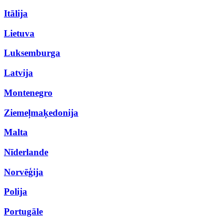
Itālija
Lietuva
Luksemburga
Latvija
Montenegro
Ziemeļmaķedonija
Malta
Nīderlande
Norvēģija
Polija
Portugāle