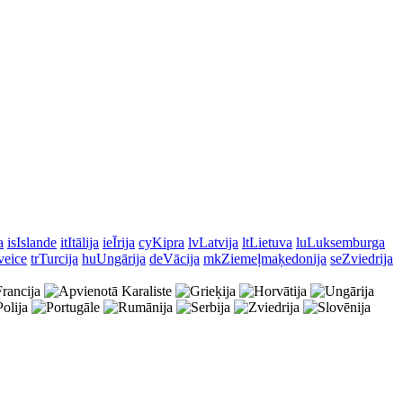
a
is
Islande
it
Itālija
ie
Īrija
cy
Kipra
lv
Latvija
lt
Lietuva
lu
Luksemburga
veice
tr
Turcija
hu
Ungārija
de
Vācija
mk
Ziemeļmaķedonija
se
Zviedrija