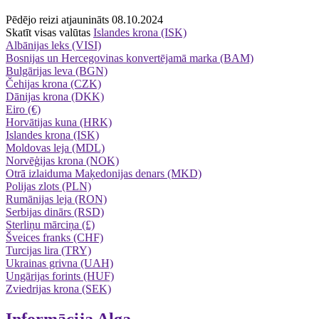
Pēdējo reizi atjaunināts 08.10.2024
Skatīt visas valūtas
Islandes krona (ISK)
Albānijas leks (VISI)
Bosnijas un Hercegovinas konvertējamā marka (BAM)
Bulgārijas leva (BGN)
Čehijas krona (CZK)
Dānijas krona (DKK)
Eiro (€)
Horvātijas kuna (HRK)
Islandes krona (ISK)
Moldovas leja (MDL)
Norvēģijas krona (NOK)
Otrā izlaiduma Maķedonijas denars (MKD)
Polijas zlots (PLN)
Rumānijas leja (RON)
Serbijas dinārs (RSD)
Sterliņu mārciņa (£)
Šveices franks (CHF)
Turcijas lira (TRY)
Ukrainas grivna (UAH)
Ungārijas forints (HUF)
Zviedrijas krona (SEK)
Informācija
Alga