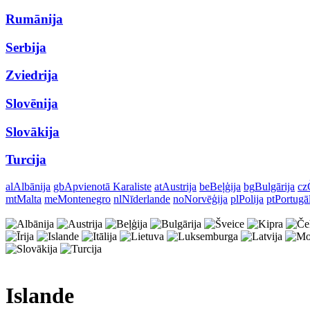
Rumānija
Serbija
Zviedrija
Slovēnija
Slovākija
Turcija
al
Albānija
gb
Apvienotā Karaliste
at
Austrija
be
Beļģija
bg
Bulgārija
cz
mt
Malta
me
Montenegro
nl
Nīderlande
no
Norvēģija
pl
Polija
pt
Portugā
Islande