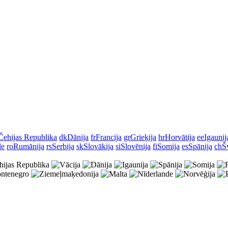
Čehijas Republika
dk
Dānija
fr
Francija
gr
Grieķija
hr
Horvātija
ee
Igaunij
le
ro
Rumānija
rs
Serbija
sk
Slovākija
si
Slovēnija
fi
Somija
es
Spānija
ch
Š