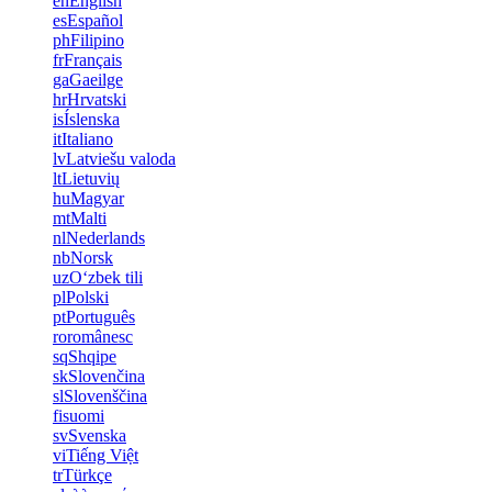
en
English
es
Español
ph
Filipino
fr
Français
ga
Gaeilge
hr
Hrvatski
is
Íslenska
it
Italiano
lv
Latviešu valoda
lt
Lietuvių
hu
Magyar
mt
Malti
nl
Nederlands
nb
Norsk
uz
Oʻzbek tili
pl
Polski
pt
Português
ro
românesc
sq
Shqipe
sk
Slovenčina
sl
Slovenščina
fi
suomi
sv
Svenska
vi
Tiếng Việt
tr
Türkçe