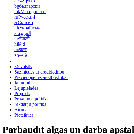
el
ελληνικά
bg
български
mk
Македонски
ru
Русский
sr
Српски
uk
Українська
ar
العربية
ne
नेपाली
hi
हिंदी
bn
বাংলা
zh
中文
36 valstis
Sazinieties ar arodbiedrību
Pievienojieties arodbiedrībai
Jaunumi
Lejupielādes
Projekts
Privātuma politika
Sīkdatņu politika
Atruna
Pieteikties
Pārbaudīt algas un darba apstā