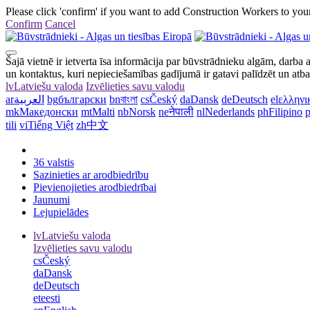
Please click 'confirm' if you want to add Construction Workers to your
Confirm
Cancel
Šajā vietnē ir ietverta īsa informācija par būvstrādnieku algām, darba 
un kontaktus, kuri nepieciešamības gadījumā ir gatavi palīdzēt un atba
lv
Latviešu valoda
Izvēlieties savu valodu
ar
العربية
bg
български
bn
বাংলা
cs
Český
da
Dansk
de
Deutsch
el
ελληνι
mk
Македонски
mt
Malti
nb
Norsk
ne
नेपाली
nl
Nederlands
ph
Filipino
p
tili
vi
Tiếng Việt
zh
中文
36 valstis
Sazinieties ar arodbiedrību
Pievienojieties arodbiedrībai
Jaunumi
Lejupielādes
lv
Latviešu valoda
Izvēlieties savu valodu
cs
Český
da
Dansk
de
Deutsch
et
eesti