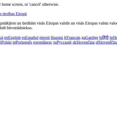
 home screen, or 'cancel' otherwise.
apstākļiem un tiesībām visās Eiropas valstīs un visās Eiropas valstu valo
lstīt būvstrādniekus.
κά
en
English
es
Español
et
eesti
fi
suomi
fr
Français
ga
Gaeilge
hi
हिंदी
hr
Hr
l
Polski
pt
Português
ro
românesc
ru
Русский
sk
Slovenčina
sl
Slovenščin