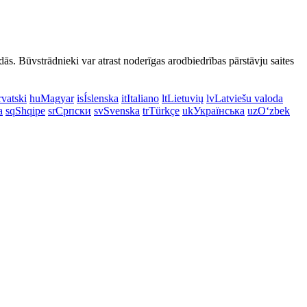
dās. Būvstrādnieki var atrast noderīgas arodbiedrības pārstāvju saites
vatski
hu
Magyar
is
Íslenska
it
Italiano
lt
Lietuvių
lv
Latviešu valoda
a
sq
Shqipe
sr
Српски
sv
Svenska
tr
Türkçe
uk
Українська
uz
Oʻzbek