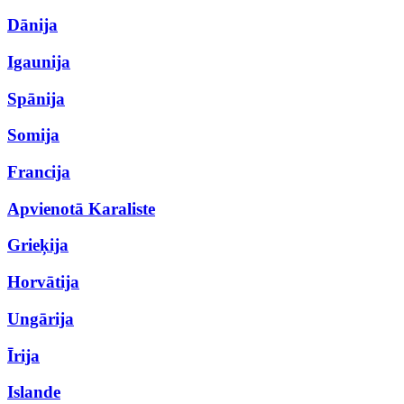
Dānija
Igaunija
Spānija
Somija
Francija
Apvienotā Karaliste
Grieķija
Horvātija
Ungārija
Īrija
Islande