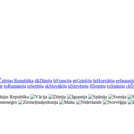
Čehijas Republika
dk
Dānija
fr
Francija
gr
Grieķija
hr
Horvātija
ee
Igaunij
le
ro
Rumānija
rs
Serbija
sk
Slovākija
si
Slovēnija
fi
Somija
es
Spānija
ch
Š