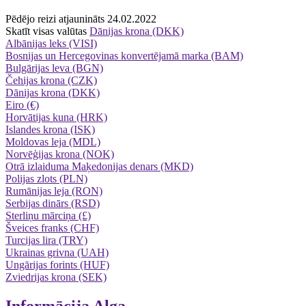
Pēdējo reizi atjaunināts 24.02.2022
Skatīt visas valūtas
Dānijas krona (DKK)
Albānijas leks (VISI)
Bosnijas un Hercegovinas konvertējamā marka (BAM)
Bulgārijas leva (BGN)
Čehijas krona (CZK)
Dānijas krona (DKK)
Eiro (€)
Horvātijas kuna (HRK)
Islandes krona (ISK)
Moldovas leja (MDL)
Norvēģijas krona (NOK)
Otrā izlaiduma Maķedonijas denars (MKD)
Polijas zlots (PLN)
Rumānijas leja (RON)
Serbijas dinārs (RSD)
Sterliņu mārciņa (£)
Šveices franks (CHF)
Turcijas lira (TRY)
Ukrainas grivna (UAH)
Ungārijas forints (HUF)
Zviedrijas krona (SEK)
Informācija
Alga