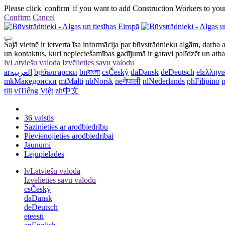
Please click 'confirm' if you want to add Construction Workers to your
Confirm
Cancel
Šajā vietnē ir ietverta īsa informācija par būvstrādnieku algām, darba 
un kontaktus, kuri nepieciešamības gadījumā ir gatavi palīdzēt un atba
lv
Latviešu valoda
Izvēlieties savu valodu
ar
العربية
bg
български
bn
বাংলা
cs
Český
da
Dansk
de
Deutsch
el
ελληνι
mk
Македонски
mt
Malti
nb
Norsk
ne
नेपाली
nl
Nederlands
ph
Filipino
p
tili
vi
Tiếng Việt
zh
中文
36 valstis
Sazinieties ar arodbiedrību
Pievienojieties arodbiedrībai
Jaunumi
Lejupielādes
lv
Latviešu valoda
Izvēlieties savu valodu
cs
Český
da
Dansk
de
Deutsch
et
eesti