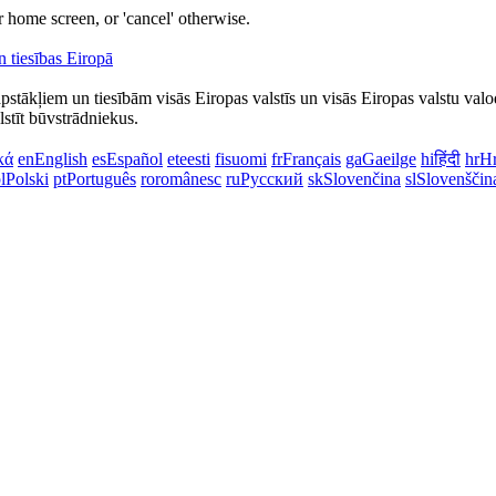
 home screen, or 'cancel' otherwise.
apstākļiem un tiesībām visās Eiropas valstīs un visās Eiropas valstu valo
lstīt būvstrādniekus.
κά
en
English
es
Español
et
eesti
fi
suomi
fr
Français
ga
Gaeilge
hi
हिंदी
hr
Hr
l
Polski
pt
Português
ro
românesc
ru
Русский
sk
Slovenčina
sl
Slovenščin