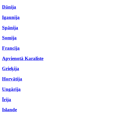
Dānija
Igaunija
Spānija
Somija
Francija
Apvienotā Karaliste
Grieķija
Horvātija
Ungārija
Īrija
Islande