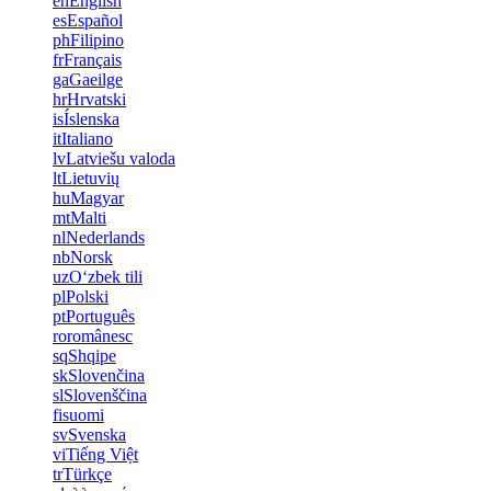
en
English
es
Español
ph
Filipino
fr
Français
ga
Gaeilge
hr
Hrvatski
is
Íslenska
it
Italiano
lv
Latviešu valoda
lt
Lietuvių
hu
Magyar
mt
Malti
nl
Nederlands
nb
Norsk
uz
Oʻzbek tili
pl
Polski
pt
Português
ro
românesc
sq
Shqipe
sk
Slovenčina
sl
Slovenščina
fi
suomi
sv
Svenska
vi
Tiếng Việt
tr
Türkçe