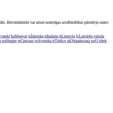
dās. Būvstrādnieki var atrast noderīgas arodbiedrības pārstāvju saites
vatski
hu
Magyar
is
Íslenska
it
Italiano
lt
Lietuvių
lv
Latviešu valoda
a
sq
Shqipe
sr
Српски
sv
Svenska
tr
Türkçe
uk
Українська
uz
Oʻzbek