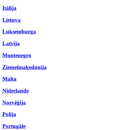
Itālija
Lietuva
Luksemburga
Latvija
Montenegro
Ziemeļmaķedonija
Malta
Nīderlande
Norvēģija
Polija
Portugāle