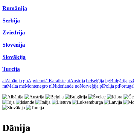
Rumānija
Serbija
Zviedrija
Slovēnija
Slovākija
Turcija
al
Albānija
gb
Apvienotā Karaliste
at
Austrija
be
Beļģija
bg
Bulgārija
cz
mt
Malta
me
Montenegro
nl
Nīderlande
no
Norvēģija
pl
Polija
pt
Portugā
Dānija