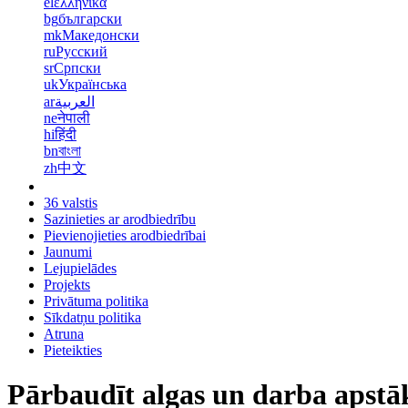
el
ελληνικά
bg
български
mk
Македонски
ru
Русский
sr
Српски
uk
Українська
ar
العربية
ne
नेपाली
hi
हिंदी
bn
বাংলা
zh
中文
36 valstis
Sazinieties ar arodbiedrību
Pievienojieties arodbiedrībai
Jaunumi
Lejupielādes
Projekts
Privātuma politika
Sīkdatņu politika
Atruna
Pieteikties
Pārbaudīt algas un darba apstā