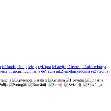
a
is
Islande
it
Itālija
ie
Īrija
cy
Kipra
lv
Latvija
lt
Lietuva
lu
Luksemburga
veice
tr
Turcija
hu
Ungārija
de
Vācija
mk
Ziemeļmaķedonija
se
Zviedrija