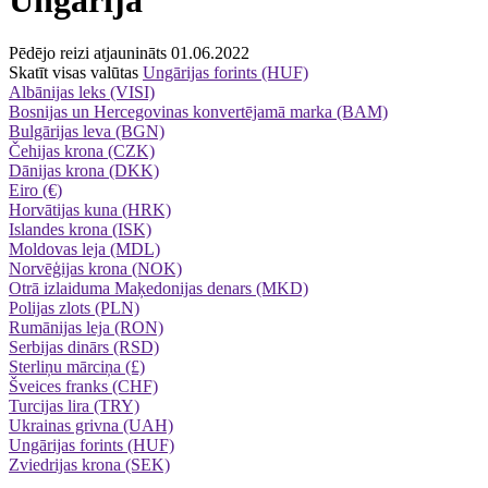
Pēdējo reizi atjaunināts 01.06.2022
Skatīt visas valūtas
Ungārijas forints (HUF)
Albānijas leks (VISI)
Bosnijas un Hercegovinas konvertējamā marka (BAM)
Bulgārijas leva (BGN)
Čehijas krona (CZK)
Dānijas krona (DKK)
Eiro (€)
Horvātijas kuna (HRK)
Islandes krona (ISK)
Moldovas leja (MDL)
Norvēģijas krona (NOK)
Otrā izlaiduma Maķedonijas denars (MKD)
Polijas zlots (PLN)
Rumānijas leja (RON)
Serbijas dinārs (RSD)
Sterliņu mārciņa (£)
Šveices franks (CHF)
Turcijas lira (TRY)
Ukrainas grivna (UAH)
Ungārijas forints (HUF)
Zviedrijas krona (SEK)