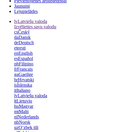
Pievienojieties arodbiedrībai
Jaunumi
Lejupielādes
lv
Latviešu valoda
Izvēlieties savu valodu
cs
Český
da
Dansk
de
Deutsch
et
eesti
en
English
es
Español
ph
Filipino
fr
Français
ga
Gaeilge
hr
Hrvatski
is
Íslenska
it
Italiano
lv
Latviešu valoda
lt
Lietuvių
hu
Magyar
mt
Malti
nl
Nederlands
nb
Norsk
uz
Oʻzbek tili