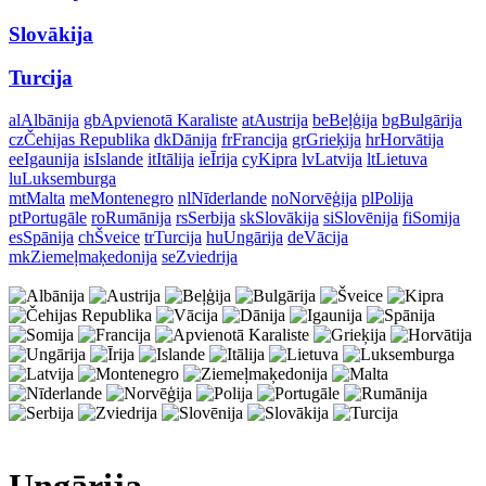
Slovākija
Turcija
al
Albānija
gb
Apvienotā Karaliste
at
Austrija
be
Beļģija
bg
Bulgārija
cz
Čehijas Republika
dk
Dānija
fr
Francija
gr
Grieķija
hr
Horvātija
ee
Igaunija
is
Islande
it
Itālija
ie
Īrija
cy
Kipra
lv
Latvija
lt
Lietuva
lu
Luksemburga
mt
Malta
me
Montenegro
nl
Nīderlande
no
Norvēģija
pl
Polija
pt
Portugāle
ro
Rumānija
rs
Serbija
sk
Slovākija
si
Slovēnija
fi
Somija
es
Spānija
ch
Šveice
tr
Turcija
hu
Ungārija
de
Vācija
mk
Ziemeļmaķedonija
se
Zviedrija
Ungārija