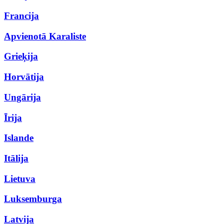
Francija
Apvienotā Karaliste
Grieķija
Horvātija
Ungārija
Īrija
Islande
Itālija
Lietuva
Luksemburga
Latvija