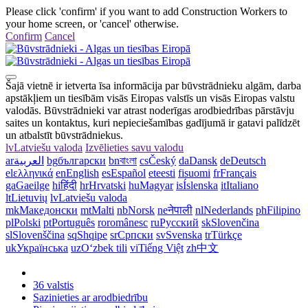
Please click 'confirm' if you want to add Construction Workers to
your home screen, or 'cancel' otherwise.
Confirm
Cancel
Šajā vietnē ir ietverta īsa informācija par būvstrādnieku algām, darba
apstākļiem un tiesībām visās Eiropas valstīs un visās Eiropas valstu
valodās. Būvstrādnieki var atrast noderīgas arodbiedrības pārstāvju
saites un kontaktus, kuri nepieciešamības gadījumā ir gatavi palīdzēt
un atbalstīt būvstrādniekus.
lv
Latviešu valoda
Izvēlieties savu valodu
ar
العربية
bg
български
bn
বাংলা
cs
Český
da
Dansk
de
Deutsch
el
ελληνικά
en
English
es
Español
et
eesti
fi
suomi
fr
Français
ga
Gaeilge
hi
हिंदी
hr
Hrvatski
hu
Magyar
is
Íslenska
it
Italiano
lt
Lietuvių
lv
Latviešu valoda
mk
Македонски
mt
Malti
nb
Norsk
ne
नेपाली
nl
Nederlands
ph
Filipino
pl
Polski
pt
Português
ro
românesc
ru
Русский
sk
Slovenčina
sl
Slovenščina
sq
Shqipe
sr
Српски
sv
Svenska
tr
Türkçe
uk
Українська
uz
Oʻzbek tili
vi
Tiếng Việt
zh
中文
36 valstis
Sazinieties ar arodbiedrību