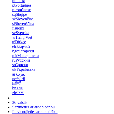
pl
Polski
pt
Português
ro
românesc
sq
Shqipe
sk
Slovenčina
sl
Slovenščina
fi
suomi
sv
Svenska
vi
Tiếng Việt
tr
Türkçe
el
ελληνικά
bg
български
mk
Македонски
ru
Русский
sr
Српски
uk
Українська
ar
العربية
ne
नेपाली
hi
हिंदी
bn
বাংলা
zh
中文
36 valstis
Sazinieties ar arodbiedrību
Pievienojieties arodbiedrībai