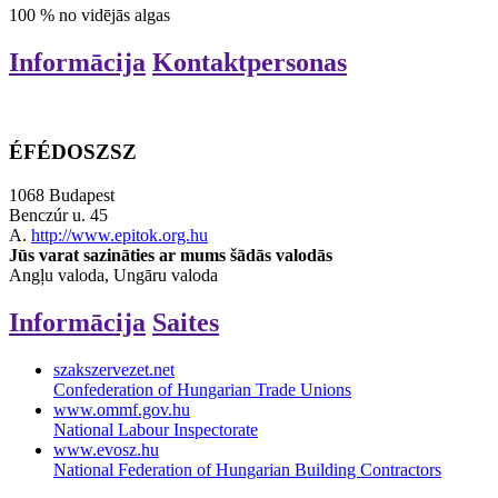
100
%
no vidējās algas
Informācija
Kontaktpersonas
ÉFÉDOSZSZ
1068 Budapest
Benczúr u. 45
A.
http://www.epitok.org.hu
Jūs varat sazināties ar mums šādās valodās
Angļu valoda, Ungāru valoda
Informācija
Saites
szakszervezet.net
Confederation of Hungarian Trade Unions
www.ommf.gov.hu
National Labour Inspectorate
www.evosz.hu
National Federation of Hungarian Building Contractors