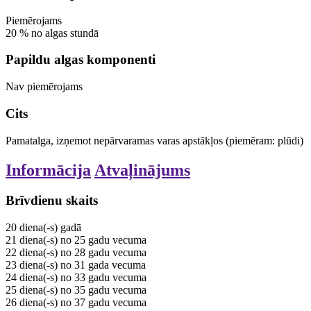
Piemērojams
20
%
no algas stundā
Papildu algas komponenti
Nav piemērojams
Cits
Pamatalga, izņemot nepārvaramas varas apstākļos (piemēram: plūdi)
Informācija
Atvaļinājums
Brīvdienu skaits
20
diena(-s)
gadā
21
diena(-s)
no 25 gadu vecuma
22
diena(-s)
no 28 gadu vecuma
23
diena(-s)
no 31 gada vecuma
24
diena(-s)
no 33 gadu vecuma
25
diena(-s)
no 35 gadu vecuma
26
diena(-s)
no 37 gadu vecuma