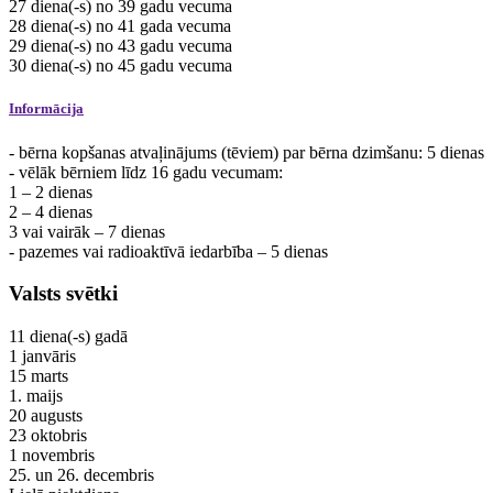
27
diena(-s)
no 39 gadu vecuma
28
diena(-s)
no 41 gada vecuma
29
diena(-s)
no 43 gadu vecuma
30
diena(-s)
no 45 gadu vecuma
Informācija
- bērna kopšanas atvaļinājums (tēviem) par bērna dzimšanu: 5 dienas
- vēlāk bērniem līdz 16 gadu vecumam:
1 – 2 dienas
2 – 4 dienas
3 vai vairāk – 7 dienas
- pazemes vai radioaktīvā iedarbība – 5 dienas
Valsts svētki
11
diena(-s)
gadā
1 janvāris
15 marts
1. maijs
20 augusts
23 oktobris
1 novembris
25. un 26. decembris