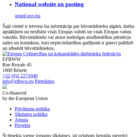
National website on posting
ommf.gov.hu
Šajā vietnē ir ietverta īsa informācija par būvstrādnieku algām, darba
apstākļiem un tiesībām visās Eiropas valstīs un visās Eiropas valstu
valodās. Būvstrādnieki var atrast noderīgas arodbiedrības pārstāvju
saites un kontaktus, kuri nepieciešamības gadījumā ir gatavi palīdzēt
un atbalstīt būvstrādniekus.
EFBWW
Rue Royale 45
1000 Brisele
+32 (0)2 2271040
info@efbww.eu
Pieteikties
Co-financed
by the European Union
Privātuma politika
Sīkdatņu politika
Atruna
Projekts
Šī tīmekļa vietne izmanto sīkdatnes, lai uzlabotu lietotāja pieredzi