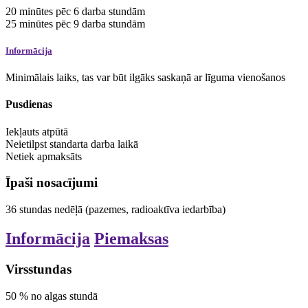
20
minūtes
pēc 6 darba stundām
25
minūtes
pēc 9 darba stundām
Informācija
Minimālais laiks, tas var būt ilgāks saskaņā ar līguma vienošanos
Pusdienas
Iekļauts atpūtā
Neietilpst standarta darba laikā
Netiek apmaksāts
Īpaši nosacījumi
36
stundas
nedēļā
(pazemes, radioaktīva iedarbība)
Informācija
Piemaksas
Virsstundas
50
%
no algas stundā