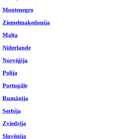
Montenegro
Ziemeļmaķedonija
Malta
Nīderlande
Norvēģija
Polija
Portugāle
Rumānija
Serbija
Zviedrija
Slovēnija