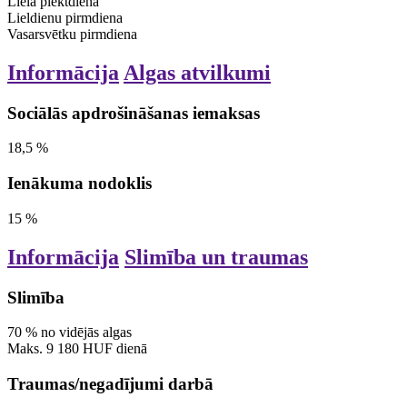
Lielā piektdiena
Lieldienu pirmdiena
Vasarsvētku pirmdiena
Informācija
Algas atvilkumi
Sociālās apdrošināšanas iemaksas
18,5
%
Ienākuma nodoklis
15
%
Informācija
Slimība un traumas
Slimība
70
%
no vidējās algas
Maks.
9 180
HUF
dienā
Traumas/negadījumi darbā