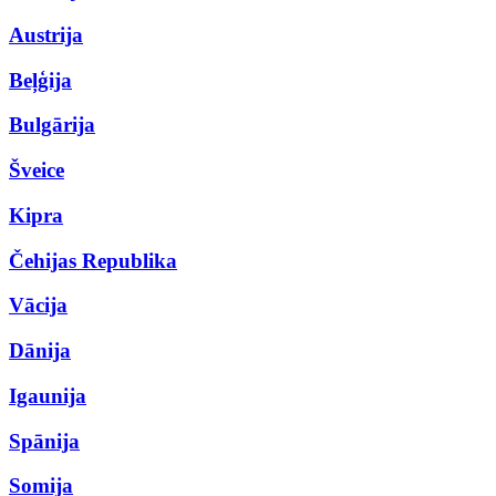
Austrija
Beļģija
Bulgārija
Šveice
Kipra
Čehijas Republika
Vācija
Dānija
Igaunija
Spānija
Somija