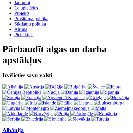
Jaunumi
Lejupielādes
Projekts
Privātuma politika
Sīkdatņu politika
Atruna
Pieteikties
Pārbaudīt algas un darba
apstākļus
Izvēlieties savu valsti
Albānija