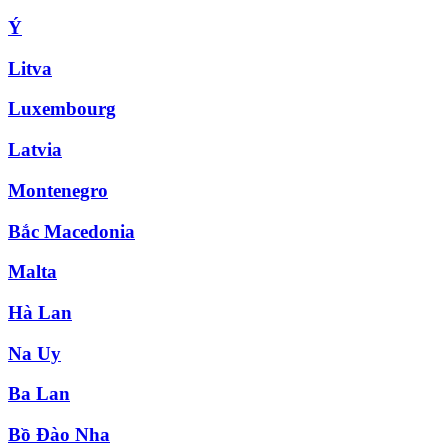
Ý
Litva
Luxembourg
Latvia
Montenegro
Bắc Macedonia
Malta
Hà Lan
Na Uy
Ba Lan
Bồ Đào Nha