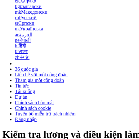
el
ελληνικά
bg
български
mk
Македонски
ru
Русский
sr
Српски
uk
Українська
ar
العربية
ne
नेपाली
hi
हिंदी
bn
বাংলা
zh
中文
36 quốc gia
Liên hệ với một công đoàn
Tham gia một công đoàn
Tin tức
Tải xuống
Dự án
Chính sách bảo mật
Chính sách cookie
Tuyên bố miễn trừ trách nhiệm
Đăng nhập
Kiểm tra lương và điều kiện làm