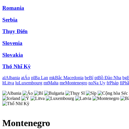
Romania
Serbia
Thụy Điển
Slovenia
Slovakia
Thổ Nhĩ Kỳ
al
Albania
at
Áo
pl
Ba Lan
mk
Bắc Macedonia
be
Bỉ
pt
Bồ Đào Nha
bg
B
lt
Litva
lu
Luxembourg
mt
Malta
me
Montenegro
no
Na Uy
fr
Pháp
fi
Phầ
Montenegro