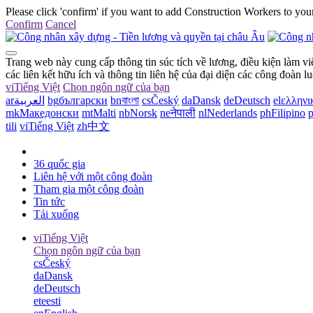
Please click 'confirm' if you want to add Construction Workers to your
Confirm
Cancel
Trang web này cung cấp thông tin súc tích về lương, điều kiện làm 
các liên kết hữu ích và thông tin liên hệ của đại diện các công đoàn lu
vi
Tiếng Việt
Chọn ngôn ngữ của bạn
ar
العربية
bg
български
bn
বাংলা
cs
Český
da
Dansk
de
Deutsch
el
ελληνι
mk
Македонски
mt
Malti
nb
Norsk
ne
नेपाली
nl
Nederlands
ph
Filipino
p
tili
vi
Tiếng Việt
zh
中文
36 quốc gia
Liên hệ với một công đoàn
Tham gia một công đoàn
Tin tức
Tải xuống
vi
Tiếng Việt
Chọn ngôn ngữ của bạn
cs
Český
da
Dansk
de
Deutsch
et
eesti