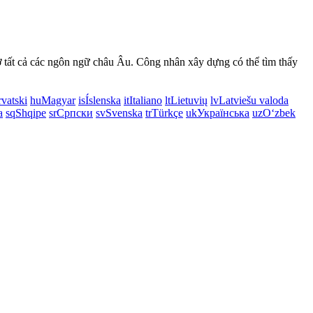
ở tất cả các ngôn ngữ châu Âu. Công nhân xây dựng có thể tìm thấy
vatski
hu
Magyar
is
Íslenska
it
Italiano
lt
Lietuvių
lv
Latviešu valoda
a
sq
Shqipe
sr
Српски
sv
Svenska
tr
Türkçe
uk
Українська
uz
Oʻzbek