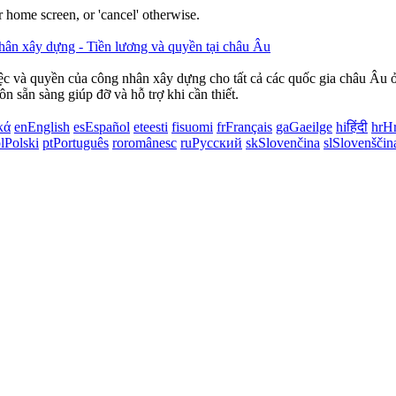
 home screen, or 'cancel' otherwise.
việc và quyền của công nhân xây dựng cho tất cả các quốc gia châu Âu 
ôn sẵn sàng giúp đỡ và hỗ trợ khi cần thiết.
κά
en
English
es
Español
et
eesti
fi
suomi
fr
Français
ga
Gaeilge
hi
हिंदी
hr
Hr
l
Polski
pt
Português
ro
românesc
ru
Русский
sk
Slovenčina
sl
Slovenščin