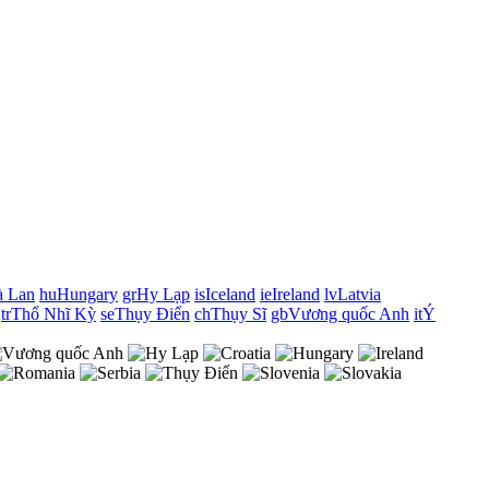
 Lan
hu
Hungary
gr
Hy Lạp
is
Iceland
ie
Ireland
lv
Latvia
tr
Thổ Nhĩ Kỳ
se
Thụy Điển
ch
Thụy Sĩ
gb
Vương quốc Anh
it
Ý