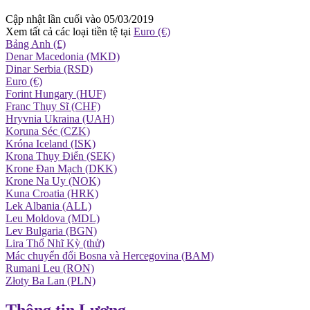
Cập nhật lần cuối vào 05/03/2019
Xem tất cả các loại tiền tệ tại
Euro (€)
Bảng Anh (£)
Denar Macedonia (MKD)
Dinar Serbia (RSD)
Euro (€)
Forint Hungary (HUF)
Franc Thụy Sĩ (CHF)
Hryvnia Ukraina (UAH)
Koruna Séc (CZK)
Króna Iceland (ISK)
Krona Thụy Điển (SEK)
Krone Đan Mạch (DKK)
Krone Na Uy (NOK)
Kuna Croatia (HRK)
Lek Albania (ALL)
Leu Moldova (MDL)
Lev Bulgaria (BGN)
Lira Thổ Nhĩ Kỳ (thử)
Mác chuyển đổi Bosna và Hercegovina (BAM)
Rumani Leu (RON)
Złoty Ba Lan (PLN)
Thông tin
Lương