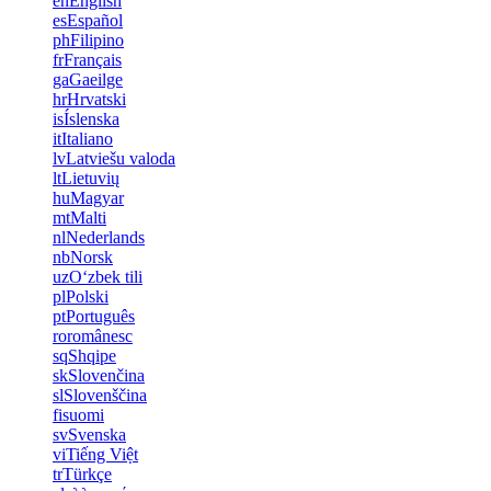
en
English
es
Español
ph
Filipino
fr
Français
ga
Gaeilge
hr
Hrvatski
is
Íslenska
it
Italiano
lv
Latviešu valoda
lt
Lietuvių
hu
Magyar
mt
Malti
nl
Nederlands
nb
Norsk
uz
Oʻzbek tili
pl
Polski
pt
Português
ro
românesc
sq
Shqipe
sk
Slovenčina
sl
Slovenščina
fi
suomi
sv
Svenska
vi
Tiếng Việt
tr
Türkçe