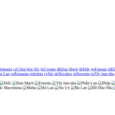
ulgaria
cz
Cộng hòa Séc
hr
Croatia
dk
Đan Mạch
de
Đức
ee
Estonia
nl
Hà
n Lan
ro
Romania
rs
Serbia
cy
Síp
sk
Slovakia
si
Slovenia
es
Tây ban nha