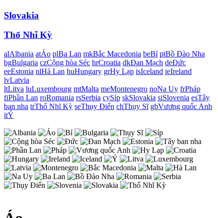
Slovakia
Thổ Nhĩ Kỳ
al
Albania
at
Áo
pl
Ba Lan
mk
Bắc Macedonia
be
Bỉ
pt
Bồ Đào Nha
bg
Bulgaria
cz
Cộng hòa Séc
hr
Croatia
dk
Đan Mạch
de
Đức
ee
Estonia
nl
Hà Lan
hu
Hungary
gr
Hy Lạp
is
Iceland
ie
Ireland
lv
Latvia
lt
Litva
lu
Luxembourg
mt
Malta
me
Montenegro
no
Na Uy
fr
Pháp
fi
Phần Lan
ro
Romania
rs
Serbia
cy
Síp
sk
Slovakia
si
Slovenia
es
Tây
ban nha
tr
Thổ Nhĩ Kỳ
se
Thụy Điển
ch
Thụy Sĩ
gb
Vương quốc Anh
it
Ý
Áo