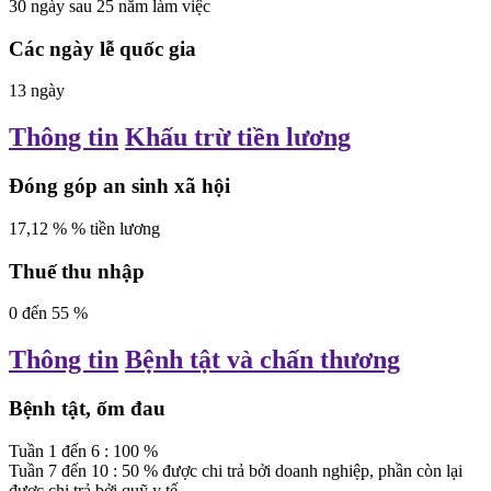
30
ngày
sau 25 năm làm việc
Các ngày lễ quốc gia
13
ngày
Thông tin
Khấu trừ tiền lương
Đóng góp an sinh xã hội
17,12
%
% tiền lương
Thuế thu nhập
0
đến
55
%
Thông tin
Bệnh tật và chấn thương
Bệnh tật, ốm đau
Tuần
1
đến
6
:
100
%
Tuần
7
đến
10
:
50
%
được chi trả bởi doanh nghiệp, phần còn lại
được chi trả bởi quỹ y tế