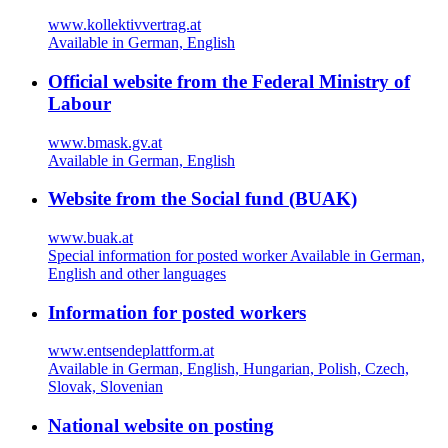
www.kollektivvertrag.at
Available in German, English
Official website from the Federal Ministry of
Labour
www.bmask.gv.at
Available in German, English
Website from the Social fund (BUAK)
www.buak.at
Special information for posted worker Available in German,
English and other languages
Information for posted workers
www.entsendeplattform.at
Available in German, English, Hungarian, Polish, Czech,
Slovak, Slovenian
National website on posting