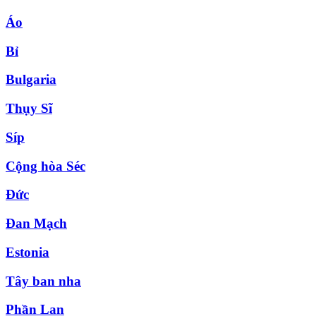
Áo
Bỉ
Bulgaria
Thụy Sĩ
Síp
Cộng hòa Séc
Đức
Đan Mạch
Estonia
Tây ban nha
Phần Lan