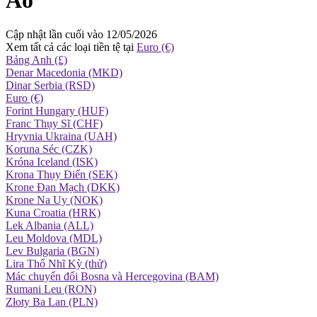
Cập nhật lần cuối vào 12/05/2026
Xem tất cả các loại tiền tệ tại
Euro (€)
Bảng Anh (£)
Denar Macedonia (MKD)
Dinar Serbia (RSD)
Euro (€)
Forint Hungary (HUF)
Franc Thụy Sĩ (CHF)
Hryvnia Ukraina (UAH)
Koruna Séc (CZK)
Króna Iceland (ISK)
Krona Thụy Điển (SEK)
Krone Đan Mạch (DKK)
Krone Na Uy (NOK)
Kuna Croatia (HRK)
Lek Albania (ALL)
Leu Moldova (MDL)
Lev Bulgaria (BGN)
Lira Thổ Nhĩ Kỳ (thử)
Mác chuyển đổi Bosna và Hercegovina (BAM)
Rumani Leu (RON)
Złoty Ba Lan (PLN)