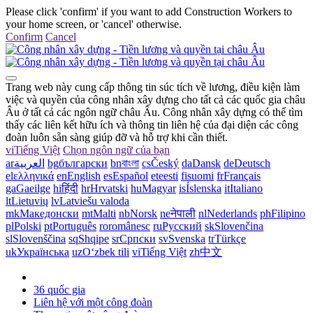
Please click 'confirm' if you want to add Construction Workers to
your home screen, or 'cancel' otherwise.
Confirm
Cancel
Trang web này cung cấp thông tin súc tích về lương, điều kiện làm
việc và quyền của công nhân xây dựng cho tất cả các quốc gia châu
Âu ở tất cả các ngôn ngữ châu Âu. Công nhân xây dựng có thể tìm
thấy các liên kết hữu ích và thông tin liên hệ của đại diện các công
đoàn luôn sẵn sàng giúp đỡ và hỗ trợ khi cần thiết.
vi
Tiếng Việt
Chọn ngôn ngữ của bạn
ar
العربية
bg
български
bn
বাংলা
cs
Český
da
Dansk
de
Deutsch
el
ελληνικά
en
English
es
Español
et
eesti
fi
suomi
fr
Français
ga
Gaeilge
hi
हिंदी
hr
Hrvatski
hu
Magyar
is
Íslenska
it
Italiano
lt
Lietuvių
lv
Latviešu valoda
mk
Македонски
mt
Malti
nb
Norsk
ne
नेपाली
nl
Nederlands
ph
Filipino
pl
Polski
pt
Português
ro
românesc
ru
Русский
sk
Slovenčina
sl
Slovenščina
sq
Shqipe
sr
Српски
sv
Svenska
tr
Türkçe
uk
Українська
uz
Oʻzbek tili
vi
Tiếng Việt
zh
中文
36 quốc gia
Liên hệ với một công đoàn