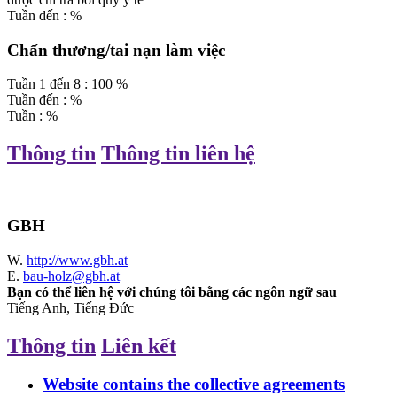
Tuần
đến
:
%
Chấn thương/tai nạn làm việc
Tuần
1
đến
8
:
100
%
Tuần
đến
:
%
Tuần
:
%
Thông tin
Thông tin liên hệ
GBH
W.
http://www.gbh.at
E.
bau-holz@gbh.at
Bạn có thể liên hệ với chúng tôi bằng các ngôn ngữ sau
Tiếng Anh, Tiếng Đức
Thông tin
Liên kết
Website contains the collective agreements