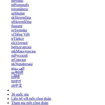
pl
Polski
pt
Português
ro
românesc
sq
Shqipe
sk
Slovenčina
sl
Slovenščina
fi
suomi
sv
Svenska
vi
Tiếng Việt
tr
Türkçe
el
ελληνικά
bg
български
mk
Македонски
ru
Русский
sr
Српски
uk
Українська
ar
العربية
ne
नेपाली
hi
हिंदी
bn
বাংলা
zh
中文
36 quốc gia
Liên hệ với một công đoàn
Tham gia một công đoàn