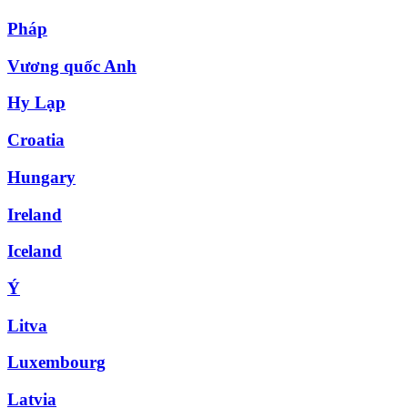
Pháp
Vương quốc Anh
Hy Lạp
Croatia
Hungary
Ireland
Iceland
Ý
Litva
Luxembourg
Latvia