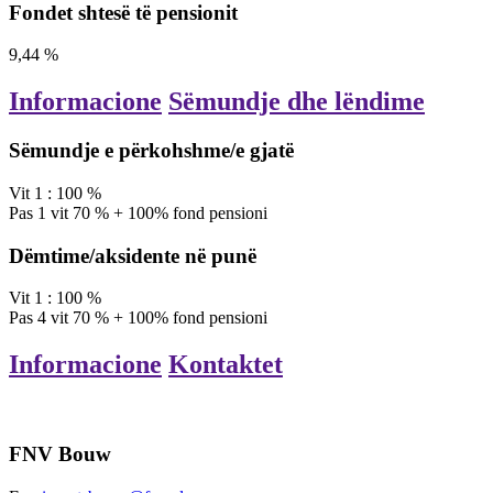
Fondet shtesë të pensionit
9,44
%
Informacione
Sëmundje dhe lëndime
Sëmundje e përkohshme/e gjatë
Vit
1
:
100
%
Pas
1
vit
70
%
+ 100% fond pensioni
Dëmtime/aksidente në punë
Vit
1
:
100
%
Pas
4
vit
70
%
+ 100% fond pensioni
Informacione
Kontaktet
FNV Bouw