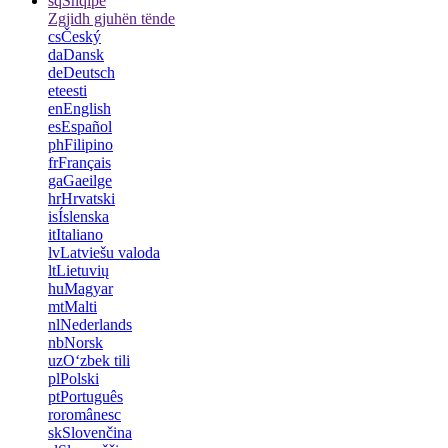
sq
Shqipe
Zgjidh gjuhën tënde
cs
Český
da
Dansk
de
Deutsch
et
eesti
en
English
es
Español
ph
Filipino
fr
Français
ga
Gaeilge
hr
Hrvatski
is
Íslenska
it
Italiano
lv
Latviešu valoda
lt
Lietuvių
hu
Magyar
mt
Malti
nl
Nederlands
nb
Norsk
uz
Oʻzbek tili
pl
Polski
pt
Português
ro
românesc
sk
Slovenčina