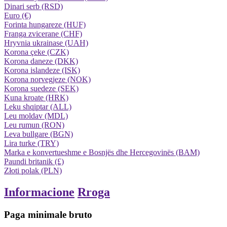
Dinari serb (RSD)
Euro (€)
Forinta hungareze (HUF)
Franga zvicerane (CHF)
Hryvnia ukrainase (UAH)
Korona çeke (CZK)
Korona daneze (DKK)
Korona islandeze (ISK)
Korona norvegjeze (NOK)
Korona suedeze (SEK)
Kuna kroate (HRK)
Leku shqiptar (ALL)
Leu moldav (MDL)
Leu rumun (RON)
Leva bullgare (BGN)
Lira turke (TRY)
Marka e konvertueshme e Bosnjës dhe Hercegovinës (BAM)
Paundi britanik (£)
Złoti polak (PLN)
Informacione
Rroga
Paga minimale bruto