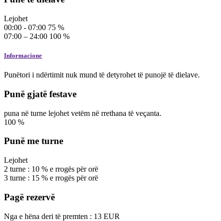
Lejohet
00:00 - 07:00
75
%
07:00 – 24:00
100
%
Informacione
Punëtori i ndërtimit nuk mund të detyrohet të punojë të dielave.
Punë gjatë festave
puna në turne lejohet vetëm në rrethana të veçanta.
100
%
Punë me turne
Lejohet
2 turne :
10
%
e rrogës për orë
3 turne :
15
%
e rrogës për orë
Pagë rezervë
Nga e hëna deri të premten :
13
EUR