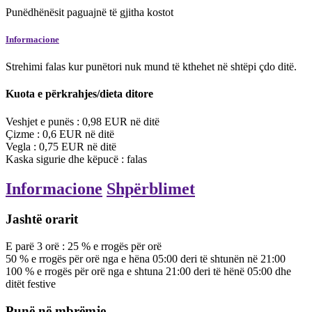
Punëdhënësit paguajnë të gjitha kostot
Informacione
Strehimi falas kur punëtori nuk mund të kthehet në shtëpi çdo ditë.
Kuota e përkrahjes/dieta ditore
Veshjet e punës :
0,98
EUR
në ditë
Çizme :
0,6
EUR
në ditë
Vegla :
0,75
EUR
në ditë
Kaska sigurie dhe këpucë : falas
Informacione
Shpërblimet
Jashtë orarit
E parë
3
orë
:
25
%
e rrogës për orë
50
%
e rrogës për orë
nga e hëna 05:00 deri të shtunën në 21:00
100
%
e rrogës për orë
nga e shtuna 21:00 deri të hënë 05:00 dhe
ditët festive
Punë në mbrëmje