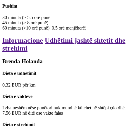
Pushim
30
minuta
(> 5.5 orë punë
45
minuta
(> 8 orë punë)
60
minuta
(>10 orë punë), 0.5 orë menjëherë)
Informacione
Udhëtimi jashtë shtetit dhe
strehimi
Brenda Holanda
Dieta e udhëtimit
0,32
EUR
për km
Dieta e vakteve
I zbatueshëm
nëse punëtori nuk mund të kthehet në shtëpi çdo ditë.
7,56
EUR
në ditë
ose vakte falas
Dieta e strehimit