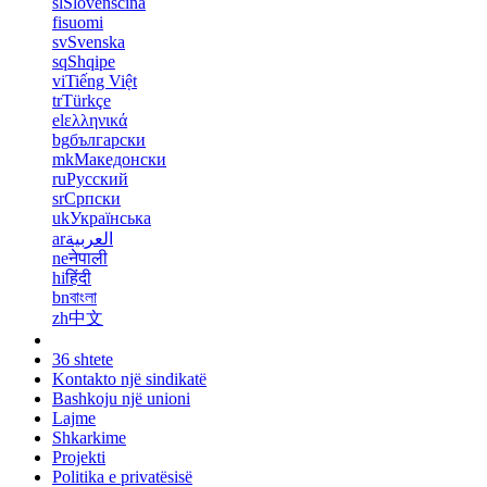
sl
Slovenščina
fi
suomi
sv
Svenska
sq
Shqipe
vi
Tiếng Việt
tr
Türkçe
el
ελληνικά
bg
български
mk
Македонски
ru
Русский
sr
Српски
uk
Українська
ar
العربية
ne
नेपाली
hi
हिंदी
bn
বাংলা
zh
中文
36 shtete
Kontakto një sindikatë
Bashkoju një unioni
Lajme
Shkarkime
Projekti
Politika e privatësisë