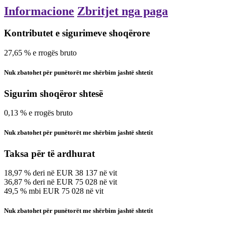
Informacione
Zbritjet nga paga
Kontributet e sigurimeve shoqërore
27,65
%
e rrogës bruto
Nuk zbatohet për punëtorët me shërbim jashtë shtetit
Sigurim shoqëror shtesë
0,13
%
e rrogës bruto
Nuk zbatohet për punëtorët me shërbim jashtë shtetit
Taksa për të ardhurat
18,97
%
deri në
EUR
38 137
në vit
36,87
%
deri në
EUR
75 028
në vit
49,5
%
mbi
EUR
75 028
në vit
Nuk zbatohet për punëtorët me shërbim jashtë shtetit