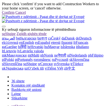
Please click 'confirm' if you want to add Construction Workers to
your home screen, or 'cancel' otherwise.
Confirm
Cancel
Ky uebsajt siguron informacione të përmbledhura
sq
Shqipe
Zgjidh gjuhën tënde
ar
العربية
bg
български
bn
বাংলা
cs
Český
da
Dansk
de
Deutsch
el
ελληνικά
en
English
es
Español
et
eesti
fi
suomi
fr
Français
ga
Gaeilge
hi
हिंदी
hr
Hrvatski
hu
Magyar
is
Íslenska
it
Italiano
lt
Lietuvių
lv
Latviešu valoda
mk
Македонски
mt
Malti
nb
Norsk
ne
नेपाली
nl
Nederlands
ph
Filipino
pl
Polski
pt
Português
ro
românesc
ru
Русский
sk
Slovenčina
sl
Slovenščina
sq
Shqipe
sr
Српски
sv
Svenska
tr
Türkçe
uk
Українська
uz
Oʻzbek tili
vi
Tiếng Việt
zh
中文
36 shtete
Kontakto një sindikatë
Bashkoju një unioni
Lajme
Shkarkime