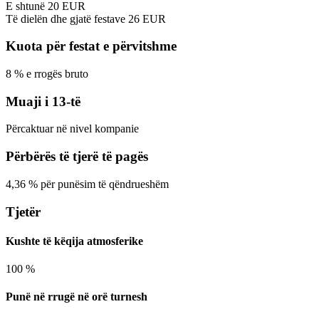
E shtunë
20
EUR
Të dielën dhe gjatë festave
26
EUR
Kuota për festat e përvitshme
8
%
e rrogës bruto
Muaji i 13-të
Përcaktuar në nivel kompanie
Përbërës të tjerë të pagës
4,36
%
për punësim të qëndrueshëm
Tjetër
Kushte të këqija atmosferike
100
%
Punë në rrugë në orë turnesh