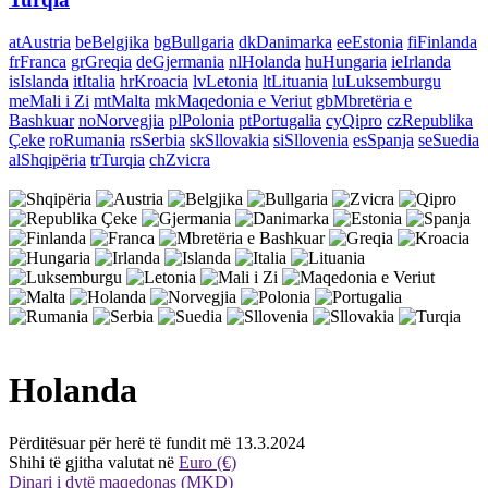
at
Austria
be
Belgjika
bg
Bullgaria
dk
Danimarka
ee
Estonia
fi
Finlanda
fr
Franca
gr
Greqia
de
Gjermania
nl
Holanda
hu
Hungaria
ie
Irlanda
is
Islanda
it
Italia
hr
Kroacia
lv
Letonia
lt
Lituania
lu
Luksemburgu
me
Mali i Zi
mt
Malta
mk
Maqedonia e Veriut
gb
Mbretëria e
Bashkuar
no
Norvegjia
pl
Polonia
pt
Portugalia
cy
Qipro
cz
Republika
Çeke
ro
Rumania
rs
Serbia
sk
Sllovakia
si
Sllovenia
es
Spanja
se
Suedia
al
Shqipëria
tr
Turqia
ch
Zvicra
Holanda
Përditësuar për herë të fundit më 13.3.2024
Shihi të gjitha valutat në
Euro (€)
Dinari i dytë maqedonas (MKD)