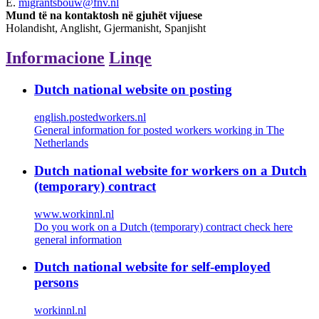
E.
migrantsbouw@fnv.nl
Mund të na kontaktosh në gjuhët vijuese
Holandisht, Anglisht, Gjermanisht, Spanjisht
Informacione
Linqe
Dutch national website on posting
english.postedworkers.nl
General information for posted workers working in The
Netherlands
Dutch national website for workers on a Dutch
(temporary) contract
www.workinnl.nl
Do you work on a Dutch (temporary) contract check here
general information
Dutch national website for self-employed
persons
workinnl.nl