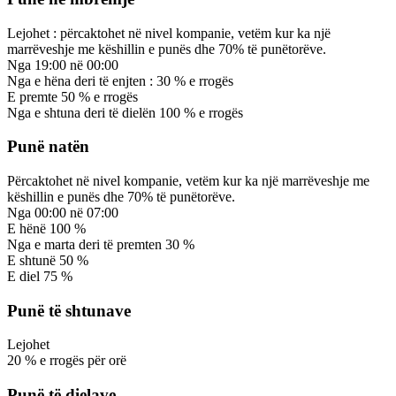
Lejohet
:
përcaktohet në nivel kompanie, vetëm kur ka një
marrëveshje me këshillin e punës dhe 70% të punëtorëve.
Nga
19:00
në
00:00
Nga e hëna deri të enjten :
30
%
e rrogës
E premte
50
%
e rrogës
Nga e shtuna deri të dielën
100
%
e rrogës
Punë natën
Përcaktohet në nivel kompanie, vetëm kur ka një marrëveshje me
këshillin e punës dhe 70% të punëtorëve.
Nga
00:00
në
07:00
E hënë
100
%
Nga e marta deri të premten
30
%
E shtunë
50
%
E diel
75
%
Punë të shtunave
Lejohet
20
%
e rrogës për orë
Punë të dielave