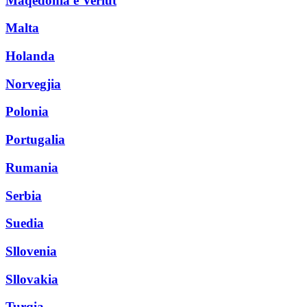
Maqedonia e Veriut
Malta
Holanda
Norvegjia
Polonia
Portugalia
Rumania
Serbia
Suedia
Sllovenia
Sllovakia
Turqia