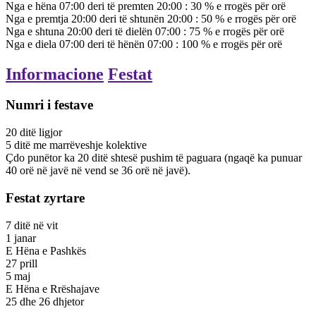
Nga e hëna 07:00 deri të premten 20:00 :
30
%
e rrogës për orë
Nga e premtja 20:00 deri të shtunën 20:00 :
50
%
e rrogës për orë
Nga e shtuna 20:00 deri të dielën 07:00 :
75
%
e rrogës për orë
Nga e diela 07:00 deri të hënën 07:00 :
100
%
e rrogës për orë
Informacione
Festat
Numri i festave
20
ditë
ligjor
5
ditë
me marrëveshje kolektive
Çdo punëtor ka 20 ditë shtesë pushim të paguara (ngaqë ka punuar
40 orë në javë në vend se 36 orë në javë).
Festat zyrtare
7
ditë
në vit
1 janar
E Hëna e Pashkës
27 prill
5 maj
E Hëna e Rrëshajave
25 dhe 26 dhjetor