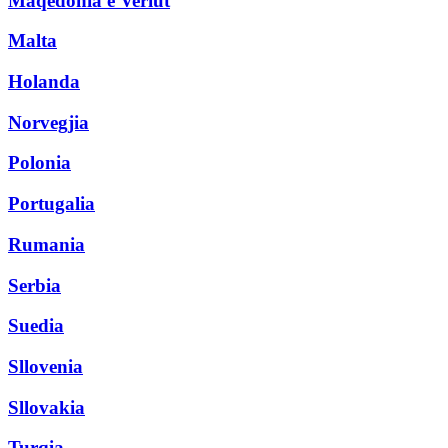
Maqedonia e Veriut
Malta
Holanda
Norvegjia
Polonia
Portugalia
Rumania
Serbia
Suedia
Sllovenia
Sllovakia
Turqia