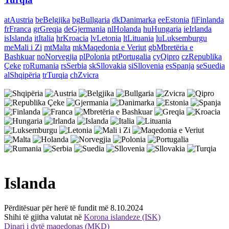
at
Austria
be
Belgjika
bg
Bullgaria
dk
Danimarka
ee
Estonia
fi
Finlanda
fr
Franca
gr
Greqia
de
Gjermania
nl
Holanda
hu
Hungaria
ie
Irlanda
is
Islanda
it
Italia
hr
Kroacia
lv
Letonia
lt
Lituania
lu
Luksemburgu
me
Mali i Zi
mt
Malta
mk
Maqedonia e Veriut
gb
Mbretëria e
Bashkuar
no
Norvegjia
pl
Polonia
pt
Portugalia
cy
Qipro
cz
Republika
Çeke
ro
Rumania
rs
Serbia
sk
Sllovakia
si
Sllovenia
es
Spanja
se
Suedia
al
Shqipëria
tr
Turqia
ch
Zvicra
Islanda
Përditësuar për herë të fundit më 8.10.2024
Shihi të gjitha valutat në
Korona islandeze (ISK)
Dinari i dytë maqedonas (MKD)