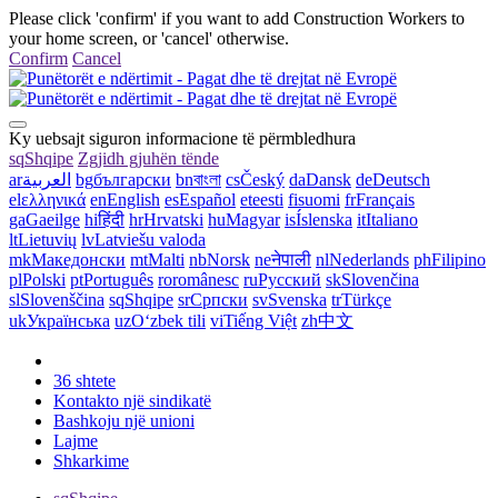
Please click 'confirm' if you want to add Construction Workers to
your home screen, or 'cancel' otherwise.
Confirm
Cancel
Ky uebsajt siguron informacione të përmbledhura
sq
Shqipe
Zgjidh gjuhën tënde
ar
العربية
bg
български
bn
বাংলা
cs
Český
da
Dansk
de
Deutsch
el
ελληνικά
en
English
es
Español
et
eesti
fi
suomi
fr
Français
ga
Gaeilge
hi
हिंदी
hr
Hrvatski
hu
Magyar
is
Íslenska
it
Italiano
lt
Lietuvių
lv
Latviešu valoda
mk
Македонски
mt
Malti
nb
Norsk
ne
नेपाली
nl
Nederlands
ph
Filipino
pl
Polski
pt
Português
ro
românesc
ru
Русский
sk
Slovenčina
sl
Slovenščina
sq
Shqipe
sr
Српски
sv
Svenska
tr
Türkçe
uk
Українська
uz
Oʻzbek tili
vi
Tiếng Việt
zh
中文
36 shtete
Kontakto një sindikatë
Bashkoju një unioni
Lajme
Shkarkime