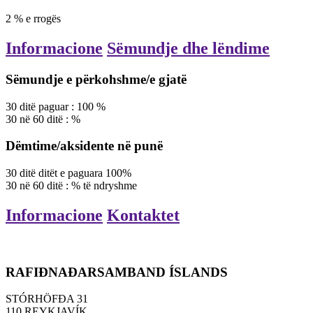
2
%
e rrogës
Informacione
Sëmundje dhe lëndime
Sëmundje e përkohshme/e gjatë
30
ditë
paguar
:
100
%
30
në
60
ditë
:
%
Dëmtime/aksidente në punë
30
ditë
ditët e paguara 100%
30
në
60
ditë
:
% të ndryshme
Informacione
Kontaktet
RAFIÐNAÐARSAMBAND ÍSLANDS
STÓRHÖFÐA 31
110 REYKJAVÍK