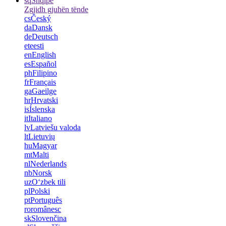
sq
Shqipe
Zgjidh gjuhën tënde
cs
Český
da
Dansk
de
Deutsch
et
eesti
en
English
es
Español
ph
Filipino
fr
Français
ga
Gaeilge
hr
Hrvatski
is
Íslenska
it
Italiano
lv
Latviešu valoda
lt
Lietuvių
hu
Magyar
mt
Malti
nl
Nederlands
nb
Norsk
uz
Oʻzbek tili
pl
Polski
pt
Português
ro
românesc
sk
Slovenčina