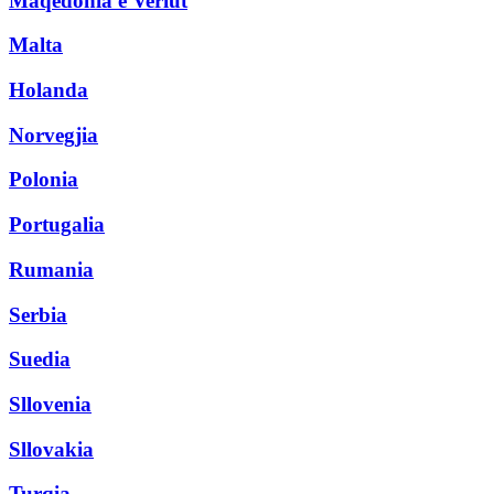
Maqedonia e Veriut
Malta
Holanda
Norvegjia
Polonia
Portugalia
Rumania
Serbia
Suedia
Sllovenia
Sllovakia
Turqia