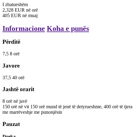
I zbatueshëm
2,328
EUR
në orë
405
EUR
në muaj
Informacione
Koha e punës
Përditë
7,5
8
orë
Javore
37,5
40
orë
Jashtë orarit
8
orë
në javë
150
orë
në vit
150 orë mund të jenë të detyrueshme, 400 orë të tjera
me marrëveshje me punonjësin
Pauzat
Dreka