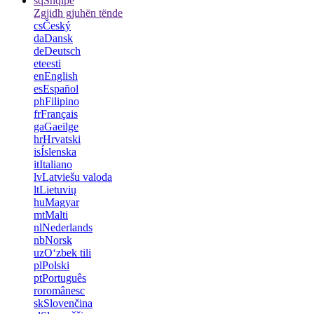
sq
Shqipe
Zgjidh gjuhën tënde
cs
Český
da
Dansk
de
Deutsch
et
eesti
en
English
es
Español
ph
Filipino
fr
Français
ga
Gaeilge
hr
Hrvatski
is
Íslenska
it
Italiano
lv
Latviešu valoda
lt
Lietuvių
hu
Magyar
mt
Malti
nl
Nederlands
nb
Norsk
uz
Oʻzbek tili
pl
Polski
pt
Português
ro
românesc
sk
Slovenčina