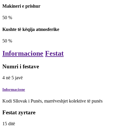
Makineri e prishur
50
%
Kushte të këqija atmosferike
50
%
Informacione
Festat
Numri i festave
4
në
5
javë
Informacione
Kodi Sllovak i Punës, marrëveshjet kolektive të punës
Festat zyrtare
15
ditë