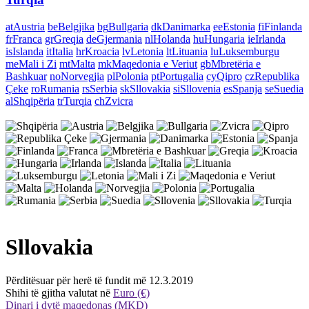
at
Austria
be
Belgjika
bg
Bullgaria
dk
Danimarka
ee
Estonia
fi
Finlanda
fr
Franca
gr
Greqia
de
Gjermania
nl
Holanda
hu
Hungaria
ie
Irlanda
is
Islanda
it
Italia
hr
Kroacia
lv
Letonia
lt
Lituania
lu
Luksemburgu
me
Mali i Zi
mt
Malta
mk
Maqedonia e Veriut
gb
Mbretëria e
Bashkuar
no
Norvegjia
pl
Polonia
pt
Portugalia
cy
Qipro
cz
Republika
Çeke
ro
Rumania
rs
Serbia
sk
Sllovakia
si
Sllovenia
es
Spanja
se
Suedia
al
Shqipëria
tr
Turqia
ch
Zvicra
Sllovakia
Përditësuar për herë të fundit më 12.3.2019
Shihi të gjitha valutat në
Euro (€)
Dinari i dytë maqedonas (MKD)