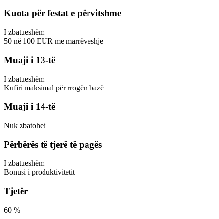
Kuota për festat e përvitshme
I zbatueshëm
50
në
100
EUR
me marrëveshje
Muaji i 13-të
I zbatueshëm
Kufiri maksimal për rrogën bazë
Muaji i 14-të
Nuk zbatohet
Përbërës të tjerë të pagës
I zbatueshëm
Bonusi i produktivitetit
Tjetër
60
%