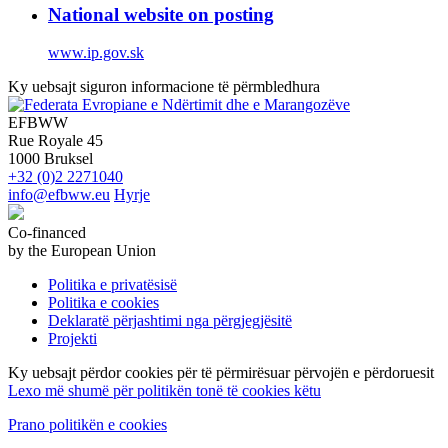
National website on posting
www.ip.gov.sk
Ky uebsajt siguron informacione të përmbledhura
EFBWW
Rue Royale 45
1000 Bruksel
+32 (0)2 2271040
info@efbww.eu
Hyrje
Co-financed
by the European Union
Politika e privatësisë
Politika e cookies
Deklaratë përjashtimi nga përgjegjësitë
Projekti
Ky uebsajt përdor cookies për të përmirësuar përvojën e përdoruesit
Lexo më shumë për politikën tonë të cookies këtu
Prano politikën e cookies