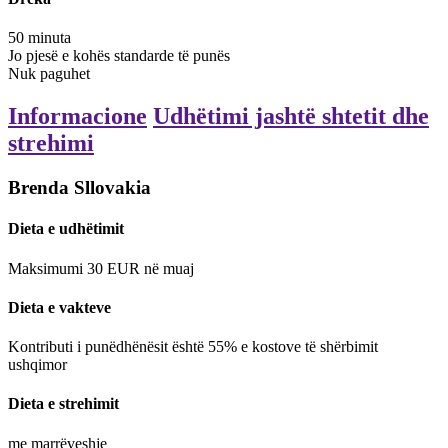
50
minuta
Jo pjesë e kohës standarde të punës
Nuk paguhet
Informacione
Udhëtimi jashtë shtetit dhe
strehimi
Brenda Sllovakia
Dieta e udhëtimit
Maksimumi
30
EUR
në muaj
Dieta e vakteve
Kontributi i punëdhënësit është 55% e kostove të shërbimit
ushqimor
Dieta e strehimit
me marrëveshje