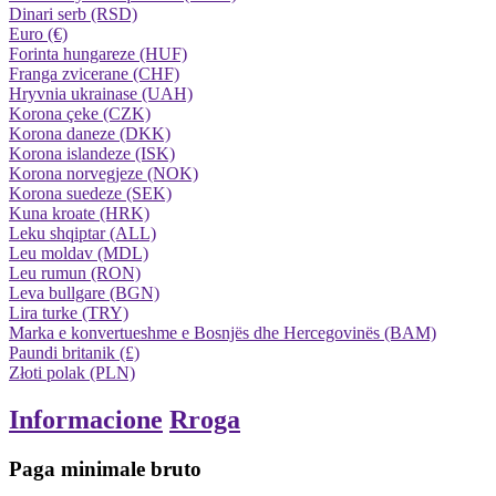
Dinari serb (RSD)
Euro (€)
Forinta hungareze (HUF)
Franga zvicerane (CHF)
Hryvnia ukrainase (UAH)
Korona çeke (CZK)
Korona daneze (DKK)
Korona islandeze (ISK)
Korona norvegjeze (NOK)
Korona suedeze (SEK)
Kuna kroate (HRK)
Leku shqiptar (ALL)
Leu moldav (MDL)
Leu rumun (RON)
Leva bullgare (BGN)
Lira turke (TRY)
Marka e konvertueshme e Bosnjës dhe Hercegovinës (BAM)
Paundi britanik (£)
Złoti polak (PLN)
Informacione
Rroga
Paga minimale bruto