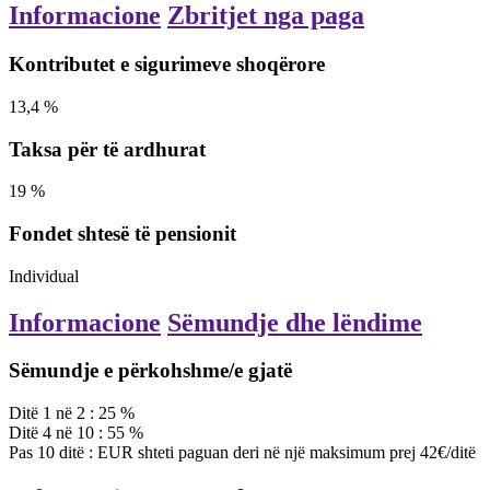
Informacione
Zbritjet nga paga
Kontributet e sigurimeve shoqërore
13,4
%
Taksa për të ardhurat
19
%
Fondet shtesë të pensionit
Individual
Informacione
Sëmundje dhe lëndime
Sëmundje e përkohshme/e gjatë
Ditë
1
në
2
:
25
%
Ditë
4
në
10
:
55
%
Pas
10
ditë
:
EUR
shteti paguan deri në një maksimum prej 42€/ditë