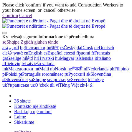
Please click 'confirm' if you want to add Construction Workers to
your home screen, or 'cancel' otherwise.
Confirm
Cancel
Ky uebsajt siguron informacione të përmbledhura
sq
Shqipe
Zgjidh gjuhën tënde
ar
العربية
bg
български
bn
বাংলা
cs
Český
da
Dansk
de
Deutsch
el
ελληνικά
en
English
es
Español
et
eesti
fi
suomi
fr
Français
ga
Gaeilge
hi
हिंदी
hr
Hrvatski
hu
Magyar
is
Íslenska
it
Italiano
lt
Lietuvių
lv
Latviešu valoda
mk
Македонски
mt
Malti
nb
Norsk
ne
नेपाली
nl
Nederlands
ph
Filipino
pl
Polski
pt
Português
ro
românesc
ru
Русский
sk
Slovenčina
sl
Slovenščina
sq
Shqipe
sr
Српски
sv
Svenska
tr
Türkçe
uk
Українська
uz
Oʻzbek tili
vi
Tiếng Việt
zh
中文
36 shtete
Kontakto një sindikatë
Bashkoju një unioni
Lajme
Shkarkime