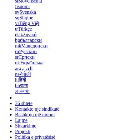
sl
Slovenščina
fi
suomi
sv
Svenska
sq
Shqipe
vi
Tiếng Việt
tr
Türkçe
el
ελληνικά
bg
български
mk
Македонски
ru
Русский
sr
Српски
uk
Українська
ar
العربية
ne
नेपाली
hi
हिंदी
bn
বাংলা
zh
中文
36 shtete
Kontakto një sindikatë
Bashkoju një unioni
Lajme
Shkarkime
Projekti
Politika e privatësisë