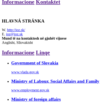
Informacione
Kontaktet
HLAVNÁ STRÁNKA
W.
http://ioz.sk/
E.
ioz@ioz.sk
Mund të na kontaktosh në gjuhët vijuese
Anglisht, Sllovakisht
Informacione
Linqe
Government of Slovakia
www.vlada.gov.sk
Ministry of Labour, Social Affairs and Family
www.employment.gov.sk
Ministry of foreign affairs