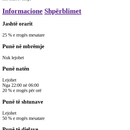
Informacione
Shpërblimet
Jashtë orarit
25
%
e rrogës mesatare
Punë në mbrëmje
Nuk lejohet
Punë natën
Lejohet
Nga
22:00
në
06:00
20
%
e rrogës për orë
Punë të shtunave
Lejohet
50
%
e rrogës mesatare
Punë të dielave