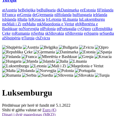
at
Austria
be
Belgjika
bg
Bullgaria
dk
Danimarka
ee
Estonia
fi
Finlanda
fr
Franca
gr
Greqia
de
Gjermania
nl
Holanda
hu
Hungaria
ie
Irlanda
is
Islanda
it
Italia
hr
Kroacia
lv
Letonia
lt
Lituania
lu
Luksemburgu
me
Mali i Zi
mt
Malta
mk
Maqedonia e Veriut
gb
Mbretëria e
Bashkuar
no
Norvegjia
pl
Polonia
pt
Portugalia
cy
Qipro
cz
Republika
Çeke
ro
Rumania
rs
Serbia
sk
Sllovakia
si
Sllovenia
es
Spanja
se
Suedia
al
Shqipëria
tr
Turqia
ch
Zvicra
Luksemburgu
Përditësuar për herë të fundit më 5.1.2022
Shihi të gjitha valutat në
Euro (€)
Dinari i dytë maqedonas (MKD)