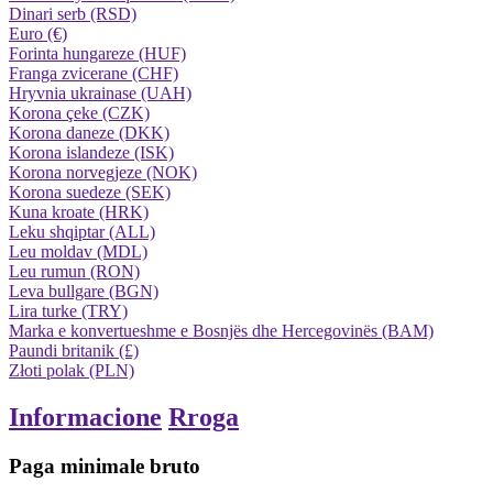
Dinari serb (RSD)
Euro (€)
Forinta hungareze (HUF)
Franga zvicerane (CHF)
Hryvnia ukrainase (UAH)
Korona çeke (CZK)
Korona daneze (DKK)
Korona islandeze (ISK)
Korona norvegjeze (NOK)
Korona suedeze (SEK)
Kuna kroate (HRK)
Leku shqiptar (ALL)
Leu moldav (MDL)
Leu rumun (RON)
Leva bullgare (BGN)
Lira turke (TRY)
Marka e konvertueshme e Bosnjës dhe Hercegovinës (BAM)
Paundi britanik (£)
Złoti polak (PLN)
Informacione
Rroga
Paga minimale bruto