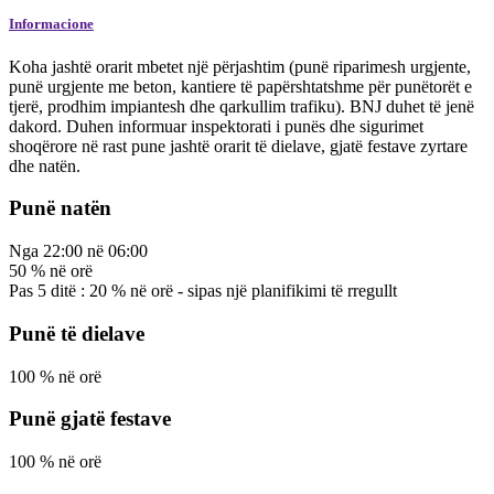
Informacione
Koha jashtë orarit mbetet një përjashtim (punë riparimesh urgjente,
punë urgjente me beton, kantiere të papërshtatshme për punëtorët e
tjerë, prodhim impiantesh dhe qarkullim trafiku). BNJ duhet të jenë
dakord. Duhen informuar inspektorati i punës dhe sigurimet
shoqërore në rast pune jashtë orarit të dielave, gjatë festave zyrtare
dhe natën.
Punë natën
Nga
22:00
në
06:00
50
%
në orë
Pas
5
ditë
:
20
%
në orë
- sipas një planifikimi të rregullt
Punë të dielave
100
%
në orë
Punë gjatë festave
100
%
në orë