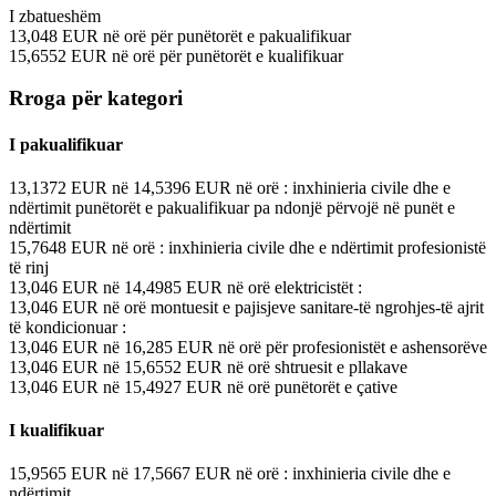
I zbatueshëm
13,048
EUR
në orë
për punëtorët e pakualifikuar
15,6552
EUR
në orë
për punëtorët e kualifikuar
Rroga për kategori
I pakualifikuar
13,1372
EUR
në
14,5396
EUR
në orë
: inxhinieria civile dhe e
ndërtimit
punëtorët e pakualifikuar pa ndonjë përvojë në punët e
ndërtimit
15,7648
EUR
në orë
: inxhinieria civile dhe e ndërtimit
profesionistë
të rinj
13,046
EUR
në
14,4985
EUR
në orë
elektricistët :
13,046
EUR
në orë
montuesit e pajisjeve sanitare-të ngrohjes-të ajrit
të kondicionuar :
13,046
EUR
në
16,285
EUR
në orë
për profesionistët e ashensorëve
13,046
EUR
në
15,6552
EUR
në orë
shtruesit e pllakave
13,046
EUR
në
15,4927
EUR
në orë
punëtorët e çative
I kualifikuar
15,9565
EUR
në
17,5667
EUR
në orë
: inxhinieria civile dhe e
ndërtimit