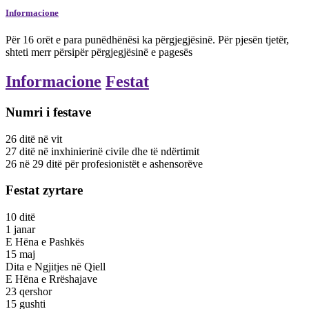
Informacione
Për 16 orët e para punëdhënësi ka përgjegjësinë. Për pjesën tjetër,
shteti merr përsipër përgjegjësinë e pagesës
Informacione
Festat
Numri i festave
26
ditë
në vit
27
ditë
në inxhinierinë civile dhe të ndërtimit
26
në
29
ditë
për profesionistët e ashensorëve
Festat zyrtare
10
ditë
1 janar
E Hëna e Pashkës
15 maj
Dita e Ngjitjes në Qiell
E Hëna e Rrëshajave
23 qershor
15 gushti