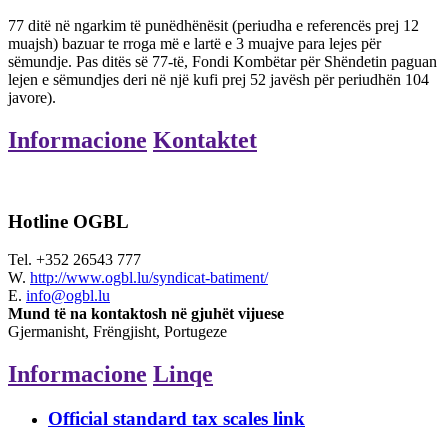
77 ditë në ngarkim të punëdhënësit (periudha e referencës prej 12
muajsh) bazuar te rroga më e lartë e 3 muajve para lejes për
sëmundje. Pas ditës së 77-të, Fondi Kombëtar për Shëndetin paguan
lejen e sëmundjes deri në një kufi prej 52 javësh për periudhën 104
javore).
Informacione
Kontaktet
Hotline OGBL
Tel.
+352 26543 777
W.
http://www.ogbl.lu/syndicat-batiment/
E.
info@ogbl.lu
Mund të na kontaktosh në gjuhët vijuese
Gjermanisht, Frëngjisht, Portugeze
Informacione
Linqe
Official standard tax scales link