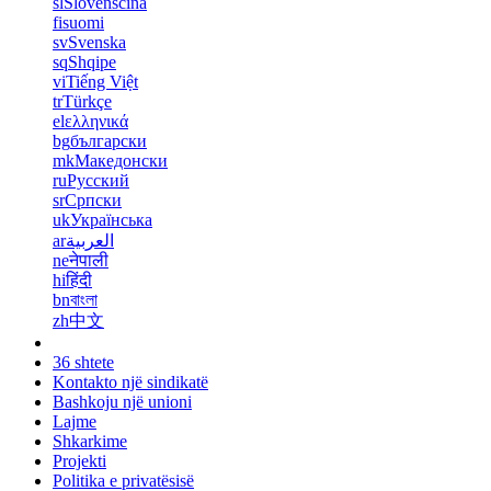
sl
Slovenščina
fi
suomi
sv
Svenska
sq
Shqipe
vi
Tiếng Việt
tr
Türkçe
el
ελληνικά
bg
български
mk
Македонски
ru
Русский
sr
Српски
uk
Українська
ar
العربية
ne
नेपाली
hi
हिंदी
bn
বাংলা
zh
中文
36 shtete
Kontakto një sindikatë
Bashkoju një unioni
Lajme
Shkarkime
Projekti
Politika e privatësisë