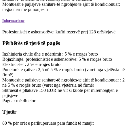
Montuesit e pajisjeve sanitare-të ngrohjes-të ajrit të kondicionuar:
negociuar me punonjësin
Informacione
Profesionistët e ashensorëve: kufiri rezervë prej 128 orësh/javë.
Përbërës të tjerë të pagës
Inxhinieria civile dhe e ndërtimit :
5
%
e rrogës bruto
Bojaxhinjtë, profesionistët e ashensorëve:
5
%
e rrogës bruto
Elektricistët :
2
%
e rrogës bruto
Punëtorët e çative :
2,5
në
5
%
e rrogës bruto
(varet nga vjetërsia në
firmë)
Montuesit e pajisjeve sanitare-të ngrohjes-të ajrit të kondicionuar :
2
në
5
%
e rrogës bruto
(varet nga vjetërsia në firmë)
Shtruesit e pllakave
150
EUR
në vit
si kuotë për mirëmbajtjen e
pajisjeve
Paguar më
dhjetor
Tjetër
80
%
për orët e parikuperuara para fundit të muajit