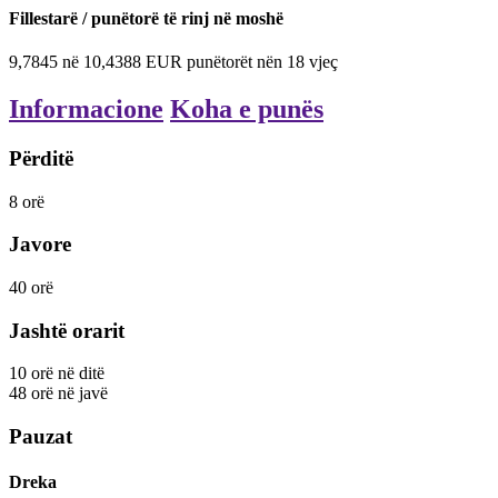
Fillestarë / punëtorë të rinj në moshë
9,7845
në
10,4388
EUR
punëtorët nën 18 vjeç
Informacione
Koha e punës
Përditë
8
orë
Javore
40
orë
Jashtë orarit
10
orë
në ditë
48
orë
në javë
Pauzat
Dreka