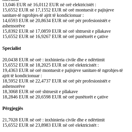
13,046
EUR
në
16,0112
EUR
në orë
elektricistët :
15,6552
EUR
në
17,1552
EUR
në orë
montuesit e pajisjeve
sanitare-të ngrohjes-të ajrit të kondicionuar :
14,6593
EUR
në
20,8634
EUR
në orë
për profesionistët e
ashensorëve
15,8392
EUR
në
17,0859
EUR
në orë
shtruesit e pllakave
15,6552
EUR
në
16,9267
EUR
në orë
punëtorët e çative
Specialist
20,0438
EUR
në orë
: inxhinieria civile dhe e ndërtimit
15,6552
EUR
në
18,2025
EUR
në orë
elektricistët :
19,4363
EUR
në orë
montuesit e pajisjeve sanitare-të ngrohjes-të
ajrit të kondicionuar :
18,5952
EUR
në
22,4737
EUR
në orë
për profesionistët e
ashensorëve
18,3068
EUR
në orë
shtruesit e pllakave
18,2846
EUR
në
20,6598
EUR
në orë
punëtorët e çative
Përgjegjës
21,7028
EUR
në orë
: inxhinieria civile dhe e ndërtimit
15,6552
EUR
në
23,8983
EUR
në orë
elektricistët :