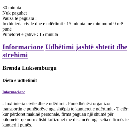
30
minuta
Nuk paguhet
Pauza të paguara
:
Inxhinieria civile dhe e ndërtimit
:
15
minuta
me minimumi 9 orë
punë
Punëtorët e çative
:
15
minuta
Informacione
Udhëtimi jashtë shtetit dhe
strehimi
Brenda Luksemburgu
Dieta e udhëtimit
Informacione
- Inxhinieria civile dhe e ndërtimit: Punëdhënësi organizon
transportin e punëtorëve nga shtëpia te kantieret e ndërtimit - Tjetër:
kur përdoret makinë personale, firma paguan një shumë për
kilometër që normalisht kufizohet me distancën nga selia e firmës te
kantieri i punës.