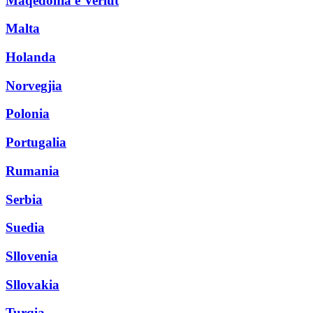
Maqedonia e Veriut
Malta
Holanda
Norvegjia
Polonia
Portugalia
Rumania
Serbia
Suedia
Sllovenia
Sllovakia
Turqia