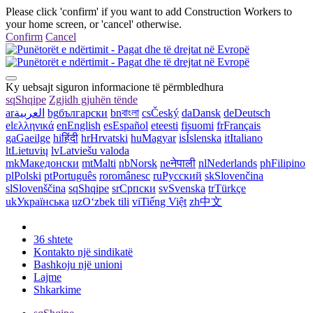
Please click 'confirm' if you want to add Construction Workers to
your home screen, or 'cancel' otherwise.
Confirm
Cancel
Ky uebsajt siguron informacione të përmbledhura
sq
Shqipe
Zgjidh gjuhën tënde
ar
العربية
bg
български
bn
বাংলা
cs
Český
da
Dansk
de
Deutsch
el
ελληνικά
en
English
es
Español
et
eesti
fi
suomi
fr
Français
ga
Gaeilge
hi
हिंदी
hr
Hrvatski
hu
Magyar
is
Íslenska
it
Italiano
lt
Lietuvių
lv
Latviešu valoda
mk
Македонски
mt
Malti
nb
Norsk
ne
नेपाली
nl
Nederlands
ph
Filipino
pl
Polski
pt
Português
ro
românesc
ru
Русский
sk
Slovenčina
sl
Slovenščina
sq
Shqipe
sr
Српски
sv
Svenska
tr
Türkçe
uk
Українська
uz
Oʻzbek tili
vi
Tiếng Việt
zh
中文
36 shtete
Kontakto një sindikatë
Bashkoju një unioni
Lajme
Shkarkime