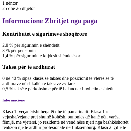
1 nëntor
25 dhe 26 dhjetor
Informacione
Zbritjet nga paga
Kontributet e sigurimeve shoqërore
2,8
%
për sigurimin e shëndetit
8
%
për pensionin
1,4
%
për sigurimin e kujdesit shëndetësor
Taksa për të ardhurat
0
në
40
%
sipas klasës së taksës dhe pozicionit të vlerës së të
ardhurave në shkallën e taksave zyrtare
0,5
%
taksë e përkohshme për të balancuar buxhetin e shtetit
Informacione
Klasa 1: veçanërisht beqarët dhe të pamartuarit. Klasa 1a:
vejusha/vejanë prej shumë kohësh, punonjës që kanë nën varësi
fëmijë, me vjetërsi, jo rezidentë në vend nëse njëri nga bashkëshortët
realizon një të ardhur profesionale në Luksemburg. Klasa 2: çifte të