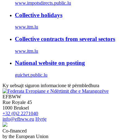
www.impotsdirects.public.lu
Collective holidays
www.itm.lu
Collective contracts from several sectors
www.itm.lu
National website on posting
guichet.public.lu
Ky uebsajt siguron informacione të përmbledhura
EFBWW
Rue Royale 45
1000 Bruksel
+32 (0)2 2271040
info@efbww.eu
Hyrje
Co-financed
by the European Union