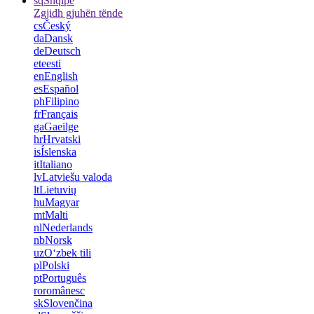
sq
Shqipe
Zgjidh gjuhën tënde
cs
Český
da
Dansk
de
Deutsch
et
eesti
en
English
es
Español
ph
Filipino
fr
Français
ga
Gaeilge
hr
Hrvatski
is
Íslenska
it
Italiano
lv
Latviešu valoda
lt
Lietuvių
hu
Magyar
mt
Malti
nl
Nederlands
nb
Norsk
uz
Oʻzbek tili
pl
Polski
pt
Português
ro
românesc
sk
Slovenčina