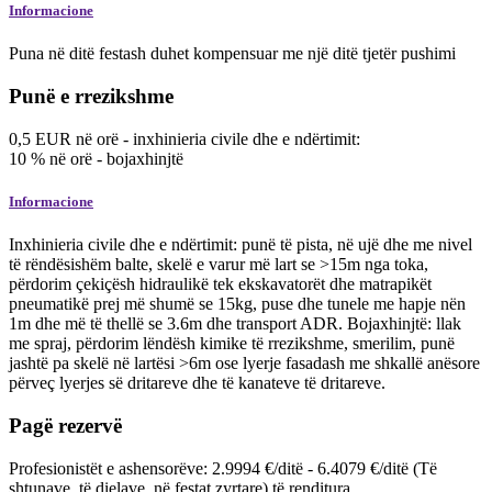
Informacione
Puna në ditë festash duhet kompensuar me një ditë tjetër pushimi
Punë e rrezikshme
0,5
EUR
në orë
- inxhinieria civile dhe e ndërtimit:
10
%
në orë
- bojaxhinjtë
Informacione
Inxhinieria civile dhe e ndërtimit: punë të pista, në ujë dhe me nivel
të rëndësishëm balte, skelë e varur më lart se >15m nga toka,
përdorim çekiçësh hidraulikë tek ekskavatorët dhe matrapikët
pneumatikë prej më shumë se 15kg, puse dhe tunele me hapje nën
1m dhe më të thellë se 3.6m dhe transport ADR. Bojaxhinjtë: llak
me spraj, përdorim lëndësh kimike të rrezikshme, smerilim, punë
jashtë pa skelë në lartësi >6m ose lyerje fasadash me shkallë anësore
përveç lyerjes së dritareve dhe të kanateve të dritareve.
Pagë rezervë
Profesionistët e ashensorëve: 2.9994 €/ditë - 6.4079 €/ditë (Të
shtunave, të dielave, në festat zyrtare) të renditura