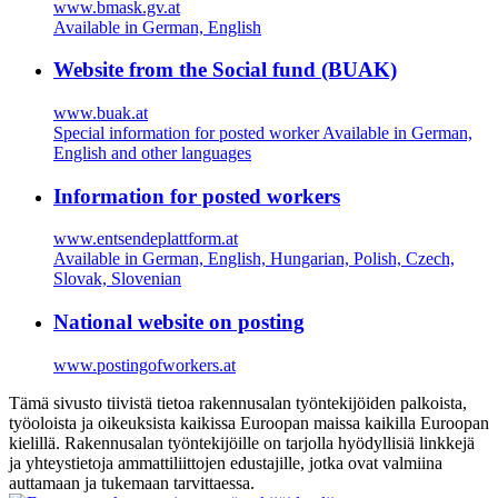
www.bmask.gv.at
Available in German, English
Website from the Social fund (BUAK)
www.buak.at
Special information for posted worker Available in German,
English and other languages
Information for posted workers
www.entsendeplattform.at
Available in German, English, Hungarian, Polish, Czech,
Slovak, Slovenian
National website on posting
www.postingofworkers.at
Tämä sivusto tiivistä tietoa rakennusalan työntekijöiden palkoista,
työoloista ja oikeuksista kaikissa Euroopan maissa kaikilla Euroopan
kielillä. Rakennusalan työntekijöille on tarjolla hyödyllisiä linkkejä
ja yhteystietoja ammattiliittojen edustajille, jotka ovat valmiina
auttamaan ja tukemaan tarvittaessa.