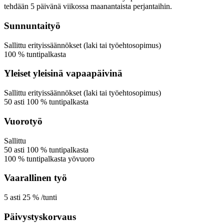
tehdään 5 päivänä viikossa maanantaista perjantaihin.
Sunnuntaityö
Sallittu
erityissäännökset (laki tai työehtosopimus)
100
%
tuntipalkasta
Yleiset yleisinä vapaapäivinä
Sallittu
erityissäännökset (laki tai työehtosopimus)
50
asti
100
%
tuntipalkasta
Vuorotyö
Sallittu
50
asti
100
%
tuntipalkasta
100
%
tuntipalkasta
yövuoro
Vaarallinen työ
5
asti
25
%
/tunti
Päivystyskorvaus