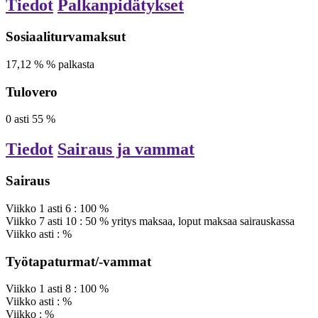
Tiedot
Palkanpidätykset
Sosiaaliturvamaksut
17,12
%
% palkasta
Tulovero
0
asti
55
%
Tiedot
Sairaus ja vammat
Sairaus
Viikko
1
asti
6
:
100
%
Viikko
7
asti
10
:
50
%
yritys maksaa, loput maksaa sairauskassa
Viikko
asti
:
%
Työtapaturmat/-vammat
Viikko
1
asti
8
:
100
%
Viikko
asti
:
%
Viikko
:
%