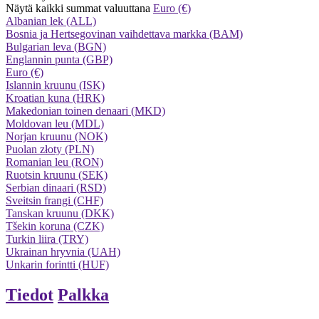
Näytä kaikki summat valuuttana
Euro (€)
Albanian lek (ALL)
Bosnia ja Hertsegovinan vaihdettava markka (BAM)
Bulgarian leva (BGN)
Englannin punta (GBP)
Euro (€)
Islannin kruunu (ISK)
Kroatian kuna (HRK)
Makedonian toinen denaari (MKD)
Moldovan leu (MDL)
Norjan kruunu (NOK)
Puolan złoty (PLN)
Romanian leu (RON)
Ruotsin kruunu (SEK)
Serbian dinaari (RSD)
Sveitsin frangi (CHF)
Tanskan kruunu (DKK)
Tšekin koruna (CZK)
Turkin liira (TRY)
Ukrainan hryvnia (UAH)
Unkarin forintti (HUF)
Tiedot
Palkka