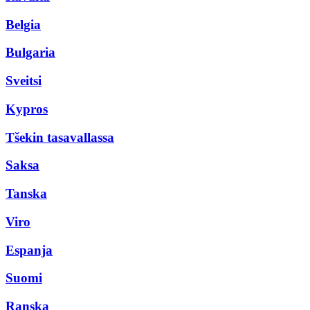
Belgia
Bulgaria
Sveitsi
Kypros
Tšekin tasavallassa
Saksa
Tanska
Viro
Espanja
Suomi
Ranska