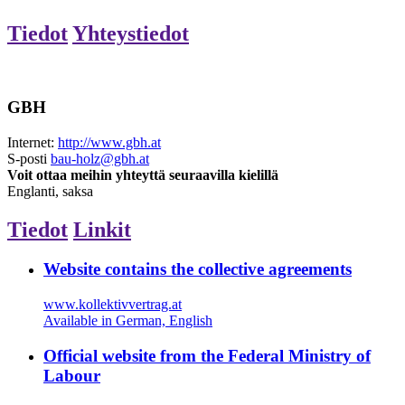
Tiedot
Yhteystiedot
GBH
Internet:
http://www.gbh.at
S-posti
bau-holz@gbh.at
Voit ottaa meihin yhteyttä seuraavilla kielillä
Englanti, saksa
Tiedot
Linkit
Website contains the collective agreements
www.kollektivvertrag.at
Available in German, English
Official website from the Federal Ministry of
Labour