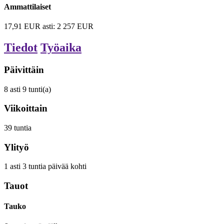
Ammattilaiset
17,91
EUR
asti:
2 257
EUR
Tiedot
Työaika
Päivittäin
8
asti
9
tunti(a)
Viikoittain
39
tuntia
Ylityö
1
asti
3
tuntia
päivää kohti
Tauot
Tauko