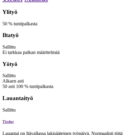
Ylityö
50
%
tuntipalkasta
Iltatyö
Sallittu
Ei tarkkaa palkan määritelmää
Yötyö
Sallittu
Alkaen
asti
50
asti
100
%
tuntipalkasta
Lauantaityö
Sallittu
Tiedot
Lauantai on Itävallassa lakisääteinen työpäivä. Normaalisti töitä