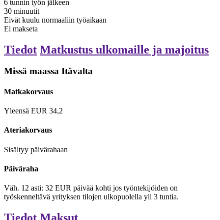
6 tunnin työn jälkeen
30
minuutit
Eivät kuulu normaaliin työaikaan
Ei makseta
Tiedot
Matkustus ulkomaille ja majoitus
Missä maassa Itävalta
Matkakorvaus
Yleensä
EUR
34,2
Ateriakorvaus
Sisältyy päivärahaan
Päiväraha
Väh.
12
asti:
32
EUR
päivää kohti
jos työntekijöiden on
työskenneltävä yrityksen tilojen ulkopuolella yli 3 tuntia.
Tiedot
Maksut