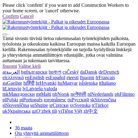
Please click 'confirm' if you want to add Construction Workers to
your home screen, or 'cancel' otherwise.
Confirm
Cancel
Tämä sivusto tiivistä tietoa rakennusalan työntekijöiden palkoista,
työoloista ja oikeuksista kaikissa Euroopan maissa kaikilla Euroopan
kielillä. Rakennusalan työntekijöille on tarjolla hyödyllisiä linkkejä
ja yhteystietoja ammattiliittojen edustajille, jotka ovat valmiina
auttamaan ja tukemaan tarvittaessa.
fi
suomi
Valitse kieli
ar
العربية
bg
български
bn
বাংলা
cs
Český
da
Dansk
de
Deutsch
el
ελληνικά
en
English
es
Español
et
eesti
fi
suomi
fr
Français
ga
Gaeilge
hi
हिंदी
hr
Hrvatski
hu
Magyar
is
Íslenska
it
Italiano
lt
Lietuvių
lv
Latviešu valoda
mk
Македонски
mt
Malti
nb
Norsk
ne
नेपाली
nl
Nederlands
ph
Filipino
pl
Polski
pt
Português
ro
românesc
ru
Русский
sk
Slovenčina
sl
Slovenščina
sq
Shqipe
sr
Српски
sv
Svenska
tr
Türkçe
uk
Українська
uz
Oʻzbek tili
vi
Tiếng Việt
zh
中文
36 maata
Ota yhteyttä ammattiliittoon