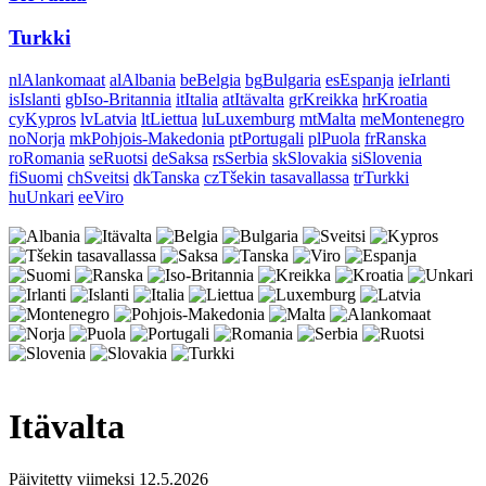
Turkki
nl
Alankomaat
al
Albania
be
Belgia
bg
Bulgaria
es
Espanja
ie
Irlanti
is
Islanti
gb
Iso-Britannia
it
Italia
at
Itävalta
gr
Kreikka
hr
Kroatia
cy
Kypros
lv
Latvia
lt
Liettua
lu
Luxemburg
mt
Malta
me
Montenegro
no
Norja
mk
Pohjois-Makedonia
pt
Portugali
pl
Puola
fr
Ranska
ro
Romania
se
Ruotsi
de
Saksa
rs
Serbia
sk
Slovakia
si
Slovenia
fi
Suomi
ch
Sveitsi
dk
Tanska
cz
Tšekin tasavallassa
tr
Turkki
hu
Unkari
ee
Viro
Itävalta
Päivitetty viimeksi 12.5.2026