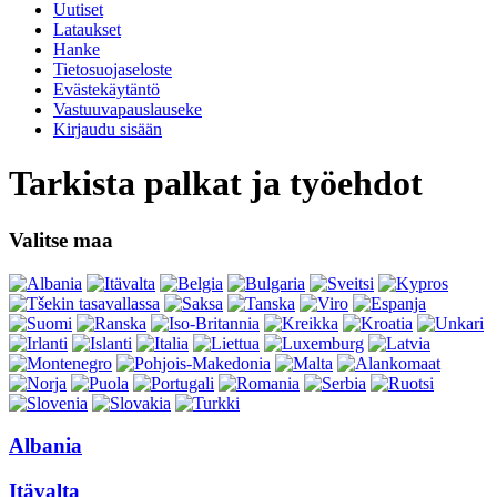
Uutiset
Lataukset
Hanke
Tietosuojaseloste
Evästekäytäntö
Vastuuvapauslauseke
Kirjaudu sisään
Tarkista palkat ja työehdot
Valitse maa
Albania
Itävalta