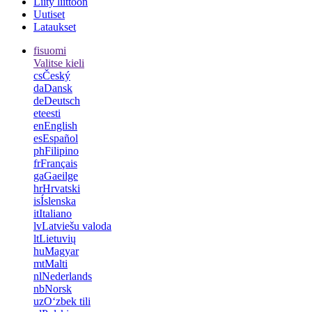
Liity liittoon
Uutiset
Lataukset
fi
suomi
Valitse kieli
cs
Český
da
Dansk
de
Deutsch
et
eesti
en
English
es
Español
ph
Filipino
fr
Français
ga
Gaeilge
hr
Hrvatski
is
Íslenska
it
Italiano
lv
Latviešu valoda
lt
Lietuvių
hu
Magyar
mt
Malti
nl
Nederlands
nb
Norsk
uz
Oʻzbek tili