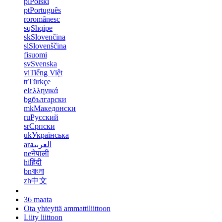
pl
Polski
pt
Português
ro
românesc
sq
Shqipe
sk
Slovenčina
sl
Slovenščina
fi
suomi
sv
Svenska
vi
Tiếng Việt
tr
Türkçe
el
ελληνικά
bg
български
mk
Македонски
ru
Русский
sr
Српски
uk
Українська
ar
العربية
ne
नेपाली
hi
हिंदी
bn
বাংলা
zh
中文
36 maata
Ota yhteyttä ammattiliittoon
Liity liittoon