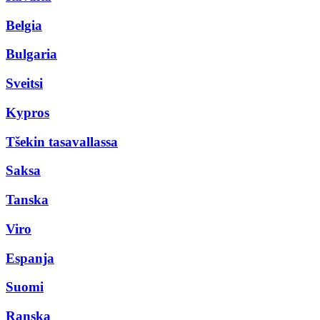
Belgia
Bulgaria
Sveitsi
Kypros
Tšekin tasavallassa
Saksa
Tanska
Viro
Espanja
Suomi
Ranska