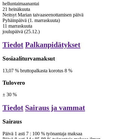
helluntaimaanantai
21 heinäkuuta
Neitsyt Marian taivaaseenottamisen päivä
Pyhäinpäivä (1. marraskuuta)
11 marraskuuta
joulupäivä (25.12.)
Tiedot
Palkanpidätykset
Sosiaaliturvamaksut
13,07
%
bruttopalkasta
korotus 8 %
Tulovero
±
30
%
Tiedot
Sairaus ja vammat
Sairaus
Päivä
1
asti
7
:
100
%
työnantaja maksaa