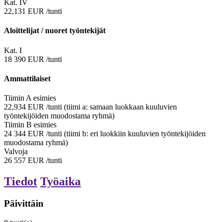
Kat. IV
22,131
EUR
/tunti
Aloittelijat / nuoret työntekijät
Kat. I
18 390
EUR
/tunti
Ammattilaiset
Tiimin A esimies
22,934
EUR
/tunti
(tiimi a: samaan luokkaan kuuluvien
työntekijöiden muodostama ryhmä)
Tiimin B esimies
24 344
EUR
/tunti
(tiimi b: eri luokkiin kuuluvien työntekijöiden
muodostama ryhmä)
Valvoja
26 557
EUR
/tunti
Tiedot
Työaika
Päivittäin