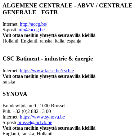
ALGEMENE CENTRALE - ABVV / CENTRALE
GENERALE - FGTB
Internet:
http://accg.be/
S-posti
info@accg.be
Voit ottaa meihin yhteyttä seuraavilla kielillä
Hollanti, Englanti, ranska, italia, espanja
CSC Batiment - industrie & énergie
Internet:
https://www.lacsc.be/cscbie
Voit ottaa meihin yhteyttä seuraavilla kielillä
ranska
SYNOVA
Boudewijnlaan 9 , 1000 Brussel
Puh.
+32 (0)2 882 13 00
Internet:
https://www.synova.be
S-posti
brussel@aclvb.be
Voit ottaa meihin yhteyttä seuraavilla kielillä
Englanti, ranska, Hollanti