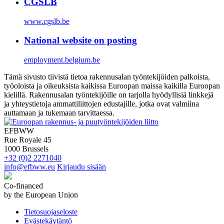
CGSLB
www.cgslb.be
National website on posting
employment.belgium.be
Tämä sivusto tiivistä tietoa rakennusalan työntekijöiden palkoista,
työoloista ja oikeuksista kaikissa Euroopan maissa kaikilla Euroopan
kielillä. Rakennusalan työntekijöille on tarjolla hyödyllisiä linkkejä
ja yhteystietoja ammattiliittojen edustajille, jotka ovat valmiina
auttamaan ja tukemaan tarvittaessa.
EFBWW
Rue Royale 45
1000 Brussels
+32 (0)2 2271040
info@efbww.eu
Kirjaudu sisään
Co-financed
by the European Union
Tietosuojaseloste
Evästekäytäntö