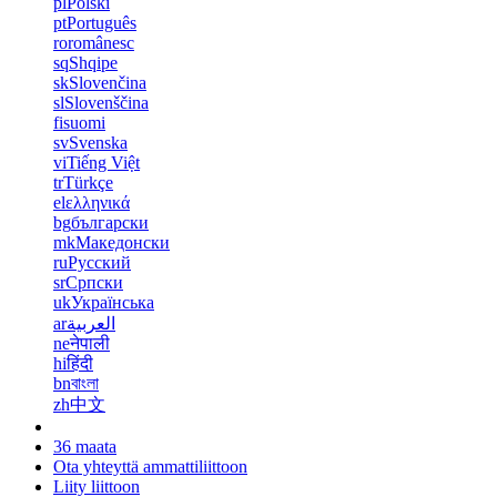
pl
Polski
pt
Português
ro
românesc
sq
Shqipe
sk
Slovenčina
sl
Slovenščina
fi
suomi
sv
Svenska
vi
Tiếng Việt
tr
Türkçe
el
ελληνικά
bg
български
mk
Македонски
ru
Русский
sr
Српски
uk
Українська
ar
العربية
ne
नेपाली
hi
हिंदी
bn
বাংলা
zh
中文
36 maata
Ota yhteyttä ammattiliittoon
Liity liittoon