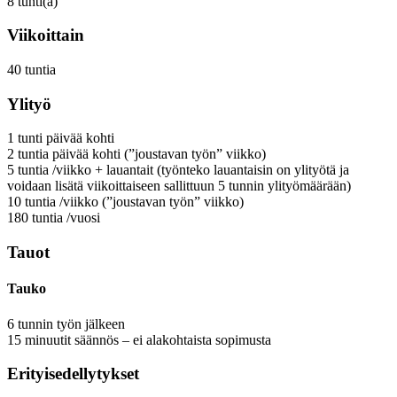
8
tunti(a)
Viikoittain
40
tuntia
Ylityö
1
tunti
päivää kohti
2
tuntia
päivää kohti
(”joustavan työn” viikko)
5
tuntia
/viikko
+ lauantait (työnteko lauantaisin on ylityötä ja
voidaan lisätä viikoittaiseen sallittuun 5 tunnin ylityömäärään)
10
tuntia
/viikko
(”joustavan työn” viikko)
180
tuntia
/vuosi
Tauot
Tauko
6 tunnin työn jälkeen
15
minuutit
säännös – ei alakohtaista sopimusta
Erityisedellytykset