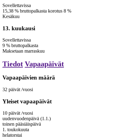
Sovellettavissa
15,38
%
bruttopalkasta
korotus 8 %
Kesäkuu
13. kuukausi
Sovellettavissa
9
%
bruttopalkasta
Maksetaan
marraskuu
Tiedot
Vapaapäivät
Vapaapäivien määrä
32
päivät
/vuosi
Yleiset vapaapäivät
10
päivät
/vuosi
uudenvuodenpäivä (1.1.)
toinen pääsiäispäivä
1. toukokuuta
helatorstai