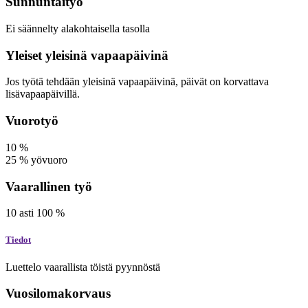
Sunnuntaityö
Ei säännelty alakohtaisella tasolla
Yleiset yleisinä vapaapäivinä
Jos työtä tehdään yleisinä vapaapäivinä, päivät on korvattava
lisävapaapäivillä.
Vuorotyö
10
%
25
%
yövuoro
Vaarallinen työ
10
asti
100
%
Tiedot
Luettelo vaarallista töistä pyynnöstä
Vuosilomakorvaus