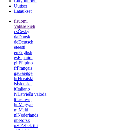
Liity liittoon
Uutiset
Lataukset
fi
suomi
Valitse kieli
cs
Český
da
Dansk
de
Deutsch
et
eesti
en
English
es
Español
ph
Filipino
fr
Français
ga
Gaeilge
hr
Hrvatski
is
Íslenska
it
Italiano
lv
Latviešu valoda
lt
Lietuvių
hu
Magyar
mt
Malti
nl
Nederlands
nb
Norsk
uz
Oʻzbek tili