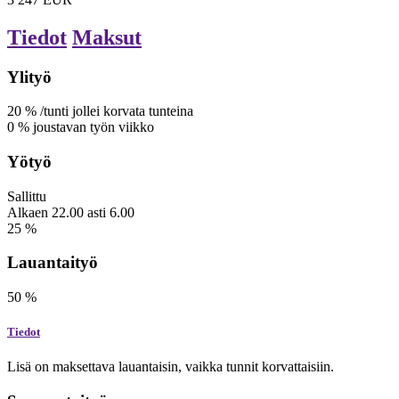
Tiedot
Maksut
Ylityö
20
%
/tunti
jollei korvata tunteina
0
%
joustavan työn viikko
Yötyö
Sallittu
Alkaen
22.00
asti
6.00
25
%
Lauantaityö
50
%
Tiedot
Lisä on maksettava lauantaisin, vaikka tunnit korvattaisiin.