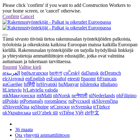
Please click 'confirm' if you want to add Construction Workers to
your home screen, or 'cancel' otherwise.
Confirm
Cancel
Tämä sivusto tiivistä tietoa rakennusalan työntekijöiden palkoista,
työoloista ja oikeuksista kaikissa Euroopan maissa kaikilla Euroopan
kielillä. Rakennusalan työntekijöille on tarjolla hyödyllisiä linkkejä
ja yhteystietoja ammattiliittojen edustajille, jotka ovat valmiina
auttamaan ja tukemaan tarvittaessa.
fi
suomi
Valitse kieli
ar
العربية
bg
български
bn
বাংলা
cs
Český
da
Dansk
de
Deutsch
el
ελληνικά
en
English
es
Español
et
eesti
fi
suomi
fr
Français
ga
Gaeilge
hi
हिंदी
hr
Hrvatski
hu
Magyar
is
Íslenska
it
Italiano
lt
Lietuvių
lv
Latviešu valoda
mk
Македонски
mt
Malti
nb
Norsk
ne
नेपाली
nl
Nederlands
ph
Filipino
pl
Polski
pt
Português
ro
românesc
ru
Русский
sk
Slovenčina
sl
Slovenščina
sq
Shqipe
sr
Српски
sv
Svenska
tr
Türkçe
uk
Українська
uz
Oʻzbek tili
vi
Tiếng Việt
zh
中文
36 maata
Ota yhteyttä ammattiliittoon