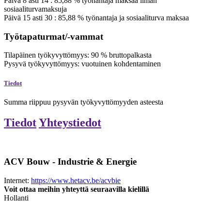
Päivä
8
asti
14
:
85,88
%
työnantaja maksaa ilman
sosiaaliturvamaksuja
Päivä
15
asti
30
:
85,88
%
työnantaja ja sosiaaliturva maksaa
Työtapaturmat/-vammat
Tilapäinen työkyvyttömyys:
90
%
bruttopalkasta
Pysyvä työkyvyttömyys:
vuotuinen kohdentaminen
Tiedot
Summa riippuu pysyvän työkyvyttömyyden asteesta
Tiedot
Yhteystiedot
ACV Bouw - Industrie & Energie
Internet:
https://www.hetacv.be/acvbie
Voit ottaa meihin yhteyttä seuraavilla kielillä
Hollanti