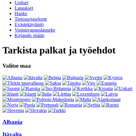
Uutiset
Lataukset
Hanke
Tietosuojaseloste
Evästekäytäntö
Vastuuvapauslauseke
Kirjaudu sisään
Tarkista palkat ja työehdot
Valitse maa
Albania
Itävalta