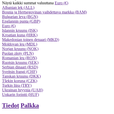
Näytä kaikki summat valuuttana
Euro (€)
Albanian lek (ALL)
Bosnia ja Hertsegovinan vaihdettava markka (BAM)
Bulgarian leva (BGN)
Englannin punta (GBP)
Euro (€)
Islannin kruunu (ISK)
Kroatian kuna (HRK)
Makedonian toinen denaari (MKD)
Moldovan leu (MDL)
Norjan kruunu (NOK)
Puolan złoty (PLN)
Romanian leu (RON)
Ruotsin kruunu (SEK)
Serbian dinaari (RSD)
Sveitsin frangi (CHF)
Tanskan kruunu (DKK)
Tšekin koruna (CZK)
Turkin liira (TRY)
Ukrainan hryvnia (UAH)
Unkarin forintti (HUF)
Tiedot
Palkka