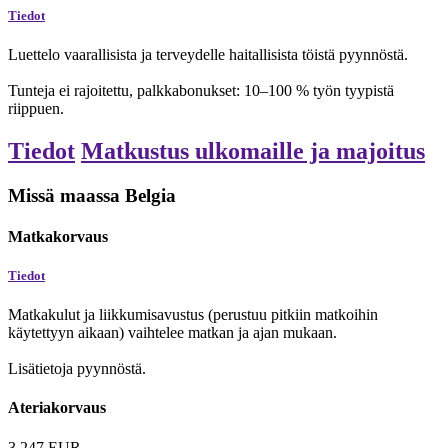
Tiedot
Luettelo vaarallisista ja terveydelle haitallisista töistä pyynnöstä.
Tunteja ei rajoitettu, palkkabonukset: 10–100 % työn tyypistä
riippuen.
Tiedot
Matkustus ulkomaille ja majoitus
Missä maassa Belgia
Matkakorvaus
Tiedot
Matkakulut ja liikkumisavustus (perustuu pitkiin matkoihin
käytettyyn aikaan) vaihtelee matkan ja ajan mukaan.
Lisätietoja pyynnöstä.
Ateriakorvaus
3 247
EUR