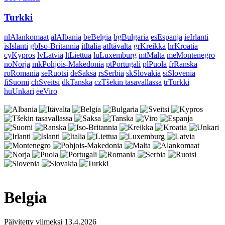
Turkki
nl
Alankomaat
al
Albania
be
Belgia
bg
Bulgaria
es
Espanja
ie
Irlanti
is
Islanti
gb
Iso-Britannia
it
Italia
at
Itävalta
gr
Kreikka
hr
Kroatia
cy
Kypros
lv
Latvia
lt
Liettua
lu
Luxemburg
mt
Malta
me
Montenegro
no
Norja
mk
Pohjois-Makedonia
pt
Portugali
pl
Puola
fr
Ranska
ro
Romania
se
Ruotsi
de
Saksa
rs
Serbia
sk
Slovakia
si
Slovenia
fi
Suomi
ch
Sveitsi
dk
Tanska
cz
Tšekin tasavallassa
tr
Turkki
hu
Unkari
ee
Viro
Belgia
Päivitetty viimeksi 13.4.2026