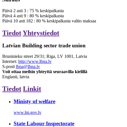
Päivä
2
asti
3
:
75
%
keskipalkasta
Päivä
4
asti
9
:
80
%
keskipalkasta
Päivä
10
asti
182
:
80
%
keskipalkasta
valtio maksaa
Tiedot
Yhteystiedot
Latvian Building sector trade union
Bruninieku street 29/31; Riga, LV 1001, Latvia
Internet:
http://www.lbna.lv
S-posti
lbna@lbna.lv
Voit ottaa meihin yhteyttä seuraavilla kielillä
Englanti, latvia
Tiedot
Linkit
Ministy of welfare
www.lm.gov.lv
State Labour Inspectorate