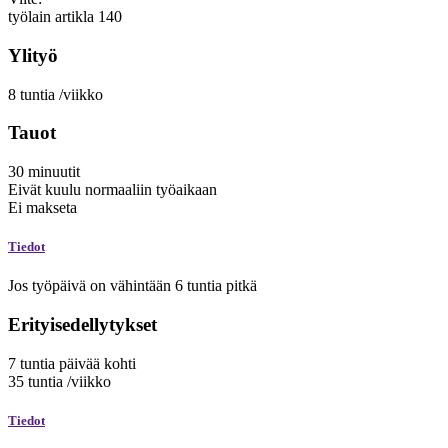
työlain artikla 140
Ylityö
8
tuntia
/viikko
Tauot
30
minuutit
Eivät kuulu normaaliin työaikaan
Ei makseta
Tiedot
Jos työpäivä on vähintään 6 tuntia pitkä
Erityisedellytykset
7
tuntia
päivää kohti
35
tuntia
/viikko
Tiedot