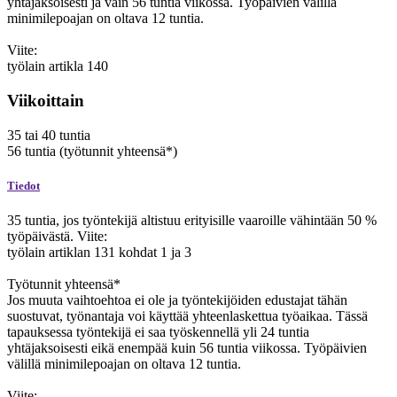
yhtäjaksoisesti ja vain 56 tuntia viikossa. Työpäivien välillä
minimilepoajan on oltava 12 tuntia.
Viite:
työlain artikla 140
Viikoittain
35
tai
40
tuntia
56
tuntia
(työtunnit yhteensä*)
Tiedot
35 tuntia, jos työntekijä altistuu erityisille vaaroille vähintään 50 %
työpäivästä. Viite:
työlain artiklan 131 kohdat 1 ja 3
Työtunnit yhteensä*
Jos muuta vaihtoehtoa ei ole ja työntekijöiden edustajat tähän
suostuvat, työnantaja voi käyttää yhteenlaskettua työaikaa. Tässä
tapauksessa työntekijä ei saa työskennellä yli 24 tuntia
yhtäjaksoisesti eikä enempää kuin 56 tuntia viikossa. Työpäivien
välillä minimilepoajan on oltava 12 tuntia.
Viite: