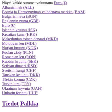
Näytä kaikki summat valuuttana
Euro (€)
Albanian lek (ALL)
Bosnia ja Hertsegovinan vaihdettava markka (BAM)
Bulgarian leva (BGN)
Englannin punta (GBP)
Euro (€)
Islannin kruunu (ISK)
Kroatian kuna (HRK)
Makedonian toinen denaari (MKD)
Moldovan leu (MDL)
Norjan kruunu (NOK)
Puolan złoty (PLN)
Romanian leu (RON)
Ruotsin kruunu (SEK)
Serbian dinaari (RSD)
Sveitsin frangi (CHF)
Tanskan kruunu (DKK)
Tšekin koruna (CZK)
Turkin liira (TRY)
Ukrainan hryvnia (UAH)
Unkarin forintti (HUF)
Tiedot
Palkka