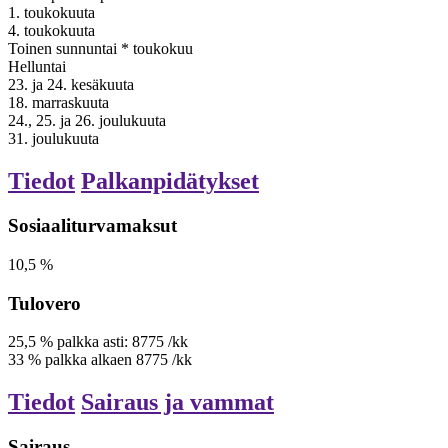
1. toukokuuta
4. toukokuuta
Toinen
sunnuntai
*
toukokuu
Helluntai
23. ja 24. kesäkuuta
18. marraskuuta
24., 25. ja 26. joulukuuta
31. joulukuuta
Tiedot
Palkanpidätykset
Sosiaaliturvamaksut
10,5
%
Tulovero
25,5
%
palkka
asti:
8775
/kk
33
%
palkka
alkaen
8775
/kk
Tiedot
Sairaus ja vammat
Sairaus