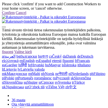
Please click 'confirm' if you want to add Construction Workers to
your home screen, or 'cancel' otherwise.
Confirm
Cancel
Tämä sivusto tiivistä tietoa rakennusalan työntekijöiden palkoista,
työoloista ja oikeuksista kaikissa Euroopan maissa kaikilla Euroopan
kielillä. Rakennusalan työntekijöille on tarjolla hyödyllisiä linkkejä
ja yhteystietoja ammattiliittojen edustajille, jotka ovat valmiina
auttamaan ja tukemaan tarvittaessa.
fi
suomi
Valitse kieli
ar
العربية
bg
български
bn
বাংলা
cs
Český
da
Dansk
de
Deutsch
el
ελληνικά
en
English
es
Español
et
eesti
fi
suomi
fr
Français
ga
Gaeilge
hi
हिंदी
hr
Hrvatski
hu
Magyar
is
Íslenska
it
Italiano
lt
Lietuvių
lv
Latviešu valoda
mk
Македонски
mt
Malti
nb
Norsk
ne
नेपाली
nl
Nederlands
ph
Filipino
pl
Polski
pt
Português
ro
românesc
ru
Русский
sk
Slovenčina
sl
Slovenščina
sq
Shqipe
sr
Српски
sv
Svenska
tr
Türkçe
uk
Українська
uz
Oʻzbek tili
vi
Tiếng Việt
zh
中文
36 maata
Ota yhteyttä ammattiliittoon