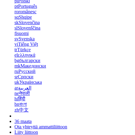
pl
Polski
pt
Português
ro
românesc
sq
Shqipe
sk
Slovenčina
sl
Slovenščina
fi
suomi
sv
Svenska
vi
Tiếng Việt
tr
Türkçe
el
ελληνικά
bg
български
mk
Македонски
ru
Русский
sr
Српски
uk
Українська
ar
العربية
ne
नेपाली
hi
हिंदी
bn
বাংলা
zh
中文
36 maata
Ota yhteyttä ammattiliittoon
Liity liittoon