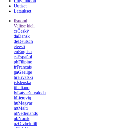
Liity liittoon
Uutiset
Lataukset
fi
suomi
Valitse kieli
cs
Český
da
Dansk
de
Deutsch
et
eesti
en
English
es
Español
ph
Filipino
fr
Français
ga
Gaeilge
hr
Hrvatski
is
Íslenska
it
Italiano
lv
Latviešu valoda
lt
Lietuvių
hu
Magyar
mt
Malti
nl
Nederlands
nb
Norsk
uz
Oʻzbek tili