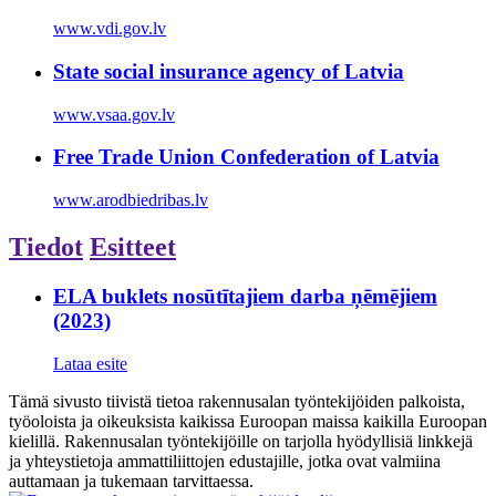
www.vdi.gov.lv
State social insurance agency of Latvia
www.vsaa.gov.lv
Free Trade Union Confederation of Latvia
www.arodbiedribas.lv
Tiedot
Esitteet
ELA buklets nosūtītajiem darba ņēmējiem
(2023)
Lataa esite
Tämä sivusto tiivistä tietoa rakennusalan työntekijöiden palkoista,
työoloista ja oikeuksista kaikissa Euroopan maissa kaikilla Euroopan
kielillä. Rakennusalan työntekijöille on tarjolla hyödyllisiä linkkejä
ja yhteystietoja ammattiliittojen edustajille, jotka ovat valmiina
auttamaan ja tukemaan tarvittaessa.