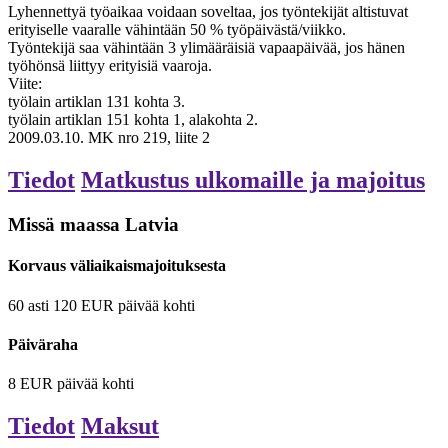
Lyhennettyä työaikaa voidaan soveltaa, jos työntekijät altistuvat
erityiselle vaaralle vähintään 50 % työpäivästä/viikko.
Työntekijä saa vähintään 3 ylimääräisiä vapaapäivää, jos hänen
työhönsä liittyy erityisiä vaaroja.
Viite:
työlain artiklan 131 kohta 3.
työlain artiklan 151 kohta 1, alakohta 2.
2009.03.10. MK nro 219, liite 2
Tiedot
Matkustus ulkomaille ja majoitus
Missä maassa Latvia
Korvaus väliaikaismajoituksesta
60
asti
120
EUR
päivää kohti
Päiväraha
8
EUR
päivää kohti
Tiedot
Maksut