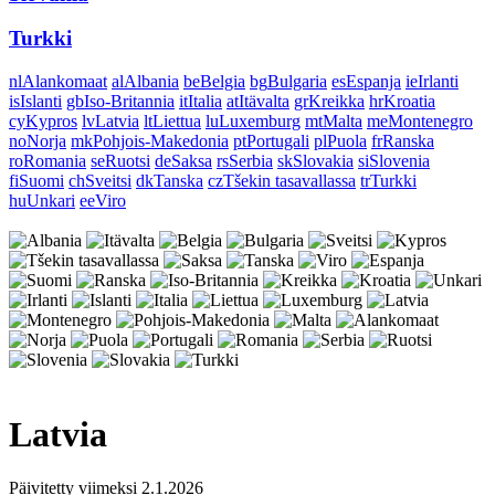
Turkki
nl
Alankomaat
al
Albania
be
Belgia
bg
Bulgaria
es
Espanja
ie
Irlanti
is
Islanti
gb
Iso-Britannia
it
Italia
at
Itävalta
gr
Kreikka
hr
Kroatia
cy
Kypros
lv
Latvia
lt
Liettua
lu
Luxemburg
mt
Malta
me
Montenegro
no
Norja
mk
Pohjois-Makedonia
pt
Portugali
pl
Puola
fr
Ranska
ro
Romania
se
Ruotsi
de
Saksa
rs
Serbia
sk
Slovakia
si
Slovenia
fi
Suomi
ch
Sveitsi
dk
Tanska
cz
Tšekin tasavallassa
tr
Turkki
hu
Unkari
ee
Viro
Latvia
Päivitetty viimeksi 2.1.2026