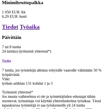
Minimibruttopalkka
1 050
EUR
/kk
6,29
EUR
/tunti
Tiedot
Työaika
Päivittäin
7
tai
8
tuntia
24
tunti(a)
(työtunnit yhteensä*)
Tiedot
7 tuntia, jos työntekijä altistuu erityisille vaaroille vähintään 50 %
työpäivästä.
Viite:
työlain artiklan 131 kohdat 1 ja 3
Työtunnit yhteensä*
Jos muuta vaihtoehtoa ei ole ja työntekijöiden edustajat tähän
suostuvat, työnantaja voi käyttää yhteenlaskettua työaikaa. Tässä
tapauksessa työntekijä ei saa työskennellä yli 24 tuntia