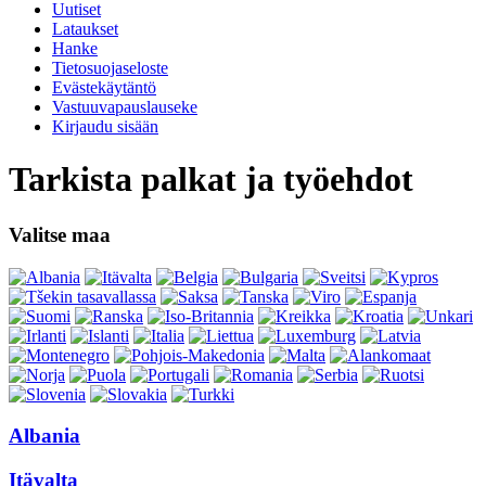
Uutiset
Lataukset
Hanke
Tietosuojaseloste
Evästekäytäntö
Vastuuvapauslauseke
Kirjaudu sisään
Tarkista palkat ja työehdot
Valitse maa
Albania
Itävalta