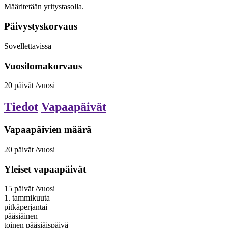
Määritetään yritystasolla.
Päivystyskorvaus
Sovellettavissa
Vuosilomakorvaus
20
päivät
/vuosi
Tiedot
Vapaapäivät
Vapaapäivien määrä
20
päivät
/vuosi
Yleiset vapaapäivät
15
päivät
/vuosi
1. tammikuuta
pitkäperjantai
pääsiäinen
toinen pääsiäispäivä