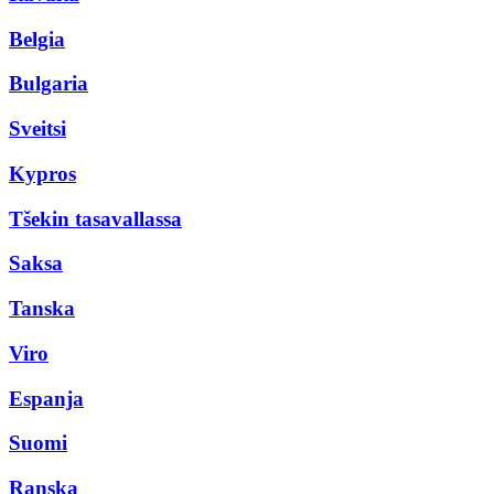
Belgia
Bulgaria
Sveitsi
Kypros
Tšekin tasavallassa
Saksa
Tanska
Viro
Espanja
Suomi
Ranska