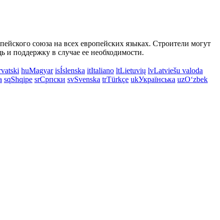
опейского союза на всех европейских языках. Строители могут
 и поддержку в случае ее необходимости.
vatski
hu
Magyar
is
Íslenska
it
Italiano
lt
Lietuvių
lv
Latviešu valoda
a
sq
Shqipe
sr
Српски
sv
Svenska
tr
Türkçe
uk
Українська
uz
Oʻzbek