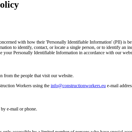
olicy
ncerned with how their 'Personally Identifiable Information' (PII) is b
ation to identify, contact, or locate a single person, or to identify an in
le your Personally Identifiable Information in accordance with our webs
n from the people that visit our website.
truction Workers using the
info@constructionworkers.eu
e-mail addres
 by e-mail or phone.
 only accessible by a limited number of persons who have special acces