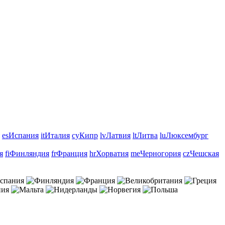
es
Испания
it
Италия
cy
Кипр
lv
Латвия
lt
Литва
lu
Люксембург
я
fi
Финляндия
fr
Франция
hr
Хорватия
me
Черногория
cz
Чешская