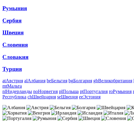
Румыния
Сербия
Швеция
Словения
Словакия
Турция
at
Австрия
al
Албания
be
Бельгия
bg
Болгария
gb
Великобритания
mt
Мальта
nl
Нидерланды
no
Норвегия
pl
Польша
pt
Португалия
ro
Румыния
Республика
ch
Швейцария
se
Швеция
ee
Эстония