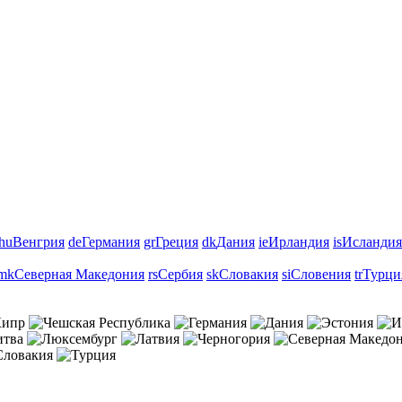
hu
Венгрия
de
Германия
gr
Греция
dk
Дания
ie
Ирландия
is
Исландия
mk
Северная Македония
rs
Сербия
sk
Словакия
si
Словения
tr
Турци