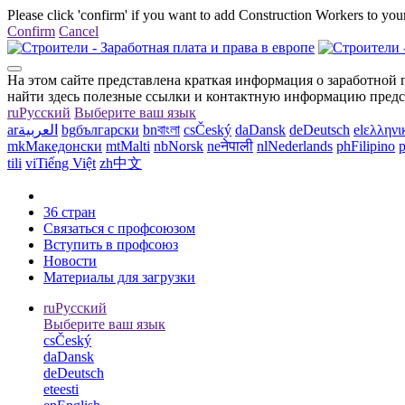
Please click 'confirm' if you want to add Construction Workers to your
Confirm
Cancel
На этом сайте представлена краткая информация о заработной п
найти здесь полезные ссылки и контактную информацию предст
ru
Русский
Выберите ваш язык
ar
العربية
bg
български
bn
বাংলা
cs
Český
da
Dansk
de
Deutsch
el
ελληνι
mk
Македонски
mt
Malti
nb
Norsk
ne
नेपाली
nl
Nederlands
ph
Filipino
p
tili
vi
Tiếng Việt
zh
中文
36 стран
Связаться с профсоюзом
Вступить в профсоюз
Новости
Материалы для загрузки
ru
Русский
Выберите ваш язык
cs
Český
da
Dansk
de
Deutsch
et
eesti