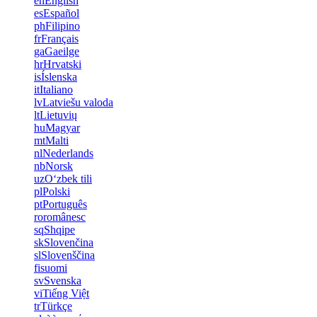
en
English
es
Español
ph
Filipino
fr
Français
ga
Gaeilge
hr
Hrvatski
is
Íslenska
it
Italiano
lv
Latviešu valoda
lt
Lietuvių
hu
Magyar
mt
Malti
nl
Nederlands
nb
Norsk
uz
Oʻzbek tili
pl
Polski
pt
Português
ro
românesc
sq
Shqipe
sk
Slovenčina
sl
Slovenščina
fi
suomi
sv
Svenska
vi
Tiếng Việt
tr
Türkçe