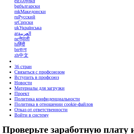
el
ελληνικά
bg
български
mk
Македонски
ru
Русский
sr
Српски
uk
Українська
ar
العربية
ne
नेपाली
hi
हिंदी
bn
বাংলা
zh
中文
36 стран
Связаться с профсоюзом
Вступить в профсоюз
Новости
Материалы для загрузки
Проект
Политика конфиденциальности
Политика в отношении cookie-файлов
Отказ от ответственности
Войти в систему
Проверьте заработную плату 