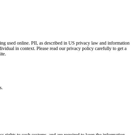
eing used online. PII, as described in US privacy law and information
dividual in context. Please read our privacy policy carefully to get a
ite.
s.
s rights to such systems, and are required to keep the information