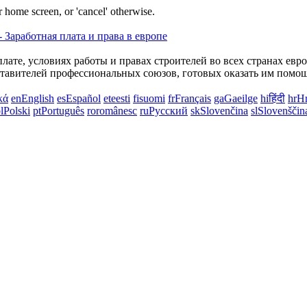
 home screen, or 'cancel' otherwise.
лате, условиях работы и правах строителей во всех странах евр
авителей профессиональных союзов, готовых оказать им помощь
κά
en
English
es
Español
et
eesti
fi
suomi
fr
Français
ga
Gaeilge
hi
हिंदी
hr
Hr
l
Polski
pt
Português
ro
românesc
ru
Русский
sk
Slovenčina
sl
Slovenščin