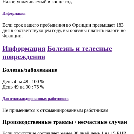
Налог, уплачиваемый в конце года
Информация
Если срок вашего пребывания во Франции превышает 183
дня в соответствующем году, вы обязаны платить налоги во
Франции.
Информация
Болезнь и телесные
повреждения
Болезнь/заболевание
День
4
на
48
:
100
%
День
49
на
90
:
75
%
Для откомандированных работников
Не применяется к откомандированным работникам
Производственные травмы / несчастные случаи
Если отсутствие составляет менее 30 дней
день
1
на
15
EUR