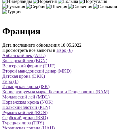
Франция
Дата последнего обновления 18.05.2022
Просмотреть все валюты в
Евро (€)
Албанский лек (ALL)
Болгарский лев (BGN)
Венгерский форинт (HUF)
Второй македонский денар (MKD)
Датская крона (DKK)
Евро (€)
Исландская крона (ISK)
Конвертируемая марка Боснии и Герцеговины (BAM)
Молдавский лей (MDL)
Норвежская крона (NOK)
Польский злотый (PLN)
Румынский лей (RON)
Сербский динар (RSD)
Турецкая лира (TRY)
Украинская гривна (UAH)