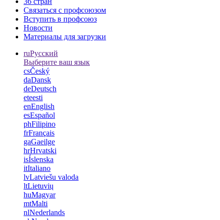
36 стран
Связаться с профсоюзом
Вступить в профсоюз
Новости
Материалы для загрузки
ru
Русский
Выберите ваш язык
cs
Český
da
Dansk
de
Deutsch
et
eesti
en
English
es
Español
ph
Filipino
fr
Français
ga
Gaeilge
hr
Hrvatski
is
Íslenska
it
Italiano
lv
Latviešu valoda
lt
Lietuvių
hu
Magyar
mt
Malti
nl
Nederlands