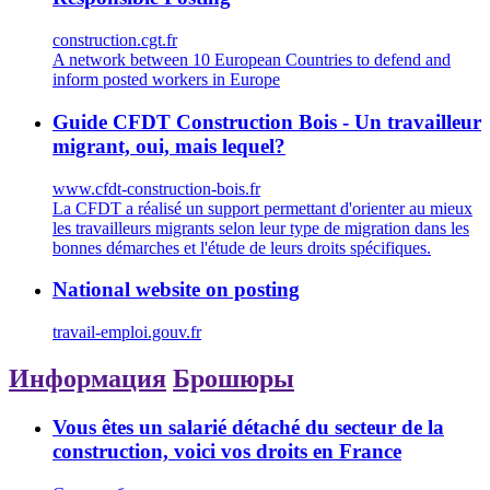
construction.cgt.fr
A network between 10 European Countries to defend and
inform posted workers in Europe
Guide CFDT Construction Bois - Un travailleur
migrant, oui, mais lequel?
www.cfdt-construction-bois.fr
La CFDT a réalisé un support permettant d'orienter au mieux
les travailleurs migrants selon leur type de migration dans les
bonnes démarches et l'étude de leurs droits spécifiques.
National website on posting
travail-emploi.gouv.fr
Информация
Брошюры
Vous êtes un salarié détaché du secteur de la
construction, voici vos droits en France