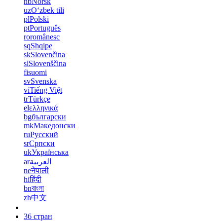
nb
Norsk
uz
Oʻzbek tili
pl
Polski
pt
Português
ro
românesc
sq
Shqipe
sk
Slovenčina
sl
Slovenščina
fi
suomi
sv
Svenska
vi
Tiếng Việt
tr
Türkçe
el
ελληνικά
bg
български
mk
Македонски
ru
Русский
sr
Српски
uk
Українська
ar
العربية
ne
नेपाली
hi
हिंदी
bn
বাংলা
zh
中文
36 стран