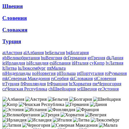
Швеция
Словения
Словакия
Турция
at
Австрия
al
Албания
be
Бельгия
bg
Болгария
gb
Великобритания
hu
Венгрия
de
Германия
gr
Греция
dk
Дания
ie
Ирландия
is
Исландия
es
Испания
it
Италия
cy
Кипр
lv
Латвия
lt
Литва
lu
Люксембург
mt
Мальта
nl
Нидерланды
no
Норвегия
pl
Польша
pt
Португалия
ro
Румыния
mk
Северная Македония
rs
Сербия
sk
Словакия
si
Словения
tr
Турция
fi
Финляндия
fr
Франция
hr
Хорватия
me
Черногория
cz
Чешская Республика
ch
Швейцария
se
Швеция
ee
Эстония