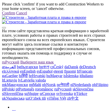
Please click 'confirm' if you want to add Construction Workers to
your home screen, or 'cancel' otherwise.
Confirm
Cancel
На этом сайте представлена краткая информация о заработной
плате, условиях работы и правах строителей во всех странах
европейского союза на всех европейских языках. Строители
могут найти здесь полезные ссылки и контактную
информацию представителей профессиональных союзов,
готовых оказать им помощь и поддержку в случае ее
необходимости.
ru
Русский
Выберите ваш язык
ar
العربية
bg
български
bn
বাংলা
cs
Český
da
Dansk
de
Deutsch
el
ελληνικά
en
English
es
Español
et
eesti
fi
suomi
fr
Français
ga
Gaeilge
hi
हिंदी
hr
Hrvatski
hu
Magyar
is
Íslenska
it
Italiano
lt
Lietuvių
lv
Latviešu valoda
mk
Македонски
mt
Malti
nb
Norsk
ne
नेपाली
nl
Nederlands
ph
Filipino
pl
Polski
pt
Português
ro
românesc
ru
Русский
sk
Slovenčina
sl
Slovenščina
sq
Shqipe
sr
Српски
sv
Svenska
tr
Türkçe
uk
Українська
uz
Oʻzbek tili
vi
Tiếng Việt
zh
中文