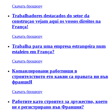
Скачать брошюру
Trabalhadores destacados do setor da
construçao vejam aqui os vossos direitos na
França!
Скачать брошюру
Trabalha para uma empresa estrangeira num
estaleiro em França?
Скачать брошюру
Komaндировани работници в
строителството ето какви са правата ви във
франциЯ
Скачать брошюру
Работите като строител за дружество, което
не е регистрирано във Франция?