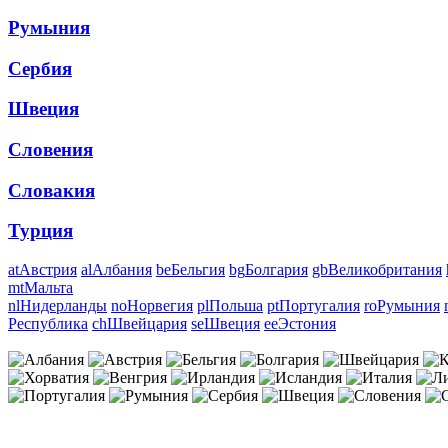
Румыния
Сербия
Швеция
Словения
Словакия
Турция
at
Австрия
al
Албания
be
Бельгия
bg
Болгария
gb
Великобритания
mt
Мальта
nl
Нидерланды
no
Норвегия
pl
Польша
pt
Португалия
ro
Румыния
Республика
ch
Швейцария
se
Швеция
ee
Эстония