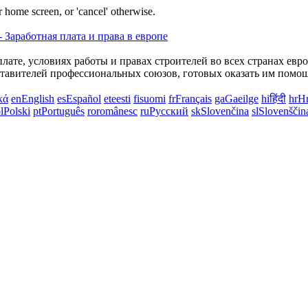
 home screen, or 'cancel' otherwise.
лате, условиях работы и правах строителей во всех странах евр
авителей профессиональных союзов, готовых оказать им помощь
κά
en
English
es
Español
et
eesti
fi
suomi
fr
Français
ga
Gaeilge
hi
हिंदी
hr
Hr
l
Polski
pt
Português
ro
românesc
ru
Русский
sk
Slovenčina
sl
Slovenščin