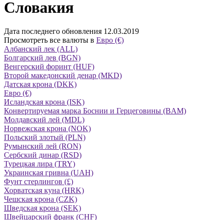
Словакия
Дата последнего обновления 12.03.2019
Просмотреть все валюты в
Евро (€)
Албанский лек (ALL)
Болгарский лев (BGN)
Венгерский форинт (HUF)
Второй македонский денар (MKD)
Датская крона (DKK)
Евро (€)
Исландская крона (ISK)
Конвертируемая марка Боснии и Герцеговины (BAM)
Молдавский лей (MDL)
Норвежская крона (NOK)
Польский злотый (PLN)
Румынский лей (RON)
Сербский динар (RSD)
Турецкая лира (TRY)
Украинская гривна (UAH)
Фунт стерлингов (£)
Хорватская куна (HRK)
Чешская крона (CZK)
Шведская крона (SEK)
Швейцарский франк (CHF)