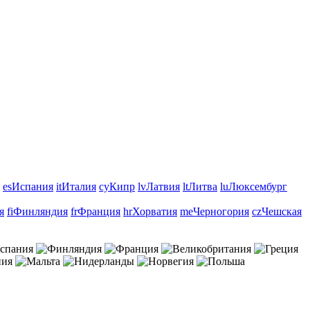
es
Испания
it
Италия
cy
Кипр
lv
Латвия
lt
Литва
lu
Люксембург
я
fi
Финляндия
fr
Франция
hr
Хорватия
me
Черногория
cz
Чешская