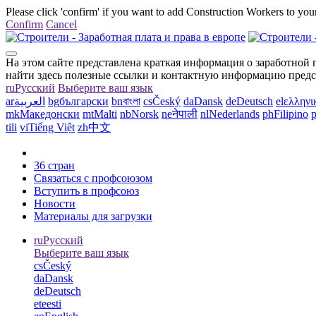
Please click 'confirm' if you want to add Construction Workers to your
Confirm
Cancel
На этом сайте представлена краткая информация о заработной п
найти здесь полезные ссылки и контактную информацию предст
ru
Русский
Выберите ваш язык
ar
العربية
bg
български
bn
বাংলা
cs
Český
da
Dansk
de
Deutsch
el
ελληνι
mk
Македонски
mt
Malti
nb
Norsk
ne
नेपाली
nl
Nederlands
ph
Filipino
p
tili
vi
Tiếng Việt
zh
中文
36 стран
Связаться с профсоюзом
Вступить в профсоюз
Новости
Материалы для загрузки
ru
Русский
Выберите ваш язык
cs
Český
da
Dansk
de
Deutsch
et
eesti