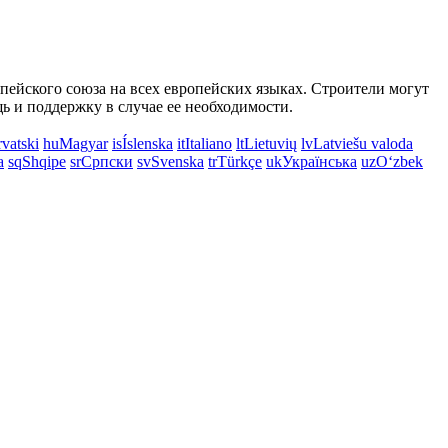
опейского союза на всех европейских языках. Строители могут
 и поддержку в случае ее необходимости.
vatski
hu
Magyar
is
Íslenska
it
Italiano
lt
Lietuvių
lv
Latviešu valoda
a
sq
Shqipe
sr
Српски
sv
Svenska
tr
Türkçe
uk
Українська
uz
Oʻzbek