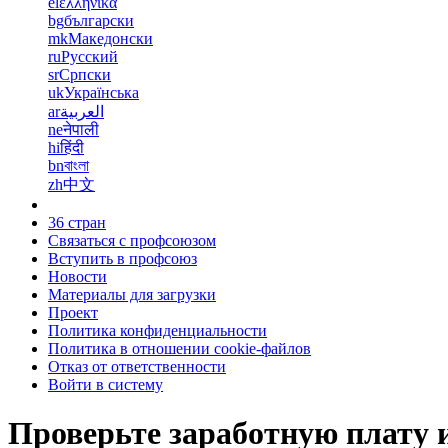
el
ελληνικά
bg
български
mk
Македонски
ru
Русский
sr
Српски
uk
Українська
ar
العربية
ne
नेपाली
hi
हिंदी
bn
বাংলা
zh
中文
36 стран
Связаться с профсоюзом
Вступить в профсоюз
Новости
Материалы для загрузки
Проект
Политика конфиденциальности
Политика в отношении cookie-файлов
Отказ от ответственности
Войти в систему
Проверьте заработную плату 