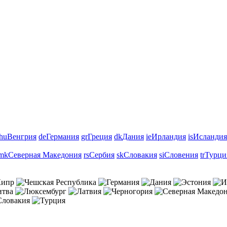
hu
Венгрия
de
Германия
gr
Греция
dk
Дания
ie
Ирландия
is
Исландия
mk
Северная Македония
rs
Сербия
sk
Словакия
si
Словения
tr
Турци