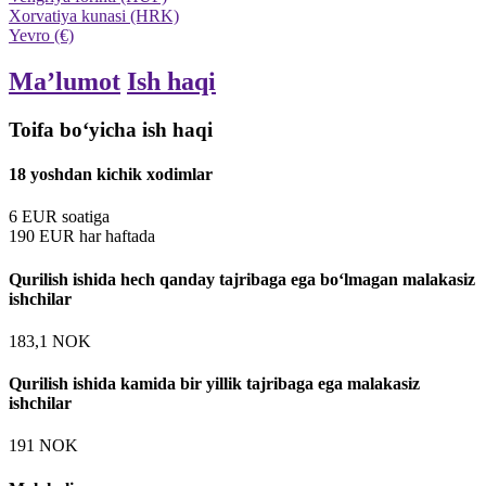
Xorvatiya kunasi (HRK)
Yevro (€)
Maʼlumot
Ish haqi
Toifa boʻyicha ish haqi
18 yoshdan kichik xodimlar
6
EUR
soatiga
190
EUR
har haftada
Qurilish ishida hech qanday tajribaga ega bo‘lmagan malakasiz
ishchilar
183,1
NOK
Qurilish ishida kamida bir yillik tajribaga ega malakasiz
ishchilar
191
NOK