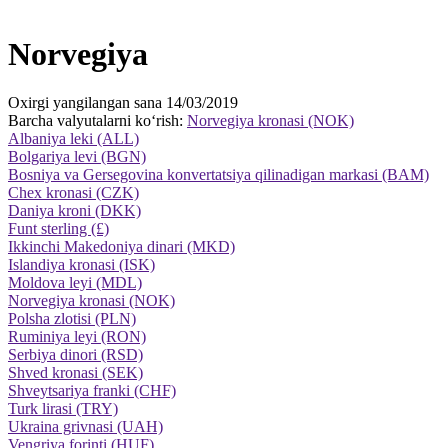
Norvegiya
Oxirgi yangilangan sana 14/03/2019
Barcha valyutalarni ko‘rish:
Norvegiya kronasi (NOK)
Albaniya leki (ALL)
Bolgariya levi (BGN)
Bosniya va Gersegovina konvertatsiya qilinadigan markasi (BAM)
Chex kronasi (CZK)
Daniya kroni (DKK)
Funt sterling (£)
Ikkinchi Makedoniya dinari (MKD)
Islandiya kronasi (ISK)
Moldova leyi (MDL)
Norvegiya kronasi (NOK)
Polsha zlotisi (PLN)
Ruminiya leyi (RON)
Serbiya dinori (RSD)
Shved kronasi (SEK)
Shveytsariya franki (CHF)
Turk lirasi (TRY)
Ukraina grivnasi (UAH)
Vengriya forinti (HUF)