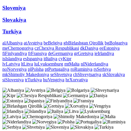
Sloveniya
Slovakiya
Turkiya
al
Albaniya
at
Avstriya
be
Belgiya
gb
Birlashgan Qirollik
bg
Bolgariya
me
Chernogoriya
cz
Chexiya Respublikasi
dk
Daniya
ee
Estoniya
fi
Finlyandiya
fr
Fransiya
de
Germaniya
gr
Gretsiya
ie
Irlandiya
is
Islandiya
es
Ispaniya
it
Italiya
cy
Kipr
lv
Latviya
lt
Litva
lu
Lyuksemburg
mt
Malta
nl
Niderlandiya
no
Norvegiya
pl
Polsha
pt
Portugaliya
ro
Ruminiya
rs
Serbiya
mk
Shimoliy Makedoniya
se
Shvetsiya
ch
Shveytsariya
sk
Slovakiya
si
Sloveniya
tr
Turkiya
hu
Vengriya
hr
Xorvatiya