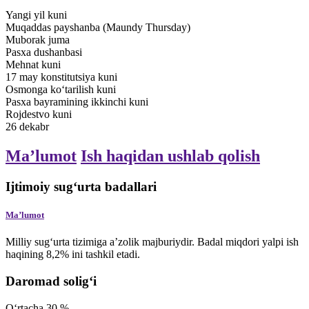
Yangi yil kuni
Muqaddas payshanba (Maundy Thursday)
Muborak juma
Pasxa dushanbasi
Mehnat kuni
17
may
konstitutsiya kuni
Osmonga koʻtarilish kuni
Pasxa bayramining ikkinchi kuni
Rojdestvo kuni
26
dekabr
Maʼlumot
Ish haqidan ushlab qolish
Ijtimoiy sugʻurta badallari
Maʼlumot
Milliy sug‘urta tizimiga a’zolik majburiydir. Badal miqdori yalpi ish
haqining 8,2% ini tashkil etadi.
Daromad solig‘i
O‘rtacha
30
%