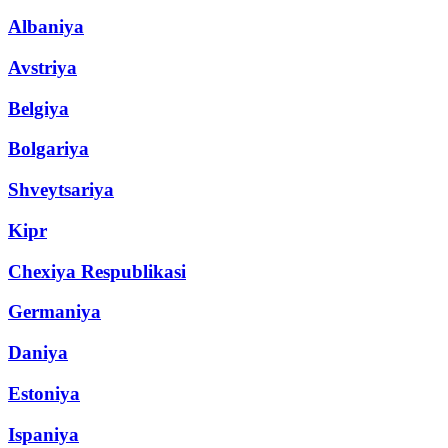
Albaniya
Avstriya
Belgiya
Bolgariya
Shveytsariya
Kipr
Chexiya Respublikasi
Germaniya
Daniya
Estoniya
Ispaniya