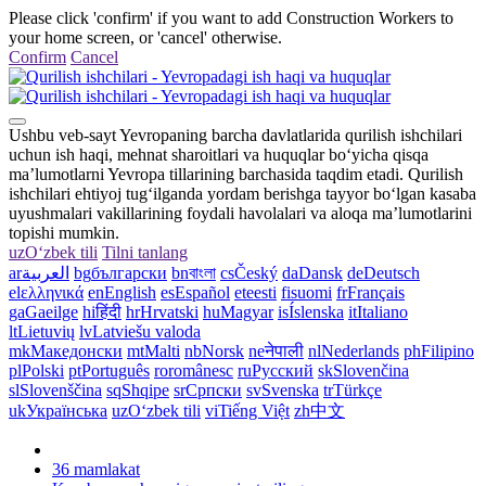
Please click 'confirm' if you want to add Construction Workers to
your home screen, or 'cancel' otherwise.
Confirm
Cancel
Ushbu veb-sayt Yevropaning barcha davlatlarida qurilish ishchilari
uchun ish haqi, mehnat sharoitlari va huquqlar bo‘yicha qisqa
ma’lumotlarni Yevropa tillarining barchasida taqdim etadi. Qurilish
ishchilari ehtiyoj tug‘ilganda yordam berishga tayyor bo‘lgan kasaba
uyushmalari vakillarining foydali havolalari va aloqa ma’lumotlarini
topishi mumkin.
uz
Oʻzbek tili
Tilni tanlang
ar
العربية
bg
български
bn
বাংলা
cs
Český
da
Dansk
de
Deutsch
el
ελληνικά
en
English
es
Español
et
eesti
fi
suomi
fr
Français
ga
Gaeilge
hi
हिंदी
hr
Hrvatski
hu
Magyar
is
Íslenska
it
Italiano
lt
Lietuvių
lv
Latviešu valoda
mk
Македонски
mt
Malti
nb
Norsk
ne
नेपाली
nl
Nederlands
ph
Filipino
pl
Polski
pt
Português
ro
românesc
ru
Русский
sk
Slovenčina
sl
Slovenščina
sq
Shqipe
sr
Српски
sv
Svenska
tr
Türkçe
uk
Українська
uz
Oʻzbek tili
vi
Tiếng Việt
zh
中文
36 mamlakat