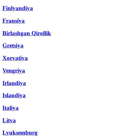
Finlyandiya
Fransiya
Birlashgan Qirollik
Gretsiya
Xorvatiya
Vengriya
Irlandiya
Islandiya
Italiya
Litva
Lyuksemburg