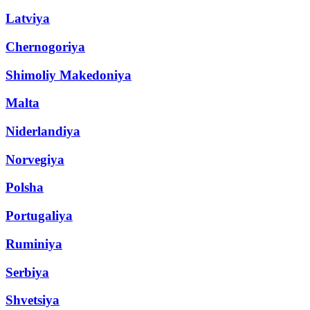
Latviya
Chernogoriya
Shimoliy Makedoniya
Malta
Niderlandiya
Norvegiya
Polsha
Portugaliya
Ruminiya
Serbiya
Shvetsiya