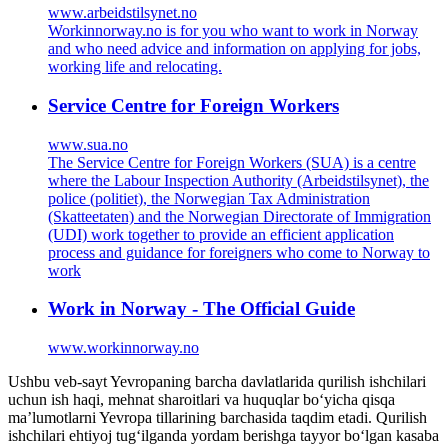
www.arbeidstilsynet.no
Workinnorway.no is for you who want to work in Norway
and who need advice and information on applying for jobs,
working life and relocating.
Service Centre for Foreign Workers
www.sua.no
The Service Centre for Foreign Workers (SUA) is a centre
where the Labour Inspection Authority (Arbeidstilsynet), the
police (politiet), the Norwegian Tax Administration
(Skatteetaten) and the Norwegian Directorate of Immigration
(UDI) work together to provide an efficient application
process and guidance for foreigners who come to Norway to
work
Work in Norway - The Official Guide
www.workinnorway.no
Ushbu veb-sayt Yevropaning barcha davlatlarida qurilish ishchilari
uchun ish haqi, mehnat sharoitlari va huquqlar bo‘yicha qisqa
ma’lumotlarni Yevropa tillarining barchasida taqdim etadi. Qurilish
ishchilari ehtiyoj tug‘ilganda yordam berishga tayyor bo‘lgan kasaba