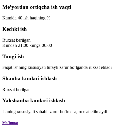
Meʼyordan ortiqcha ish vaqti
Kamida
40
ish haqining %
Kechki ish
Ruxsat berilgan
Kimdan
21:00
kimga
06:00
Tungi ish
Faqat ishning xususiyati tufayli zarur bo‘lganda ruxsat etiladi
Shanba kunlari ishlash
Ruxsat berilgan
Yakshanba kunlari ishlash
Ishning xususiyati sababli zarur bo‘lmasa, ruxsat etilmaydi
Maʼlumot