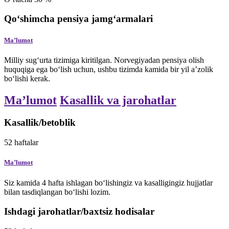
Qo‘shimcha pensiya jamg‘armalari
Maʼlumot
Milliy sug‘urta tizimiga kiritilgan. Norvegiyadan pensiya olish
huquqiga ega bo‘lish uchun, ushbu tizimda kamida bir yil a’zolik
bo‘lishi kerak.
Maʼlumot
Kasallik va jarohatlar
Kasallik/betoblik
52
haftalar
Maʼlumot
Siz kamida 4 hafta ishlagan bo‘lishingiz va kasalligingiz hujjatlar
bilan tasdiqlangan bo‘lishi lozim.
Ishdagi jarohatlar/baxtsiz hodisalar