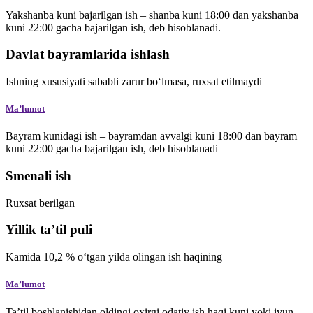
Yakshanba kuni bajarilgan ish – shanba kuni 18:00 dan yakshanba
kuni 22:00 gacha bajarilgan ish, deb hisoblanadi.
Davlat bayramlarida ishlash
Ishning xususiyati sababli zarur bo‘lmasa, ruxsat etilmaydi
Maʼlumot
Bayram kunidagi ish – bayramdan avvalgi kuni 18:00 dan bayram
kuni 22:00 gacha bajarilgan ish, deb hisoblanadi
Smenali ish
Ruxsat berilgan
Yillik ta’til puli
Kamida
10,2
%
o‘tgan yilda olingan ish haqining
Maʼlumot
Ta’til boshlanishidan oldingi oxirgi odatiy ish haqi kuni yoki iyun