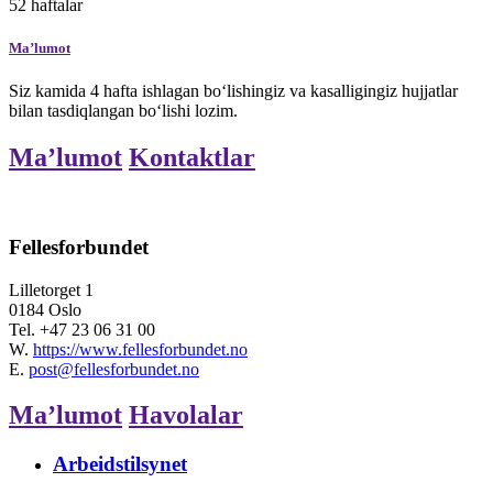
52
haftalar
Maʼlumot
Siz kamida 4 hafta ishlagan bo‘lishingiz va kasalligingiz hujjatlar
bilan tasdiqlangan bo‘lishi lozim.
Maʼlumot
Kontaktlar
Fellesforbundet
Lilletorget 1
0184 Oslo
Tel.
+47 23 06 31 00
W.
https://www.fellesforbundet.no
E.
post@fellesforbundet.no
Maʼlumot
Havolalar
Arbeidstilsynet