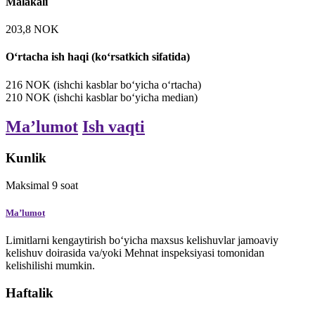
Malakali
203,8
NOK
O‘rtacha ish haqi (ko‘rsatkich sifatida)
216
NOK
(ishchi kasblar bo‘yicha o‘rtacha)
210
NOK
(ishchi kasblar bo‘yicha median)
Maʼlumot
Ish vaqti
Kunlik
Maksimal
9
soat
Maʼlumot
Limitlarni kengaytirish bo‘yicha maxsus kelishuvlar jamoaviy
kelishuv doirasida va/yoki Mehnat inspeksiyasi tomonidan
kelishilishi mumkin.
Haftalik