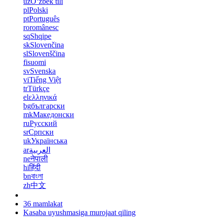
uz
Oʻzbek tili
pl
Polski
pt
Português
ro
românesc
sq
Shqipe
sk
Slovenčina
sl
Slovenščina
fi
suomi
sv
Svenska
vi
Tiếng Việt
tr
Türkçe
el
ελληνικά
bg
български
mk
Македонски
ru
Русский
sr
Српски
uk
Українська
ar
العربية
ne
नेपाली
hi
हिंदी
bn
বাংলা
zh
中文
36 mamlakat
Kasaba uyushmasiga murojaat qiling