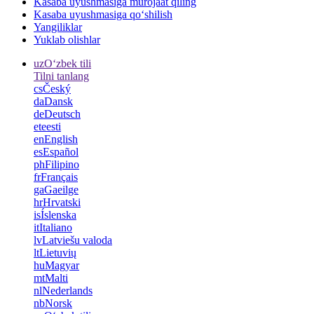
Kasaba uyushmasiga murojaat qiling
Kasaba uyushmasiga qo‘shilish
Yangiliklar
Yuklab olishlar
uz
Oʻzbek tili
Tilni tanlang
cs
Český
da
Dansk
de
Deutsch
et
eesti
en
English
es
Español
ph
Filipino
fr
Français
ga
Gaeilge
hr
Hrvatski
is
Íslenska
it
Italiano
lv
Latviešu valoda
lt
Lietuvių
hu
Magyar
mt
Malti
nl
Nederlands
nb
Norsk