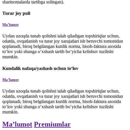
shartnomalarda tartibga solingan).
Turar joy puli
Maʼlumot
Uydan uzoqda tunab qolishni talab qiladigan topshiriqlar uchun,
odatda, ovqatlanish va turar joy xarajatlari ish beruvchi tomonidan
qoplanadi, biroq belgilangan kunlik norma, hisob-faktura asosida
to‘lov yoki shunga o‘xshash tartib bo‘yicha kelishuv tuzilishi
mumkin.
Kundalik nafaqa/yashash uchun toʻlov
Maʼlumot
Uydan uzoqda tunab qolishni talab qiladigan topshiriqlar uchun,
odatda, ovqatlanish va turar joy xarajatlari ish beruvchi tomonidan
qoplanadi, biroq belgilangan kunlik norma, hisob-faktura asosida
to‘lov yoki shunga o‘xshash tartib bo‘yicha kelishuv tuzilishi
mumkin.
Maʼlumot
Premiumlar