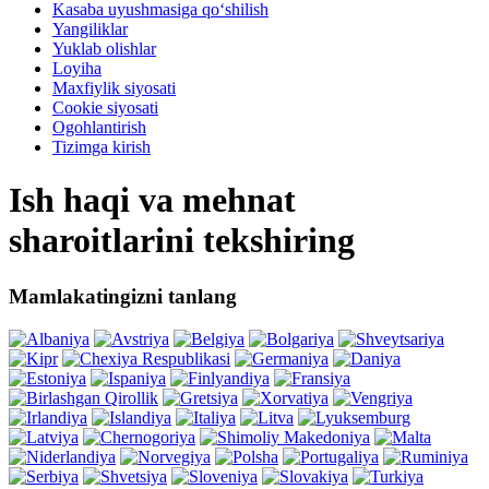
Kasaba uyushmasiga qo‘shilish
Yangiliklar
Yuklab olishlar
Loyiha
Maxfiylik siyosati
Cookie siyosati
Ogohlantirish
Tizimga kirish
Ish haqi va mehnat
sharoitlarini tekshiring
Mamlakatingizni tanlang