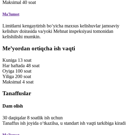
Maksimal
40
soat
Maʼlumot
Limitlarni kengaytirish bo‘yicha maxsus kelishuvlar jamoaviy
kelishuv doirasida va/yoki Mehnat inspeksiyasi tomonidan
kelishilishi mumkin.
Meʼyordan ortiqcha ish vaqti
Kuniga
13
soat
Har haftada
48
soat
Oyiga
100
soat
Yiliga
200
soat
Maksimal
4
soat
Tanaffuslar
Dam olish
30
daqiqalar
8 soatlik ish uchun
Tanaffus ish joyida o‘tkazilsa, u standart ish vaqti tarkibiga kiradi
Maʼlumot