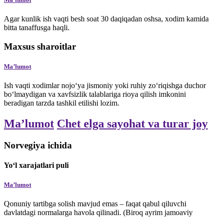
Agar kunlik ish vaqti besh soat 30 daqiqadan oshsa, xodim kamida
bitta tanaffusga haqli.
Maxsus sharoitlar
Maʼlumot
Ish vaqti xodimlar nojo‘ya jismoniy yoki ruhiy zo‘riqishga duchor
bo‘lmaydigan va xavfsizlik talablariga rioya qilish imkonini
beradigan tarzda tashkil etilishi lozim.
Maʼlumot
Chet elga sayohat va turar joy
Norvegiya ichida
Yo‘l xarajatlari puli
Maʼlumot
Qonuniy tartibga solish mavjud emas – faqat qabul qiluvchi
davlatdagi normalarga havola qilinadi. (Biroq ayrim jamoaviy