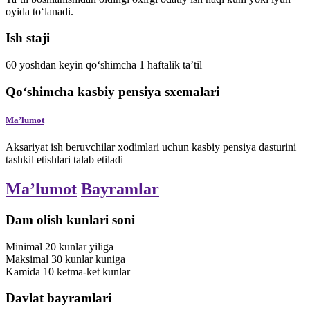
oyida to‘lanadi.
Ish staji
60 yoshdan keyin
qo‘shimcha 1 haftalik ta’til
Qo‘shimcha kasbiy pensiya sxemalari
Maʼlumot
Aksariyat ish beruvchilar xodimlari uchun kasbiy pensiya dasturini
tashkil etishlari talab etiladi
Maʼlumot
Bayramlar
Dam olish kunlari soni
Minimal
20
kunlar
yiliga
Maksimal
30
kunlar
kuniga
Kamida
10
ketma-ket kunlar
Davlat bayramlari