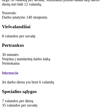
dienų turi būti 12 valandų.
Nuoroda:
Darbo įstatymo 140 straipsnis.
Viršvalandžiai
8
valandos
per savaitę
Pertraukos
30
minutės
Neįeina į standartinį darbo laiką
Nemokama
Informacija
Jei darbo diena yra bent 6 valandų
Specialios sąlygos
7
valandos
per dieną
35
valandos
per savaitę