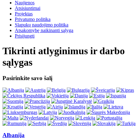
Naujienos
Atsisiuntimai
Projektas
Privatumo politika
Slapukų naudojimo politika
Atsakomybę naikinanti sąlyga
Prisijungti
Tikrinti atlyginimus ir darbo
sąlygas
Pasirinkite savo šalį
Albanija