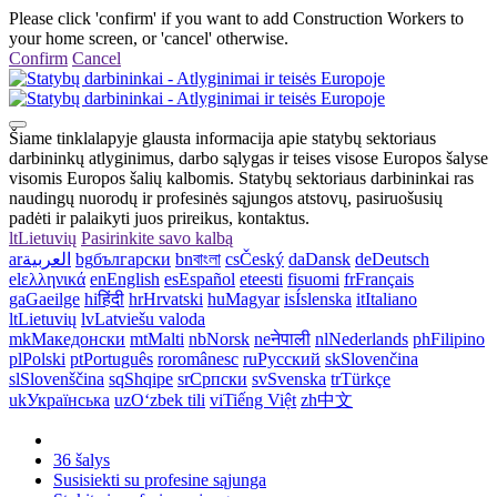
Please click 'confirm' if you want to add Construction Workers to
your home screen, or 'cancel' otherwise.
Confirm
Cancel
Šiame tinklalapyje glausta informacija apie statybų sektoriaus
darbininkų atlyginimus, darbo sąlygas ir teises visose Europos šalyse
visomis Europos šalių kalbomis. Statybų sektoriaus darbininkai ras
naudingų nuorodų ir profesinės sąjungos atstovų, pasiruošusių
padėti ir palaikyti juos prireikus, kontaktus.
lt
Lietuvių
Pasirinkite savo kalbą
ar
العربية
bg
български
bn
বাংলা
cs
Český
da
Dansk
de
Deutsch
el
ελληνικά
en
English
es
Español
et
eesti
fi
suomi
fr
Français
ga
Gaeilge
hi
हिंदी
hr
Hrvatski
hu
Magyar
is
Íslenska
it
Italiano
lt
Lietuvių
lv
Latviešu valoda
mk
Македонски
mt
Malti
nb
Norsk
ne
नेपाली
nl
Nederlands
ph
Filipino
pl
Polski
pt
Português
ro
românesc
ru
Русский
sk
Slovenčina
sl
Slovenščina
sq
Shqipe
sr
Српски
sv
Svenska
tr
Türkçe
uk
Українська
uz
Oʻzbek tili
vi
Tiếng Việt
zh
中文
36 šalys
Susisiekti su profesine sąjunga