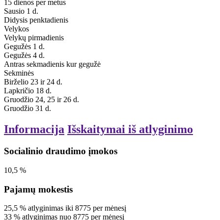
15
dienos
per metus
Sausio 1 d.
Didysis penktadienis
Velykos
Velykų pirmadienis
Gegužės 1 d.
Gegužės 4 d.
Antras
sekmadienis
kur
gegužė
Sekminės
Birželio 23 ir 24 d.
Lapkričio 18 d.
Gruodžio 24, 25 ir 26 d.
Gruodžio 31 d.
Informacija
Išskaitymai iš atlyginimo
Socialinio draudimo įmokos
10,5
%
Pajamų mokestis
25,5
%
atlyginimas
iki
8775
per mėnesį
33
%
atlyginimas
nuo
8775
per mėnesį