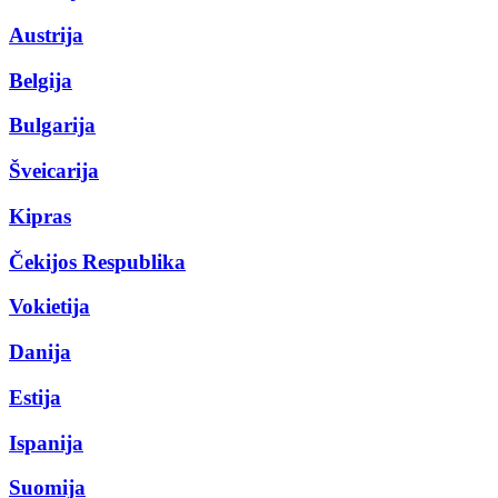
Austrija
Belgija
Bulgarija
Šveicarija
Kipras
Čekijos Respublika
Vokietija
Danija
Estija
Ispanija
Suomija