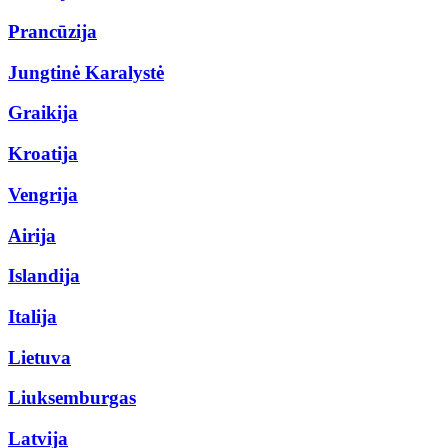
Prancūzija
Jungtinė Karalystė
Graikija
Kroatija
Vengrija
Airija
Islandija
Italija
Lietuva
Liuksemburgas
Latvija