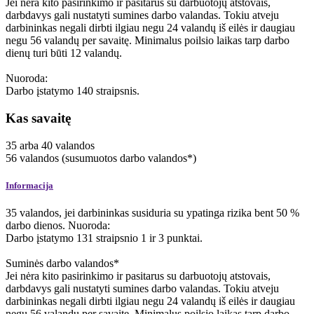
Jei nėra kito pasirinkimo ir pasitarus su darbuotojų atstovais,
darbdavys gali nustatyti sumines darbo valandas. Tokiu atveju
darbininkas negali dirbti ilgiau negu 24 valandų iš eilės ir daugiau
negu 56 valandų per savaitę. Minimalus poilsio laikas tarp darbo
dienų turi būti 12 valandų.
Nuoroda:
Darbo įstatymo 140 straipsnis.
Kas savaitę
35
arba
40
valandos
56
valandos
(susumuotos darbo valandos*)
Informacija
35 valandos, jei darbininkas susiduria su ypatinga rizika bent 50 %
darbo dienos. Nuoroda:
Darbo įstatymo 131 straipsnio 1 ir 3 punktai.
Suminės darbo valandos*
Jei nėra kito pasirinkimo ir pasitarus su darbuotojų atstovais,
darbdavys gali nustatyti sumines darbo valandas. Tokiu atveju
darbininkas negali dirbti ilgiau negu 24 valandų iš eilės ir daugiau
negu 56 valandų per savaitę. Minimalus poilsio laikas tarp darbo