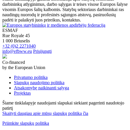
darbininkų atlyginimus, darbo sąlygas ir teises visose Europos šalyse
visomis Europos šalių kalbomis. Statybų sektoriaus darbininkai ras
naudingų nuorodų ir profesinės sąjungos atstovų, pasiruošusių
padėti ir palaikyti juos prireikus, kontaktus.
ESMAF
Rue Royale 45
1 000 Briuselis
+32 (0)2 2271040
info@efbww.eu
Prisijungti
Co-financed
by the European Union
Privatumo politika
Slapukų naudojimo politika
Atsakomybę naikinanti sąlyga
Projektas
Šiame tinklalapyje naudojami slapukai siekiant pagerinti naudotojo
patirtį
Skaityti daugiau apie mūsų slapukų politiką čia
Priimkite slapukų politiką