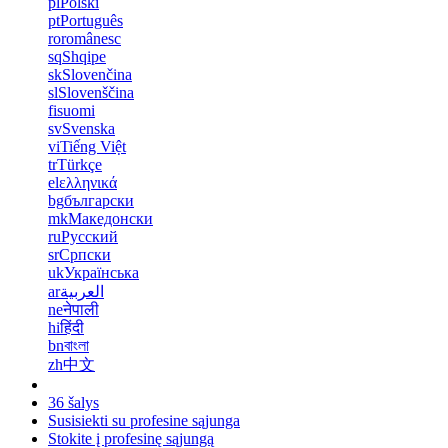
pl
Polski
pt
Português
ro
românesc
sq
Shqipe
sk
Slovenčina
sl
Slovenščina
fi
suomi
sv
Svenska
vi
Tiếng Việt
tr
Türkçe
el
ελληνικά
bg
български
mk
Македонски
ru
Русский
sr
Српски
uk
Українська
ar
العربية
ne
नेपाली
hi
हिंदी
bn
বাংলা
zh
中文
36 šalys
Susisiekti su profesine sąjunga
Stokite į profesinę sąjungą