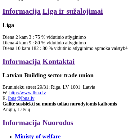
Informacija
Liga ir sužalojimai
Liga
Diena
2
kam
3
:
75
%
vidutinio atlyginimo
Diena
4
kam
9
:
80
%
vidutinio atlyginimo
Diena
10
kam
182
:
80
%
vidutinio atlyginimo
apmoka valstybė
Informacija
Kontaktai
Latvian Building sector trade union
Bruninieku street 29/31; Riga, LV 1001, Latvia
W.
http://www.lbna.lv
E.
lbna@lbna.lv
Galite susisiekti su mumis toliau nurodytomis kalbomis
Anglų, Latvių
Informacija
Nuorodos
Ministy of welfare