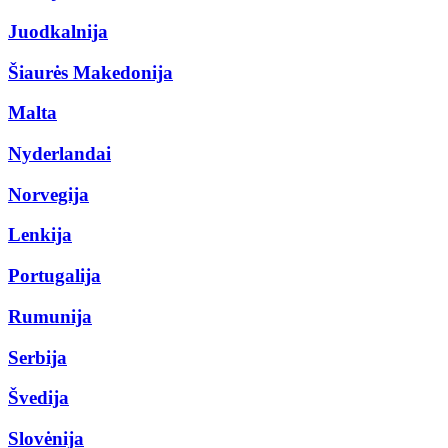
Juodkalnija
Šiaurės Makedonija
Malta
Nyderlandai
Norvegija
Lenkija
Portugalija
Rumunija
Serbija
Švedija
Slovėnija