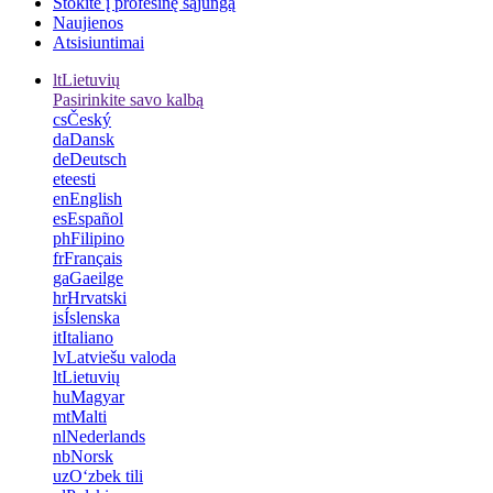
Stokite į profesinę sąjungą
Naujienos
Atsisiuntimai
lt
Lietuvių
Pasirinkite savo kalbą
cs
Český
da
Dansk
de
Deutsch
et
eesti
en
English
es
Español
ph
Filipino
fr
Français
ga
Gaeilge
hr
Hrvatski
is
Íslenska
it
Italiano
lv
Latviešu valoda
lt
Lietuvių
hu
Magyar
mt
Malti
nl
Nederlands
nb
Norsk
uz
Oʻzbek tili