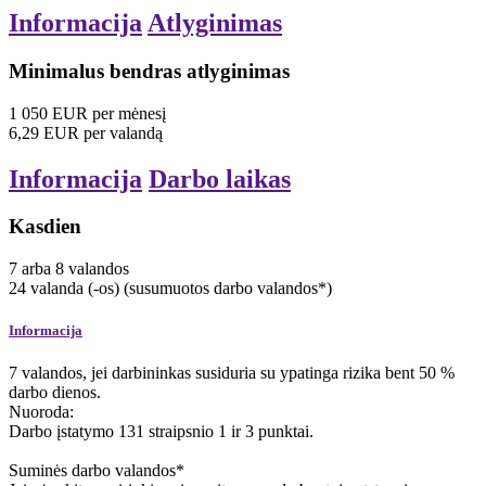
Informacija
Atlyginimas
Minimalus bendras atlyginimas
1 050
EUR
per mėnesį
6,29
EUR
per valandą
Informacija
Darbo laikas
Kasdien
7
arba
8
valandos
24
valanda (-os)
(susumuotos darbo valandos*)
Informacija
7 valandos, jei darbininkas susiduria su ypatinga rizika bent 50 %
darbo dienos.
Nuoroda:
Darbo įstatymo 131 straipsnio 1 ir 3 punktai.
Suminės darbo valandos*