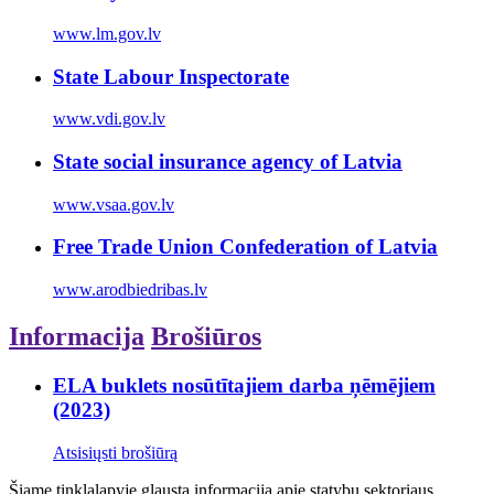
www.lm.gov.lv
State Labour Inspectorate
www.vdi.gov.lv
State social insurance agency of Latvia
www.vsaa.gov.lv
Free Trade Union Confederation of Latvia
www.arodbiedribas.lv
Informacija
Brošiūros
ELA buklets nosūtītajiem darba ņēmējiem
(2023)
Atsisiųsti brošiūrą
Šiame tinklalapyje glausta informacija apie statybų sektoriaus