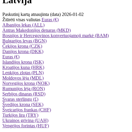
Paskutinį kartą atnaujinta (data) 2026-01-02
Žiūrėti visas valiutas
Euras (€)
Albanijos lekas (ALL)
Antras Makedonijos denaras (MKD)
Bosnijos ir Hercegovinos konvertuojamoji markė (BAM)
Bulgarijos levas (BGN)
Čekijos krona (CZK)
Danijos krona (DKK)
Euras (€)
Islandijos krona (ISK)
Kroatijos kuna (HRK)
Lenkijos zlotas (PLN)
Moldovos lėja (MDL)
Norvegijos krona (NOK)
Rumunijos lėja (RON)
Serbijos dinaras (RSD)
Svaras sterlingų (£)
Švedijos krona (SEK)
Šveicarijos frankas (CHF)
Turkijos lira (TRY)
Ukrainos grivina (UAH)
Vengrijos forintas (HUF)