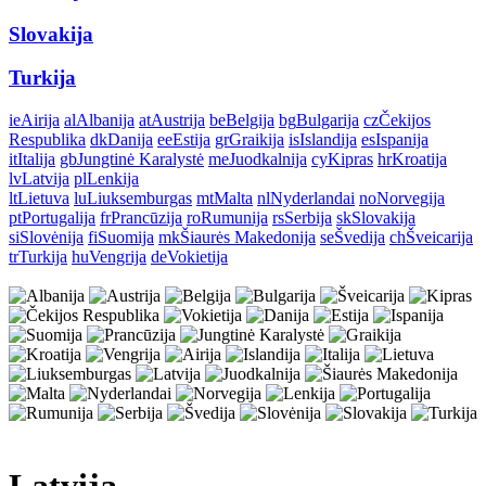
Slovakija
Turkija
ie
Airija
al
Albanija
at
Austrija
be
Belgija
bg
Bulgarija
cz
Čekijos
Respublika
dk
Danija
ee
Estija
gr
Graikija
is
Islandija
es
Ispanija
it
Italija
gb
Jungtinė Karalystė
me
Juodkalnija
cy
Kipras
hr
Kroatija
lv
Latvija
pl
Lenkija
lt
Lietuva
lu
Liuksemburgas
mt
Malta
nl
Nyderlandai
no
Norvegija
pt
Portugalija
fr
Prancūzija
ro
Rumunija
rs
Serbija
sk
Slovakija
si
Slovėnija
fi
Suomija
mk
Šiaurės Makedonija
se
Švedija
ch
Šveicarija
tr
Turkija
hu
Vengrija
de
Vokietija
Latvija