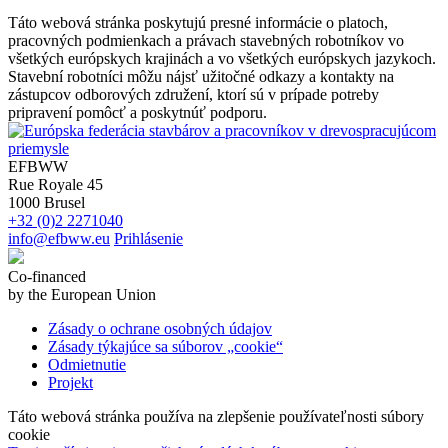
Táto webová stránka poskytujú presné informácie o platoch,
pracovných podmienkach a právach stavebných robotníkov vo
všetkých európskych krajinách a vo všetkých európskych jazykoch.
Stavební robotníci môžu nájsť užitočné odkazy a kontakty na
zástupcov odborových združení, ktorí sú v prípade potreby
pripravení pomôcť a poskytnúť podporu.
EFBWW
Rue Royale 45
1000 Brusel
+32 (0)2 2271040
info@efbww.eu
Prihlásenie
Co-financed
by the European Union
Zásady o ochrane osobných údajov
Zásady týkajúce sa súborov „cookie“
Odmietnutie
Projekt
Táto webová stránka používa na zlepšenie používateľnosti súbory
cookie