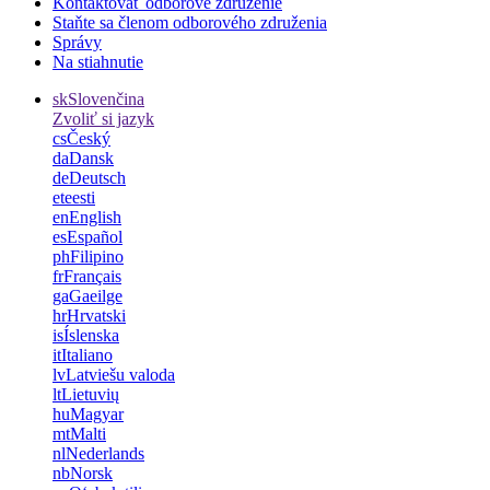
Kontaktovať odborové združenie
Staňte sa členom odborového združenia
Správy
Na stiahnutie
sk
Slovenčina
Zvoliť si jazyk
cs
Český
da
Dansk
de
Deutsch
et
eesti
en
English
es
Español
ph
Filipino
fr
Français
ga
Gaeilge
hr
Hrvatski
is
Íslenska
it
Italiano
lv
Latviešu valoda
lt
Lietuvių
hu
Magyar
mt
Malti
nl
Nederlands
nb
Norsk