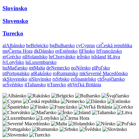
Slovinsko
Slovensko
Turecko
al
Albánsko
be
Belgicko
bg
Bulharsko
cy
Cyprus
cz
Česká republika
me
Čierna Hora
dk
Dánsko
ee
Estónsko
fi
Fínsko
fr
Francúzsko
gr
Grécko
nl
Holandsko
hr
Chorvátsko
ie
Írsko
is
Island
lt
Litva
lv
Lotyšsko
lu
Luxembursko
hu
Maďarsko
mt
Malta
de
Nemecko
no
Nórsko
pl
Poľsko
pt
Portugalsko
at
Rakúsko
ro
Rumunsko
mk
Severné Macedónsko
sk
Slovensko
si
Slovinsko
rs
Srbsko
es
Španielsko
ch
Švajčiarsko
se
Švédsko
it
Taliansko
tr
Turecko
gb
Veľká Británia