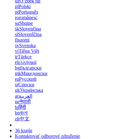
uz
Oʻzbek tili
pl
Polski
pt
Português
ro
românesc
sq
Shqipe
sk
Slovenčina
sl
Slovenščina
fi
suomi
sv
Svenska
vi
Tiếng Việt
tr
Türkçe
el
ελληνικά
bg
български
mk
Македонски
ru
Русский
sr
Српски
uk
Українська
ar
العربية
ne
नेपाली
hi
हिंदी
bn
বাংলা
zh
中文
36 krajín
Kontaktovať odborové združenie