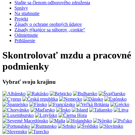
Staňte sa členom odborového združenia
Správy
Na stiahnutie
Projekt
Zásady o ochrane osobných údajov
Zásady týkajúce sa súborov „cookie“
Odmietnutie
Prihlásenie
Skontrolovať mzdu a pracovné
podmienky
Vybrať svoju krajinu