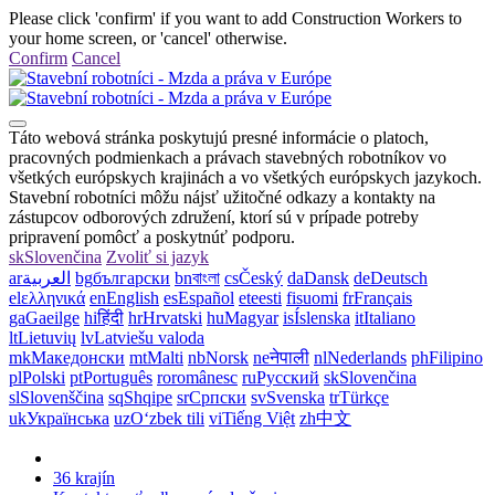
Please click 'confirm' if you want to add Construction Workers to
your home screen, or 'cancel' otherwise.
Confirm
Cancel
Táto webová stránka poskytujú presné informácie o platoch,
pracovných podmienkach a právach stavebných robotníkov vo
všetkých európskych krajinách a vo všetkých európskych jazykoch.
Stavební robotníci môžu nájsť užitočné odkazy a kontakty na
zástupcov odborových združení, ktorí sú v prípade potreby
pripravení pomôcť a poskytnúť podporu.
sk
Slovenčina
Zvoliť si jazyk
ar
العربية
bg
български
bn
বাংলা
cs
Český
da
Dansk
de
Deutsch
el
ελληνικά
en
English
es
Español
et
eesti
fi
suomi
fr
Français
ga
Gaeilge
hi
हिंदी
hr
Hrvatski
hu
Magyar
is
Íslenska
it
Italiano
lt
Lietuvių
lv
Latviešu valoda
mk
Македонски
mt
Malti
nb
Norsk
ne
नेपाली
nl
Nederlands
ph
Filipino
pl
Polski
pt
Português
ro
românesc
ru
Русский
sk
Slovenčina
sl
Slovenščina
sq
Shqipe
sr
Српски
sv
Svenska
tr
Türkçe
uk
Українська
uz
Oʻzbek tili
vi
Tiếng Việt
zh
中文
36 krajín