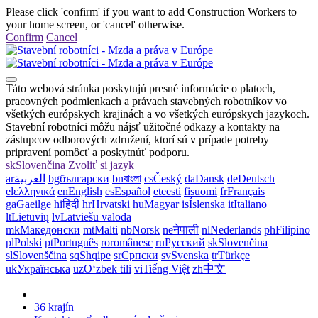
Please click 'confirm' if you want to add Construction Workers to
your home screen, or 'cancel' otherwise.
Confirm
Cancel
Táto webová stránka poskytujú presné informácie o platoch,
pracovných podmienkach a právach stavebných robotníkov vo
všetkých európskych krajinách a vo všetkých európskych jazykoch.
Stavební robotníci môžu nájsť užitočné odkazy a kontakty na
zástupcov odborových združení, ktorí sú v prípade potreby
pripravení pomôcť a poskytnúť podporu.
sk
Slovenčina
Zvoliť si jazyk
ar
العربية
bg
български
bn
বাংলা
cs
Český
da
Dansk
de
Deutsch
el
ελληνικά
en
English
es
Español
et
eesti
fi
suomi
fr
Français
ga
Gaeilge
hi
हिंदी
hr
Hrvatski
hu
Magyar
is
Íslenska
it
Italiano
lt
Lietuvių
lv
Latviešu valoda
mk
Македонски
mt
Malti
nb
Norsk
ne
नेपाली
nl
Nederlands
ph
Filipino
pl
Polski
pt
Português
ro
românesc
ru
Русский
sk
Slovenčina
sl
Slovenščina
sq
Shqipe
sr
Српски
sv
Svenska
tr
Türkçe
uk
Українська
uz
Oʻzbek tili
vi
Tiếng Việt
zh
中文
36 krajín