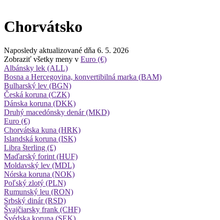
Chorvátsko
Naposledy aktualizované dňa 6. 5. 2026
Zobraziť všetky meny v
Euro (€)
Albánsky lek (ALL)
Bosna a Hercegovina, konvertibilná marka (BAM)
Bulharský lev (BGN)
Česká koruna (CZK)
Dánska koruna (DKK)
Druhý macedónsky denár (MKD)
Euro (€)
Chorvátska kuna (HRK)
Islandská koruna (ISK)
Libra šterling (£)
Maďarský forint (HUF)
Moldavský lev (MDL)
Nórska koruna (NOK)
Poľský zlotý (PLN)
Rumunský leu (RON)
Srbský dinár (RSD)
Švajčiarsky frank (CHF)
Švédska koruna (SEK)