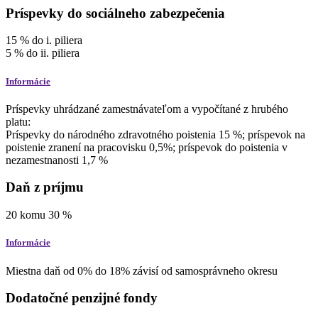
Príspevky do sociálneho zabezpečenia
15
%
do i. piliera
5
%
do ii. piliera
Informácie
Príspevky uhrádzané zamestnávateľom a vypočítané z hrubého
platu:
Príspevky do národného zdravotného poistenia 15 %; príspevok na
poistenie zranení na pracovisku 0,5%; príspevok do poistenia v
nezamestnanosti 1,7 %
Daň z príjmu
20
komu
30
%
Informácie
Miestna daň od 0% do 18% závisí od samosprávneho okresu
Dodatočné penzijné fondy