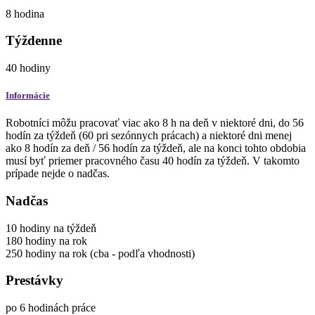
8
hodina
Týždenne
40
hodiny
Informácie
Robotníci môžu pracovať viac ako 8 h na deň v niektoré dni, do 56
hodín za týždeň (60 pri sezónnych prácach) a niektoré dni menej
ako 8 hodín za deň / 56 hodín za týždeň, ale na konci tohto obdobia
musí byť priemer pracovného času 40 hodín za týždeň. V takomto
prípade nejde o nadčas.
Nadčas
10
hodiny
na týždeň
180
hodiny
na rok
250
hodiny
na rok
(cba - podľa vhodnosti)
Prestávky
po 6 hodinách práce