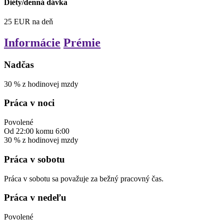
Diéty/denná dávka
25
EUR
na deň
Informácie
Prémie
Nadčas
30
%
z hodinovej mzdy
Práca v noci
Povolené
Od
22:00
komu
6:00
30
%
z hodinovej mzdy
Práca v sobotu
Práca v sobotu sa považuje za bežný pracovný čas.
Práca v nedeľu
Povolené