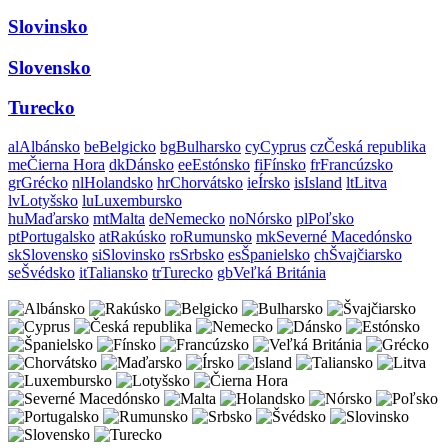
Slovinsko
Slovensko
Turecko
al
Albánsko
be
Belgicko
bg
Bulharsko
cy
Cyprus
cz
Česká republika
me
Čierna Hora
dk
Dánsko
ee
Estónsko
fi
Fínsko
fr
Francúzsko
gr
Grécko
nl
Holandsko
hr
Chorvátsko
ie
Írsko
is
Island
lt
Litva
lv
Lotyšsko
lu
Luxembursko
hu
Maďarsko
mt
Malta
de
Nemecko
no
Nórsko
pl
Poľsko
pt
Portugalsko
at
Rakúsko
ro
Rumunsko
mk
Severné Macedónsko
sk
Slovensko
si
Slovinsko
rs
Srbsko
es
Španielsko
ch
Švajčiarsko
se
Švédsko
it
Taliansko
tr
Turecko
gb
Veľká Británia