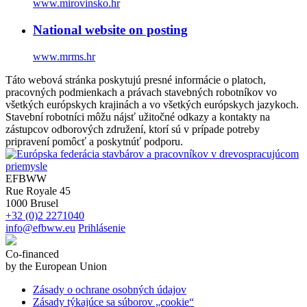
www.mirovinsko.hr
National website on posting
www.mrms.hr
Táto webová stránka poskytujú presné informácie o platoch,
pracovných podmienkach a právach stavebných robotníkov vo
všetkých európskych krajinách a vo všetkých európskych jazykoch.
Stavební robotníci môžu nájsť užitočné odkazy a kontakty na
zástupcov odborových združení, ktorí sú v prípade potreby
pripravení pomôcť a poskytnúť podporu.
EFBWW
Rue Royale 45
1000 Brusel
+32 (0)2 2271040
info@efbww.eu
Prihlásenie
Co-financed
by the European Union
Zásady o ochrane osobných údajov
Zásady týkajúce sa súborov „cookie“