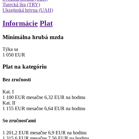
Turecká líra (TRY)
Ukrajinská hrivna (UAH)
Informácie
Plat
Minimálna hrubá mzda
Týka sa
1 050
EUR
Plat na kategóriu
Bez zručností
Kat. I
1 100
EUR
mesačne
6,32
EUR
na hodinu
Kat. II
1 155
EUR
mesačne
6,64
EUR
na hodinu
So zručnosťami
1 201,2
EUR
mesačne
6,9
EUR
na hodinu
1 315,6
EUR
mesačne
7,56
EUR
na hodinu