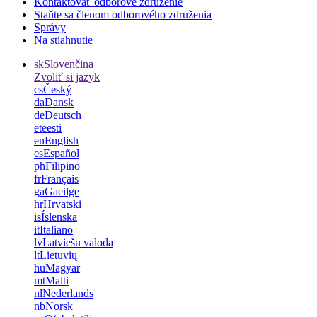
Kontaktovať odborové združenie
Staňte sa členom odborového združenia
Správy
Na stiahnutie
sk
Slovenčina
Zvoliť si jazyk
cs
Český
da
Dansk
de
Deutsch
et
eesti
en
English
es
Español
ph
Filipino
fr
Français
ga
Gaeilge
hr
Hrvatski
is
Íslenska
it
Italiano
lv
Latviešu valoda
lt
Lietuvių
hu
Magyar
mt
Malti
nl
Nederlands
nb
Norsk