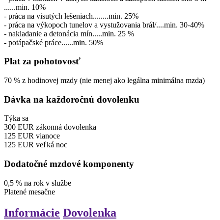
......min. 10%
- práca na visutých lešeniach........min. 25%
- práca na výkopoch tunelov a vystužovania brál/....min. 30-40%
- nakladanie a detonácia mín.....min. 25 %
- potápačské práce......min. 50%
Plat za pohotovosť
70
%
z hodinovej mzdy
(nie menej ako legálna minimálna mzda)
Dávka na každoročnú dovolenku
Týka sa
300
EUR
zákonná dovolenka
125
EUR
vianoce
125
EUR
veľká noc
Dodatočné mzdové komponenty
0,5
%
na rok v službe
Platené
mesačne
Informácie
Dovolenka