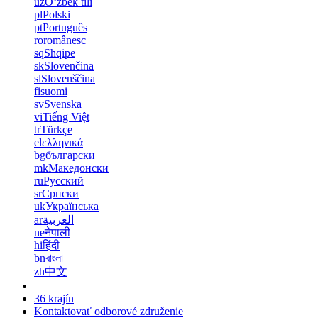
uz
Oʻzbek tili
pl
Polski
pt
Português
ro
românesc
sq
Shqipe
sk
Slovenčina
sl
Slovenščina
fi
suomi
sv
Svenska
vi
Tiếng Việt
tr
Türkçe
el
ελληνικά
bg
български
mk
Македонски
ru
Русский
sr
Српски
uk
Українська
ar
العربية
ne
नेपाली
hi
हिंदी
bn
বাংলা
zh
中文
36 krajín
Kontaktovať odborové združenie