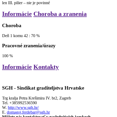
len III. pilier – nie je povinné
Informácie
Choroba a zranenia
Choroba
Deň
1
komu
42
:
70
%
Pracovné zranenia/úrazy
100
%
Informácie
Kontakty
SGH - Sindikat graditeljstva Hrvatske
Trg kralja Petra Krešimira IV. br2, Zagreb
Tel.
+385992536590
W.
http://www.sgh.hr/
E.
domagoj.ferdebar@sgh.hr
Môžete nás kontaktovať v nasledujúcich jazykoch