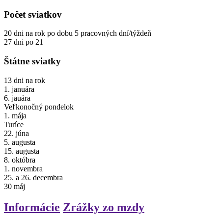
Počet sviatkov
20
dni
na rok
po dobu 5 pracovných dní/týždeň
27
dni
po
21
Štátne sviatky
13
dni
na rok
1. januára
6. jauára
Veľkonočný pondelok
1. mája
Turíce
22. júna
5. augusta
15. augusta
8. októbra
1. novembra
25. a 26. decembra
30
máj
Informácie
Zrážky zo mzdy