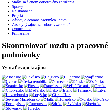
Staňte sa členom odborového združenia
Správy
Na stiahnutie
Projekt
Zásady o ochrane osobných údajov
Zásady týkajúce sa súborov „cookie“
Odmietnutie
Prihlásenie
Skontrolovať mzdu a pracovné
podmienky
Vybrať svoju krajinu