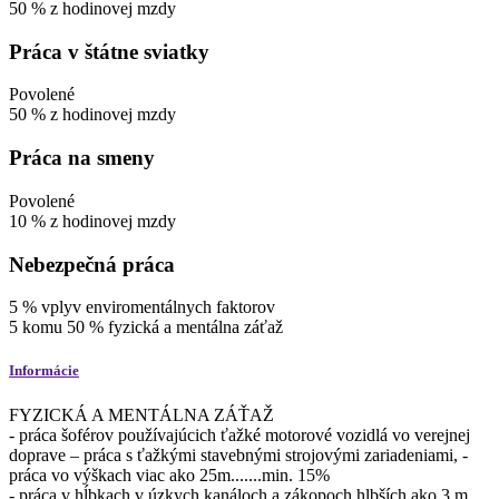
50
%
z hodinovej mzdy
Práca v štátne sviatky
Povolené
50
%
z hodinovej mzdy
Práca na smeny
Povolené
10
%
z hodinovej mzdy
Nebezpečná práca
5
%
vplyv enviromentálnych faktorov
5
komu
50
%
fyzická a mentálna záťaž
Informácie
FYZICKÁ A MENTÁLNA ZÁŤAŽ
- práca šoférov používajúcich ťažké motorové vozidlá vo verejnej
doprave – práca s ťažkými stavebnými strojovými zariadeniami, -
práca vo výškach viac ako 25m.......min. 15%
- práca v hĺbkach v úzkych kanáloch a zákopoch hlbších ako 3 m