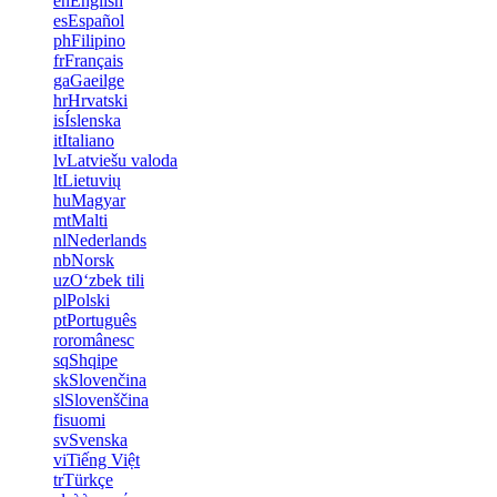
en
English
es
Español
ph
Filipino
fr
Français
ga
Gaeilge
hr
Hrvatski
is
Íslenska
it
Italiano
lv
Latviešu valoda
lt
Lietuvių
hu
Magyar
mt
Malti
nl
Nederlands
nb
Norsk
uz
Oʻzbek tili
pl
Polski
pt
Português
ro
românesc
sq
Shqipe
sk
Slovenčina
sl
Slovenščina
fi
suomi
sv
Svenska
vi
Tiếng Việt
tr
Türkçe