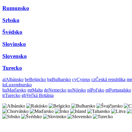
Rumunsko
Srbsko
Švédsko
Slovinsko
Slovensko
Turecko
al
Albánsko
be
Belgicko
bg
Bulharsko
cy
Cyprus
cz
Česká republika
m
lu
Luxembursko
hu
Maďarsko
mt
Malta
de
Nemecko
no
Nórsko
pl
Poľsko
pt
Portugalsko
tr
Turecko
gb
Veľká Británia