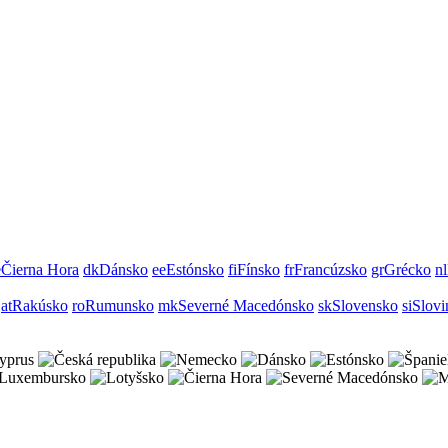
e
Čierna Hora
dk
Dánsko
ee
Estónsko
fi
Fínsko
fr
Francúzsko
gr
Grécko
nl
at
Rakúsko
ro
Rumunsko
mk
Severné Macedónsko
sk
Slovensko
si
Slovi