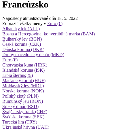
Francúzsko
Naposledy aktualizované dňa 18. 5. 2022
Zobraziť všetky meny v
Euro (€)
Albánsky lek (ALL)
Bosna a Hercegovina, konvertibilná marka (BAM)
Bulharský lev (BGN)
Česká koruna (CZK)
Dánska koruna (DKK)
Druhý macedónsky denár (MKD)
Euro (€)
Chorvátska kuna (HRK)
Islandská koruna (ISK)
Libra šterling (£)
Maďarský forint (HUF)
Moldavský lev (MDL)
Nórska koruna (NOK)
Poľský zlotý (PLN)
Rumunský leu (RON)
Srbský dinár (RSD)
Švajčiarsky frank (CHF)
Švédska koruna (SEK)
Turecká líra (TRY)
Ukrajinská hrivna (UAH)