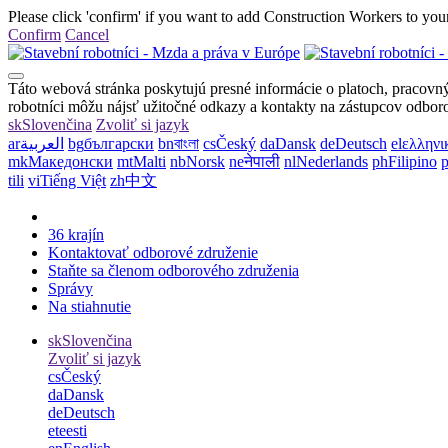
Please click 'confirm' if you want to add Construction Workers to your
Confirm
Cancel
Táto webová stránka poskytujú presné informácie o platoch, pracov
robotníci môžu nájsť užitočné odkazy a kontakty na zástupcov odboro
sk
Slovenčina
Zvoliť si jazyk
ar
العربية
bg
български
bn
বাংলা
cs
Český
da
Dansk
de
Deutsch
el
ελληνι
mk
Македонски
mt
Malti
nb
Norsk
ne
नेपाली
nl
Nederlands
ph
Filipino
p
tili
vi
Tiếng Việt
zh
中文
36 krajín
Kontaktovať odborové združenie
Staňte sa členom odborového združenia
Správy
Na stiahnutie
sk
Slovenčina
Zvoliť si jazyk
cs
Český
da
Dansk
de
Deutsch
et
eesti