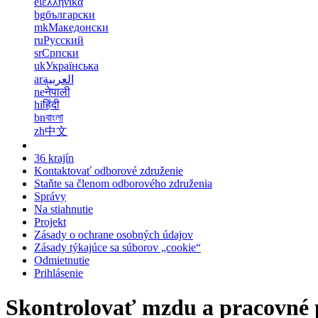
el
ελληνικά
bg
български
mk
Македонски
ru
Русский
sr
Српски
uk
Українська
ar
العربية
ne
नेपाली
hi
हिंदी
bn
বাংলা
zh
中文
36 krajín
Kontaktovať odborové združenie
Staňte sa členom odborového združenia
Správy
Na stiahnutie
Projekt
Zásady o ochrane osobných údajov
Zásady týkajúce sa súborov „cookie“
Odmietnutie
Prihlásenie
Skontrolovať mzdu a pracovné