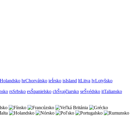
Holandsko
hr
Chorvátsko
ie
Írsko
is
Island
lt
Litva
lv
Lotyšsko
nsko
rs
Srbsko
es
Španielsko
ch
Švajčiarsko
se
Švédsko
it
Taliansko