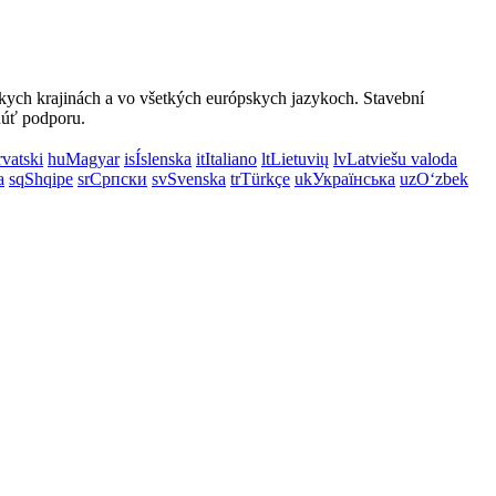
kych krajinách a vo všetkých európskych jazykoch. Stavební
núť podporu.
vatski
hu
Magyar
is
Íslenska
it
Italiano
lt
Lietuvių
lv
Latviešu valoda
a
sq
Shqipe
sr
Српски
sv
Svenska
tr
Türkçe
uk
Українська
uz
Oʻzbek