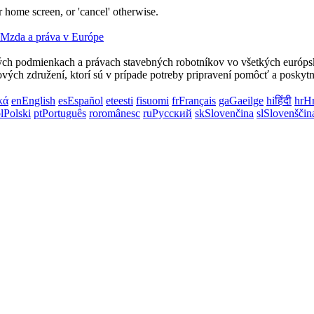
 home screen, or 'cancel' otherwise.
ných podmienkach a právach stavebných robotníkov vo všetkých európs
vých združení, ktorí sú v prípade potreby pripravení pomôcť a poskyt
κά
en
English
es
Español
et
eesti
fi
suomi
fr
Français
ga
Gaeilge
hi
हिंदी
hr
Hr
l
Polski
pt
Português
ro
românesc
ru
Русский
sk
Slovenčina
sl
Slovenščin