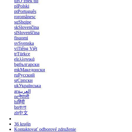
uz
Oʻzbek tili
pl
Polski
pt
Português
ro
românesc
sq
Shqipe
sk
Slovenčina
sl
Slovenščina
fi
suomi
sv
Svenska
vi
Tiếng Việt
tr
Türkçe
el
ελληνικά
bg
български
mk
Македонски
ru
Русский
sr
Српски
uk
Українська
ar
العربية
ne
नेपाली
hi
हिंदी
bn
বাংলা
zh
中文
36 krajín
Kontaktovať odborové združenie