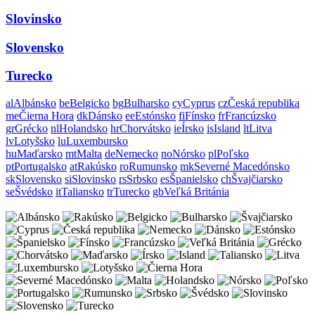
Slovinsko
Slovensko
Turecko
al
Albánsko
be
Belgicko
bg
Bulharsko
cy
Cyprus
cz
Česká republika
me
Čierna Hora
dk
Dánsko
ee
Estónsko
fi
Fínsko
fr
Francúzsko
gr
Grécko
nl
Holandsko
hr
Chorvátsko
ie
Írsko
is
Island
lt
Litva
lv
Lotyšsko
lu
Luxembursko
hu
Maďarsko
mt
Malta
de
Nemecko
no
Nórsko
pl
Poľsko
pt
Portugalsko
at
Rakúsko
ro
Rumunsko
mk
Severné Macedónsko
sk
Slovensko
si
Slovinsko
rs
Srbsko
es
Španielsko
ch
Švajčiarsko
se
Švédsko
it
Taliansko
tr
Turecko
gb
Veľká Británia