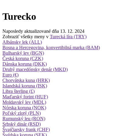
Turecko
Naposledy aktualizované dňa 13. 12. 2024
Zobraziť všetky meny v
Turecká líra (TRY)
Albánsky lek (ALL)
Bosna a Hercegovina, konvertibilná marka (BAM)
Bulharský lev (BGN)
Česká koruna (CZK)
Dánska koruna (DKK)
Druhý macedónsky denár (MKD)
Euro (€)
Chorvátska kuna (HRK)
Islandská koruna (ISK)
Libra šterling (£)
Maďarský forint (HUF)
Moldavský lev (MDL)
Nórska koruna (NOK)
Poľský zlotý (PLN)
Rumunský leu (RON)
Srbský dinár (RSD)
Švajčiarsky frank (CHF)
Švédska koruna (SEK)