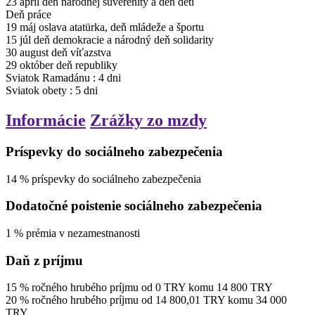
23
apríl
deň národnej suverenity a deň detí
Deň práce
19
máj
oslava atatürka, deň mládeže a športu
15
júl
deň demokracie a národný deň solidarity
30
august
deň víťazstva
29
október
deň republiky
Sviatok Ramadánu
:
4
dni
Sviatok obety
:
5
dni
Informácie
Zrážky zo mzdy
Príspevky do sociálneho zabezpečenia
14
%
príspevky do sociálneho zabezpečenia
Dodatočné poistenie sociálneho zabezpečenia
1
%
prémia v nezamestnanosti
Daň z príjmu
15
%
ročného hrubého príjmu
od
0
TRY
komu
14 800
TRY
20
%
ročného hrubého príjmu
od
14 800,01
TRY
komu
34 000
TRY