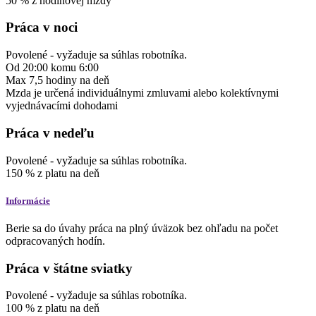
50
%
z hodinovej mzdy
Práca v noci
Povolené
-
vyžaduje sa súhlas robotníka.
Od
20:00
komu
6:00
Max
7,5
hodiny
na deň
Mzda je určená individuálnymi zmluvami alebo kolektívnymi
vyjednávacími dohodami
Práca v nedeľu
Povolené
-
vyžaduje sa súhlas robotníka.
150
%
z platu
na deň
Informácie
Berie sa do úvahy práca na plný úväzok bez ohľadu na počet
odpracovaných hodín.
Práca v štátne sviatky
Povolené
-
vyžaduje sa súhlas robotníka.
100
%
z platu
na deň