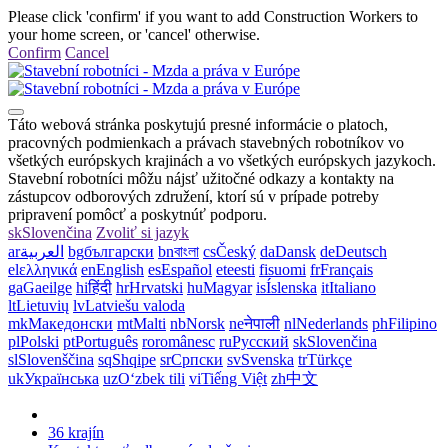
Please click 'confirm' if you want to add Construction Workers to
your home screen, or 'cancel' otherwise.
Confirm
Cancel
Táto webová stránka poskytujú presné informácie o platoch,
pracovných podmienkach a právach stavebných robotníkov vo
všetkých európskych krajinách a vo všetkých európskych jazykoch.
Stavební robotníci môžu nájsť užitočné odkazy a kontakty na
zástupcov odborových združení, ktorí sú v prípade potreby
pripravení pomôcť a poskytnúť podporu.
sk
Slovenčina
Zvoliť si jazyk
ar
العربية
bg
български
bn
বাংলা
cs
Český
da
Dansk
de
Deutsch
el
ελληνικά
en
English
es
Español
et
eesti
fi
suomi
fr
Français
ga
Gaeilge
hi
हिंदी
hr
Hrvatski
hu
Magyar
is
Íslenska
it
Italiano
lt
Lietuvių
lv
Latviešu valoda
mk
Македонски
mt
Malti
nb
Norsk
ne
नेपाली
nl
Nederlands
ph
Filipino
pl
Polski
pt
Português
ro
românesc
ru
Русский
sk
Slovenčina
sl
Slovenščina
sq
Shqipe
sr
Српски
sv
Svenska
tr
Türkçe
uk
Українська
uz
Oʻzbek tili
vi
Tiếng Việt
zh
中文
36 krajín