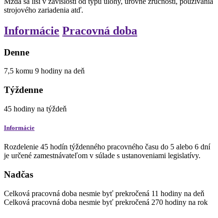
Mzda sa líši v závislosti od typu úlohy, úrovne zručnosti, používania
strojového zariadenia atď.
Informácie
Pracovná doba
Denne
7,5
komu
9
hodiny
na deň
Týždenne
45
hodiny
na týždeň
Informácie
Rozdelenie 45 hodín týždenného pracovného času do 5 alebo 6 dní
je určené zamestnávateľom v súlade s ustanoveniami legislatívy.
Nadčas
Celková pracovná doba nesmie byť prekročená
11
hodiny
na deň
Celková pracovná doba nesmie byť prekročená
270
hodiny
na rok