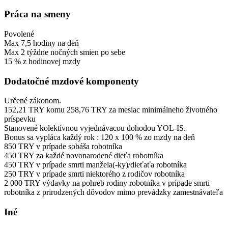
Práca na smeny
Povolené
Max
7,5
hodiny
na deň
Max
2
týždne
nočných smien po sebe
15
%
z hodinovej mzdy
Dodatočné mzdové komponenty
Určené zákonom.
152,21
TRY
komu
258,76
TRY
za mesiac minimálneho životného
príspevku
Stanovené kolektívnou vyjednávacou dohodou YOL-IS.
Bonus sa vypláca každý rok
:
120
x
100
%
zo mzdy na deň
850
TRY
v prípade sobáša robotníka
450
TRY
za každé novonarodené dieťa robotníka
450
TRY
v prípade smrti manžela(-ky)/dieťaťa robotníka
250
TRY
v prípade smrti niektorého z rodičov robotníka
2 000
TRY
výdavky na pohreb rodiny robotníka v prípade smrti
robotníka z prirodzených dôvodov mimo prevádzky zamestnávateľa
Iné