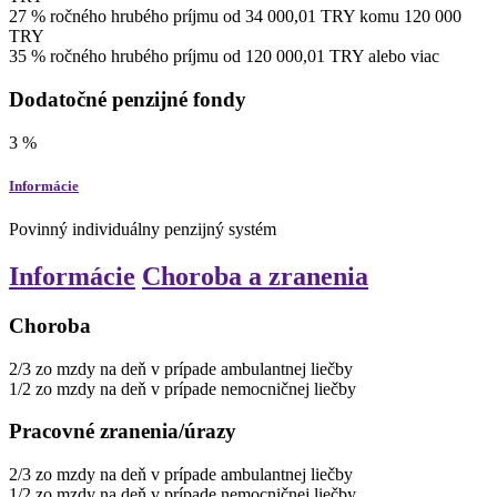
27
%
ročného hrubého príjmu
od
34 000,01
TRY
komu
120 000
TRY
35
%
ročného hrubého príjmu
od
120 000,01
TRY
alebo viac
Dodatočné penzijné fondy
3
%
Informácie
Povinný individuálny penzijný systém
Informácie
Choroba a zranenia
Choroba
2/3
zo mzdy na deň
v prípade ambulantnej liečby
1/2
zo mzdy na deň
v prípade nemocničnej liečby
Pracovné zranenia/úrazy
2/3
zo mzdy na deň
v prípade ambulantnej liečby
1/2
zo mzdy na deň
v prípade nemocničnej liečby