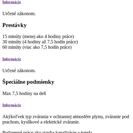
Informácie
Určené zákonom.
Prestávky
15
minúty
(menej ako 4 hodiny práce)
30
minúty
(4 hodiny až 7,5 hodín práce)
60
minúty
(viac ako 7,5 hodín práce)
Informácie
Určené zákonom.
Špeciálne podmienky
Max
7,5
hodiny
na deň
Informácie
Akýkoľvek typ zvárania v ochrannej atmosfére plynu, zváranie pod
prachom, kyslíkové a elektrické zváranie.
Podzemné práce ako stavba kanalizácie a tunela.