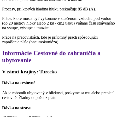
Procesy, pri ktorých hladina hluku prekračuje 85 dB (A).
Práce, ktoré musia byť vykonané v stlačenom vzduchu pod vodou
(do 20 metrov hĺbky alebo 2 kg / cm2 tlaku) vrátane času stráveného
na vstupe, výstupe a tranzite.
Práce na pracoviskách, kde je prítomný prach spôsobujúci
zaprášenie pľúc (pneumokonióza).
Informácie
Cestovné do zahraničia a
ubytovanie
V rámci krajiny: Turecko
Dávka na cestovné
Ak je robotník ubytovaný v blízkosti, poskytne sa mu alebo preplatí
cestovné. Žiadny odpočet z platu.
Dávka na stravu