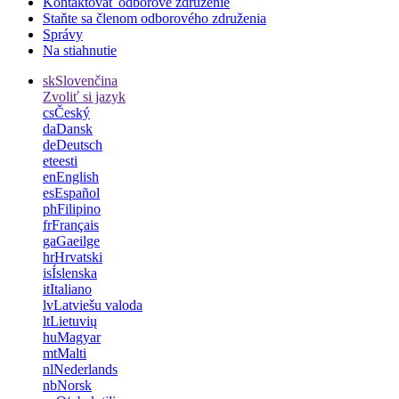
Kontaktovať odborové združenie
Staňte sa členom odborového združenia
Správy
Na stiahnutie
sk
Slovenčina
Zvoliť si jazyk
cs
Český
da
Dansk
de
Deutsch
et
eesti
en
English
es
Español
ph
Filipino
fr
Français
ga
Gaeilge
hr
Hrvatski
is
Íslenska
it
Italiano
lv
Latviešu valoda
lt
Lietuvių
hu
Magyar
mt
Malti
nl
Nederlands
nb
Norsk