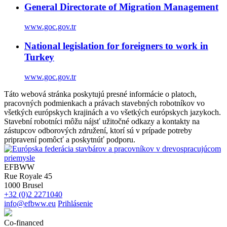
General Directorate of Migration Management
www.goc.gov.tr
National legislation for foreigners to work in
Turkey
www.goc.gov.tr
Táto webová stránka poskytujú presné informácie o platoch,
pracovných podmienkach a právach stavebných robotníkov vo
všetkých európskych krajinách a vo všetkých európskych jazykoch.
Stavební robotníci môžu nájsť užitočné odkazy a kontakty na
zástupcov odborových združení, ktorí sú v prípade potreby
pripravení pomôcť a poskytnúť podporu.
EFBWW
Rue Royale 45
1000 Brusel
+32 (0)2 2271040
info@efbww.eu
Prihlásenie
Co-financed