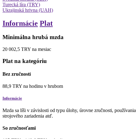
Turecká líra (TRY)
Ukrajinská hrivna (UAH)
Informácie
Plat
Minimálna hrubá mzda
20 002,5
TRY
na mesiac
Plat na kategóriu
Bez zručností
88,9
TRY
na hodinu
v hrubom
Informácie
Mzda sa líši v závislosti od typu úlohy, úrovne zručnosti, používania
strojového zariadenia atď.
So zručnosťami