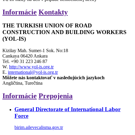
Informácie
Kontakty
THE TURKISH UNION OF ROAD
CONSTRUCTION AND BUILDING WORKERS
(YOL-IS)
Kizilay Mah. Sumer-1 Sok. No:18
Cankaya 06420 Ankara
Tel.
+90 31 223 246 87
W.
http://www.yol-is.org.tr
E.
international@yol-is.org.tr
Môžete nás kontaktovať v nasledujúcich jazykoch
Angličtina, Turečtina
Informácie
Prepojenia
General Directorate of International Labor
Force
birim.ailevecalisma.gov.tr