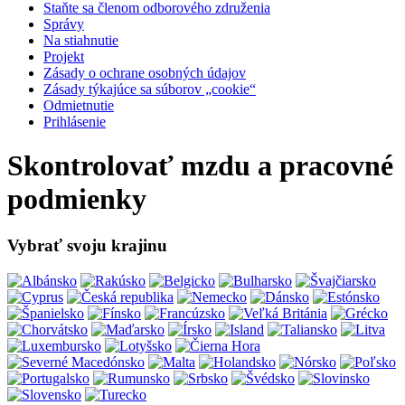
Staňte sa členom odborového združenia
Správy
Na stiahnutie
Projekt
Zásady o ochrane osobných údajov
Zásady týkajúce sa súborov „cookie“
Odmietnutie
Prihlásenie
Skontrolovať mzdu a pracovné
podmienky
Vybrať svoju krajinu