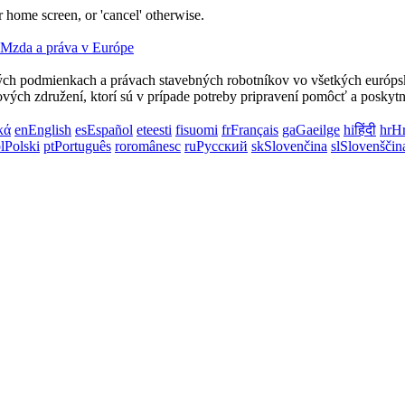
 home screen, or 'cancel' otherwise.
ných podmienkach a právach stavebných robotníkov vo všetkých európs
vých združení, ktorí sú v prípade potreby pripravení pomôcť a poskyt
κά
en
English
es
Español
et
eesti
fi
suomi
fr
Français
ga
Gaeilge
hi
हिंदी
hr
Hr
l
Polski
pt
Português
ro
românesc
ru
Русский
sk
Slovenčina
sl
Slovenščin