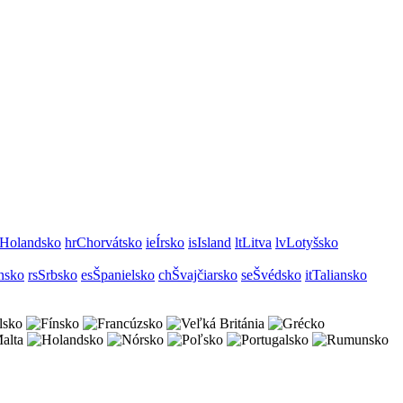
Holandsko
hr
Chorvátsko
ie
Írsko
is
Island
lt
Litva
lv
Lotyšsko
nsko
rs
Srbsko
es
Španielsko
ch
Švajčiarsko
se
Švédsko
it
Taliansko