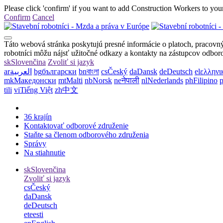
Please click 'confirm' if you want to add Construction Workers to your
Confirm
Cancel
Táto webová stránka poskytujú presné informácie o platoch, pracov
robotníci môžu nájsť užitočné odkazy a kontakty na zástupcov odboro
sk
Slovenčina
Zvoliť si jazyk
ar
العربية
bg
български
bn
বাংলা
cs
Český
da
Dansk
de
Deutsch
el
ελληνι
mk
Македонски
mt
Malti
nb
Norsk
ne
नेपाली
nl
Nederlands
ph
Filipino
p
tili
vi
Tiếng Việt
zh
中文
36 krajín
Kontaktovať odborové združenie
Staňte sa členom odborového združenia
Správy
Na stiahnutie
sk
Slovenčina
Zvoliť si jazyk
cs
Český
da
Dansk
de
Deutsch
et
eesti