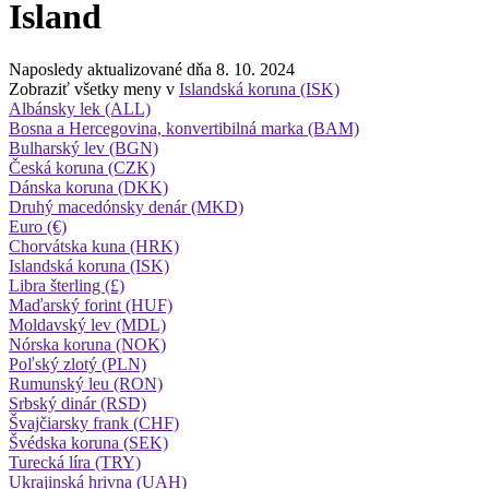
Island
Naposledy aktualizované dňa 8. 10. 2024
Zobraziť všetky meny v
Islandská koruna (ISK)
Albánsky lek (ALL)
Bosna a Hercegovina, konvertibilná marka (BAM)
Bulharský lev (BGN)
Česká koruna (CZK)
Dánska koruna (DKK)
Druhý macedónsky denár (MKD)
Euro (€)
Chorvátska kuna (HRK)
Islandská koruna (ISK)
Libra šterling (£)
Maďarský forint (HUF)
Moldavský lev (MDL)
Nórska koruna (NOK)
Poľský zlotý (PLN)
Rumunský leu (RON)
Srbský dinár (RSD)
Švajčiarsky frank (CHF)
Švédska koruna (SEK)
Turecká líra (TRY)
Ukrajinská hrivna (UAH)