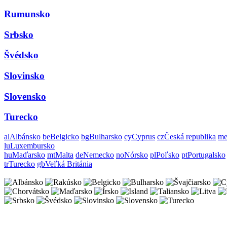
Rumunsko
Srbsko
Švédsko
Slovinsko
Slovensko
Turecko
al
Albánsko
be
Belgicko
bg
Bulharsko
cy
Cyprus
cz
Česká republika
m
lu
Luxembursko
hu
Maďarsko
mt
Malta
de
Nemecko
no
Nórsko
pl
Poľsko
pt
Portugalsko
tr
Turecko
gb
Veľká Británia