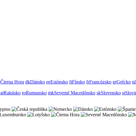
e
Čierna Hora
dk
Dánsko
ee
Estónsko
fi
Fínsko
fr
Francúzsko
gr
Grécko
nl
at
Rakúsko
ro
Rumunsko
mk
Severné Macedónsko
sk
Slovensko
si
Slovi