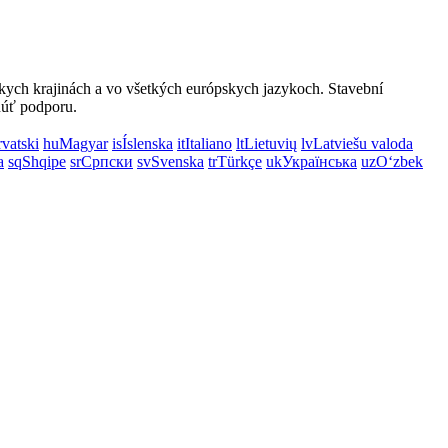
kych krajinách a vo všetkých európskych jazykoch. Stavební
núť podporu.
vatski
hu
Magyar
is
Íslenska
it
Italiano
lt
Lietuvių
lv
Latviešu valoda
a
sq
Shqipe
sr
Српски
sv
Svenska
tr
Türkçe
uk
Українська
uz
Oʻzbek