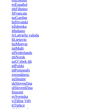
en
English
es
Español
ph
Filipino
fr
Français
ga
Gaeilge
hr
Hrvatski
is
Íslenska
it
Italiano
lv
Latviešu valoda
lt
Lietuvių
hu
Magyar
mt
Malti
nl
Nederlands
nb
Norsk
uz
Oʻzbek tili
pl
Polski
pt
Português
ro
românesc
sq
Shqipe
sk
Slovenčina
sl
Slovenščina
fi
suomi
sv
Svenska
vi
Tiếng Việt
tr
Türkçe