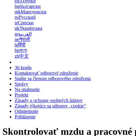
el
ελληνικά
bg
български
mk
Македонски
ru
Русский
sr
Српски
uk
Українська
ar
العربية
ne
नेपाली
hi
हिंदी
bn
বাংলা
zh
中文
36 krajín
Kontaktovať odborové združenie
Staňte sa členom odborového združenia
Správy
Na stiahnutie
Projekt
Zásady o ochrane osobných údajov
Zásady týkajúce sa súborov „cookie“
Odmietnutie
Prihlásenie
Skontrolovať mzdu a pracovné