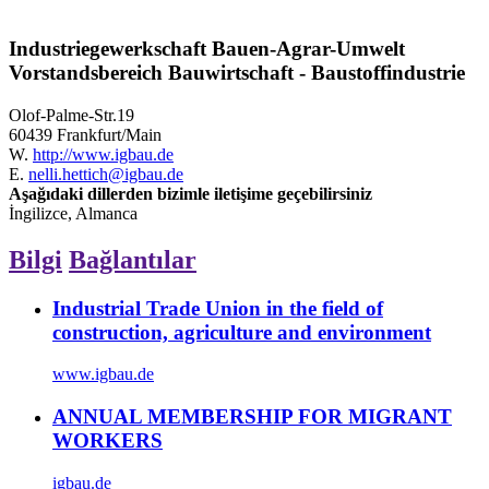
Industriegewerkschaft Bauen-Agrar-Umwelt
Vorstandsbereich Bauwirtschaft - Baustoffindustrie
Olof-Palme-Str.19
60439 Frankfurt/Main
W.
http://www.igbau.de
E.
nelli.hettich@igbau.de
Aşağıdaki dillerden bizimle iletişime geçebilirsiniz
İngilizce, Almanca
Bilgi
Bağlantılar
Industrial Trade Union in the field of
construction, agriculture and environment
www.igbau.de
ANNUAL MEMBERSHIP FOR MIGRANT
WORKERS
igbau.de