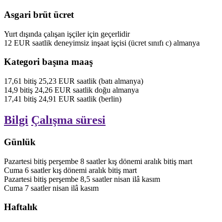
Asgari brüt ücret
Yurt dışında çalışan işçiler için geçerlidir
12
EUR
saatlik
deneyimsiz inşaat işçisi (ücret sınıfı c)
almanya
Kategori başına maaş
17,61
bitiş
25,23
EUR
saatlik
(batı almanya)
14,9
bitiş
24,26
EUR
saatlik
doğu almanya
17,41
bitiş
24,91
EUR
saatlik
(berlin)
Bilgi
Çalışma süresi
Günlük
Pazartesi
bitiş
perşembe
8
saatler
kış dönemi
aralık
bitiş
mart
Cuma
6
saatler
kış dönemi
aralık
bitiş
mart
Pazartesi
bitiş
perşembe
8,5
saatler
nisan ilâ kasım
Cuma
7
saatler
nisan ilâ kasım
Haftalık