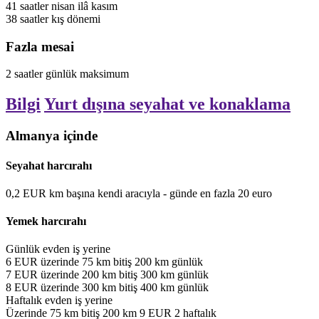
41
saatler
nisan ilâ kasım
38
saatler
kış dönemi
Fazla mesai
2
saatler
günlük
maksimum
Bilgi
Yurt dışına seyahat ve konaklama
Almanya içinde
Seyahat harcırahı
0,2
EUR
km başına
kendi aracıyla - günde en fazla 20 euro
Yemek harcırahı
Günlük
evden iş yerine
6
EUR
üzerinde
75
km
bitiş
200
km
günlük
7
EUR
üzerinde
200
km
bitiş
300
km
günlük
8
EUR
üzerinde
300
km
bitiş
400
km
günlük
Haftalık
evden iş yerine
Üzerinde
75
km
bitiş
200
km
9
EUR
2
haftalık