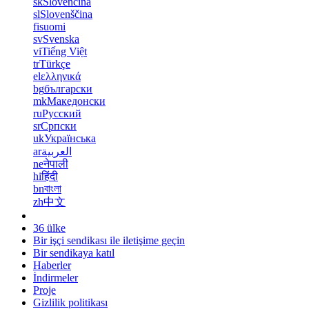
sk
Slovenčina
sl
Slovenščina
fi
suomi
sv
Svenska
vi
Tiếng Việt
tr
Türkçe
el
ελληνικά
bg
български
mk
Македонски
ru
Русский
sr
Српски
uk
Українська
ar
العربية
ne
नेपाली
hi
हिंदी
bn
বাংলা
zh
中文
36 ülke
Bir işçi sendikası ile iletişime geçin
Bir sendikaya katıl
Haberler
İndirmeler
Proje
Gizlilik politikası