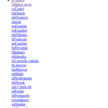
tr
Türkçe
Dilinizi seçin
cs
Český
da
Dansk
de
Deutsch
et
eesti
en
English
es
Español
ph
Filipino
fr
Français
ga
Gaeilge
hr
Hrvatski
it
Italiano
is
Íslenska
lv
Latviešu valoda
lt
Lietuvių
hu
Magyar
mt
Malti
nl
Nederlands
nb
Norsk
uz
Oʻzbek tili
pl
Polski
pt
Português
ro
românesc
sq
Shqipe