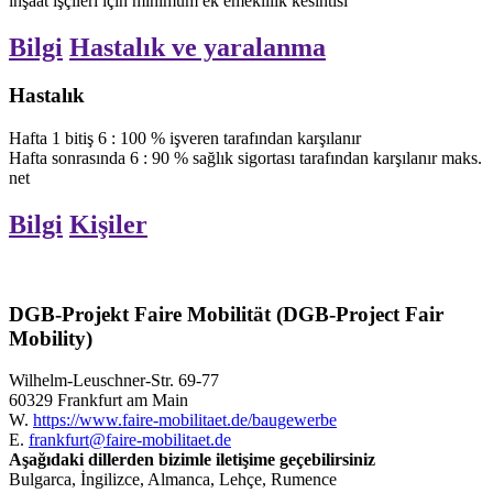
inşaat işçileri için minimum ek emeklilik kesintisi
Bilgi
Hastalık ve yaralanma
Hastalık
Hafta
1
bitiş
6
:
100
%
işveren tarafından karşılanır
Hafta sonrasında
6
:
90
%
sağlık sigortası tarafından karşılanır
maks.
net
Bilgi
Kişiler
DGB-Projekt Faire Mobilität (DGB-Project Fair
Mobility)
Wilhelm-Leuschner-Str. 69-77
60329 Frankfurt am Main
W.
https://www.faire-mobilitaet.de/baugewerbe
E.
frankfurt@faire-mobilitaet.de
Aşağıdaki dillerden bizimle iletişime geçebilirsiniz
Bulgarca, İngilizce, Almanca, Lehçe, Rumence