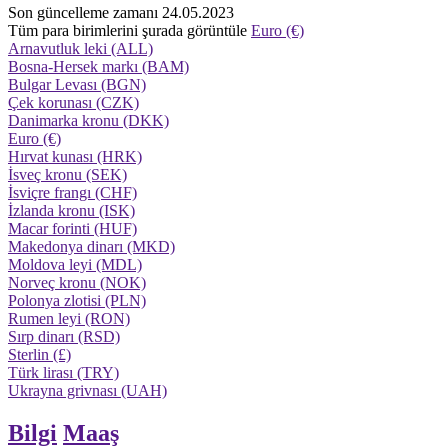
Son güncelleme zamanı 24.05.2023
Tüm para birimlerini şurada görüntüle
Euro (€)
Arnavutluk leki (ALL)
Bosna-Hersek markı (BAM)
Bulgar Levası (BGN)
Çek korunası (CZK)
Danimarka kronu (DKK)
Euro (€)
Hırvat kunası (HRK)
İsveç kronu (SEK)
İsviçre frangı (CHF)
İzlanda kronu (ISK)
Macar forinti (HUF)
Makedonya dinarı (MKD)
Moldova leyi (MDL)
Norveç kronu (NOK)
Polonya zlotisi (PLN)
Rumen leyi (RON)
Sırp dinarı (RSD)
Sterlin (£)
Türk lirası (TRY)
Ukrayna grivnası (UAH)
Bilgi
Maaş