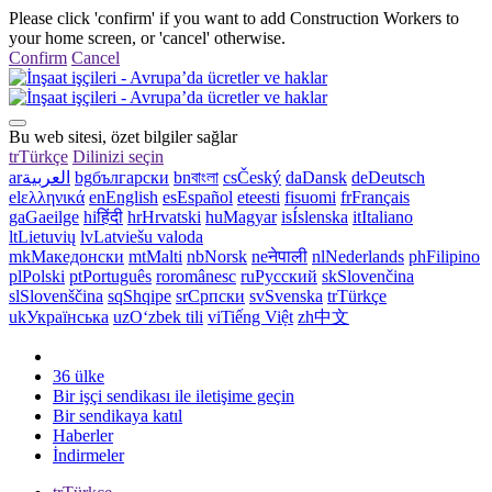
Please click 'confirm' if you want to add Construction Workers to
your home screen, or 'cancel' otherwise.
Confirm
Cancel
Bu web sitesi, özet bilgiler sağlar
tr
Türkçe
Dilinizi seçin
ar
العربية
bg
български
bn
বাংলা
cs
Český
da
Dansk
de
Deutsch
el
ελληνικά
en
English
es
Español
et
eesti
fi
suomi
fr
Français
ga
Gaeilge
hi
हिंदी
hr
Hrvatski
hu
Magyar
is
Íslenska
it
Italiano
lt
Lietuvių
lv
Latviešu valoda
mk
Македонски
mt
Malti
nb
Norsk
ne
नेपाली
nl
Nederlands
ph
Filipino
pl
Polski
pt
Português
ro
românesc
ru
Русский
sk
Slovenčina
sl
Slovenščina
sq
Shqipe
sr
Српски
sv
Svenska
tr
Türkçe
uk
Українська
uz
Oʻzbek tili
vi
Tiếng Việt
zh
中文
36 ülke
Bir işçi sendikası ile iletişime geçin
Bir sendikaya katıl
Haberler
İndirmeler