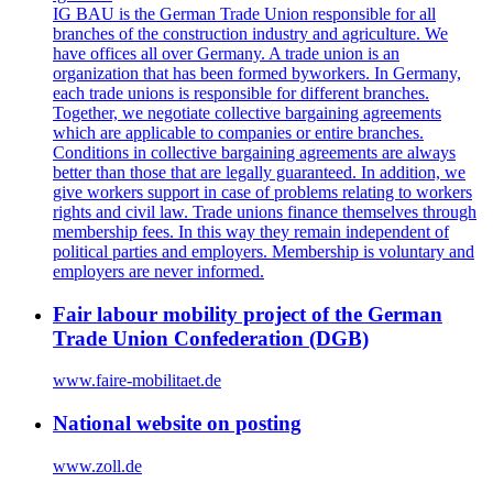
IG BAU is the German Trade Union responsible for all
branches of the construction industry and agriculture. We
have offices all over Germany. A trade union is an
organization that has been formed byworkers. In Germany,
each trade unions is responsible for different branches.
Together, we negotiate collective bargaining agreements
which are applicable to companies or entire branches.
Conditions in collective bargaining agreements are always
better than those that are legally guaranteed. In addition, we
give workers support in case of problems relating to workers
rights and civil law. Trade unions finance themselves through
membership fees. In this way they remain independent of
political parties and employers. Membership is voluntary and
employers are never informed.
Fair labour mobility project of the German
Trade Union Confederation (DGB)
www.faire-mobilitaet.de
National website on posting
www.zoll.de