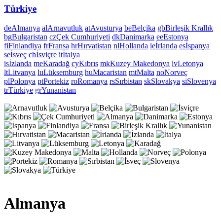
Türkiye
de
Almanya
al
Arnavutluk
at
Avusturya
be
Belçika
gb
Birleşik Krallık
bg
Bulgaristan
cz
Çek Cumhuriyeti
dk
Danimarka
ee
Estonya
fi
Finlandiya
fr
Fransa
hr
Hırvatistan
nl
Hollanda
ie
İrlanda
es
İspanya
se
İsveç
ch
İsviçre
it
İtalya
is
İzlanda
me
Karadağ
cy
Kıbrıs
mk
Kuzey Makedonya
lv
Letonya
lt
Litvanya
lu
Lüksemburg
hu
Macaristan
mt
Malta
no
Norveç
pl
Polonya
pt
Portekiz
ro
Romanya
rs
Sırbistan
sk
Slovakya
si
Slovenya
tr
Türkiye
gr
Yunanistan
Almanya