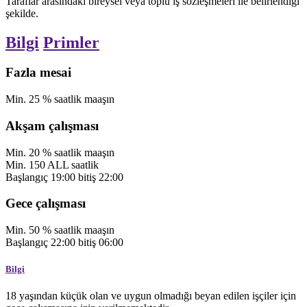
Taraflar arasındaki bireysel veya toplu iş sözleşmeleri ile belirlendiği
şekilde.
Bilgi
Primler
Fazla mesai
Min.
25
%
saatlik maaşın
Akşam çalışması
Min.
20
%
saatlik maaşın
Min.
150
ALL
saatlik
Başlangıç
19:00
bitiş
22:00
Gece çalışması
Min.
50
%
saatlik maaşın
Başlangıç
22:00
bitiş
06:00
Bilgi
18 yaşından küçük olan ve uygun olmadığı beyan edilen işçiler için