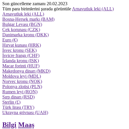
Son güncelleme zamanı 20.02.2023
Tüm para birimlerini şurada görüntüle
Arnavutluk leki (ALL)
Arnavutluk leki (ALL)
Bosna-Hersek markı (BAM)
Bulgar Levası (BGN)
Çek korunası (CZK)
Danimarka kronu (DKK)
Euro (€)
Hırvat kunası (HRK)
İsveç kronu (SEK)
İsviçre frangı (CHF)
İzlanda kronu (ISK)
Macar forinti (HUF)
Makedonya dinarı (MKD)
Moldova leyi (MDL)
Norveç kronu (NOK)
Polonya zlotisi (PLN)
Rumen leyi (RON)
Sırp dinarı (RSD)
Sterlin (£)
Türk lirası (TRY)
Ukrayna grivnası (UAH)
Bilgi
Maaş