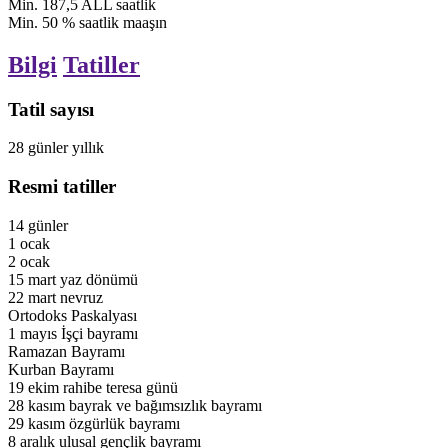
Min.
187,5
ALL
saatlik
Min.
50
%
saatlik maaşın
Bilgi
Tatiller
Tatil sayısı
28
günler
yıllık
Resmi tatiller
14
günler
1
ocak
2
ocak
15
mart
yaz dönümü
22
mart
nevruz
Ortodoks Paskalyası
1
mayıs
İşçi bayramı
Ramazan Bayramı
Kurban Bayramı
19
ekim
rahibe teresa günü
28
kasım
bayrak ve bağımsızlık bayramı
29
kasım
özgürlük bayramı
8
aralık
ulusal gençlik bayramı