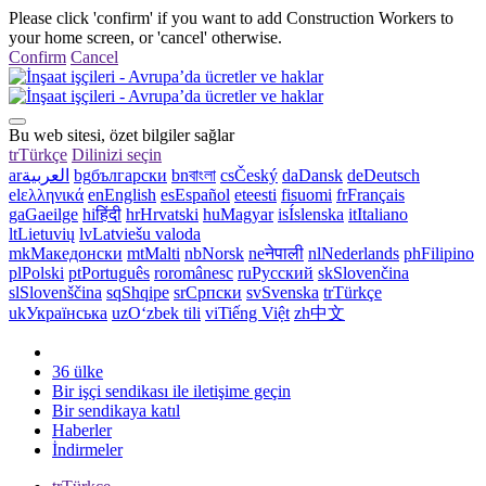
Please click 'confirm' if you want to add Construction Workers to
your home screen, or 'cancel' otherwise.
Confirm
Cancel
Bu web sitesi, özet bilgiler sağlar
tr
Türkçe
Dilinizi seçin
ar
العربية
bg
български
bn
বাংলা
cs
Český
da
Dansk
de
Deutsch
el
ελληνικά
en
English
es
Español
et
eesti
fi
suomi
fr
Français
ga
Gaeilge
hi
हिंदी
hr
Hrvatski
hu
Magyar
is
Íslenska
it
Italiano
lt
Lietuvių
lv
Latviešu valoda
mk
Македонски
mt
Malti
nb
Norsk
ne
नेपाली
nl
Nederlands
ph
Filipino
pl
Polski
pt
Português
ro
românesc
ru
Русский
sk
Slovenčina
sl
Slovenščina
sq
Shqipe
sr
Српски
sv
Svenska
tr
Türkçe
uk
Українська
uz
Oʻzbek tili
vi
Tiếng Việt
zh
中文
36 ülke
Bir işçi sendikası ile iletişime geçin
Bir sendikaya katıl
Haberler
İndirmeler