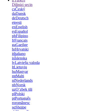
tr
Türkçe
Dilinizi seçin
cs
Český
da
Dansk
de
Deutsch
et
eesti
en
English
es
Español
ph
Filipino
fr
Français
ga
Gaeilge
hr
Hrvatski
it
Italiano
is
Íslenska
lv
Latviešu valoda
lt
Lietuvių
hu
Magyar
mt
Malti
nl
Nederlands
nb
Norsk
uz
Oʻzbek tili
pl
Polski
pt
Português
ro
românesc
sq
Shqipe