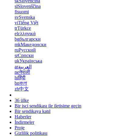
sk
Slovenčina
sl
Slovenščina
fi
suomi
sv
Svenska
vi
Tiếng Việt
tr
Türkçe
el
ελληνικά
bg
български
mk
Македонски
ru
Русский
sr
Српски
uk
Українська
ar
العربية
ne
नेपाली
hi
हिंदी
bn
বাংলা
zh
中文
36 ülke
Bir işçi sendikası ile iletişime geçin
Bir sendikaya katıl
Haberler
İndirmeler
Proje
Gizlilik politikası