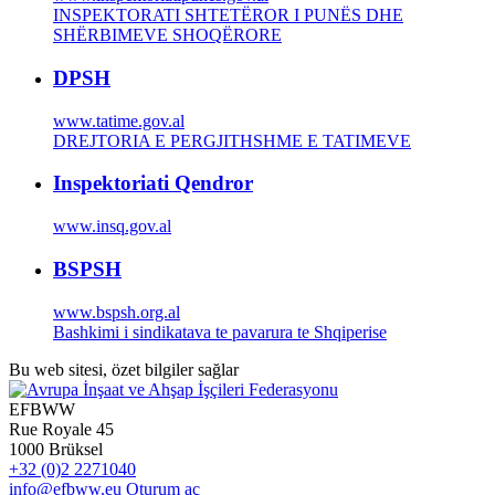
INSPEKTORATI SHTETËROR I PUNËS DHE
SHËRBIMEVE SHOQËRORE
DPSH
www.tatime.gov.al
DREJTORIA E PERGJITHSHME E TATIMEVE
Inspektoriati Qendror
www.insq.gov.al
BSPSH
www.bspsh.org.al
Bashkimi i sindikatava te pavarura te Shqiperise
Bu web sitesi, özet bilgiler sağlar
EFBWW
Rue Royale 45
1000 Brüksel
+32 (0)2 2271040
info@efbww.eu
Oturum aç