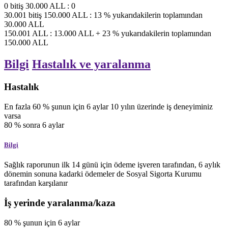
0
bitiş
30.000
ALL
:
0
30.001
bitiş
150.000
ALL
:
13
%
yukarıdakilerin toplamından
30.000
ALL
150.001
ALL
:
13.000
ALL
+
23
%
yukarıdakilerin toplamından
150.000
ALL
Bilgi
Hastalık ve yaralanma
Hastalık
En fazla
60
%
şunun için
6
aylar
10 yılın üzerinde iş deneyiminiz
varsa
80
%
sonra
6
aylar
Bilgi
Sağlık raporunun ilk 14 günü için ödeme işveren tarafından, 6 aylık
dönemin sonuna kadarki ödemeler de Sosyal Sigorta Kurumu
tarafından karşılanır
İş yerinde yaralanma/kaza
80
%
şunun için
6
aylar