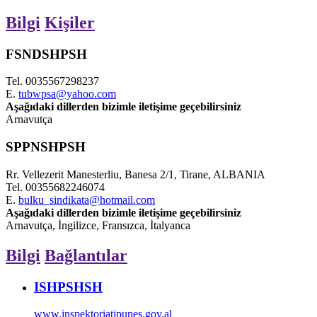
Bilgi
Kişiler
FSNDSHPSH
Tel.
0035567298237
E.
tubwpsa@yahoo.com
Aşağıdaki dillerden bizimle iletişime geçebilirsiniz
Arnavutça
SPPNSHPSH
Rr. Vellezerit Manesterliu, Banesa 2/1, Tirane, ALBANIA
Tel.
00355682246074
E.
bulku_sindikata@hotmail.com
Aşağıdaki dillerden bizimle iletişime geçebilirsiniz
Arnavutça, İngilizce, Fransızca, İtalyanca
Bilgi
Bağlantılar
ISHPSHSH
www.inspektoriatipunes.gov.al