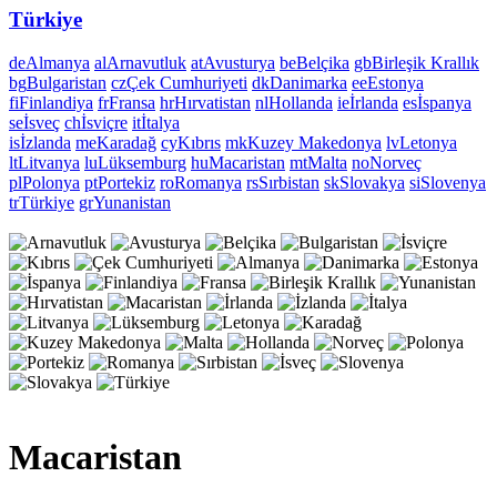
Türkiye
de
Almanya
al
Arnavutluk
at
Avusturya
be
Belçika
gb
Birleşik Krallık
bg
Bulgaristan
cz
Çek Cumhuriyeti
dk
Danimarka
ee
Estonya
fi
Finlandiya
fr
Fransa
hr
Hırvatistan
nl
Hollanda
ie
İrlanda
es
İspanya
se
İsveç
ch
İsviçre
it
İtalya
is
İzlanda
me
Karadağ
cy
Kıbrıs
mk
Kuzey Makedonya
lv
Letonya
lt
Litvanya
lu
Lüksemburg
hu
Macaristan
mt
Malta
no
Norveç
pl
Polonya
pt
Portekiz
ro
Romanya
rs
Sırbistan
sk
Slovakya
si
Slovenya
tr
Türkiye
gr
Yunanistan
Macaristan