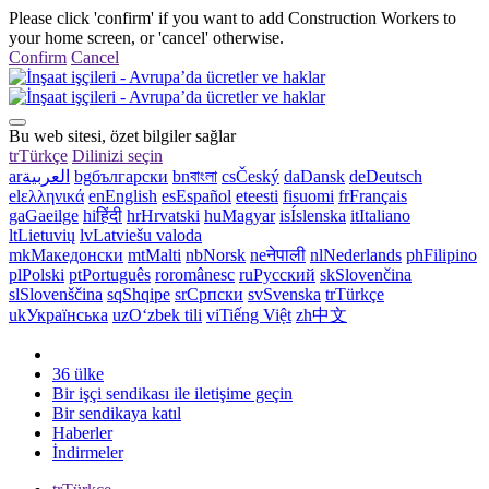
Please click 'confirm' if you want to add Construction Workers to
your home screen, or 'cancel' otherwise.
Confirm
Cancel
Bu web sitesi, özet bilgiler sağlar
tr
Türkçe
Dilinizi seçin
ar
العربية
bg
български
bn
বাংলা
cs
Český
da
Dansk
de
Deutsch
el
ελληνικά
en
English
es
Español
et
eesti
fi
suomi
fr
Français
ga
Gaeilge
hi
हिंदी
hr
Hrvatski
hu
Magyar
is
Íslenska
it
Italiano
lt
Lietuvių
lv
Latviešu valoda
mk
Македонски
mt
Malti
nb
Norsk
ne
नेपाली
nl
Nederlands
ph
Filipino
pl
Polski
pt
Português
ro
românesc
ru
Русский
sk
Slovenčina
sl
Slovenščina
sq
Shqipe
sr
Српски
sv
Svenska
tr
Türkçe
uk
Українська
uz
Oʻzbek tili
vi
Tiếng Việt
zh
中文
36 ülke
Bir işçi sendikası ile iletişime geçin
Bir sendikaya katıl
Haberler
İndirmeler