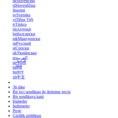
sk
Slovenčina
sl
Slovenščina
fi
suomi
sv
Svenska
vi
Tiếng Việt
tr
Türkçe
el
ελληνικά
bg
български
mk
Македонски
ru
Русский
sr
Српски
uk
Українська
ar
العربية
ne
नेपाली
hi
हिंदी
bn
বাংলা
zh
中文
36 ülke
Bir işçi sendikası ile iletişime geçin
Bir sendikaya katıl
Haberler
İndirmeler
Proje
Gizlilik politikası