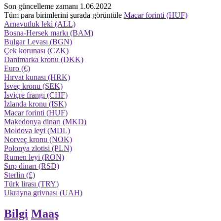
Son güncelleme zamanı 1.06.2022
Tüm para birimlerini şurada görüntüle
Macar forinti (HUF)
Arnavutluk leki (ALL)
Bosna-Hersek markı (BAM)
Bulgar Levası (BGN)
Çek korunası (CZK)
Danimarka kronu (DKK)
Euro (€)
Hırvat kunası (HRK)
İsveç kronu (SEK)
İsviçre frangı (CHF)
İzlanda kronu (ISK)
Macar forinti (HUF)
Makedonya dinarı (MKD)
Moldova leyi (MDL)
Norveç kronu (NOK)
Polonya zlotisi (PLN)
Rumen leyi (RON)
Sırp dinarı (RSD)
Sterlin (£)
Türk lirası (TRY)
Ukrayna grivnası (UAH)
Bilgi
Maaş