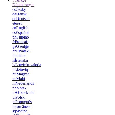
tr
Türkçe
Dilinizi seçin
cs
Český
da
Dansk
de
Deutsch
et
eesti
en
English
es
Español
ph
Filipino
fr
Français
ga
Gaeilge
hr
Hrvatski
it
Italiano
is
Íslenska
lv
Latviešu valoda
lt
Lietuvių
hu
Magyar
mt
Malti
nl
Nederlands
nb
Norsk
uz
Oʻzbek tili
pl
Polski
pt
Português
ro
românesc
sq
Shqipe