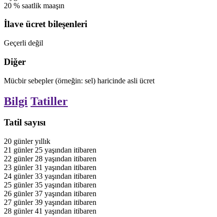
20
%
saatlik maaşın
İlave ücret bileşenleri
Geçerli değil
Diğer
Mücbir sebepler (örneğin: sel) haricinde asli ücret
Bilgi
Tatiller
Tatil sayısı
20
günler
yıllık
21
günler
25 yaşından itibaren
22
günler
28 yaşından itibaren
23
günler
31 yaşından itibaren
24
günler
33 yaşından itibaren
25
günler
35 yaşından itibaren
26
günler
37 yaşından itibaren
27
günler
39 yaşından itibaren
28
günler
41 yaşından itibaren