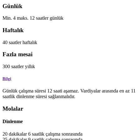
Günlük
Min.
4
maks.
12
saatler
günlük
Haftalık
40
saatler
haftalık
Fazla mesai
300
saatler
yıllık
Bilgi
Günlük çalışma süresi 12 saati aşamaz. Vardiyalar arasında en az 11
saatlik dinlenme süresi sağlanmalıdır.
Molalar
Dinlenme
20
dakikalar
6 saatlik çalışma sonrasında
25
dakikalar
9 saatlik çalışma sonrasında