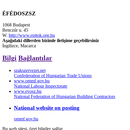
ÉFÉDOSZSZ
1068 Budapest
Benczúr u. 45
W.
http://www.epitok.org.hu
Aşağıdaki dillerden bizimle iletişime geçebilirsiniz
İngilizce, Macarca
Bilgi
Bağlantılar
szakszervezet.net
Confederation of Hungarian Trade Unions
www.ommf.gov.hu
National Labour Inspectorate
www.evosz.hu
National Federation of Hungarian Building Contractors
National website on posting
ommf.gov.hu
Bu web sitesi, özet bilgiler sağlar