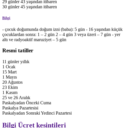
29
günler
43 yaşından itibaren
30
günler
45 yaşından itibaren
Bilgi
- çocuk doğumunda doğum izni (baba): 5 gün - 16 yaşından küçük
çocuklardan sonra: 1 – 2 gün 2 – 4 gün 3 veya üzeri – 7 gün - yer
altı ve radyoaktif maruziyet – 5 gün
Resmi tatiller
11
günler
yıllık
1 Ocak
15 Mart
1 Mayıs
20 Ağustos
23 Ekim
1 Kasım
25 ve 26 Aralık
Paskalyadan Önceki Cuma
Paskalya Pazartesisi
Paskalyadan Sonraki Yedinci Pazartesi
Bilgi
Ücret kesintileri