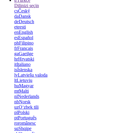
tr
Türkçe
Dilinizi seçin
cs
Český
da
Dansk
de
Deutsch
et
eesti
en
English
es
Español
ph
Filipino
fr
Français
ga
Gaeilge
hr
Hrvatski
it
Italiano
is
Íslenska
lv
Latviešu valoda
lt
Lietuvių
hu
Magyar
mt
Malti
nl
Nederlands
nb
Norsk
uz
Oʻzbek tili
pl
Polski
pt
Português
ro
românesc
sq
Shqipe