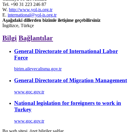
Tel.
+90 31 223 246 87
W.
http://www.yol-is.org.tr
E.
international@yol-is.org.tr
Aşağıdaki dillerden bizimle iletişime geçebilirsiniz
İngilizce, Türkçe
Bilgi
Bağlantılar
General Directorate of International Labor
Force
birim.ailevecalisma.gov.tr
General Directorate of Migration Management
www.goc.gov.tr
National legislation for foreigners to work in
Turkey
www.goc.gov.tr
Bu web sitesi, özet bilgiler sağlar