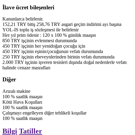
İlave ücret bileşenleri
Kanunlarca belirlenir.
152,21
TRY
bitiş
258,76
TRY
asgari geçim indirimi ayı başına
YOL-IS toplu iş sözleşmesi ile belirlenir
Her yıl prim ödenir
:
120
x
100
%
günlük maaşın
850
TRY
işçinin evlenmesi durumunda
450
TRY
işçinin her yenidoğan çocuğu için
450
TRY
işçinin eşinin/çocuğunun vefatı durumunda
250
TRY
işçinin ebeveynlerinden birinin vefatı durumunda
2.000
TRY
işçinin işveren tesisleri dışında doğal nedenlerle vefatı
halinde cenaze masrafları
Diğer
Arızalı makine
100
%
saatlik maaşın
Kötü Hava Koşulları
100
%
saatlik maaşın
Çalışmayı engelleyen diğer tehlikeli koşullar
100
%
saatlik maaşın
Bilgi
Tatiller