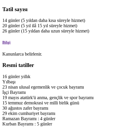
Tatil sayısı
14
günler
(5 yıldan daha kısa süreyle hizmet)
20
günler
(5 yıl ilâ 15 yıl süreyle hizmet)
26
günler
(15 yıldan daha uzun süreyle hizmet)
Bilgi
Kanunlarca belirlenir.
Resmi tatiller
16
günler
yıllık
Yılbaşı
23
nisan
ulusal egemenlik ve çocuk bayramı
İşçi Bayramı
19
mayıs
atatürk'ü anma, gençlik ve spor bayramı
15
temmuz
demokrasi ve milli birlik günü
30
ağustos
zafer bayramı
29
ekim
cumhuriyet bayramı
Ramazan Bayramı
:
4
günler
Kurban Bayramı
:
5
günler