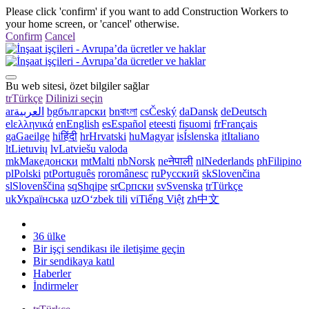
Please click 'confirm' if you want to add Construction Workers to
your home screen, or 'cancel' otherwise.
Confirm
Cancel
Bu web sitesi, özet bilgiler sağlar
tr
Türkçe
Dilinizi seçin
ar
العربية
bg
български
bn
বাংলা
cs
Český
da
Dansk
de
Deutsch
el
ελληνικά
en
English
es
Español
et
eesti
fi
suomi
fr
Français
ga
Gaeilge
hi
हिंदी
hr
Hrvatski
hu
Magyar
is
Íslenska
it
Italiano
lt
Lietuvių
lv
Latviešu valoda
mk
Македонски
mt
Malti
nb
Norsk
ne
नेपाली
nl
Nederlands
ph
Filipino
pl
Polski
pt
Português
ro
românesc
ru
Русский
sk
Slovenčina
sl
Slovenščina
sq
Shqipe
sr
Српски
sv
Svenska
tr
Türkçe
uk
Українська
uz
Oʻzbek tili
vi
Tiếng Việt
zh
中文
36 ülke
Bir işçi sendikası ile iletişime geçin
Bir sendikaya katıl
Haberler
İndirmeler