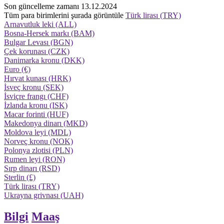
Son güncelleme zamanı 13.12.2024
Tüm para birimlerini şurada görüntüle
Türk lirası (TRY)
Arnavutluk leki (ALL)
Bosna-Hersek markı (BAM)
Bulgar Levası (BGN)
Çek korunası (CZK)
Danimarka kronu (DKK)
Euro (€)
Hırvat kunası (HRK)
İsveç kronu (SEK)
İsviçre frangı (CHF)
İzlanda kronu (ISK)
Macar forinti (HUF)
Makedonya dinarı (MKD)
Moldova leyi (MDL)
Norveç kronu (NOK)
Polonya zlotisi (PLN)
Rumen leyi (RON)
Sırp dinarı (RSD)
Sterlin (£)
Türk lirası (TRY)
Ukrayna grivnası (UAH)
Bilgi
Maaş