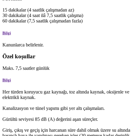
15
dakikalar
(4 saatlik çalışmadan az)
30
dakikalar
(4 saat ilâ 7,5 saatlik çalışma)
60
dakikalar
(7,5 saatlik çalışmadan fazla)
Bilgi
Kanunlarca belirlenir.
Özel koşullar
Maks.
7,5
saatler
günlük
Bilgi
Her türden koruyucu gaz kaynağı, toz altında kaynak, oksijenle ve
elektrikli kaynak.
Kanalizasyon ve tünel yapımı gibi yer altı çalışmaları.
Gürültü seviyesi 85 dB (A) değerini aşan süreçler.
Giriş, çıkış ve geçiş için harcanan süre dahil olmak üzere su altında
basınçlı hava ile yapılması gereken işler (20 metreye kadar derinlik