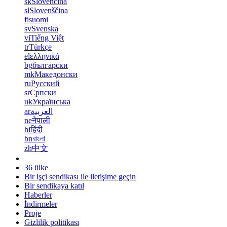
sk
Slovenčina
sl
Slovenščina
fi
suomi
sv
Svenska
vi
Tiếng Việt
tr
Türkçe
el
ελληνικά
bg
български
mk
Македонски
ru
Русский
sr
Српски
uk
Українська
ar
العربية
ne
नेपाली
hi
हिंदी
bn
বাংলা
zh
中文
36 ülke
Bir işçi sendikası ile iletişime geçin
Bir sendikaya katıl
Haberler
İndirmeler
Proje
Gizlilik politikası