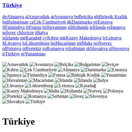
Türkiye
de
Almanya
al
Arnavutluk
at
Avusturya
be
Belçika
gb
Birleşik Krallık
bg
Bulgaristan
cz
Çek Cumhuriyeti
dk
Danimarka
ee
Estonya
fi
Finlandiya
fr
Fransa
hr
Hırvatistan
nl
Hollanda
ie
İrlanda
es
İspanya
se
İsveç
ch
İsviçre
it
İtalya
is
İzlanda
me
Karadağ
cy
Kıbrıs
mk
Kuzey Makedonya
lv
Letonya
lt
Litvanya
lu
Lüksemburg
hu
Macaristan
mt
Malta
no
Norveç
pl
Polonya
pt
Portekiz
ro
Romanya
rs
Sırbistan
sk
Slovakya
si
Slovenya
tr
Türkiye
gr
Yunanistan
Türkiye