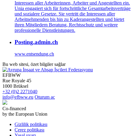
Interessen aller Arbeiterinnen, Arbeiter und Angestellten ein.
Unia engagiert sich für fortschrittliche Gesamtarbeitsverträge
und sozialere Gesetze. Sie vertritt die Interessen aller
Arbeitnehmenden bis hin zu Kaderangestellten und bietet
ihren Mitgliedern Beratung, Rechtsschutz und weitere
professionelle Dienstleistungen.
Posting.admin.ch
www.entsendung.ch
Bu web sitesi, özet bilgiler sağlar
EFBWW
Rue Royale 45
1000 Brüksel
+32 (0)2 2271040
info@efbww.eu
Oturum aç
Co-financed
by the European Union
Gizlilik politikası
Çerez politikası
Yasal uyarı