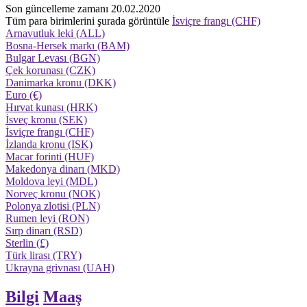
Son güncelleme zamanı 20.02.2020
Tüm para birimlerini şurada görüntüle
İsviçre frangı (CHF)
Arnavutluk leki (ALL)
Bosna-Hersek markı (BAM)
Bulgar Levası (BGN)
Çek korunası (CZK)
Danimarka kronu (DKK)
Euro (€)
Hırvat kunası (HRK)
İsveç kronu (SEK)
İsviçre frangı (CHF)
İzlanda kronu (ISK)
Macar forinti (HUF)
Makedonya dinarı (MKD)
Moldova leyi (MDL)
Norveç kronu (NOK)
Polonya zlotisi (PLN)
Rumen leyi (RON)
Sırp dinarı (RSD)
Sterlin (£)
Türk lirası (TRY)
Ukrayna grivnası (UAH)
Bilgi
Maaş