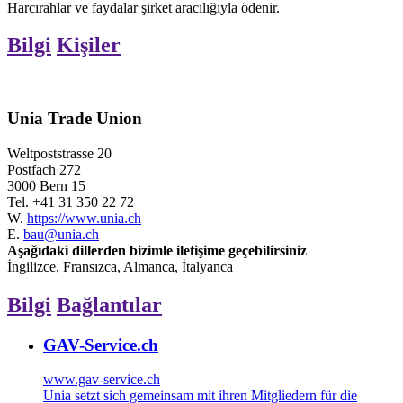
Harcırahlar ve faydalar şirket aracılığıyla ödenir.
Bilgi
Kişiler
Unia Trade Union
Weltpoststrasse 20
Postfach 272
3000 Bern 15
Tel.
+41 31 350 22 72
W.
https://www.unia.ch
E.
bau@unia.ch
Aşağıdaki dillerden bizimle iletişime geçebilirsiniz
İngilizce, Fransızca, Almanca, İtalyanca
Bilgi
Bağlantılar
GAV-Service.ch
www.gav-service.ch
Unia setzt sich gemeinsam mit ihren Mitgliedern für die