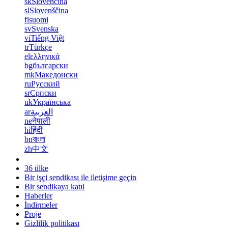
sk
Slovenčina
sl
Slovenščina
fi
suomi
sv
Svenska
vi
Tiếng Việt
tr
Türkçe
el
ελληνικά
bg
български
mk
Македонски
ru
Русский
sr
Српски
uk
Українська
ar
العربية
ne
नेपाली
hi
हिंदी
bn
বাংলা
zh
中文
36 ülke
Bir işçi sendikası ile iletişime geçin
Bir sendikaya katıl
Haberler
İndirmeler
Proje
Gizlilik politikası