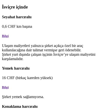
İsviçre içinde
Seyahat harcırahı
0,6
CHF
km başına
Bilgi
Ulaşım maliyetleri yalnızca şirket açıkça özel bir araç
kullanılacağına dair talimat vermişse geri ödenebilir.
Şirket yurt dışında çalışan işçinin İsviçre’ye ulaşım maliyetini
karşılamalıdır.
Yemek harcırahı
16
CHF
(birkaç kareden yüksek)
Bilgi
Şirket yemek sağlamıyorsa.
Konaklama harcırahı