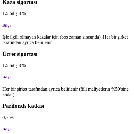
Kaza sigortası
1,5
bitiş
3
%
Bilgi
İşle ilgili olmayan kazalar için (boş zaman sırasında). Her bir şirket
tarafından ayrıca belirlenir.
Ücret sigortası
1,5
bitiş
3
%
Bilgi
Her bir şirket tarafından ayrıca belirlenir (fiili maliyetlerin %50’sine
kadar).
Parifonds katkısı
0,7
%
Bilgi