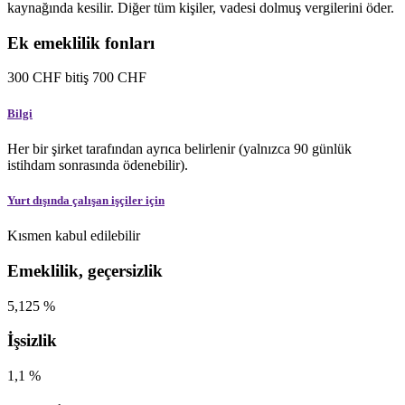
kaynağında kesilir. Diğer tüm kişiler, vadesi dolmuş vergilerini öder.
Ek emeklilik fonları
300
CHF
bitiş
700
CHF
Bilgi
Her bir şirket tarafından ayrıca belirlenir (yalnızca 90 günlük
istihdam sonrasında ödenebilir).
Yurt dışında çalışan işçiler için
Kısmen kabul edilebilir
Emeklilik, geçersizlik
5,125
%
İşsizlik
1,1
%