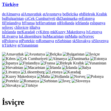
Türkiye
de
Almanya
al
Arnavutluk
at
Avusturya
be
Belçika
gb
Birleşik Krallık
bg
Bulgaristan
cz
Çek Cumhuriyeti
dk
Danimarka
ee
Estonya
fi
Finlandiya
fr
Fransa
hr
Hırvatistan
nl
Hollanda
ie
İrlanda
es
İspanya
se
İsveç
ch
İsviçre
it
İtalya
is
İzlanda
me
Karadağ
cy
Kıbrıs
mk
Kuzey Makedonya
lv
Letonya
lt
Litvanya
lu
Lüksemburg
hu
Macaristan
mt
Malta
no
Norveç
pl
Polonya
pt
Portekiz
ro
Romanya
rs
Sırbistan
sk
Slovakya
si
Slovenya
tr
Türkiye
gr
Yunanistan
İsviçre