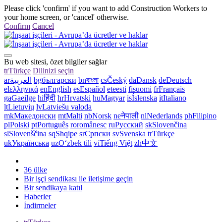
Please click 'confirm' if you want to add Construction Workers to
your home screen, or 'cancel' otherwise.
Confirm
Cancel
Bu web sitesi, özet bilgiler sağlar
tr
Türkçe
Dilinizi seçin
ar
العربية
bg
български
bn
বাংলা
cs
Český
da
Dansk
de
Deutsch
el
ελληνικά
en
English
es
Español
et
eesti
fi
suomi
fr
Français
ga
Gaeilge
hi
हिंदी
hr
Hrvatski
hu
Magyar
is
Íslenska
it
Italiano
lt
Lietuvių
lv
Latviešu valoda
mk
Македонски
mt
Malti
nb
Norsk
ne
नेपाली
nl
Nederlands
ph
Filipino
pl
Polski
pt
Português
ro
românesc
ru
Русский
sk
Slovenčina
sl
Slovenščina
sq
Shqipe
sr
Српски
sv
Svenska
tr
Türkçe
uk
Українська
uz
Oʻzbek tili
vi
Tiếng Việt
zh
中文
36 ülke
Bir işçi sendikası ile iletişime geçin
Bir sendikaya katıl
Haberler
İndirmeler