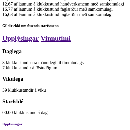
12,67
af launum á klukkustund
handverksmenn
með samkomulagi
16,77
af launum á klukkustund
faglærður
með samkomulagi
16,63
af launum á klukkustund
faglærður
með samkomulagi
Gildir ekki um útsenda starfsmenn
Upplýsingar
Vinnutími
Daglega
8
klukkustundir
frá mánudegi til fimmtudags
7
klukkustundir
á föstudögum
Vikulega
39
klukkustundir
á viku
Starfshlé
00:00
klukkustund
á dag
Upplýsingar