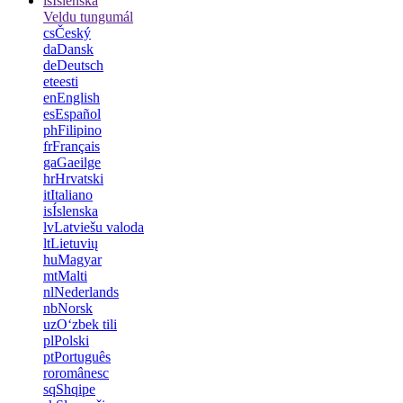
is
Íslenska
Veldu tungumál
cs
Český
da
Dansk
de
Deutsch
et
eesti
en
English
es
Español
ph
Filipino
fr
Français
ga
Gaeilge
hr
Hrvatski
it
Italiano
is
Íslenska
lv
Latviešu valoda
lt
Lietuvių
hu
Magyar
mt
Malti
nl
Nederlands
nb
Norsk
uz
Oʻzbek tili
pl
Polski
pt
Português
ro
românesc
sq
Shqipe