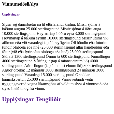
Vinnumeiðsli/slys
Upplýsingar
Slysa- og dánarbætur ná til eftirfarandi krafna: Missir sjónar á
báðum augum 25.000 sterlingspund Missir sjónar á öðru auga
10.000 sterlingspund Heyrnartap á öðru eyra 3.000 sterlingspund
Heyrnartap á báðum eyrum 10.000 sterlingspund Missir útlims við
aflimun eða við varanlegt tap á hreyfigetu: Öll höndin eða fóturinn
(undir olnboga eða hné) 25.000 sterlingspund allur handleggur eða
fótur (við eða fyrir ofan olnboga eða hné) 25.000 sterlingspund
Stóratá 1300 sterlingspund Önnur tá 600 sterlingspund Þumalfingur
4000 sterlingspund Vísifingur (tap á minnst einum lið) 4000
sterlingspund Aðrir fingur (tap á minnst einum lið) 800 sterlingspund
Algjör örorka: 12 mánuðir 3000 sterlingspund 24 mánuðir 3000
sterlingspund Varanlegt 15.000 sterlingspund Greiddar
hámarksbætur: 25.000 sterlingspund Vinnuveitandi veitir
tryggingavernd vegna líkamstjóns af völdum slyss á vinnustað eða
slyss á leið til og frá vinnu.
Upplýsingar
Tengiliðir