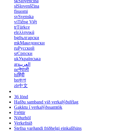
sk
Slovenčina
sl
Slovenščina
fi
suomi
sv
Svenska
vi
Tiếng Việt
tr
Türkçe
el
ελληνικά
bg
български
mk
Македонски
ru
Русский
sr
Српски
uk
Українська
ar
العربية
ne
नेपाली
hi
हिंदी
bn
বাংলা
zh
中文
36 lönd
Hafðu samband við verkalýðsfélag
Gakktu í verkalýðssamtök
Fréttir
Niðurhöl
Verkefnið
Stefna varðandi friðhelgi einkalífsins