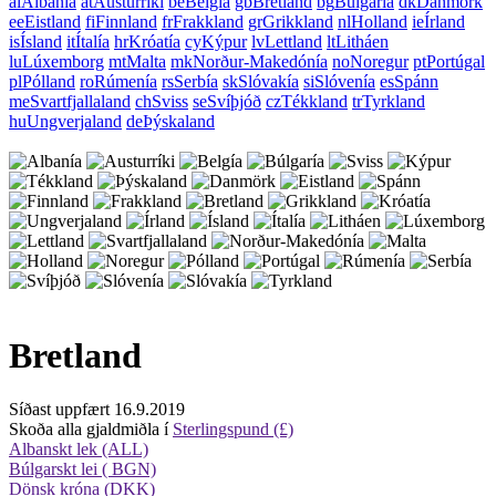
al
Albanía
at
Austurríki
be
Belgía
gb
Bretland
bg
Búlgaría
dk
Danmörk
ee
Eistland
fi
Finnland
fr
Frakkland
gr
Grikkland
nl
Holland
ie
Írland
is
Ísland
it
Ítalía
hr
Króatía
cy
Kýpur
lv
Lettland
lt
Litháen
lu
Lúxemborg
mt
Malta
mk
Norður-Makedónía
no
Noregur
pt
Portúgal
pl
Pólland
ro
Rúmenía
rs
Serbía
sk
Slóvakía
si
Slóvenía
es
Spánn
me
Svartfjallaland
ch
Sviss
se
Svíþjóð
cz
Tékkland
tr
Tyrkland
hu
Ungverjaland
de
Þýskaland
Bretland
Síðast uppfært 16.9.2019
Skoða alla gjaldmiðla í
Sterlingspund (£)
Albanskt lek (ALL)
Búlgarskt lei ( BGN)
Dönsk króna (DKK)