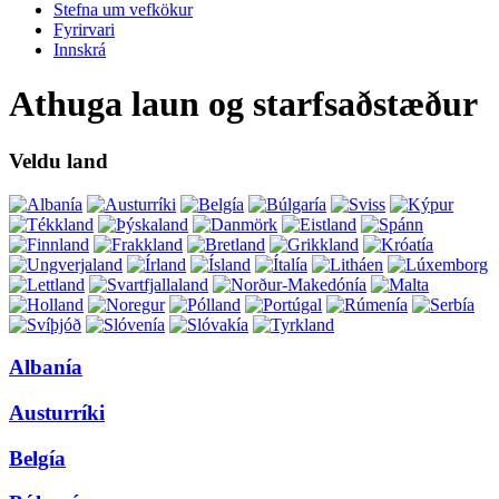
Stefna um vefkökur
Fyrirvari
Innskrá
Athuga laun og starfsaðstæður
Veldu land
Albanía
Austurríki
Belgía