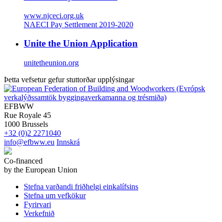
www.njceci.org.uk
NAECI Pay Settlement 2019-2020
Unite the Union Application
unitetheunion.org
Þetta vefsetur gefur stuttorðar upplýsingar
EFBWW
Rue Royale 45
1000 Brussels
+32 (0)2 2271040
info@efbww.eu
Innskrá
Co-financed
by the European Union
Stefna varðandi friðhelgi einkalífsins
Stefna um vefkökur
Fyrirvari
Verkefnið