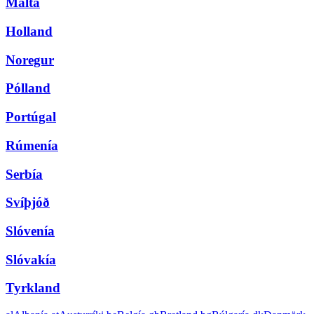
Malta
Holland
Noregur
Pólland
Portúgal
Rúmenía
Serbía
Svíþjóð
Slóvenía
Slóvakía
Tyrkland