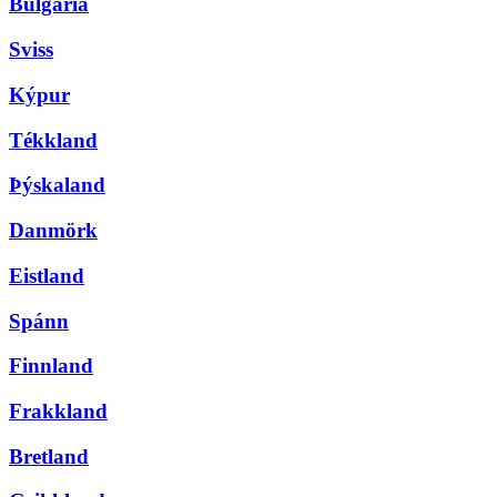
Búlgaría
Sviss
Kýpur
Tékkland
Þýskaland
Danmörk
Eistland
Spánn
Finnland
Frakkland
Bretland