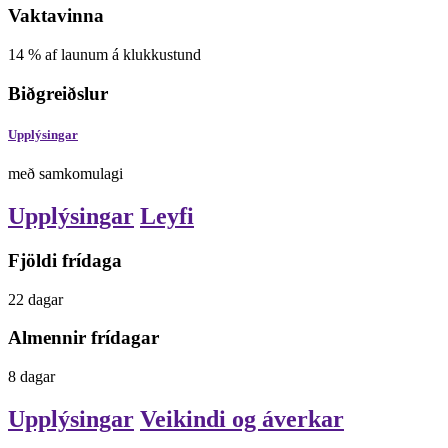
Vaktavinna
14
%
af launum á klukkustund
Biðgreiðslur
Upplýsingar
með samkomulagi
Upplýsingar
Leyfi
Fjöldi frídaga
22
dagar
Almennir frídagar
8
dagar
Upplýsingar
Veikindi og áverkar