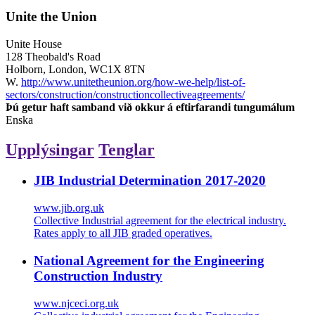
Unite the Union
Unite House
128 Theobald's Road
Holborn, London, WC1X 8TN
W.
http://www.unitetheunion.org/how-we-help/list-of-
sectors/construction/constructioncollectiveagreements/
Þú getur haft samband við okkur á eftirfarandi tungumálum
Enska
Upplýsingar
Tenglar
JIB Industrial Determination 2017-2020
www.jib.org.uk
Collective Industrial agreement for the electrical industry.
Rates apply to all JIB graded operatives.
National Agreement for the Engineering
Construction Industry
www.njceci.org.uk