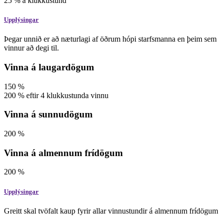
25
%
á klukkustund
Upplýsingar
Þegar unnið er að næturlagi af öðrum hópi starfsmanna en þeim sem
vinnur að degi til.
Vinna á laugardögum
150
%
200
%
eftir 4 klukkustunda vinnu
Vinna á sunnudögum
200
%
Vinna á almennum frídögum
200
%
Upplýsingar
Greitt skal tvöfalt kaup fyrir allar vinnustundir á almennum frídögum