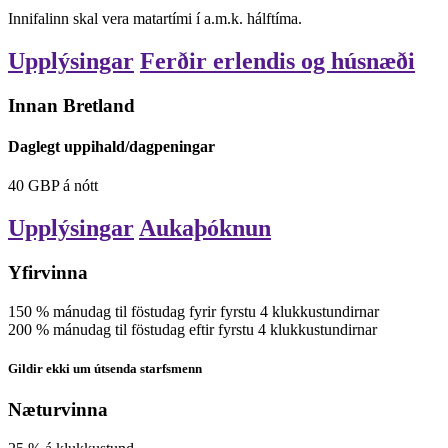
Innifalinn skal vera matartími í a.m.k. hálftíma.
Upplýsingar
Ferðir erlendis og húsnæði
Innan Bretland
Daglegt uppihald/dagpeningar
40
GBP
á nótt
Upplýsingar
Aukaþóknun
Yfirvinna
150
%
mánudag til föstudag fyrir fyrstu 4 klukkustundirnar
200
%
mánudag til föstudag eftir fyrstu 4 klukkustundirnar
Gildir ekki um útsenda starfsmenn
Næturvinna