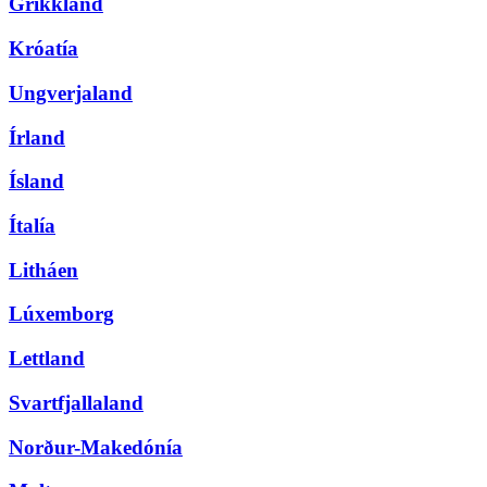
Grikkland
Króatía
Ungverjaland
Írland
Ísland
Ítalía
Litháen
Lúxemborg
Lettland
Svartfjallaland
Norður-Makedónía