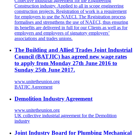
Collective industrial agreement for the Engineering
Construction industry. Applied to all in scope engineering
construction projects. Registration of work is a requirement
for employers to use the NAECI. The Registration process
formalises and strengthens the use of NAECI, thus ensuring
its benefits are delivered in full for our Clients as well as for
employers and employees of signatory employers’
associations and trades unions.
The Building and Allied Trades Joint Industrial
Council (BATJIC) has agreed new wage rates
to apply from Monday 27th June 2016 to
Sunday 25th June 2017.
www.unitetheunion.org
BATJIC Agreement
Demolition Industry Agreement
www.unitetheunion.org
UK collective industrial agreement for the Demolition
industry
Joint Industry Board for Plumbing Mechanical