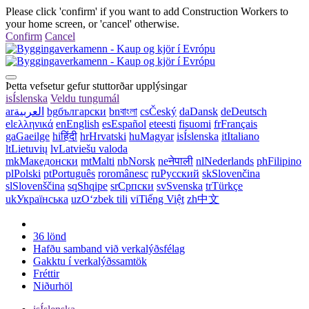
Please click 'confirm' if you want to add Construction Workers to
your home screen, or 'cancel' otherwise.
Confirm
Cancel
Þetta vefsetur gefur stuttorðar upplýsingar
is
Íslenska
Veldu tungumál
ar
العربية
bg
български
bn
বাংলা
cs
Český
da
Dansk
de
Deutsch
el
ελληνικά
en
English
es
Español
et
eesti
fi
suomi
fr
Français
ga
Gaeilge
hi
हिंदी
hr
Hrvatski
hu
Magyar
is
Íslenska
it
Italiano
lt
Lietuvių
lv
Latviešu valoda
mk
Македонски
mt
Malti
nb
Norsk
ne
नेपाली
nl
Nederlands
ph
Filipino
pl
Polski
pt
Português
ro
românesc
ru
Русский
sk
Slovenčina
sl
Slovenščina
sq
Shqipe
sr
Српски
sv
Svenska
tr
Türkçe
uk
Українська
uz
Oʻzbek tili
vi
Tiếng Việt
zh
中文
36 lönd
Hafðu samband við verkalýðsfélag
Gakktu í verkalýðssamtök
Fréttir
Niðurhöl