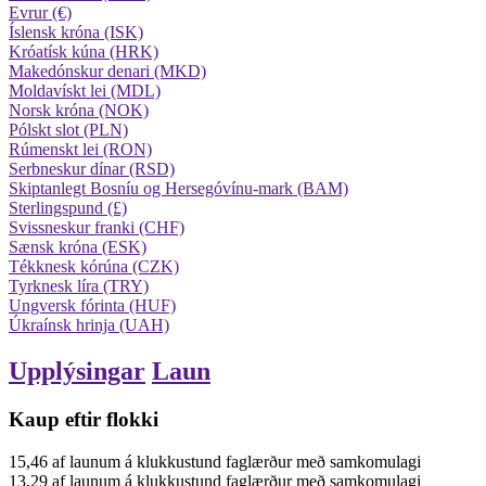
Evrur (€)
Íslensk króna (ISK)
Króatísk kúna (HRK)
Makedónskur denari (MKD)
Moldavískt lei (MDL)
Norsk króna (NOK)
Pólskt slot (PLN)
Rúmenskt lei (RON)
Serbneskur dínar (RSD)
Skiptanlegt Bosníu og Hersegóvínu-mark (BAM)
Sterlingspund (£)
Svissneskur franki (CHF)
Sænsk króna (ESK)
Tékknesk kórúna (CZK)
Tyrknesk líra (TRY)
Ungversk fórinta (HUF)
Úkraínsk hrinja (UAH)
Upplýsingar
Laun
Kaup eftir flokki
15,46
af launum á klukkustund
faglærður
með samkomulagi
13,29
af launum á klukkustund
faglærður
með samkomulagi