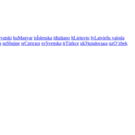
vatski
hu
Magyar
is
Íslenska
it
Italiano
lt
Lietuvių
lv
Latviešu valoda
a
sq
Shqipe
sr
Српски
sv
Svenska
tr
Türkçe
uk
Українська
uz
Oʻzbek