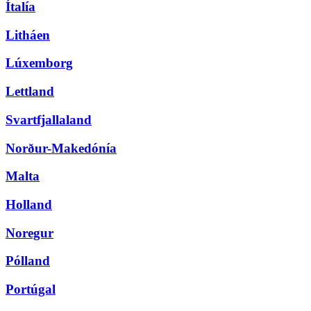
Ítalía
Litháen
Lúxemborg
Lettland
Svartfjallaland
Norður-Makedónía
Malta
Holland
Noregur
Pólland
Portúgal