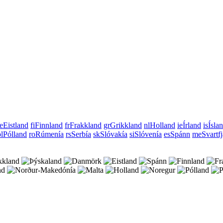
e
Eistland
fi
Finnland
fr
Frakkland
gr
Grikkland
nl
Holland
ie
Írland
is
Ísla
l
Pólland
ro
Rúmenía
rs
Serbía
sk
Slóvakía
si
Slóvenía
es
Spánn
me
Svartfj