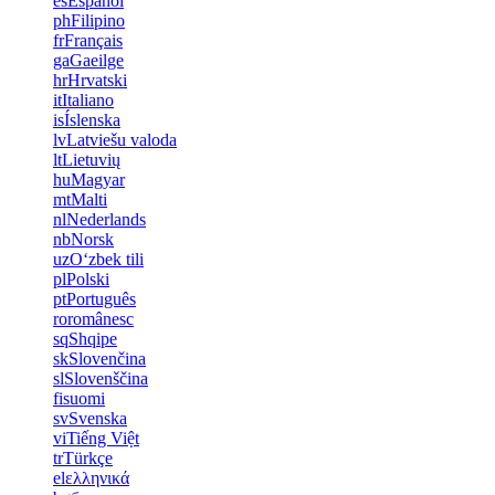
es
Español
ph
Filipino
fr
Français
ga
Gaeilge
hr
Hrvatski
it
Italiano
is
Íslenska
lv
Latviešu valoda
lt
Lietuvių
hu
Magyar
mt
Malti
nl
Nederlands
nb
Norsk
uz
Oʻzbek tili
pl
Polski
pt
Português
ro
românesc
sq
Shqipe
sk
Slovenčina
sl
Slovenščina
fi
suomi
sv
Svenska
vi
Tiếng Việt
tr
Türkçe
el
ελληνικά