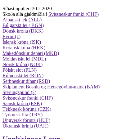
Síðast uppfært 20.2.2020
Skoða alla gjaldmiðla í
Svissneskur franki (CHF)
Albanskt lek (ALL)
Búlgarskt lei ( BGN)
Dönsk króna (DKK)
Evrur (€)
Íslensk króna (ISK)
Króatísk kúna (HRK)
Makedónskur denari (MKD)
Moldavískt lei (MDL)
Norsk króna (NOK)
Pólskt slot (PLN)
Rúmenskt lei (RON)
Serbneskur dínar (RSD)
Skiptanlegt Bosníu og Hersegóvínu-mark (BAM)
Sterlingspund (£)
Svissneskur franki (CHF)
Sænsk króna (ESK)
Tékknesk kórúna (CZK)
Tyrknesk líra (TRY)
Ungversk fórinta (HUF)
Úkraínsk hrinja (UAH)
Upplýsingar
Laun