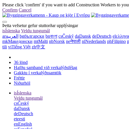
Please click 'confirm' if you want to add Construction Workers to your
Confirm
Cancel
Þetta vefsetur gefur stuttorðar upplýsingar
is
Íslenska
Veldu tungumál
ar
العربية
bg
български
bn
বাংলা
cs
Český
da
Dansk
de
Deutsch
el
ελληνι
mk
Македонски
mt
Malti
nb
Norsk
ne
नेपाली
nl
Nederlands
ph
Filipino
p
tili
vi
Tiếng Việt
zh
中文
36 lönd
Hafðu samband við verkalýðsfélag
Gakktu í verkalýðssamtök
Fréttir
Niðurhöl
is
Íslenska
Veldu tungumál
cs
Český
da
Dansk
de
Deutsch
et
eesti
en
English