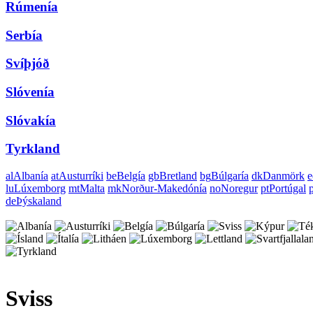
Rúmenía
Serbía
Svíþjóð
Slóvenía
Slóvakía
Tyrkland
al
Albanía
at
Austurríki
be
Belgía
gb
Bretland
bg
Búlgaría
dk
Danmörk
e
lu
Lúxemborg
mt
Malta
mk
Norður-Makedónía
no
Noregur
pt
Portúgal
p
de
Þýskaland
Sviss