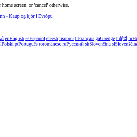
 home screen, or 'cancel' otherwise.
κά
en
English
es
Español
et
eesti
fi
suomi
fr
Français
ga
Gaeilge
hi
हिंदी
hr
Hr
l
Polski
pt
Português
ro
românesc
ru
Русский
sk
Slovenčina
sl
Slovenščin