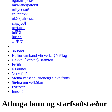
bg
български
mk
Македонски
ru
Русский
sr
Српски
uk
Українська
ar
العربية
ne
नेपाली
hi
हिंदी
bn
বাংলা
zh
中文
36 lönd
Hafðu samband við verkalýðsfélag
Gakktu í verkalýðssamtök
Fréttir
Niðurhöl
Verkefnið
Stefna varðandi friðhelgi einkalífsins
Stefna um vefkökur
Fyrirvari
Innskrá
Athuga laun og starfsaðstæður