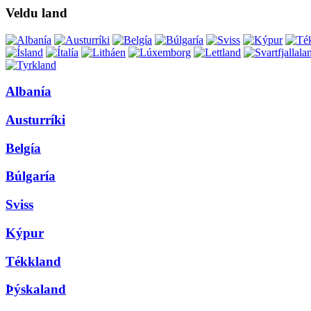
Veldu land
Albanía
Austurríki
Belgía
Búlgaría
Sviss
Kýpur
Tékkland
Þýskaland