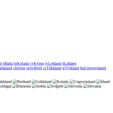
nd
it
Ítalía
hr
Króatía
cy
Kýpur
lv
Lettland
lt
Litháen
allaland
ch
Sviss
se
Svíþjóð
cz
Tékkland
tr
Tyrkland
hu
Ungverjaland