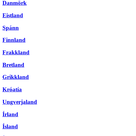
Danmörk
Eistland
Spánn
Finnland
Frakkland
Bretland
Grikkland
Króatía
Ungverjaland
Írland
Ísland