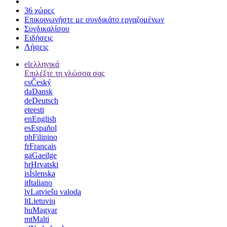
36 χώρες
Επικοινωνήστε με συνδικάτο εργαζομένων
Συνδικαλίσου
Ειδήσεις
Λήψεις
el
ελληνικά
Επιλέξτε τη γλώσσα σας
cs
Český
da
Dansk
de
Deutsch
et
eesti
en
English
es
Español
ph
Filipino
fr
Français
ga
Gaeilge
hr
Hrvatski
is
Íslenska
it
Italiano
lv
Latviešu valoda
lt
Lietuvių
hu
Magyar
mt
Malti