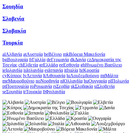
Σουηδία
Σλοβενία
Σλοβακία
Τουρκία
al
Αλβανία
at
Αυστρία
be
Βέλγιο
mk
Βόρεια Μακεδονία
bg
Βουλγαρία
fr
Γαλλία
de
Γερμανία
dk
Δανία
cz
Δημοκρατία της
Τσεχίας
ch
Ελβετία
gr
Ελλάδα
ee
Εσθονία
gb
Ηνωμένο Βασίλειο
ie
Ιρλανδία
is
Ισλανδία
es
Ισπανία
it
Ιταλία
hr
Κροατία
cy
Κύπρος
lv
Λετονία
lt
Λιθουανία
lu
Λουξεμβούργο
mt
Μάλτα
me
Μαυροβούνιο
no
Νορβηγία
nl
Ολλανδία
hu
Ουγγαρία
pl
Πολωνία
pt
Πορτογαλία
ro
Ρουμανία
rs
Σερβία
sk
Σλοβακία
si
Σλοβενία
se
Σουηδία
tr
Τουρκία
fi
Φινλανδία