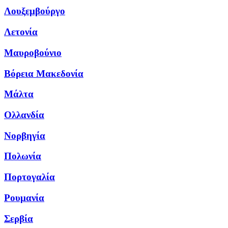
Λουξεμβούργο
Λετονία
Μαυροβούνιο
Βόρεια Μακεδονία
Μάλτα
Ολλανδία
Νορβηγία
Πολωνία
Πορτογαλία
Ρουμανία
Σερβία