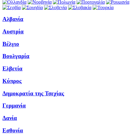
Αλβανία
Αυστρία
Βέλγιο
Βουλγαρία
Ελβετία
Κύπρος
Δημοκρατία της Τσεχίας
Γερμανία
Δανία
Εσθονία