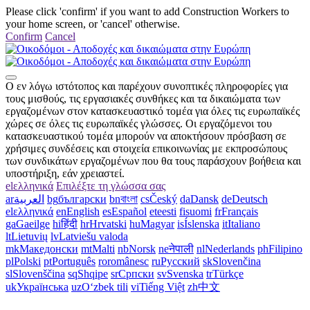
Please click 'confirm' if you want to add Construction Workers to
your home screen, or 'cancel' otherwise.
Confirm
Cancel
Ο εν λόγω ιστότοπος και παρέχουν συνοπτικές πληροφορίες για
τους μισθούς, τις εργασιακές συνθήκες και τα δικαιώματα των
εργαζομένων στον κατασκευαστικό τομέα για όλες τις ευρωπαϊκές
χώρες σε όλες τις ευρωπαϊκές γλώσσες. Οι εργαζόμενοι του
κατασκευαστικού τομέα μπορούν να αποκτήσουν πρόσβαση σε
χρήσιμες συνδέσεις και στοιχεία επικοινωνίας με εκπροσώπους
των συνδικάτων εργαζομένων που θα τους παράσχουν βοήθεια και
υποστήριξη, εάν χρειαστεί.
el
ελληνικά
Επιλέξτε τη γλώσσα σας
ar
العربية
bg
български
bn
বাংলা
cs
Český
da
Dansk
de
Deutsch
el
ελληνικά
en
English
es
Español
et
eesti
fi
suomi
fr
Français
ga
Gaeilge
hi
हिंदी
hr
Hrvatski
hu
Magyar
is
Íslenska
it
Italiano
lt
Lietuvių
lv
Latviešu valoda
mk
Македонски
mt
Malti
nb
Norsk
ne
नेपाली
nl
Nederlands
ph
Filipino
pl
Polski
pt
Português
ro
românesc
ru
Русский
sk
Slovenčina
sl
Slovenščina
sq
Shqipe
sr
Српски
sv
Svenska
tr
Türkçe
uk
Українська
uz
Oʻzbek tili
vi
Tiếng Việt
zh
中文