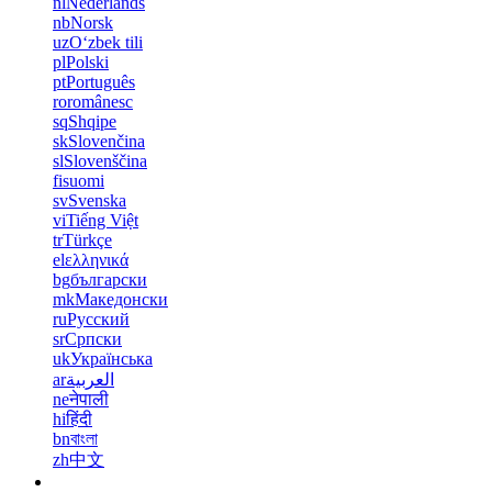
nl
Nederlands
nb
Norsk
uz
Oʻzbek tili
pl
Polski
pt
Português
ro
românesc
sq
Shqipe
sk
Slovenčina
sl
Slovenščina
fi
suomi
sv
Svenska
vi
Tiếng Việt
tr
Türkçe
el
ελληνικά
bg
български
mk
Македонски
ru
Русский
sr
Српски
uk
Українська
ar
العربية
ne
नेपाली
hi
हिंदी
bn
বাংলা
zh
中文