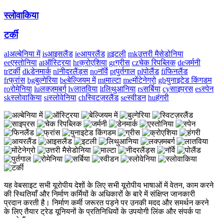
स्लोवाकिया
टर्की
al
अल्बेनिया में
is
आइसलैंड
ie
आयरलैंड
it
इटली
mk
उत्तरी मैसेडोनिया
ee
एस्तोनिया
at
ऑस्ट्रिया
hr
क्रोएशिया
gr
ग्रीस
cz
चेक रिपब्लिक
de
जर्मनी
tr
टर्की
dk
डेनमार्क
nl
नीदरलैंड्स
no
नॉर्वे
pt
पुर्तगाल
pl
पोलैंड
fi
फिनलैंड
fr
फ्रांस
bg
बुल्गेरिया
be
बेल्जियम में
mt
माल्टा
me
मोंटेनेग्रो
gb
युनाइटेड किंगडम
ro
रोमेनिया
lu
लक्ज़मबर्ग
lv
लातविया
lt
लिथुआनिया
rs
सर्बिया
cy
साइप्रस
es
स्पेन
sk
स्लोवाकिया
si
स्लोवेनिया
ch
स्विटज़रलैंड
se
स्वीडन
hu
हंगरी
यह वेबसाइट सभी यूरोपीय देशों के लिए सभी यूरोपीय भाषाओं में वेतन, काम करने
की स्थितियाँ और निर्माण कर्मियों के अधिकारों के बारे में संक्षिप्त जानकारी
प्रदान करती है। निर्माण कर्मी जरूरत पड़ने पर उनकी मदद और समर्थन करने
के लिए तैयार ट्रेड यूनियनों के प्रतिनिधियों के उपयोगी लिंक और संपर्क पा