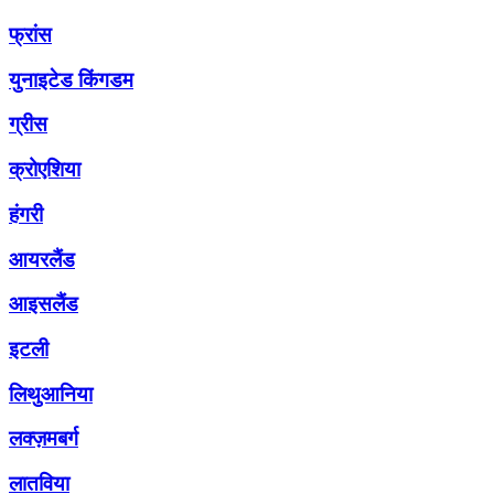
फ्रांस
युनाइटेड किंगडम
ग्रीस
क्रोएशिया
हंगरी
आयरलैंड
आइसलैंड
इटली
लिथुआनिया
लक्ज़मबर्ग
लातविया