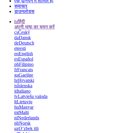
एक यूनियन में शामिल हों
समाचार
डाउनलोड्स
hi
हिंदी
अपनी भाषा का चयन करें
cs
Český
da
Dansk
de
Deutsch
et
eesti
en
English
es
Español
ph
Filipino
fr
Français
ga
Gaeilge
hr
Hrvatski
is
Íslenska
it
Italiano
lv
Latviešu valoda
lt
Lietuvių
hu
Magyar
mt
Malti
nl
Nederlands
nb
Norsk
uz
Oʻzbek tili