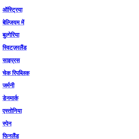
ऑस्ट्रिया
बेल्जियम में
बुल्गेरिया
स्विटज़रलैंड
साइप्रस
चेक रिपब्लिक
जर्मनी
डेनमार्क
एस्तोनिया
स्पेन
फिनलैंड