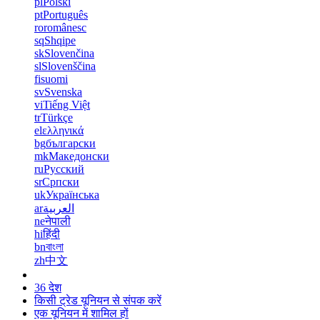
pl
Polski
pt
Português
ro
românesc
sq
Shqipe
sk
Slovenčina
sl
Slovenščina
fi
suomi
sv
Svenska
vi
Tiếng Việt
tr
Türkçe
el
ελληνικά
bg
български
mk
Македонски
ru
Русский
sr
Српски
uk
Українська
ar
العربية
ne
नेपाली
hi
हिंदी
bn
বাংলা
zh
中文
36 देश
किसी ट्रेड यूनियन से संपक करें
एक यूनियन में शामिल हों