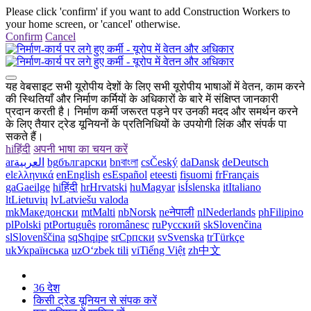
Please click 'confirm' if you want to add Construction Workers to
your home screen, or 'cancel' otherwise.
Confirm
Cancel
यह वेबसाइट सभी यूरोपीय देशों के लिए सभी यूरोपीय भाषाओं में वेतन, काम करने
की स्थितियाँ और निर्माण कर्मियों के अधिकारों के बारे में संक्षिप्त जानकारी
प्रदान करती है। निर्माण कर्मी जरूरत पड़ने पर उनकी मदद और समर्थन करने
के लिए तैयार ट्रेड यूनियनों के प्रतिनिधियों के उपयोगी लिंक और संपर्क पा
सकते हैं।
hi
हिंदी
अपनी भाषा का चयन करें
ar
العربية
bg
български
bn
বাংলা
cs
Český
da
Dansk
de
Deutsch
el
ελληνικά
en
English
es
Español
et
eesti
fi
suomi
fr
Français
ga
Gaeilge
hi
हिंदी
hr
Hrvatski
hu
Magyar
is
Íslenska
it
Italiano
lt
Lietuvių
lv
Latviešu valoda
mk
Македонски
mt
Malti
nb
Norsk
ne
नेपाली
nl
Nederlands
ph
Filipino
pl
Polski
pt
Português
ro
românesc
ru
Русский
sk
Slovenčina
sl
Slovenščina
sq
Shqipe
sr
Српски
sv
Svenska
tr
Türkçe
uk
Українська
uz
Oʻzbek tili
vi
Tiếng Việt
zh
中文
36 देश
किसी ट्रेड यूनियन से संपक करें