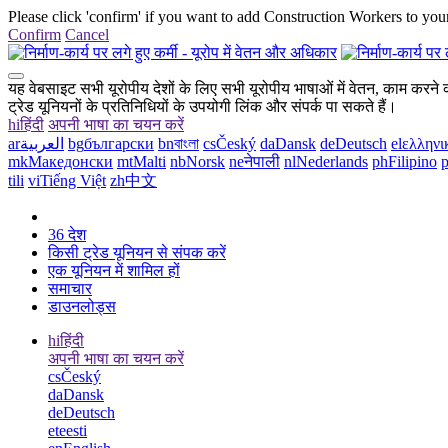
Please click 'confirm' if you want to add Construction Workers to your
Confirm
Cancel
यह वेबसाइट सभी यूरोपीय देशों के लिए सभी यूरोपीय भाषाओं में वेतन, काम करने की
ट्रेड यूनियनों के प्रतिनिधियों के उपयोगी लिंक और संपर्क पा सकते हैं।
hi
हिंदी
अपनी भाषा का चयन करें
ar
العربية
bg
български
bn
বাংলা
cs
Český
da
Dansk
de
Deutsch
el
ελληνι
mk
Македонски
mt
Malti
nb
Norsk
ne
नेपाली
nl
Nederlands
ph
Filipino
p
tili
vi
Tiếng Việt
zh
中文
36 देश
किसी ट्रेड यूनियन से संपक करें
एक यूनियन में शामिल हों
समाचार
डाउनलोड्स
hi
हिंदी
अपनी भाषा का चयन करें
cs
Český
da
Dansk
de
Deutsch
et
eesti