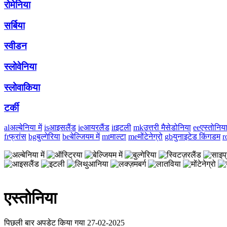
रोमेनिया
सर्बिया
स्वीडन
स्लोवेनिया
स्लोवाकिया
टर्की
al
अल्बेनिया में
is
आइसलैंड
ie
आयरलैंड
it
इटली
mk
उत्तरी मैसेडोनिया
ee
एस्तोनिय
fr
फ्रांस
bg
बुल्गेरिया
be
बेल्जियम में
mt
माल्टा
me
मोंटेनेग्रो
gb
युनाइटेड किंगडम
r
एस्तोनिया
पिछली बार अपडेट किया गया 27-02-2025