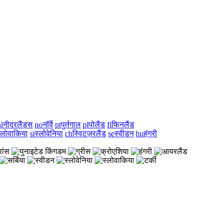
l
नीदरलैंड्स
no
नॉर्वे
pt
पुर्तगाल
pl
पोलैंड
fi
फिनलैंड
्लोवाकिया
si
स्लोवेनिया
ch
स्विटज़रलैंड
se
स्वीडन
hu
हंगरी