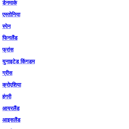
डेनमार्क
एस्तोनिया
स्पेन
फिनलैंड
फ्रांस
युनाइटेड किंगडम
ग्रीस
क्रोएशिया
हंगरी
आयरलैंड
आइसलैंड