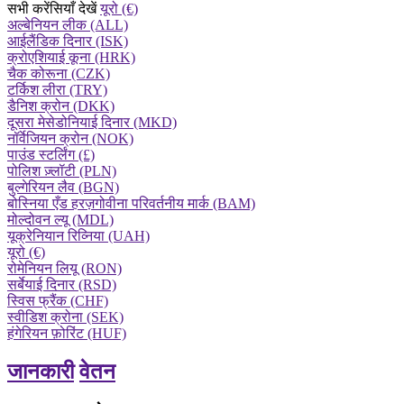
सभी करेंसियाँ देखें
यूरो (€)
अल्बेनियन लीक (ALL)
आईलैंडिक दिनार (ISK)
क्रोएशियाई कूना (HRK)
चैक कोरूना (CZK)
टर्किश लीरा (TRY)
डैनिश क्रोन (DKK)
दूसरा मेसेडोनियाई दिनार (MKD)
नॉर्वेजियन क्रोन (NOK)
पाउंड स्टर्लिंग (£)
पोलिश ज़्लॉटी (PLN)
बुल्गेरियन लैव (BGN)
बोस्निया एँड हरज़गोवीना परिवर्तनीय मार्क (BAM)
मोल्दोवन ल्यू (MDL)
यूक्रेनियान रिव्निया (UAH)
यूरो (€)
रोमेनियन लियू (RON)
सर्बेयाई दिनार (RSD)
स्विस फ्रैंक (CHF)
स्वीडिश क्रोना (SEK)
हंगेरियन फ़ोरिंट (HUF)
जानकारी
वेतन