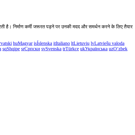
ान करती है। निर्माण कर्मी जरूरत पड़ने पर उनकी मदद और समर्थन करने के लिए तैयार
vatski
hu
Magyar
is
Íslenska
it
Italiano
lt
Lietuvių
lv
Latviešu valoda
a
sq
Shqipe
sr
Српски
sv
Svenska
tr
Türkçe
uk
Українська
uz
Oʻzbek