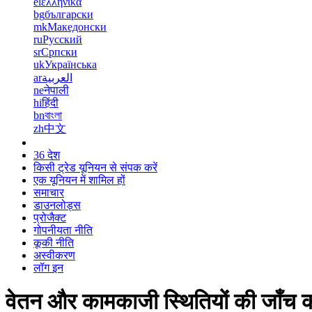
el
ελληνικά
bg
български
mk
Македонски
ru
Русский
sr
Српски
uk
Українська
ar
العربية
ne
नेपाली
hi
हिंदी
bn
বাংলা
zh
中文
36 देश
किसी ट्रेड यूनियन से संपक करें
एक यूनियन में शामिल हों
समाचार
डाउनलोड्स
प्रोजैक्ट
गोपनीयता नीति
कूकी नीति
अस्वीकरण
लॉग इन
वेतन और कामकाजी स्थितियों की जाँच कर