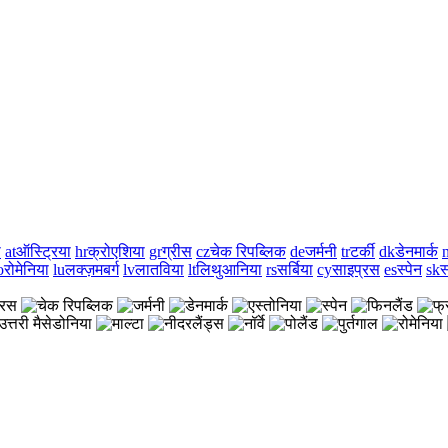
ा
at
ऑस्ट्रिया
hr
क्रोएशिया
gr
ग्रीस
cz
चेक रिपब्लिक
de
जर्मनी
tr
टर्की
dk
डेनमार्क
n
o
रोमेनिया
lu
लक्ज़मबर्ग
lv
लातविया
lt
लिथुआनिया
rs
सर्बिया
cy
साइप्रस
es
स्पेन
sk
स