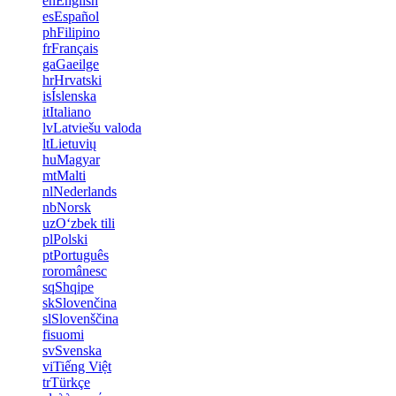
en
English
es
Español
ph
Filipino
fr
Français
ga
Gaeilge
hr
Hrvatski
is
Íslenska
it
Italiano
lv
Latviešu valoda
lt
Lietuvių
hu
Magyar
mt
Malti
nl
Nederlands
nb
Norsk
uz
Oʻzbek tili
pl
Polski
pt
Português
ro
românesc
sq
Shqipe
sk
Slovenčina
sl
Slovenščina
fi
suomi
sv
Svenska
vi
Tiếng Việt
tr
Türkçe