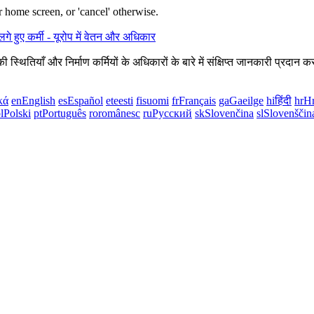
 home screen, or 'cancel' otherwise.
 स्थितियाँ और निर्माण कर्मियों के अधिकारों के बारे में संक्षिप्त जानकारी प्रद
κά
en
English
es
Español
et
eesti
fi
suomi
fr
Français
ga
Gaeilge
hi
हिंदी
hr
Hr
l
Polski
pt
Português
ro
românesc
ru
Русский
sk
Slovenčina
sl
Slovenščin