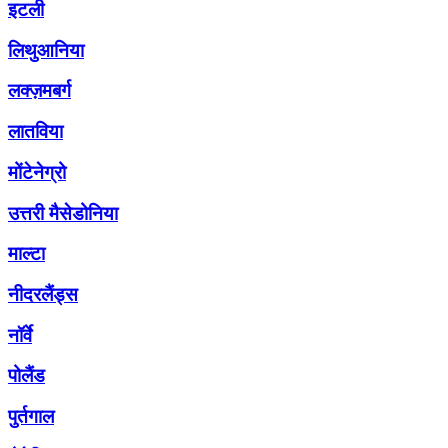
इटली
लिथुआनिया
लक्ज़मबर्ग
लातविया
मोंटेनेग्रो
उत्तरी मैसेडोनिया
माल्टा
नीदरलैंड्स
नॉर्वे
पोलैंड
पुर्तगाल