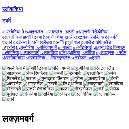
स्लोवाकिया
टर्की
al
अल्बेनिया में
is
आइसलैंड
ie
आयरलैंड
it
इटली
mk
उत्तरी मैसेडोनिया
ee
एस्तोनिया
at
ऑस्ट्रिया
hr
क्रोएशिया
gr
ग्रीस
cz
चेक रिपब्लिक
de
जर्मनी
tr
टर्की
dk
डेनमार्क
nl
नीदरलैंड्स
no
नॉर्वे
pt
पुर्तगाल
pl
पोलैंड
fi
फिनलैंड
fr
फ्रांस
bg
बुल्गेरिया
be
बेल्जियम में
mt
माल्टा
me
मोंटेनेग्रो
gb
युनाइटेड किंगडम
ro
रोमेनिया
lu
लक्ज़मबर्ग
lv
लातविया
lt
लिथुआनिया
rs
सर्बिया
cy
साइप्रस
es
स्पेन
sk
स्लोवाकिया
si
स्लोवेनिया
ch
स्विटज़रलैंड
se
स्वीडन
hu
हंगरी
लक्ज़मबर्ग