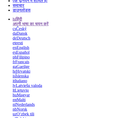
एक यूनियन में शामिल हों
समाचार
डाउनलोड्स
hi
हिंदी
अपनी भाषा का चयन करें
cs
Český
da
Dansk
de
Deutsch
et
eesti
en
English
es
Español
ph
Filipino
fr
Français
ga
Gaeilge
hr
Hrvatski
is
Íslenska
it
Italiano
lv
Latviešu valoda
lt
Lietuvių
hu
Magyar
mt
Malti
nl
Nederlands
nb
Norsk
uz
Oʻzbek tili