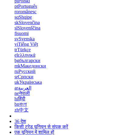
pl
Polski
pt
Português
ro
românesc
sq
Shqipe
sk
Slovenčina
sl
Slovenščina
fi
suomi
sv
Svenska
vi
Tiếng Việt
tr
Türkçe
el
ελληνικά
bg
български
mk
Македонски
ru
Русский
sr
Српски
uk
Українська
ar
العربية
ne
नेपाली
hi
हिंदी
bn
বাংলা
zh
中文
36 देश
किसी ट्रेड यूनियन से संपक करें
एक यूनियन में शामिल हों