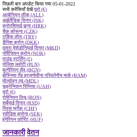
पिछली बार अपडेट किया गया 05-01-2022
सभी करेंसियाँ देखें
यूरो (€)
अल्बेनियन लीक (ALL)
आईलैंडिक दिनार (ISK)
क्रोएशियाई कूना (HRK)
चैक कोरूना (CZK)
टर्किश लीरा (TRY)
डैनिश क्रोन (DKK)
दूसरा मेसेडोनियाई दिनार (MKD)
नॉर्वेजियन क्रोन (NOK)
पाउंड स्टर्लिंग (£)
पोलिश ज़्लॉटी (PLN)
बुल्गेरियन लैव (BGN)
बोस्निया एँड हरज़गोवीना परिवर्तनीय मार्क (BAM)
मोल्दोवन ल्यू (MDL)
यूक्रेनियान रिव्निया (UAH)
यूरो (€)
रोमेनियन लियू (RON)
सर्बेयाई दिनार (RSD)
स्विस फ्रैंक (CHF)
स्वीडिश क्रोना (SEK)
हंगेरियन फ़ोरिंट (HUF)
जानकारी
वेतन