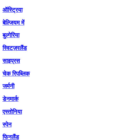
ऑस्ट्रिया
बेल्जियम में
बुल्गेरिया
स्विटज़रलैंड
साइप्रस
चेक रिपब्लिक
जर्मनी
डेनमार्क
एस्तोनिया
स्पेन
फिनलैंड