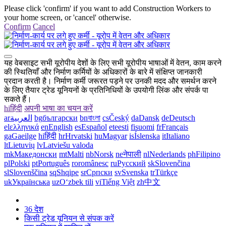
Please click 'confirm' if you want to add Construction Workers to
your home screen, or 'cancel' otherwise.
Confirm
Cancel
यह वेबसाइट सभी यूरोपीय देशों के लिए सभी यूरोपीय भाषाओं में वेतन, काम करने
की स्थितियाँ और निर्माण कर्मियों के अधिकारों के बारे में संक्षिप्त जानकारी
प्रदान करती है। निर्माण कर्मी जरूरत पड़ने पर उनकी मदद और समर्थन करने
के लिए तैयार ट्रेड यूनियनों के प्रतिनिधियों के उपयोगी लिंक और संपर्क पा
सकते हैं।
hi
हिंदी
अपनी भाषा का चयन करें
ar
العربية
bg
български
bn
বাংলা
cs
Český
da
Dansk
de
Deutsch
el
ελληνικά
en
English
es
Español
et
eesti
fi
suomi
fr
Français
ga
Gaeilge
hi
हिंदी
hr
Hrvatski
hu
Magyar
is
Íslenska
it
Italiano
lt
Lietuvių
lv
Latviešu valoda
mk
Македонски
mt
Malti
nb
Norsk
ne
नेपाली
nl
Nederlands
ph
Filipino
pl
Polski
pt
Português
ro
românesc
ru
Русский
sk
Slovenčina
sl
Slovenščina
sq
Shqipe
sr
Српски
sv
Svenska
tr
Türkçe
uk
Українська
uz
Oʻzbek tili
vi
Tiếng Việt
zh
中文
36 देश
किसी ट्रेड यूनियन से संपक करें