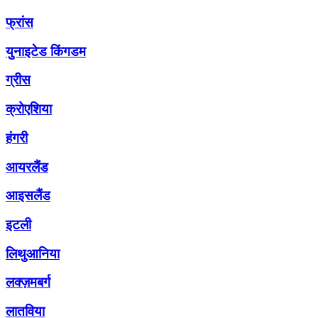
फ्रांस
युनाइटेड किंगडम
ग्रीस
क्रोएशिया
हंगरी
आयरलैंड
आइसलैंड
इटली
लिथुआनिया
लक्ज़मबर्ग
लातविया