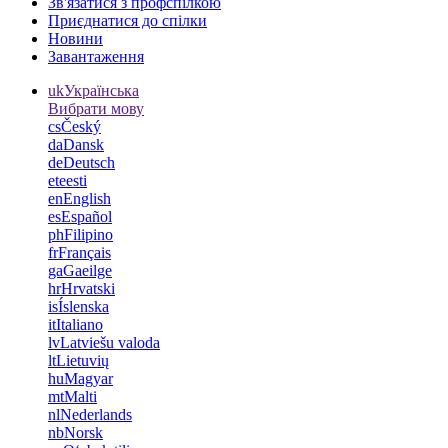
Зв'язатися з профспілкою
Приєднатися до спілки
Новини
Завантаження
uk
Українська
Вибрати мову
cs
Český
da
Dansk
de
Deutsch
et
eesti
en
English
es
Español
ph
Filipino
fr
Français
ga
Gaeilge
hr
Hrvatski
is
Íslenska
it
Italiano
lv
Latviešu valoda
lt
Lietuvių
hu
Magyar
mt
Malti
nl
Nederlands
nb
Norsk