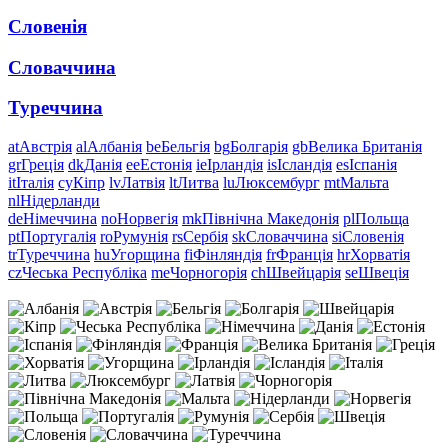
Словенія
Словаччина
Туреччина
at
Австрія
al
Албанія
be
Бельгія
bg
Болгарія
gb
Велика Британія
gr
Греція
dk
Данія
ee
Естонія
ie
Ірландія
is
Ісландія
es
Іспанія
it
Італія
cy
Кіпр
lv
Латвія
lt
Литва
lu
Люксембург
mt
Мальта
nl
Нідерланди
de
Німеччина
no
Норвегія
mk
Північна Македонія
pl
Польща
pt
Португалія
ro
Румунія
rs
Сербія
sk
Словаччина
si
Словенія
tr
Туреччина
hu
Угорщина
fi
Фінляндія
fr
Франція
hr
Хорватія
cz
Чеська Республіка
me
Чорногорія
ch
Швейцарія
se
Швеція