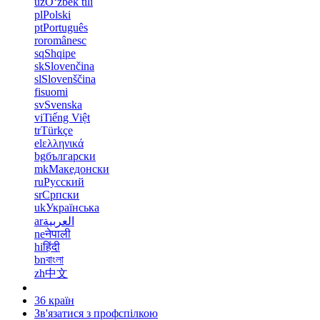
uz
Oʻzbek tili
pl
Polski
pt
Português
ro
românesc
sq
Shqipe
sk
Slovenčina
sl
Slovenščina
fi
suomi
sv
Svenska
vi
Tiếng Việt
tr
Türkçe
el
ελληνικά
bg
български
mk
Македонски
ru
Русский
sr
Српски
uk
Українська
ar
العربية
ne
नेपाली
hi
हिंदी
bn
বাংলা
zh
中文
36 країн
Зв'язатися з профспілкою