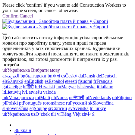
Please click 'confirm' if you want to add Construction Workers to
your home screen, or 'cancel' otherwise.
Confirm
Cancel
Цей сайт містить стислу інформацію усіма європейськими
мовами про заробітну плату, умови праці та права
будівельників у всіх європейських країнах. Будівельники
можуть знайти корисні посилання та контакти представників
профспілок, які готові допомогти й підтримати їх у разі
потреби.
uk
Українська
Вибрати мову
ar
العربية
bg
български
bn
বাংলা
cs
Český
da
Dansk
de
Deutsch
el
ελληνικά
en
English
es
Español
et
eesti
fi
suomi
fr
Français
ga
Gaeilge
hi
हिंदी
hr
Hrvatski
hu
Magyar
is
Íslenska
it
Italiano
lt
Lietuvių
lv
Latviešu valoda
mk
Македонски
mt
Malti
nb
Norsk
ne
नेपाली
nl
Nederlands
ph
Filipino
pl
Polski
pt
Português
ro
românesc
ru
Русский
sk
Slovenčina
sl
Slovenščina
sq
Shqipe
sr
Српски
sv
Svenska
tr
Türkçe
uk
Українська
uz
Oʻzbek tili
vi
Tiếng Việt
zh
中文
36 країн