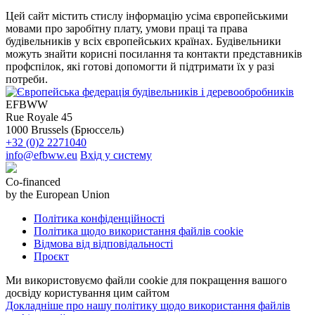
Цей сайт містить стислу інформацію усіма європейськими
мовами про заробітну плату, умови праці та права
будівельників у всіх європейських країнах. Будівельники
можуть знайти корисні посилання та контакти представників
профспілок, які готові допомогти й підтримати їх у разі
потреби.
EFBWW
Rue Royale 45
1000 Brussels (Брюссель)
+32 (0)2 2271040
info@efbww.eu
Вхід у систему
Co-financed
by the European Union
Політика конфіденційності
Політика щодо використання файлів cookie
Відмова від відповідальності
Проєкт
Ми використовуємо файли cookie для покращення вашого
досвіду користування цим сайтом
Докладніше про нашу політику щодо використання файлів