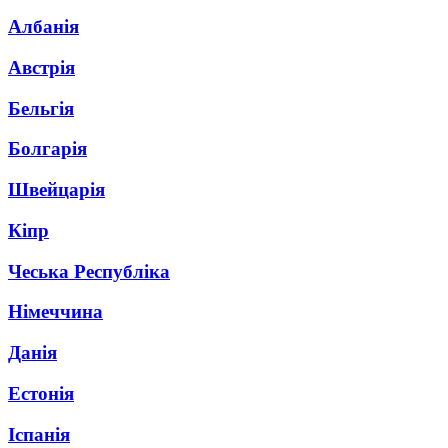
Албанія
Австрія
Бельгія
Болгарія
Швейцарія
Кіпр
Чеська Республіка
Німеччина
Данія
Естонія
Іспанія