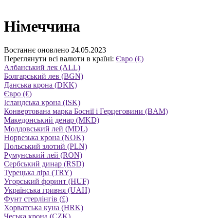
Німеччина
Востаннє оновлено 24.05.2023
Переглянути всі валюти в країні:
Євро (€)
Албанський лек (ALL)
Болгарський лев (BGN)
Данська крона (DKK)
Євро (€)
Ісландська крона (ISK)
Конвертована марка Боснії і Герцеговини (BAM)
Македонський денар (MKD)
Молдовський лей (MDL)
Норвезька крона (NOK)
Польський злотий (PLN)
Румунський лей (RON)
Сербський динар (RSD)
Турецька ліра (TRY)
Угорський форинт (HUF)
Українська гривня (UAH)
Фунт стерлінгів (£)
Хорватська куна (HRK)
Чеська крона (CZK)