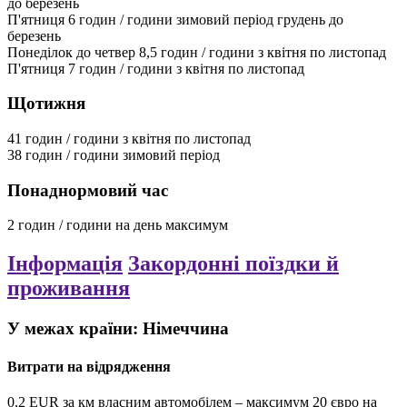
до
березень
П'ятниця
6
годин / години
зимовий період
грудень
до
березень
Понеділок
до
четвер
8,5
годин / години
з квітня по листопад
П'ятниця
7
годин / години
з квітня по листопад
Щотижня
41
годин / години
з квітня по листопад
38
годин / години
зимовий період
Понаднормовий час
2
годин / години
на день
максимум
Інформація
Закордонні поїздки й
проживання
У межах країни: Німеччина
Витрати на відрядження
0,2
EUR
за км
власним автомобілем – максимум 20 євро на