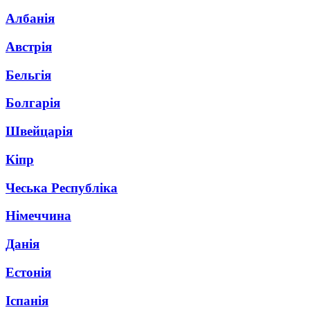
Албанія
Австрія
Бельгія
Болгарія
Швейцарія
Кіпр
Чеська Республіка
Німеччина
Данія
Естонія
Іспанія