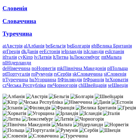
Словенія
Словаччина
Туреччина
at
Австрія
al
Албанія
be
Бельгія
bg
Болгарія
gb
Велика Британія
gr
Греція
dk
Данія
ee
Естонія
ie
Ірландія
is
Ісландія
es
Іспанія
it
Італія
cy
Кіпр
lv
Латвія
lt
Литва
lu
Люксембург
mt
Мальта
nl
Нідерланди
de
Німеччина
no
Норвегія
mk
Північна Македонія
pl
Польща
pt
Португалія
ro
Румунія
rs
Сербія
sk
Словаччина
si
Словенія
tr
Туреччина
hu
Угорщина
fi
Фінляндія
fr
Франція
hr
Хорватія
cz
Чеська Республіка
me
Чорногорія
ch
Швейцарія
se
Швеція