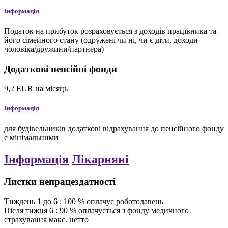
Інформація
Податок на прибуток розраховується з доходів працівника та
його сімейного стану (одружені чи ні, чи є діти, доходи
чоловіка/дружини/партнера)
Додаткові пенсійні фонди
9,2
EUR
на місяць
Інформація
для будівельників додаткові відрахування до пенсійного фонду
є мінімальними
Інформація
Лікарняні
Листки непрацездатності
Тиждень
1
до
6
:
100
%
оплачує роботодавець
Після тижня
6
:
90
%
оплачується з фонду медичного
страхування
макс.
нетто