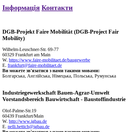
Інформація
Контакти
DGB-Projekt Faire Mobilität (DGB-Project Fair
Mobility)
Wilhelm-Leuschner-Str. 69-77
60329 Frankfurt am Main
W.
https://www.faire-mobilitaet.de/baugewerbe
E.
frankfurt@faire-mobilitaet.de
Ви можете зв'язатися з нами такими мовами:
Болгарська, Англійська, Німецька, Польська, Румунська
Industriegewerkschaft Bauen-Agrar-Umwelt
Vorstandsbereich Bauwirtschaft - Baustoffindustrie
Olof-Palme-Str.19
60439 Frankfurt/Main
W.
http://www.igbau.de
E.
nelli.hettich@igbau.de
Ви можете зв'язатися з нами такими мовами: