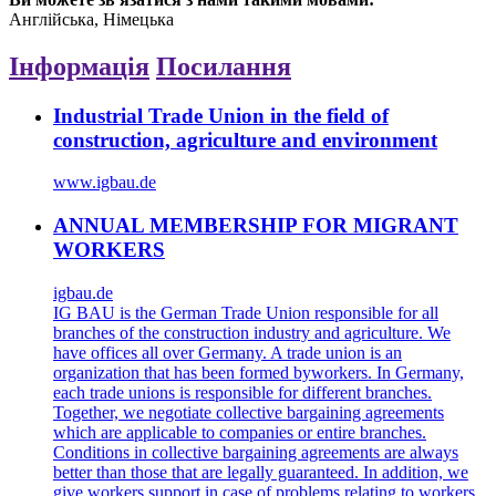
Англійська, Німецька
Інформація
Посилання
Industrial Trade Union in the field of
construction, agriculture and environment
www.igbau.de
ANNUAL MEMBERSHIP FOR MIGRANT
WORKERS
igbau.de
IG BAU is the German Trade Union responsible for all
branches of the construction industry and agriculture. We
have offices all over Germany. A trade union is an
organization that has been formed byworkers. In Germany,
each trade unions is responsible for different branches.
Together, we negotiate collective bargaining agreements
which are applicable to companies or entire branches.
Conditions in collective bargaining agreements are always
better than those that are legally guaranteed. In addition, we
give workers support in case of problems relating to workers