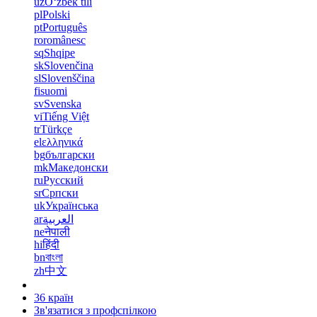
uz
Oʻzbek tili
pl
Polski
pt
Português
ro
românesc
sq
Shqipe
sk
Slovenčina
sl
Slovenščina
fi
suomi
sv
Svenska
vi
Tiếng Việt
tr
Türkçe
el
ελληνικά
bg
български
mk
Македонски
ru
Русский
sr
Српски
uk
Українська
ar
العربية
ne
नेपाली
hi
हिंदी
bn
বাংলা
zh
中文
36 країн
Зв'язатися з профспілкою