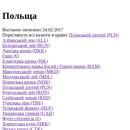
Польща
Востаннє оновлено 24.02.2017
Переглянути всі валюти в країні:
Польський злотий (PLN)
Албанський лек (ALL)
Болгарський лев (BGN)
Данська крона (DKK)
Євро (€)
Ісландська крона (ISK)
Конвертована марка Боснії і Герцеговини (BAM)
Македонський денар (MKD)
Молдовський лей (MDL)
Норвезька крона (NOK)
Польський злотий (PLN)
Румунський лей (RON)
Сербський динар (RSD)
Турецька ліра (TRY)
Угорський форинт (HUF)
Українська гривня (UAH)
Фунт стерлінгів (£)
Хорватська куна (HRK)
Чеська крона (CZK)