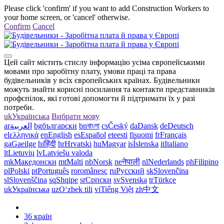
Please click 'confirm' if you want to add Construction Workers to
your home screen, or 'cancel' otherwise.
Confirm
Cancel
Цей сайт містить стислу інформацію усіма європейськими
мовами про заробітну плату, умови праці та права
будівельників у всіх європейських країнах. Будівельники
можуть знайти корисні посилання та контакти представників
профспілок, які готові допомогти й підтримати їх у разі
потреби.
uk
Українська
Вибрати мову
ar
العربية
bg
български
bn
বাংলা
cs
Český
da
Dansk
de
Deutsch
el
ελληνικά
en
English
es
Español
et
eesti
fi
suomi
fr
Français
ga
Gaeilge
hi
हिंदी
hr
Hrvatski
hu
Magyar
is
Íslenska
it
Italiano
lt
Lietuvių
lv
Latviešu valoda
mk
Македонски
mt
Malti
nb
Norsk
ne
नेपाली
nl
Nederlands
ph
Filipino
pl
Polski
pt
Português
ro
românesc
ru
Русский
sk
Slovenčina
sl
Slovenščina
sq
Shqipe
sr
Српски
sv
Svenska
tr
Türkçe
uk
Українська
uz
Oʻzbek tili
vi
Tiếng Việt
zh
中文
36 країн