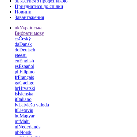
Зв'язатися з профспілкою
Приєднатися до спілки
Новини
Завантаження
uk
Українська
Вибрати мову
cs
Český
da
Dansk
de
Deutsch
et
eesti
en
English
es
Español
ph
Filipino
fr
Français
ga
Gaeilge
hr
Hrvatski
is
Íslenska
it
Italiano
lv
Latviešu valoda
lt
Lietuvių
hu
Magyar
mt
Malti
nl
Nederlands
nb
Norsk