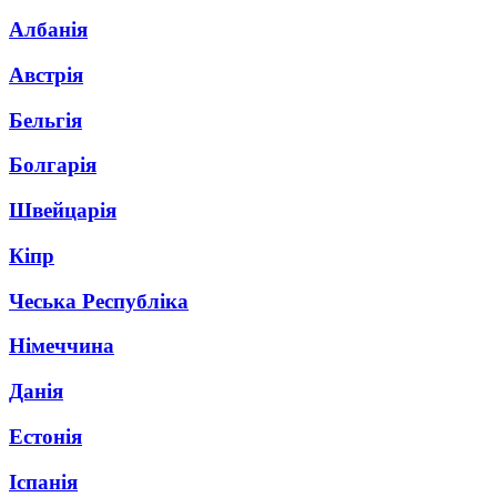
Албанія
Австрія
Бельгія
Болгарія
Швейцарія
Кіпр
Чеська Республіка
Німеччина
Данія
Естонія
Іспанія