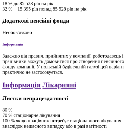
18
%
до 85 528 pln на рік
32
%
+ 15 395 pln понад 85 528 pln на рік
Додаткові пенсійні фонди
Необов'язково
Інформація
Залежно від правил, прийнятих у компанії, роботодавець і
працівники можуть домовитися про створення пенсійного
фонду компанії. У польській будівельній галузі цей варіант
практично не застосовується.
Інформація
Лікарняні
Листки непрацездатності
80
%
70
%
стаціонарне лікування
100
%
якщо працівник потребує стаціонарного лікування
внаслідок нещасного випадку або в разі вагітності