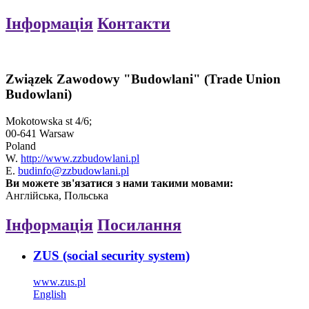
Інформація
Контакти
Związek Zawodowy "Budowlani" (Trade Union
Budowlani)
Mokotowska st 4/6;
00-641 Warsaw
Poland
W.
http://www.zzbudowlani.pl
E.
budinfo@zzbudowlani.pl
Ви можете зв'язатися з нами такими мовами:
Англійська, Польська
Інформація
Посилання
ZUS (social security system)
www.zus.pl
English