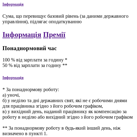
Інформація
Сума, що перевищує базовий рівень (за даними державного
управління), підлягає оподаткуванню
Інформація
Премії
Понаднормовий час
100
%
від зарплати за годину
*
50
%
від зарплати за годину
**
Інформація
* За понаднормову роботу:
а) уночі,
б) у неділю та дні державних свят, які не є робочими днями
для працівника згідно з його робочим графіком,
в) у вихідний день, наданий працівнику як компенсацію за
роботу в неділю або вихідний згідно з його робочим графіком
** За понаднормову роботу в будь-який інший день, ніж
визначено в пункті 1.