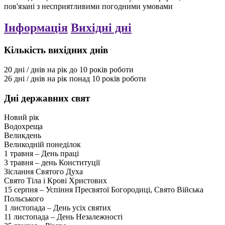
пов'язані з несприятливими погодними умовами
Інформація
Вихідні дні
Кількість вихідних днів
20
дні / днів
на рік
до 10 років роботи
26
дні / днів
на рік
понад 10 років роботи
Дні державних свят
Новий рік
Водохреща
Великдень
Великодній понеділок
1 травня – День праці
3 травня – день Конституції
Зіслання Святого Духа
Свято Тіла і Крові Христових
15 серпня – Успіння Пресвятої Богородиці, Свято Війська
Польського
1 листопада – День усіх святих
11 листопада – День Незалежності