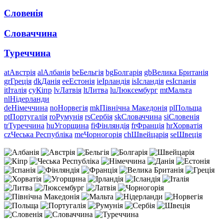
Словенія
Словаччина
Туреччина
at
Австрія
al
Албанія
be
Бельгія
bg
Болгарія
gb
Велика Британія
gr
Греція
dk
Данія
ee
Естонія
ie
Ірландія
is
Ісландія
es
Іспанія
it
Італія
cy
Кіпр
lv
Латвія
lt
Литва
lu
Люксембург
mt
Мальта
nl
Нідерланди
de
Німеччина
no
Норвегія
mk
Північна Македонія
pl
Польща
pt
Португалія
ro
Румунія
rs
Сербія
sk
Словаччина
si
Словенія
tr
Туреччина
hu
Угорщина
fi
Фінляндія
fr
Франція
hr
Хорватія
cz
Чеська Республіка
me
Чорногорія
ch
Швейцарія
se
Швеція