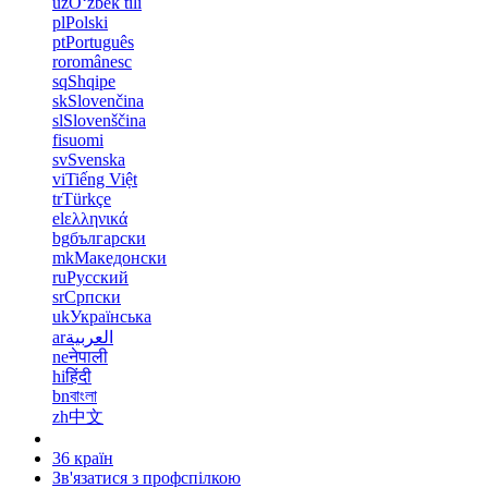
uz
Oʻzbek tili
pl
Polski
pt
Português
ro
românesc
sq
Shqipe
sk
Slovenčina
sl
Slovenščina
fi
suomi
sv
Svenska
vi
Tiếng Việt
tr
Türkçe
el
ελληνικά
bg
български
mk
Македонски
ru
Русский
sr
Српски
uk
Українська
ar
العربية
ne
नेपाली
hi
हिंदी
bn
বাংলা
zh
中文
36 країн
Зв'язатися з профспілкою