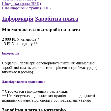
Шведська крона (SEK)
Швейцарський франк (CHF)
Інформація
Заробітна плата
Мінімальна валова заробітна плата
2 000
PLN
на місяць
*
13
PLN
на годину
**
Інформація
Соціальні партнери обговорюють питання мінімальної
заробітної плати, але остаточне рішення приймає уряд (і
визначає її розмір)
Для відряджених працівників
* Стосується відряджених працівників
** Не стосується відряджених працівників, відряджені
працівники мають договори про працевлаштування
Заробітна плата за категорію