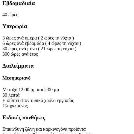
Εβδομαδιαία
40
ώρες
Υπερωρία
3
ώρες
ανά ημέρα
(
2
ώρες
τη νύχτα
)
6
ώρες
ανά εβδομάδα
(
4
ώρες
τη νύχτα
)
30
ώρες
ανά μήνα
(
21
ώρες
τη νύχτα
)
300
ώρες
ανά έτος
Διαλείμματα
Μεσημεριανό
Μεταξύ
12:00 μμ
και
2:00 μμ
30
λεπτά
Εμπίπτει στον τυπικό χρόνο εργασίας
Πληρωμένος
Ειδικές συνθήκες
Επικίνδυνη ζώνη και καρκινογόνα προϊόντα