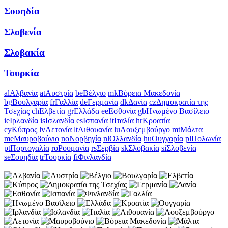
Σουηδία
Σλοβενία
Σλοβακία
Τουρκία
al
Αλβανία
at
Αυστρία
be
Βέλγιο
mk
Βόρεια Μακεδονία
bg
Βουλγαρία
fr
Γαλλία
de
Γερμανία
dk
Δανία
cz
Δημοκρατία της
Τσεχίας
ch
Ελβετία
gr
Ελλάδα
ee
Εσθονία
gb
Ηνωμένο Βασίλειο
ie
Ιρλανδία
is
Ισλανδία
es
Ισπανία
it
Ιταλία
hr
Κροατία
cy
Κύπρος
lv
Λετονία
lt
Λιθουανία
lu
Λουξεμβούργο
mt
Μάλτα
me
Μαυροβούνιο
no
Νορβηγία
nl
Ολλανδία
hu
Ουγγαρία
pl
Πολωνία
pt
Πορτογαλία
ro
Ρουμανία
rs
Σερβία
sk
Σλοβακία
si
Σλοβενία
se
Σουηδία
tr
Τουρκία
fi
Φινλανδία