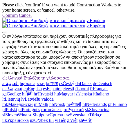
Please click 'confirm' if you want to add Construction Workers to
your home screen, or 'cancel' otherwise.
Confirm
Cancel
Ο εν λόγω ιστότοπος και παρέχουν συνοπτικές πληροφορίες για
τους μισθούς, τις εργασιακές συνθήκες και τα δικαιώματα των
εργαζομένων στον κατασκευαστικό τομέα για όλες τις ευρωπαϊκές
χώρες σε όλες τις ευρωπαϊκές γλώσσες. Οι εργαζόμενοι του
κατασκευαστικού τομέα μπορούν να αποκτήσουν πρόσβαση σε
χρήσιμες συνδέσεις και στοιχεία επικοινωνίας με εκπροσώπους
των συνδικάτων εργαζομένων που θα τους παράσχουν βοήθεια και
υποστήριξη, εάν χρειαστεί.
el
ελληνικά
Επιλέξτε τη γλώσσα σας
ar
العربية
bg
български
bn
বাংলা
cs
Český
da
Dansk
de
Deutsch
el
ελληνικά
en
English
es
Español
et
eesti
fi
suomi
fr
Français
ga
Gaeilge
hi
हिंदी
hr
Hrvatski
hu
Magyar
is
Íslenska
it
Italiano
lt
Lietuvių
lv
Latviešu valoda
mk
Македонски
mt
Malti
nb
Norsk
ne
नेपाली
nl
Nederlands
ph
Filipino
pl
Polski
pt
Português
ro
românesc
ru
Русский
sk
Slovenčina
sl
Slovenščina
sq
Shqipe
sr
Српски
sv
Svenska
tr
Türkçe
uk
Українська
uz
Oʻzbek tili
vi
Tiếng Việt
zh
中文