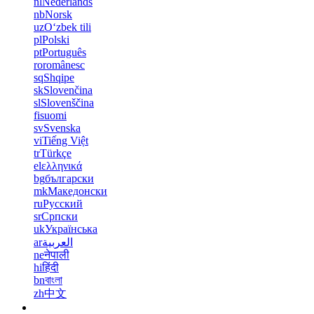
nl
Nederlands
nb
Norsk
uz
Oʻzbek tili
pl
Polski
pt
Português
ro
românesc
sq
Shqipe
sk
Slovenčina
sl
Slovenščina
fi
suomi
sv
Svenska
vi
Tiếng Việt
tr
Türkçe
el
ελληνικά
bg
български
mk
Македонски
ru
Русский
sr
Српски
uk
Українська
ar
العربية
ne
नेपाली
hi
हिंदी
bn
বাংলা
zh
中文