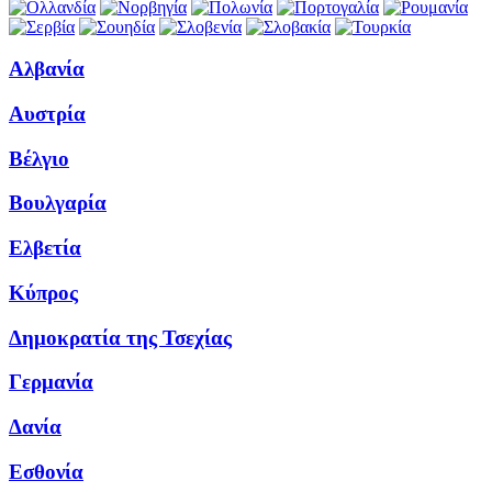
Αλβανία
Αυστρία
Βέλγιο
Βουλγαρία
Ελβετία
Κύπρος
Δημοκρατία της Τσεχίας
Γερμανία
Δανία
Εσθονία