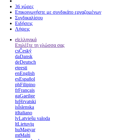
36 χώρες
Επικοινωνήστε με συνδικάτο εργαζομένων
Συνδικαλίσου
Ειδήσεις
Λήψεις
el
ελληνικά
Επιλέξτε τη γλώσσα σας
cs
Český
da
Dansk
de
Deutsch
et
eesti
en
English
es
Español
ph
Filipino
fr
Français
ga
Gaeilge
hr
Hrvatski
is
Íslenska
it
Italiano
lv
Latviešu valoda
lt
Lietuvių
hu
Magyar
mt
Malti