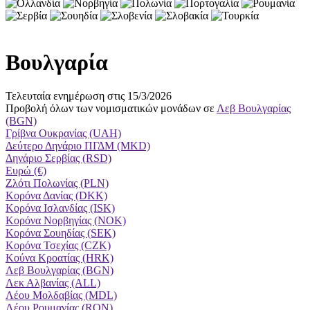
Βουλγαρία
Τελευταία ενημέρωση στις 15/3/2026
Προβολή όλων των νομισματικών μονάδων σε
Λεβ Βουλγαρίας
(BGN)
Γρίβνα Ουκρανίας (UAH)
Δεύτερο Δηνάριο ΠΓΔΜ (MKD)
Δηνάριο Σερβίας (RSD)
Ευρώ (€)
Ζλότι Πολωνίας (PLN)
Κορόνα Δανίας (DKK)
Κορόνα Ισλανδίας (ISK)
Κορόνα Νορβηγίας (NOK)
Κορόνα Σουηδίας (SEK)
Κορόνα Τσεχίας (CZK)
Κούνα Κροατίας (HRK)
Λεβ Βουλγαρίας (BGN)
Λεκ Αλβανίας (ALL)
Λέου Μολδαβίας (MDL)
Λέου Ρουμανίας (RON)