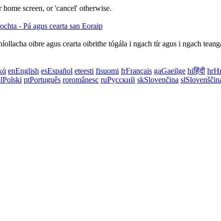
 home screen, or 'cancel' otherwise.
nníollacha oibre agus cearta oibrithe tógála i ngach tír agus i ngach tean
κά
en
English
es
Español
et
eesti
fi
suomi
fr
Français
ga
Gaeilge
hi
हिंदी
hr
Hr
l
Polski
pt
Português
ro
românesc
ru
Русский
sk
Slovenčina
sl
Slovenščin