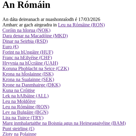
An Rómáin
An dáta deireanach ar nuashonraíodh é 17/03/2026
Amharc ar gach airgeadra in
Leu na Rómáine (RON)
Coróin na hIorua (NOK)
Dara denar na Macadóine (MKD)
Dinar na Seirbia (RSD)
Euro (€)
Forint na hUngáire (HUF)
Franc na hEilvéise (CHF)
Hryvnia na hÚcráine (UAH)
Koruna Phoblacht na Seice (CZK)
Krona na hÍoslainne (ISK)
Krona na Sualainne (SEK)
Krone na Danmhairge (DKK)
Kuna na Cróitise
Lek na hAlbáine (ALL)
Leu na Moldóive
Leu na Rómáine (RON)
Lev na Bulgáire (BGN)
Lira na Tuirce (TRY)
Marg inmhalartaithe na Boisnia agus na Heirseagaivéine (BAM)
Punt steirling (£)
Zloty na Polainne