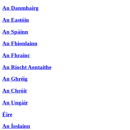
An Danmhairg
An Eastóin
An Spáinn
An Fhionlainn
An Fhrainc
An Ríocht Aontaithe
An Ghréig
An Chróit
An Ungáir
Éire
An Íoslainn