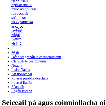
el
ελληνικά
bg
български
mk
Македонски
ru
Русский
sr
Српски
uk
Українська
ar
العربية
ne
नेपाली
hi
हिंदी
bn
বাংলা
zh
中文
36 tír
Déan teagmháil le ceardchumann
Cláraigh le ceardchumann
Nuacht
Íoslódálacha
An tionscadal
Polasaí príobháideachais
Polasaí fianán
Séanadh
Logáil isteach
Seiceáil pá agus coinníollacha o