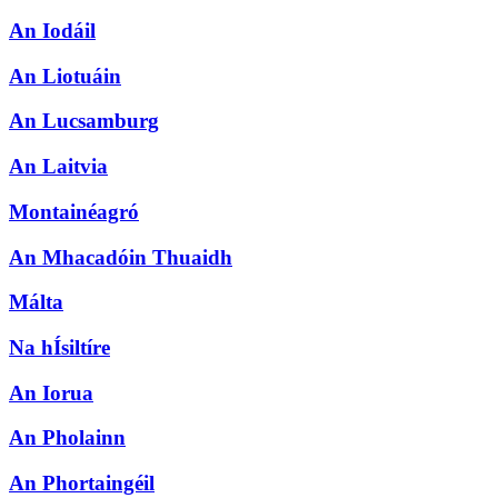
An Iodáil
An Liotuáin
An Lucsamburg
An Laitvia
Montainéagró
An Mhacadóin Thuaidh
Málta
Na hÍsiltíre
An Iorua
An Pholainn
An Phortaingéil