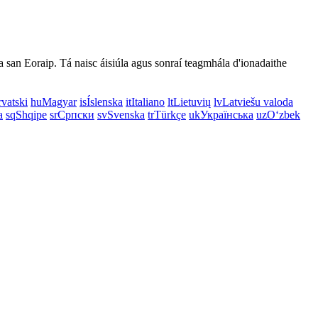
ga san Eoraip. Tá naisc áisiúla agus sonraí teagmhála d'ionadaithe
vatski
hu
Magyar
is
Íslenska
it
Italiano
lt
Lietuvių
lv
Latviešu valoda
a
sq
Shqipe
sr
Српски
sv
Svenska
tr
Türkçe
uk
Українська
uz
Oʻzbek