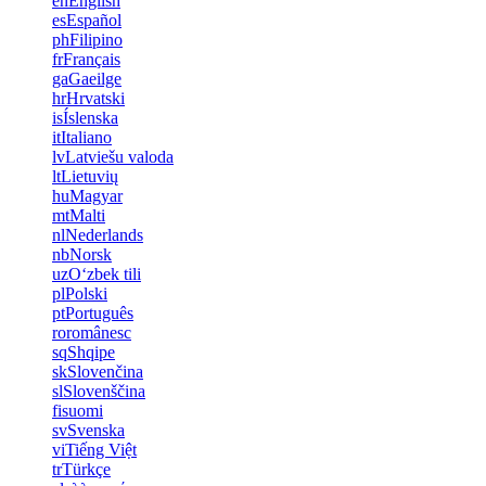
en
English
es
Español
ph
Filipino
fr
Français
ga
Gaeilge
hr
Hrvatski
is
Íslenska
it
Italiano
lv
Latviešu valoda
lt
Lietuvių
hu
Magyar
mt
Malti
nl
Nederlands
nb
Norsk
uz
Oʻzbek tili
pl
Polski
pt
Português
ro
românesc
sq
Shqipe
sk
Slovenčina
sl
Slovenščina
fi
suomi
sv
Svenska
vi
Tiếng Việt
tr
Türkçe