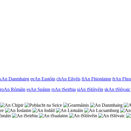
k
An Danmhairg
ee
An Eastóin
ch
An Eilvéis
fi
An Fhionlainn
fr
An Fhra
ro
An Rómáin
es
An Spáinn
rs
An tSeirbia
si
An tSlóivéin
sk
An tSlóvaic