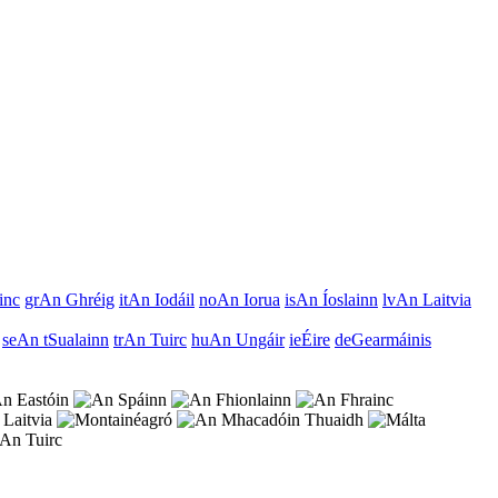
inc
gr
An Ghréig
it
An Iodáil
no
An Iorua
is
An Íoslainn
lv
An Laitvia
se
An tSualainn
tr
An Tuirc
hu
An Ungáir
ie
Éire
de
Gearmáinis