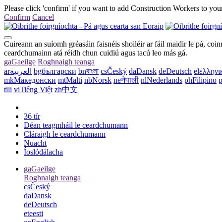
Please click 'confirm' if you want to add Construction Workers to your
Confirm
Cancel
Cuireann an suíomh gréasáin faisnéis shoiléir ar fáil maidir le pá, coi
ceardchumainn atá réidh chun cuidiú agus tacú leo más gá.
ga
Gaeilge
Roghnaigh teanga
ar
العربية
bg
български
bn
বাংলা
cs
Český
da
Dansk
de
Deutsch
el
ελληνι
mk
Македонски
mt
Malti
nb
Norsk
ne
नेपाली
nl
Nederlands
ph
Filipino
p
tili
vi
Tiếng Việt
zh
中文
36 tír
Déan teagmháil le ceardchumann
Cláraigh le ceardchumann
Nuacht
Íoslódálacha
ga
Gaeilge
Roghnaigh teanga
cs
Český
da
Dansk
de
Deutsch
et
eesti