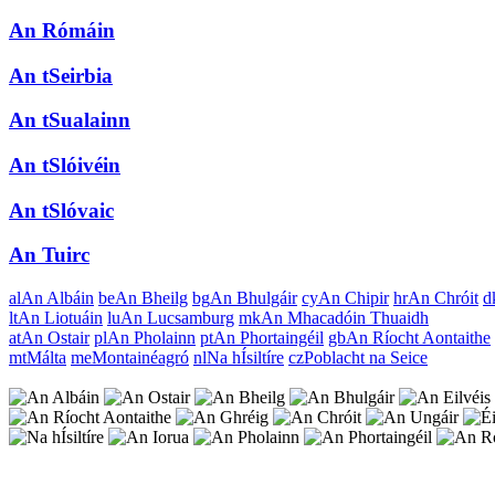
An Rómáin
An tSeirbia
An tSualainn
An tSlóivéin
An tSlóvaic
An Tuirc
al
An Albáin
be
An Bheilg
bg
An Bhulgáir
cy
An Chipir
hr
An Chróit
d
lt
An Liotuáin
lu
An Lucsamburg
mk
An Mhacadóin Thuaidh
at
An Ostair
pl
An Pholainn
pt
An Phortaingéil
gb
An Ríocht Aontaithe
mt
Málta
me
Montainéagró
nl
Na hÍsiltíre
cz
Poblacht na Seice