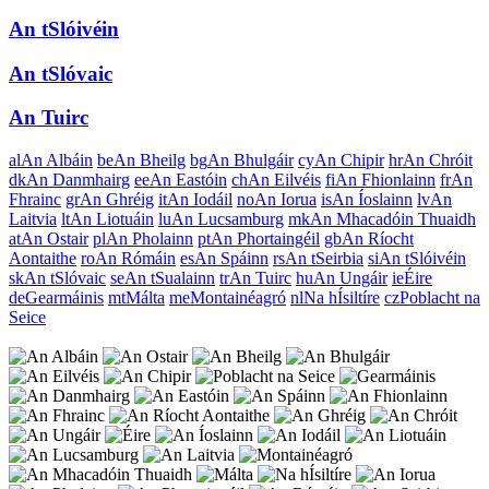
An tSlóivéin
An tSlóvaic
An Tuirc
al
An Albáin
be
An Bheilg
bg
An Bhulgáir
cy
An Chipir
hr
An Chróit
dk
An Danmhairg
ee
An Eastóin
ch
An Eilvéis
fi
An Fhionlainn
fr
An
Fhrainc
gr
An Ghréig
it
An Iodáil
no
An Iorua
is
An Íoslainn
lv
An
Laitvia
lt
An Liotuáin
lu
An Lucsamburg
mk
An Mhacadóin Thuaidh
at
An Ostair
pl
An Pholainn
pt
An Phortaingéil
gb
An Ríocht
Aontaithe
ro
An Rómáin
es
An Spáinn
rs
An tSeirbia
si
An tSlóivéin
sk
An tSlóvaic
se
An tSualainn
tr
An Tuirc
hu
An Ungáir
ie
Éire
de
Gearmáinis
mt
Málta
me
Montainéagró
nl
Na hÍsiltíre
cz
Poblacht na
Seice