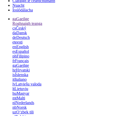
Cláraigh le ceardchumann
Nuacht
Íoslódálacha
ga
Gaeilge
Roghnaigh teanga
cs
Český
da
Dansk
de
Deutsch
et
eesti
en
English
es
Español
ph
Filipino
fr
Français
ga
Gaeilge
hr
Hrvatski
is
Íslenska
it
Italiano
lv
Latviešu valoda
lt
Lietuvių
hu
Magyar
mt
Malti
nl
Nederlands
nb
Norsk
uz
Oʻzbek tili