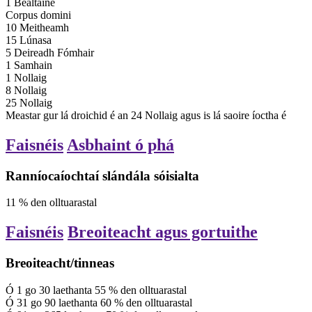
1 Bealtaine
Corpus domini
10 Meitheamh
15 Lúnasa
5 Deireadh Fómhair
1 Samhain
1 Nollaig
8 Nollaig
25 Nollaig
Meastar gur lá droichid é an 24 Nollaig agus is lá saoire íoctha é
Faisnéis
Asbhaint ó phá
Ranníocaíochtaí slándála sóisialta
11
%
den olltuarastal
Faisnéis
Breoiteacht agus gortuithe
Breoiteacht/tinneas
Ó
1
go
30
laethanta
55
%
den olltuarastal
Ó
31
go
90
laethanta
60
%
den olltuarastal