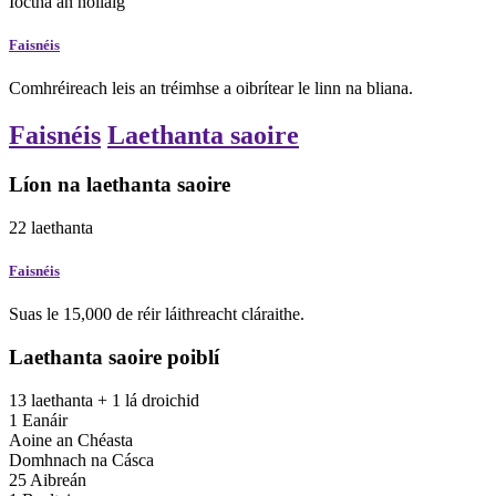
Íoctha an
nollaig
Faisnéis
Comhréireach leis an tréimhse a oibrítear le linn na bliana.
Faisnéis
Laethanta saoire
Líon na laethanta saoire
22
laethanta
Faisnéis
Suas le 15,000 de réir láithreacht cláraithe.
Laethanta saoire poiblí
13
laethanta
+ 1 lá droichid
1 Eanáir
Aoine an Chéasta
Domhnach na Cásca
25 Aibreán