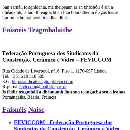
San earnáil foirgníochta, má theipeann ar an bhfostóir é sin a
dhéanamh, is faoi fhreagracht an fhochonraitheora é agus leis an
bpríomhchonraitheoir ina dhiaidh sin.
Faisnéis
Teagmhálaithe
Federação Portuguesa dos Sindicatos da
Construção, Cerâmica e Vidro – FEVICCOM
Rua Cidade de Liverpool, nº16, Piso 1, 1170-097 Lisboa
Tel.
+351 218 818 585
S.G.
http://sindicatos.cgtp.pt/feviccom/
R-phost.
feviccom@mail.sitepac.pt
Is féidir teagmháil a dhéanamh linn sna teangacha seo a leanas
Portaingéilis, Béarla, Fraincis
Faisnéis
Naisc
FEVICCOM - Federação Portuguesa dos
Sindicatos da Construção, Cerâmica e Vidro