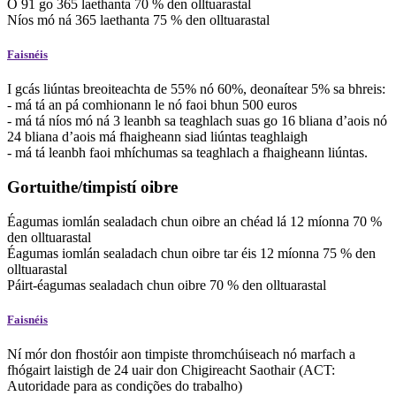
Ó
91
go
365
laethanta
70
%
den olltuarastal
Níos mó ná
365
laethanta
75
%
den olltuarastal
Faisnéis
I gcás liúntas breoiteachta de 55% nó 60%, deonaítear 5% sa bhreis:
- má tá an pá comhionann le nó faoi bhun 500 euros
- má tá níos mó ná 3 leanbh sa teaghlach suas go 16 bliana d’aois nó
24 bliana d’aois má fhaigheann siad liúntas teaghlaigh
- má tá leanbh faoi mhíchumas sa teaghlach a fhaigheann liúntas.
Gortuithe/timpistí oibre
Éagumas iomlán sealadach chun oibre
an chéad lá
12
míonna
70
%
den olltuarastal
Éagumas iomlán sealadach chun oibre
tar éis
12
míonna
75
%
den
olltuarastal
Páirt-éagumas sealadach chun oibre
70
%
den olltuarastal
Faisnéis
Ní mór don fhostóir aon timpiste thromchúiseach nó marfach a
fhógairt laistigh de 24 uair don Chigireacht Saothair (ACT:
Autoridade para as condições do trabalho)