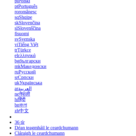
pl
Polski
pt
Português
ro
românesc
sq
Shqipe
sk
Slovenčina
sl
Slovenščina
fi
suomi
sv
Svenska
vi
Tiếng Việt
tr
Türkçe
el
ελληνικά
bg
български
mk
Македонски
ru
Русский
sr
Српски
uk
Українська
ar
العربية
ne
नेपाली
hi
हिंदी
bn
বাংলা
zh
中文
36 tír
Déan teagmháil le ceardchumann
Cláraigh le ceardchumann