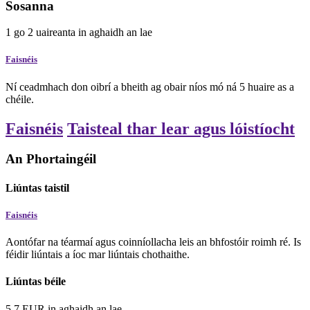
Sosanna
1
go
2
uaireanta
in aghaidh an lae
Faisnéis
Ní ceadmhach don oibrí a bheith ag obair níos mó ná 5 huaire as a
chéile.
Faisnéis
Taisteal thar lear agus lóistíocht
An Phortaingéil
Liúntas taistil
Faisnéis
Aontófar na téarmaí agus coinníollacha leis an bhfostóir roimh ré. Is
féidir liúntais a íoc mar liúntais chothaithe.
Liúntas béile
5.7
EUR
in aghaidh an lae