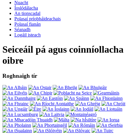
Nuacht
Íoslódálacha
An tionscadal
Polasaí príobháideachais
Polasaí fianán
Séanadh
Logáil isteach
Seiceáil pá agus coinníollacha
oibre
Roghnaigh tír