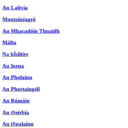
An Laitvia
Montainéagró
An Mhacadóin Thuaidh
Málta
Na hÍsiltíre
An Iorua
An Pholainn
An Phortaingéil
An Rómáin
An tSeirbia
An tSualainn