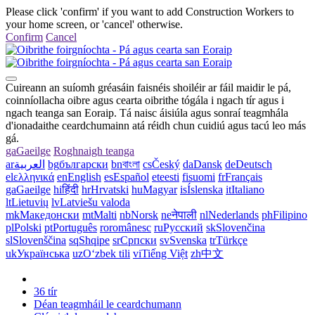
Please click 'confirm' if you want to add Construction Workers to
your home screen, or 'cancel' otherwise.
Confirm
Cancel
Cuireann an suíomh gréasáin faisnéis shoiléir ar fáil maidir le pá,
coinníollacha oibre agus cearta oibrithe tógála i ngach tír agus i
ngach teanga san Eoraip. Tá naisc áisiúla agus sonraí teagmhála
d'ionadaithe ceardchumainn atá réidh chun cuidiú agus tacú leo más
gá.
ga
Gaeilge
Roghnaigh teanga
ar
العربية
bg
български
bn
বাংলা
cs
Český
da
Dansk
de
Deutsch
el
ελληνικά
en
English
es
Español
et
eesti
fi
suomi
fr
Français
ga
Gaeilge
hi
हिंदी
hr
Hrvatski
hu
Magyar
is
Íslenska
it
Italiano
lt
Lietuvių
lv
Latviešu valoda
mk
Македонски
mt
Malti
nb
Norsk
ne
नेपाली
nl
Nederlands
ph
Filipino
pl
Polski
pt
Português
ro
românesc
ru
Русский
sk
Slovenčina
sl
Slovenščina
sq
Shqipe
sr
Српски
sv
Svenska
tr
Türkçe
uk
Українська
uz
Oʻzbek tili
vi
Tiếng Việt
zh
中文
36 tír
Déan teagmháil le ceardchumann