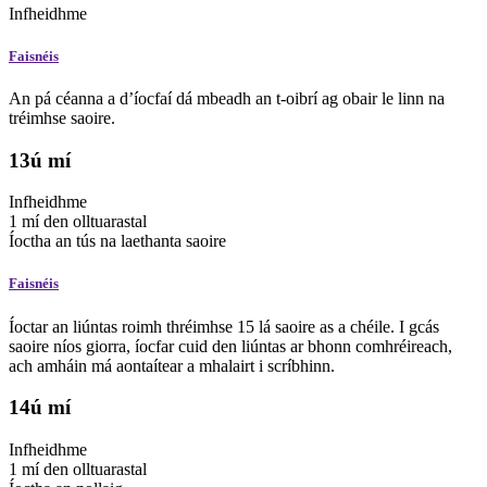
Infheidhme
Faisnéis
An pá céanna a d’íocfaí dá mbeadh an t-oibrí ag obair le linn na
tréimhse saoire.
13ú mí
Infheidhme
1
mí
den olltuarastal
Íoctha an
tús na laethanta saoire
Faisnéis
Íoctar an liúntas roimh thréimhse 15 lá saoire as a chéile. I gcás
saoire níos giorra, íocfar cuid den liúntas ar bhonn comhréireach,
ach amháin má aontaítear a mhalairt i scríbhinn.
14ú mí
Infheidhme
1
mí
den olltuarastal