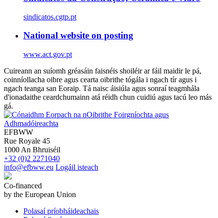
sindicatos.cgtp.pt
National website on posting
www.act.gov.pt
Cuireann an suíomh gréasáin faisnéis shoiléir ar fáil maidir le pá,
coinníollacha oibre agus cearta oibrithe tógála i ngach tír agus i
ngach teanga san Eoraip. Tá naisc áisiúla agus sonraí teagmhála
d'ionadaithe ceardchumainn atá réidh chun cuidiú agus tacú leo más
gá.
EFBWW
Rue Royale 45
1000 An Bhruiséil
+32 (0)2 2271040
info@efbww.eu
Logáil isteach
Co-financed
by the European Union
Polasaí príobháideachais