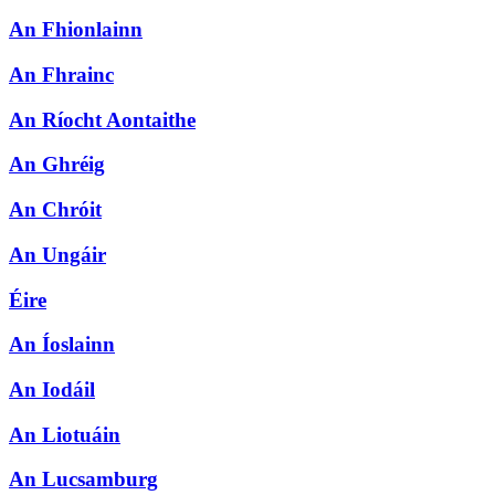
An Fhionlainn
An Fhrainc
An Ríocht Aontaithe
An Ghréig
An Chróit
An Ungáir
Éire
An Íoslainn
An Iodáil
An Liotuáin
An Lucsamburg