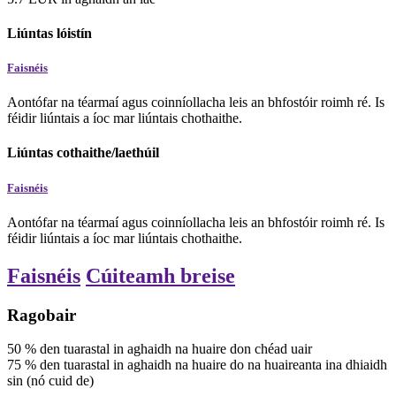
Liúntas lóistín
Faisnéis
Aontófar na téarmaí agus coinníollacha leis an bhfostóir roimh ré. Is
féidir liúntais a íoc mar liúntais chothaithe.
Liúntas cothaithe/laethúil
Faisnéis
Aontófar na téarmaí agus coinníollacha leis an bhfostóir roimh ré. Is
féidir liúntais a íoc mar liúntais chothaithe.
Faisnéis
Cúiteamh breise
Ragobair
50
%
den tuarastal in aghaidh na huaire
don chéad uair
75
%
den tuarastal in aghaidh na huaire
do na huaireanta ina dhiaidh
sin (nó cuid de)