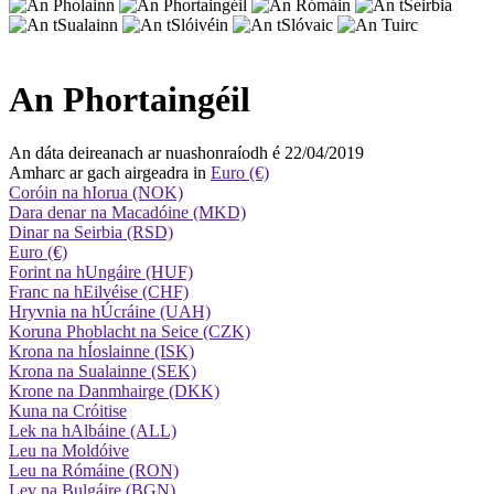
An Phortaingéil
An dáta deireanach ar nuashonraíodh é 22/04/2019
Amharc ar gach airgeadra in
Euro (€)
Coróin na hIorua (NOK)
Dara denar na Macadóine (MKD)
Dinar na Seirbia (RSD)
Euro (€)
Forint na hUngáire (HUF)
Franc na hEilvéise (CHF)
Hryvnia na hÚcráine (UAH)
Koruna Phoblacht na Seice (CZK)
Krona na hÍoslainne (ISK)
Krona na Sualainne (SEK)
Krone na Danmhairge (DKK)
Kuna na Cróitise
Lek na hAlbáine (ALL)
Leu na Moldóive
Leu na Rómáine (RON)
Lev na Bulgáire (BGN)