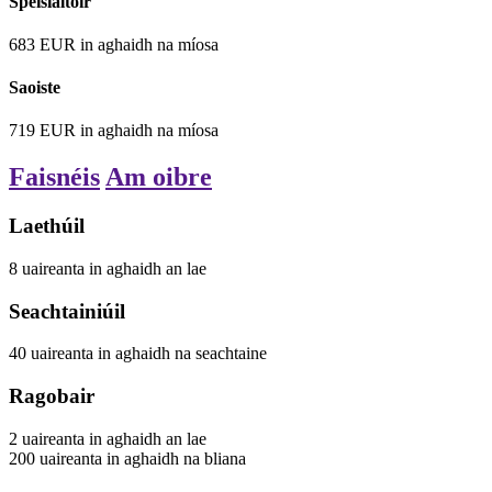
Speisialtóir
683
EUR
in aghaidh na míosa
Saoiste
719
EUR
in aghaidh na míosa
Faisnéis
Am oibre
Laethúil
8
uaireanta
in aghaidh an lae
Seachtainiúil
40
uaireanta
in aghaidh na seachtaine
Ragobair
2
uaireanta
in aghaidh an lae
200
uaireanta
in aghaidh na bliana