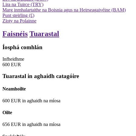
Lira na Tuirce (TRY)
Marg inmhalartaithe na Boisnia agus na Heirseagaivéine (BAM)
Punt steirling (£)
Zloty na Polainne
Faisnéis
Tuarastal
Íosphá comhlán
Infheidhme
600
EUR
Tuarastal in aghaidh catagóire
Neamhoilte
600
EUR
in aghaidh na míosa
Oilte
656
EUR
in aghaidh na míosa