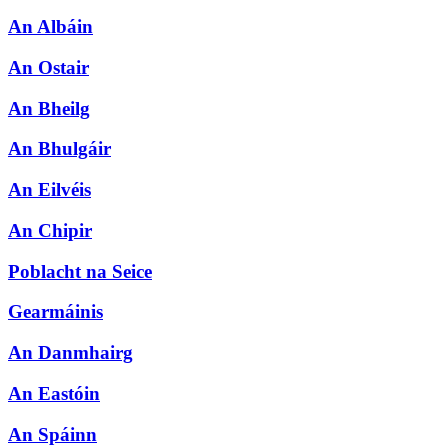
An Albáin
An Ostair
An Bheilg
An Bhulgáir
An Eilvéis
An Chipir
Poblacht na Seice
Gearmáinis
An Danmhairg
An Eastóin
An Spáinn