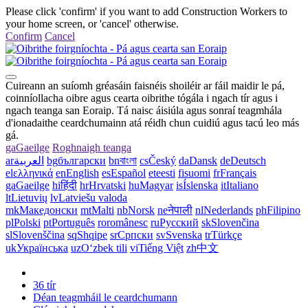
Please click 'confirm' if you want to add Construction Workers to
your home screen, or 'cancel' otherwise.
Confirm
Cancel
Cuireann an suíomh gréasáin faisnéis shoiléir ar fáil maidir le pá,
coinníollacha oibre agus cearta oibrithe tógála i ngach tír agus i
ngach teanga san Eoraip. Tá naisc áisiúla agus sonraí teagmhála
d'ionadaithe ceardchumainn atá réidh chun cuidiú agus tacú leo más
gá.
ga
Gaeilge
Roghnaigh teanga
ar
العربية
bg
български
bn
বাংলা
cs
Český
da
Dansk
de
Deutsch
el
ελληνικά
en
English
es
Español
et
eesti
fi
suomi
fr
Français
ga
Gaeilge
hi
हिंदी
hr
Hrvatski
hu
Magyar
is
Íslenska
it
Italiano
lt
Lietuvių
lv
Latviešu valoda
mk
Македонски
mt
Malti
nb
Norsk
ne
नेपाली
nl
Nederlands
ph
Filipino
pl
Polski
pt
Português
ro
românesc
ru
Русский
sk
Slovenčina
sl
Slovenščina
sq
Shqipe
sr
Српски
sv
Svenska
tr
Türkçe
uk
Українська
uz
Oʻzbek tili
vi
Tiếng Việt
zh
中文
36 tír
Déan teagmháil le ceardchumann