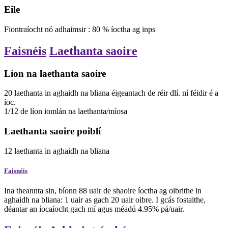
Eile
Fiontraíocht nó adhaimsir
:
80
%
íoctha ag inps
Faisnéis
Laethanta saoire
Líon na laethanta saoire
20
laethanta
in aghaidh na bliana
éigeantach de réir dlí. ní féidir é a
íoc.
1/12 de líon iomlán na laethanta/míosa
Laethanta saoire poiblí
12
laethanta
in aghaidh na bliana
Faisnéis
Ina theannta sin, bíonn 88 uair de shaoire íoctha ag oibrithe in
aghaidh na bliana: 1 uair as gach 20 uair oibre. I gcás fostaithe,
déantar an íocaíocht gach mí agus méadú 4.95% pá/uair.