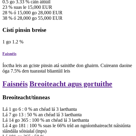
0.5
go
3.33
%
cáin áitiúil
23
%
suas le 15,000
EUR
28
%
ó 15,000 go 28,000
EUR
38
%
ó 28,000 go 55,000
EUR
Cistí pinsin breise
1
go
1.2
%
Faisnéis
Íoctha leis an gciste pinsin atá sainithe don ghairm. Cuireann daoine
óga 7.5% den tuarastal bliantúil leis
Faisnéis
Breoiteacht agus gortuithe
Breoiteacht/tinneas
Lá
1
go
6
:
0
%
an chéad lá
3
laethanta
Lá
7
go
13
:
50
%
an chéad lá
3
laethanta
Lá
14
go
365
:
100
%
an chéad lá
3
laethanta
Lá
4
go
181
:
100
%
suas le 66% tríd an ngníomhaireacht náisiúnta
slándála sóisialaí (inps)