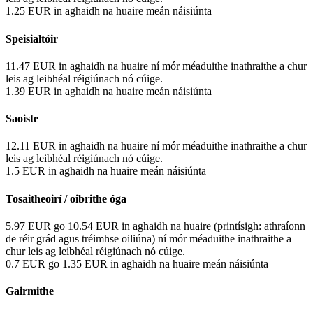
1.25
EUR
in aghaidh na huaire
meán náisiúnta
Speisialtóir
11.47
EUR
in aghaidh na huaire
ní mór méaduithe inathraithe a chur
leis ag leibhéal réigiúnach nó cúige.
1.39
EUR
in aghaidh na huaire
meán náisiúnta
Saoiste
12.11
EUR
in aghaidh na huaire
ní mór méaduithe inathraithe a chur
leis ag leibhéal réigiúnach nó cúige.
1.5
EUR
in aghaidh na huaire
meán náisiúnta
Tosaitheoirí / oibrithe óga
5.97
EUR
go
10.54
EUR
in aghaidh na huaire
(printísigh: athraíonn
de réir grád agus tréimhse oiliúna)
ní mór méaduithe inathraithe a
chur leis ag leibhéal réigiúnach nó cúige.
0.7
EUR
go
1.35
EUR
in aghaidh na huaire
meán náisiúnta
Gairmithe