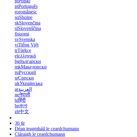
pl
Polski
pt
Português
ro
românesc
sq
Shqipe
sk
Slovenčina
sl
Slovenščina
fi
suomi
sv
Svenska
vi
Tiếng Việt
tr
Türkçe
el
ελληνικά
bg
български
mk
Македонски
ru
Русский
sr
Српски
uk
Українська
ar
العربية
ne
नेपाली
hi
हिंदी
bn
বাংলা
zh
中文
36 tír
Déan teagmháil le ceardchumann
Cláraigh le ceardchumann