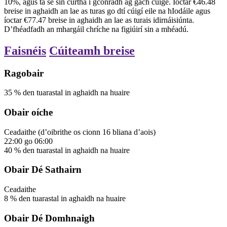
10%, agus tá sé sin curtha i gconradh ag gach cúige. Íoctar €46.48
breise in aghaidh an lae as turas go dtí cúigí eile na hIodáile agus
íoctar €77.47 breise in aghaidh an lae as turais idirnáisiúnta.
D’fhéadfadh an mhargáil chríche na figiúirí sin a mhéadú.
Faisnéis
Cúiteamh breise
Ragobair
35
%
den tuarastal in aghaidh na huaire
Obair oíche
Ceadaithe
(d’oibrithe os cionn 16 bliana d’aois)
22:00
go
06:00
40
%
den tuarastal in aghaidh na huaire
Obair Dé Sathairn
Ceadaithe
8
%
den tuarastal in aghaidh na huaire
Obair Dé Domhnaigh