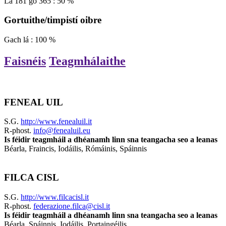
Lá
181
go
365
:
50
%
Gortuithe/timpistí oibre
Gach
lá
:
100
%
Faisnéis
Teagmhálaithe
FENEAL UIL
S.G.
http://www.fenealuil.it
R-phost.
info@fenealuil.eu
Is féidir teagmháil a dhéanamh linn sna teangacha seo a leanas
Béarla, Fraincis, Iodáilis, Rómáinis, Spáinnis
FILCA CISL
S.G.
http://www.filcacisl.it
R-phost.
federazione.filca@cisl.it
Is féidir teagmháil a dhéanamh linn sna teangacha seo a leanas
Béarla, Spáinnis, Iodáilis, Portaingéilis