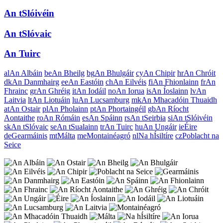
An tSlóivéin
An tSlóvaic
An Tuirc
al
An Albáin
be
An Bheilg
bg
An Bhulgáir
cy
An Chipir
hr
An Chróit
dk
An Danmhairg
ee
An Eastóin
ch
An Eilvéis
fi
An Fhionlainn
fr
An
Fhrainc
gr
An Ghréig
it
An Iodáil
no
An Iorua
is
An Íoslainn
lv
An
Laitvia
lt
An Liotuáin
lu
An Lucsamburg
mk
An Mhacadóin Thuaidh
at
An Ostair
pl
An Pholainn
pt
An Phortaingéil
gb
An Ríocht
Aontaithe
ro
An Rómáin
es
An Spáinn
rs
An tSeirbia
si
An tSlóivéin
sk
An tSlóvaic
se
An tSualainn
tr
An Tuirc
hu
An Ungáir
ie
Éire
de
Gearmáinis
mt
Málta
me
Montainéagró
nl
Na hÍsiltíre
cz
Poblacht na
Seice