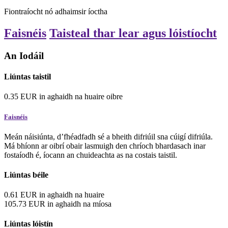
Fiontraíocht nó adhaimsir
íoctha
Faisnéis
Taisteal thar lear agus lóistíocht
An Iodáil
Liúntas taistil
0.35
EUR
in aghaidh na huaire oibre
Faisnéis
Meán náisiúnta, d’fhéadfadh sé a bheith difriúil sna cúigí difriúla.
Má bhíonn ar oibrí obair lasmuigh den chríoch bhardasach inar
fostaíodh é, íocann an chuideachta as na costais taistil.
Liúntas béile
0.61
EUR
in aghaidh na huaire
105.73
EUR
in aghaidh na míosa
Liúntas lóistín