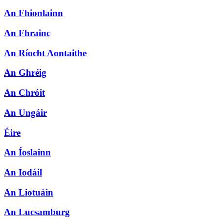
An Fhionlainn
An Fhrainc
An Ríocht Aontaithe
An Ghréig
An Chróit
An Ungáir
Éire
An Íoslainn
An Iodáil
An Liotuáin
An Lucsamburg