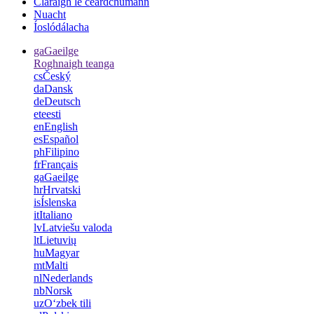
Cláraigh le ceardchumann
Nuacht
Íoslódálacha
ga
Gaeilge
Roghnaigh teanga
cs
Český
da
Dansk
de
Deutsch
et
eesti
en
English
es
Español
ph
Filipino
fr
Français
ga
Gaeilge
hr
Hrvatski
is
Íslenska
it
Italiano
lv
Latviešu valoda
lt
Lietuvių
hu
Magyar
mt
Malti
nl
Nederlands
nb
Norsk
uz
Oʻzbek tili