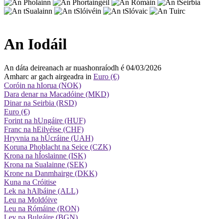
An Iodáil
An dáta deireanach ar nuashonraíodh é 04/03/2026
Amharc ar gach airgeadra in
Euro (€)
Coróin na hIorua (NOK)
Dara denar na Macadóine (MKD)
Dinar na Seirbia (RSD)
Euro (€)
Forint na hUngáire (HUF)
Franc na hEilvéise (CHF)
Hryvnia na hÚcráine (UAH)
Koruna Phoblacht na Seice (CZK)
Krona na hÍoslainne (ISK)
Krona na Sualainne (SEK)
Krone na Danmhairge (DKK)
Kuna na Cróitise
Lek na hAlbáine (ALL)
Leu na Moldóive
Leu na Rómáine (RON)
Lev na Bulgáire (BGN)