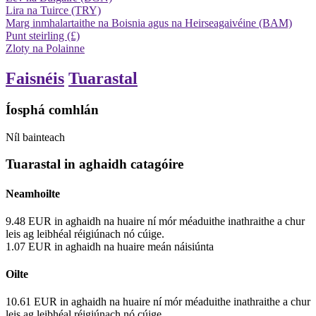
Lira na Tuirce (TRY)
Marg inmhalartaithe na Boisnia agus na Heirseagaivéine (BAM)
Punt steirling (£)
Zloty na Polainne
Faisnéis
Tuarastal
Íosphá comhlán
Níl bainteach
Tuarastal in aghaidh catagóire
Neamhoilte
9.48
EUR
in aghaidh na huaire
ní mór méaduithe inathraithe a chur
leis ag leibhéal réigiúnach nó cúige.
1.07
EUR
in aghaidh na huaire
meán náisiúnta
Oilte
10.61
EUR
in aghaidh na huaire
ní mór méaduithe inathraithe a chur
leis ag leibhéal réigiúnach nó cúige.