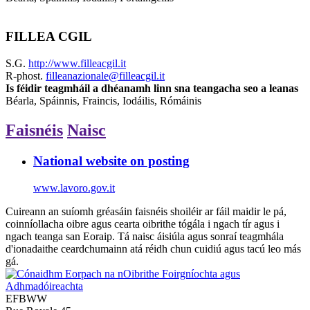
FILLEA CGIL
S.G.
http://www.filleacgil.it
R-phost.
filleanazionale@filleacgil.it
Is féidir teagmháil a dhéanamh linn sna teangacha seo a leanas
Béarla, Spáinnis, Fraincis, Iodáilis, Rómáinis
Faisnéis
Naisc
National website on posting
www.lavoro.gov.it
Cuireann an suíomh gréasáin faisnéis shoiléir ar fáil maidir le pá,
coinníollacha oibre agus cearta oibrithe tógála i ngach tír agus i
ngach teanga san Eoraip. Tá naisc áisiúla agus sonraí teagmhála
d'ionadaithe ceardchumainn atá réidh chun cuidiú agus tacú leo más
gá.
EFBWW