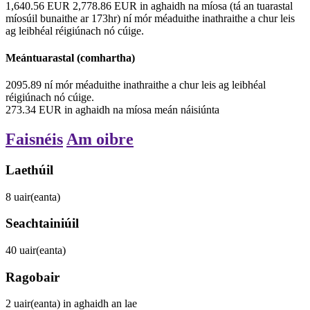
1,640.56
EUR
2,778.86
EUR
in aghaidh na míosa
(tá an tuarastal
míosúil bunaithe ar 173hr)
ní mór méaduithe inathraithe a chur leis
ag leibhéal réigiúnach nó cúige.
Meántuarastal (comhartha)
2095.89
ní mór méaduithe inathraithe a chur leis ag leibhéal
réigiúnach nó cúige.
273.34
EUR
in aghaidh na míosa
meán náisiúnta
Faisnéis
Am oibre
Laethúil
8
uair(eanta)
Seachtainiúil
40
uair(eanta)
Ragobair
2
uair(eanta)
in aghaidh an lae