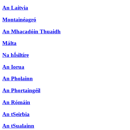
An Laitvia
Montainéagró
An Mhacadóin Thuaidh
Málta
Na hÍsiltíre
An Iorua
An Pholainn
An Phortaingéil
An Rómáin
An tSeirbia
An tSualainn