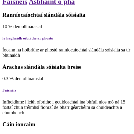
Faisnéis
Asbhaint ó phá
Ranníocaíochtaí slándála sóisialta
10
%
den olltuarastal
le haghaidh oibrithe ar phostú
Íocann na hoibrithe ar phostú ranníocaíochtaí slándála sóisialta sa tír
bhunaidh
Árachas slándála sóisialta breise
0.3
%
den olltuarastal
Faisnéis
Infheidhme i leith oibrithe i gcuideachtaí ina bhfuil níos mó ná 15
fostaí chun tréimhsí fionraí de bharr géarchéim sa chuideachta a
chumhdach.
Cáin ioncaim