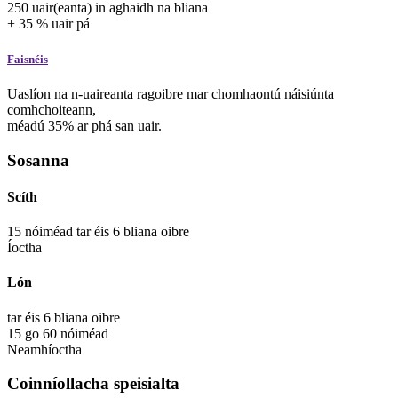
250
uair(eanta)
in aghaidh na bliana
+
35
%
uair
pá
Faisnéis
Uaslíon na n-uaireanta ragoibre mar chomhaontú náisiúnta
comhchoiteann,
méadú 35% ar phá san uair.
Sosanna
Scíth
15
nóiméad
tar éis 6 bliana oibre
Íoctha
Lón
tar éis 6 bliana oibre
15
go
60
nóiméad
Neamhíoctha
Coinníollacha speisialta