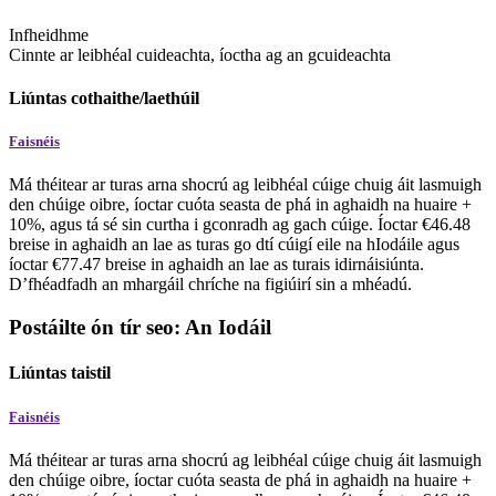
Infheidhme
Cinnte ar leibhéal cuideachta, íoctha ag an gcuideachta
Liúntas cothaithe/laethúil
Faisnéis
Má théitear ar turas arna shocrú ag leibhéal cúige chuig áit lasmuigh
den chúige oibre, íoctar cuóta seasta de phá in aghaidh na huaire +
10%, agus tá sé sin curtha i gconradh ag gach cúige. Íoctar €46.48
breise in aghaidh an lae as turas go dtí cúigí eile na hIodáile agus
íoctar €77.47 breise in aghaidh an lae as turais idirnáisiúnta.
D’fhéadfadh an mhargáil chríche na figiúirí sin a mhéadú.
Postáilte ón tír seo: An Iodáil
Liúntas taistil
Faisnéis
Má théitear ar turas arna shocrú ag leibhéal cúige chuig áit lasmuigh
den chúige oibre, íoctar cuóta seasta de phá in aghaidh na huaire +