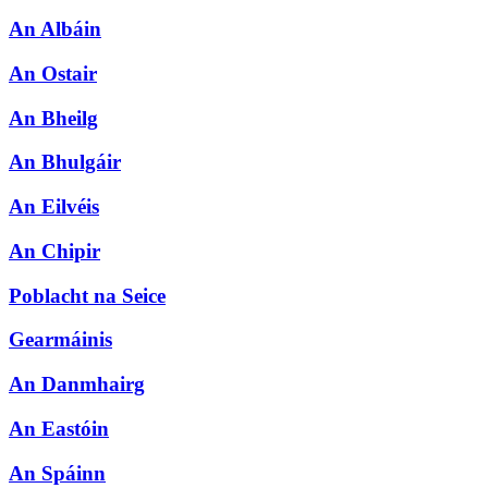
An Albáin
An Ostair
An Bheilg
An Bhulgáir
An Eilvéis
An Chipir
Poblacht na Seice
Gearmáinis
An Danmhairg
An Eastóin
An Spáinn