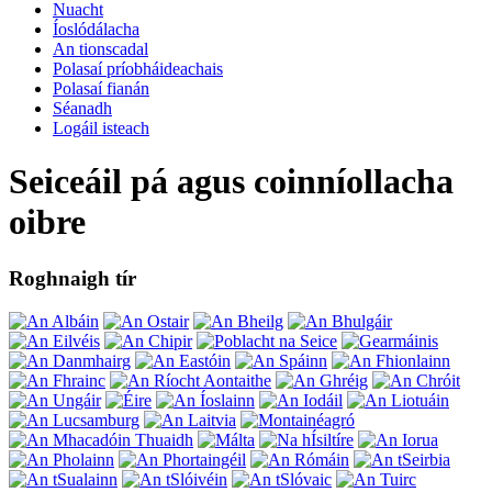
Nuacht
Íoslódálacha
An tionscadal
Polasaí príobháideachais
Polasaí fianán
Séanadh
Logáil isteach
Seiceáil pá agus coinníollacha
oibre
Roghnaigh tír