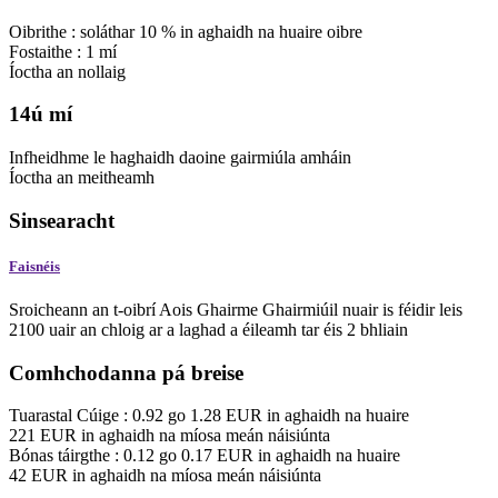
Oibrithe
:
soláthar
10
%
in aghaidh na huaire oibre
Fostaithe
:
1
mí
Íoctha an
nollaig
14ú mí
Infheidhme
le haghaidh daoine gairmiúla amháin
Íoctha an
meitheamh
Sinsearacht
Faisnéis
Sroicheann an t-oibrí Aois Ghairme Ghairmiúil nuair is féidir leis
2100 uair an chloig ar a laghad a éileamh tar éis 2 bhliain
Comhchodanna pá breise
Tuarastal Cúige
:
0.92
go
1.28
EUR
in aghaidh na huaire
221
EUR
in aghaidh na míosa
meán náisiúnta
Bónas táirgthe
:
0.12
go
0.17
EUR
in aghaidh na huaire
42
EUR
in aghaidh na míosa
meán náisiúnta