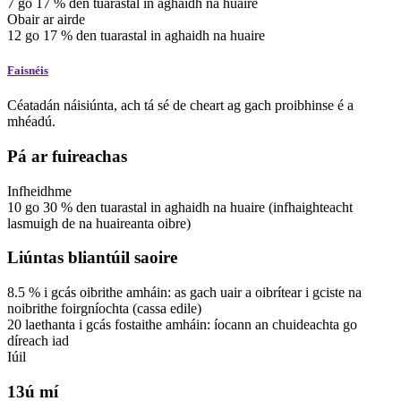
7
go
17
%
den tuarastal in aghaidh na huaire
Obair ar airde
12
go
17
%
den tuarastal in aghaidh na huaire
Faisnéis
Céatadán náisiúnta, ach tá sé de cheart ag gach proibhinse é a
mhéadú.
Pá ar fuireachas
Infheidhme
10
go
30
%
den tuarastal in aghaidh na huaire
(infhaighteacht
lasmuigh de na huaireanta oibre)
Liúntas bliantúil saoire
8.5
%
i gcás oibrithe amháin: as gach uair a oibrítear i gciste na
noibrithe foirgníochta (cassa edile)
20
laethanta
i gcás fostaithe amháin: íocann an chuideachta go
díreach iad
Iúil
13ú mí