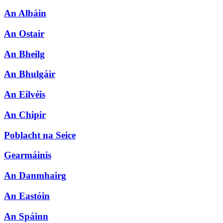
An Albáin
An Ostair
An Bheilg
An Bhulgáir
An Eilvéis
An Chipir
Poblacht na Seice
Gearmáinis
An Danmhairg
An Eastóin
An Spáinn