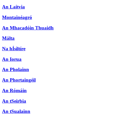
An Laitvia
Montainéagró
An Mhacadóin Thuaidh
Málta
Na hÍsiltíre
An Iorua
An Pholainn
An Phortaingéil
An Rómáin
An tSeirbia
An tSualainn