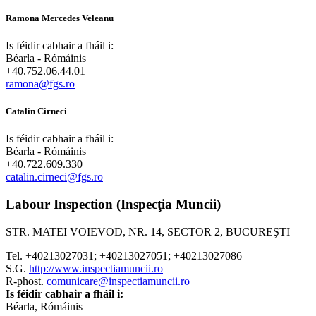
Ramona Mercedes Veleanu
Is féidir cabhair a fháil i:
Béarla - Rómáinis
+40.752.06.44.01
ramona@fgs.ro
Catalin Cirneci
Is féidir cabhair a fháil i:
Béarla - Rómáinis
+40.722.609.330
catalin.cirneci@fgs.ro
Labour Inspection (Inspecţia Muncii)
STR. MATEI VOIEVOD, NR. 14, SECTOR 2, BUCUREŞTI
Tel. +40213027031; +40213027051; +40213027086
S.G.
http://www.inspectiamuncii.ro
R-phost.
comunicare@inspectiamuncii.ro
Is féidir cabhair a fháil i:
Béarla, Rómáinis