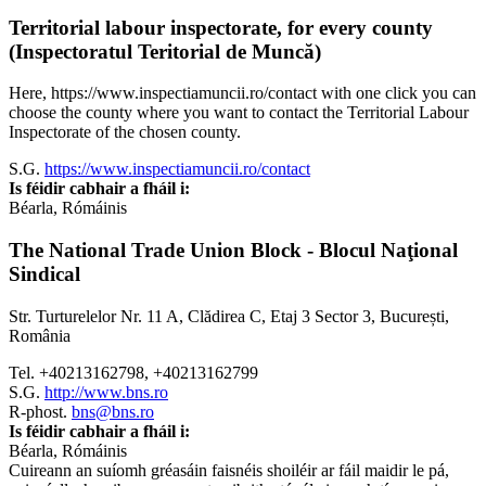
Territorial labour inspectorate, for every county
(Inspectoratul Teritorial de Muncă)
Here, https://www.inspectiamuncii.ro/contact with one click you can
choose the county where you want to contact the Territorial Labour
Inspectorate of the chosen county.
S.G.
https://www.inspectiamuncii.ro/contact
Is féidir cabhair a fháil i:
Béarla, Rómáinis
The National Trade Union Block - Blocul Naţional
Sindical
Str. Turturelelor Nr. 11 A, Clădirea C, Etaj 3 Sector 3, București,
România
Tel. +40213162798, +40213162799
S.G.
http://www.bns.ro
R-phost.
bns@bns.ro
Is féidir cabhair a fháil i:
Béarla, Rómáinis
Cuireann an suíomh gréasáin faisnéis shoiléir ar fáil maidir le pá,