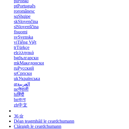
pl
Polski
pt
Português
ro
românesc
sq
Shqipe
sk
Slovenčina
sl
Slovenščina
fi
suomi
sv
Svenska
vi
Tiếng Việt
tr
Türkçe
el
ελληνικά
bg
български
mk
Македонски
ru
Русский
sr
Српски
uk
Українська
ar
العربية
ne
नेपाली
hi
हिंदी
bn
বাংলা
zh
中文
36 tír
Déan teagmháil le ceardchumann
Cláraigh le ceardchumann