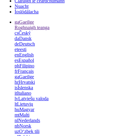
Cláraigh le ceardchumann
Nuacht
Íoslódálacha
ga
Gaeilge
Roghnaigh teanga
cs
Český
da
Dansk
de
Deutsch
et
eesti
en
English
es
Español
ph
Filipino
fr
Français
ga
Gaeilge
hr
Hrvatski
is
Íslenska
it
Italiano
lv
Latviešu valoda
lt
Lietuvių
hu
Magyar
mt
Malti
nl
Nederlands
nb
Norsk
uz
Oʻzbek tili