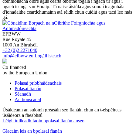
coinníollacha oibre agus cearta oibrithe tógála i ngach tír agus i
ngach teanga san Eoraip. Tá naisc áisiúla agus sonraí teagmhála
d'ionadaithe ceardchumainn atá réidh chun cuidiú agus tacú leo más
gá.
EFBWW
Rue Royale 45
1000 An Bhruiséil
+32 (0)2 2271040
info@efbww.eu
Logáil isteach
Co-financed
by the European Union
Polasaí príobháideachais
Polasaí fianán
Séanadh
An tionscadal
Úsáideann an suíomh gréasáin seo fianáin chun an t-eispéireas
úsáideora a fheabhsú
Léigh tuilleadh faoin bpolasaí fianán anseo
Glacaim leis an bpolasaí fianán