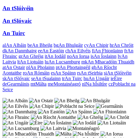
An tSlóivéin
An tSlóvaic
An Tuirc
al
An Albáin
be
An Bheilg
bg
An Bhulgáir
cy
An Chipir
hr
An Chróit
dk
An Danmhairg
ee
An Eastóin
ch
An Eilvéis
fi
An Fhionlainn
fr
An
Fhrainc
gr
An Ghréig
it
An Iodáil
no
An Iorua
is
An Íoslainn
lv
An
Laitvia
lt
An Liotuáin
lu
An Lucsamburg
mk
An Mhacadóin Thuaidh
at
An Ostair
pl
An Pholainn
pt
An Phortaingéil
gb
An Ríocht
Aontaithe
ro
An Rómáin
es
An Spáinn
rs
An tSeirbia
si
An tSlóivéin
sk
An tSlóvaic
se
An tSualainn
tr
An Tuirc
hu
An Ungáir
ie
Éire
de
Gearmáinis
mt
Málta
me
Montainéagró
nl
Na hÍsiltíre
cz
Poblacht na
Seice