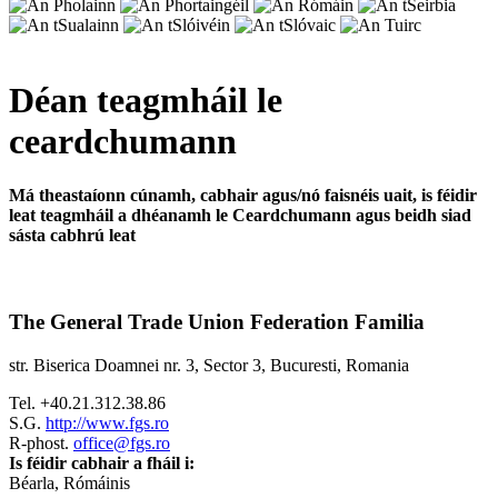
Déan teagmháil le
ceardchumann
Má theastaíonn cúnamh, cabhair agus/nó faisnéis uait, is féidir
leat teagmháil a dhéanamh le Ceardchumann agus beidh siad
sásta cabhrú leat
The General Trade Union Federation Familia
str. Biserica Doamnei nr. 3, Sector 3, Bucuresti, Romania
Tel. +40.21.312.38.86
S.G.
http://www.fgs.ro
R-phost.
office@fgs.ro
Is féidir cabhair a fháil i:
Béarla, Rómáinis