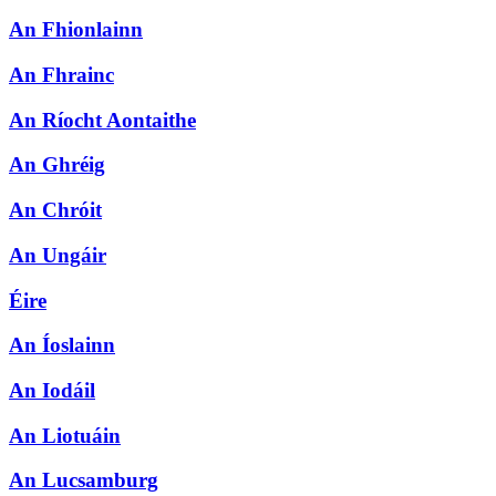
An Fhionlainn
An Fhrainc
An Ríocht Aontaithe
An Ghréig
An Chróit
An Ungáir
Éire
An Íoslainn
An Iodáil
An Liotuáin
An Lucsamburg