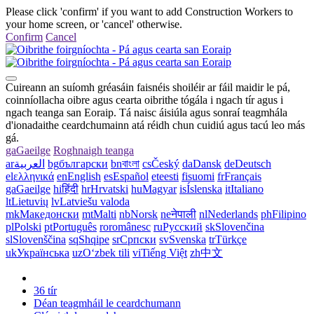
Please click 'confirm' if you want to add Construction Workers to
your home screen, or 'cancel' otherwise.
Confirm
Cancel
Cuireann an suíomh gréasáin faisnéis shoiléir ar fáil maidir le pá,
coinníollacha oibre agus cearta oibrithe tógála i ngach tír agus i
ngach teanga san Eoraip. Tá naisc áisiúla agus sonraí teagmhála
d'ionadaithe ceardchumainn atá réidh chun cuidiú agus tacú leo más
gá.
ga
Gaeilge
Roghnaigh teanga
ar
العربية
bg
български
bn
বাংলা
cs
Český
da
Dansk
de
Deutsch
el
ελληνικά
en
English
es
Español
et
eesti
fi
suomi
fr
Français
ga
Gaeilge
hi
हिंदी
hr
Hrvatski
hu
Magyar
is
Íslenska
it
Italiano
lt
Lietuvių
lv
Latviešu valoda
mk
Македонски
mt
Malti
nb
Norsk
ne
नेपाली
nl
Nederlands
ph
Filipino
pl
Polski
pt
Português
ro
românesc
ru
Русский
sk
Slovenčina
sl
Slovenščina
sq
Shqipe
sr
Српски
sv
Svenska
tr
Türkçe
uk
Українська
uz
Oʻzbek tili
vi
Tiếng Việt
zh
中文
36 tír
Déan teagmháil le ceardchumann