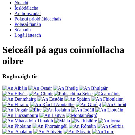
Nuacht
Íoslódálacha
An tionscadal
Polasaí príobháideachais
Polasaí fianán
Séanadh
Logáil isteach
Seiceáil pá agus coinníollacha
oibre
Roghnaigh tír