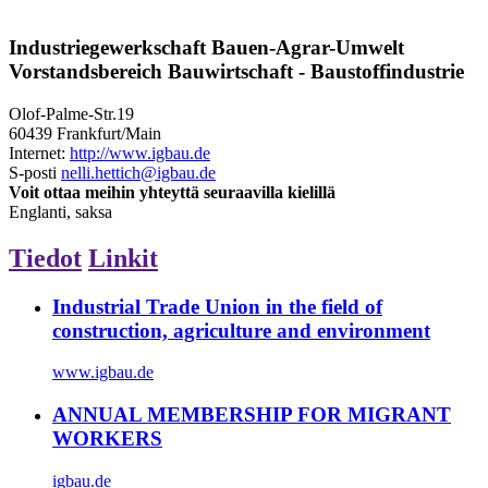
Industriegewerkschaft Bauen-Agrar-Umwelt
Vorstandsbereich Bauwirtschaft - Baustoffindustrie
Olof-Palme-Str.19
60439 Frankfurt/Main
Internet:
http://www.igbau.de
S-posti
nelli.hettich@igbau.de
Voit ottaa meihin yhteyttä seuraavilla kielillä
Englanti, saksa
Tiedot
Linkit
Industrial Trade Union in the field of
construction, agriculture and environment
www.igbau.de
ANNUAL MEMBERSHIP FOR MIGRANT
WORKERS
igbau.de