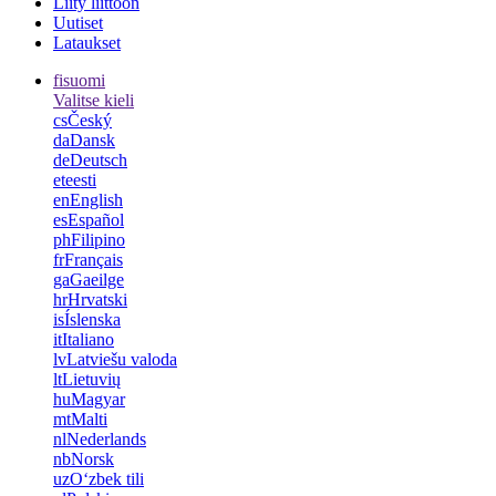
Liity liittoon
Uutiset
Lataukset
fi
suomi
Valitse kieli
cs
Český
da
Dansk
de
Deutsch
et
eesti
en
English
es
Español
ph
Filipino
fr
Français
ga
Gaeilge
hr
Hrvatski
is
Íslenska
it
Italiano
lv
Latviešu valoda
lt
Lietuvių
hu
Magyar
mt
Malti
nl
Nederlands
nb
Norsk
uz
Oʻzbek tili