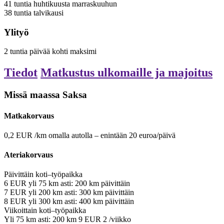
41
tuntia
huhtikuusta marraskuuhun
38
tuntia
talvikausi
Ylityö
2
tuntia
päivää kohti
maksimi
Tiedot
Matkustus ulkomaille ja majoitus
Missä maassa Saksa
Matkakorvaus
0,2
EUR
/km
omalla autolla – enintään 20 euroa/päivä
Ateriakorvaus
Päivittäin
koti–työpaikka
6
EUR
yli
75
km
asti:
200
km
päivittäin
7
EUR
yli
200
km
asti:
300
km
päivittäin
8
EUR
yli
300
km
asti:
400
km
päivittäin
Viikoittain
koti–työpaikka
Yli
75
km
asti:
200
km
9
EUR
2
/viikko