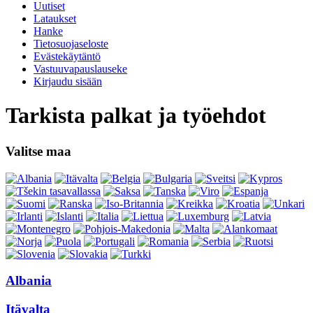
Uutiset
Lataukset
Hanke
Tietosuojaseloste
Evästekäytäntö
Vastuuvapauslauseke
Kirjaudu sisään
Tarkista palkat ja työehdot
Valitse maa
Albania
Itävalta