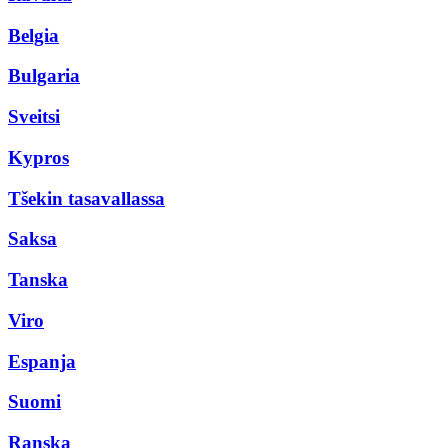
Belgia
Bulgaria
Sveitsi
Kypros
Tšekin tasavallassa
Saksa
Tanska
Viro
Espanja
Suomi
Ranska