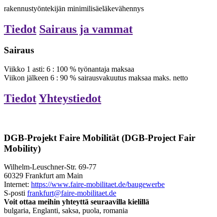
rakennustyöntekijän minimilisäeläkevähennys
Tiedot
Sairaus ja vammat
Sairaus
Viikko
1
asti:
6
:
100
%
työnantaja maksaa
Viikon jälkeen
6
:
90
%
sairausvakuutus maksaa
maks.
netto
Tiedot
Yhteystiedot
DGB-Projekt Faire Mobilität (DGB-Project Fair
Mobility)
Wilhelm-Leuschner-Str. 69-77
60329 Frankfurt am Main
Internet:
https://www.faire-mobilitaet.de/baugewerbe
S-posti
frankfurt@faire-mobilitaet.de
Voit ottaa meihin yhteyttä seuraavilla kielillä
bulgaria, Englanti, saksa, puola, romania