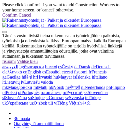
Please click 'confirm' if you want to add Construction Workers to
your home screen, or 'cancel' otherwise.
Confirm
Cancel
Tämä sivusto tiivistä tietoa rakennusalan työntekijöiden palkoista,
työoloista ja oikeuksista kaikissa Euroopan maissa kaikilla Euroopan
kielillä. Rakennusalan työntekijöille on tarjolla hyödyllisiä linkkejä
ja yhteystietoja ammattiliittojen edustajille, jotka ovat valmiina
auttamaan ja tukemaan tarvittaessa.
fi
suomi
Valitse kieli
ar
العربية
bg
български
bn
বাংলা
cs
Český
da
Dansk
de
Deutsch
el
ελληνικά
en
English
es
Español
et
eesti
fi
suomi
fr
Français
ga
Gaeilge
hi
हिंदी
hr
Hrvatski
hu
Magyar
is
Íslenska
it
Italiano
lt
Lietuvių
lv
Latviešu valoda
mk
Македонски
mt
Malti
nb
Norsk
ne
नेपाली
nl
Nederlands
ph
Filipino
pl
Polski
pt
Português
ro
românesc
ru
Русский
sk
Slovenčina
sl
Slovenščina
sq
Shqipe
sr
Српски
sv
Svenska
tr
Türkçe
uk
Українська
uz
Oʻzbek tili
vi
Tiếng Việt
zh
中文
36 maata
Ota yhteyttä ammattiliittoon