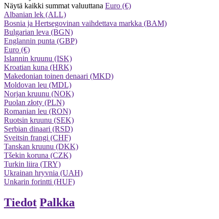
Näytä kaikki summat valuuttana
Euro (€)
Albanian lek (ALL)
Bosnia ja Hertsegovinan vaihdettava markka (BAM)
Bulgarian leva (BGN)
Englannin punta (GBP)
Euro (€)
Islannin kruunu (ISK)
Kroatian kuna (HRK)
Makedonian toinen denaari (MKD)
Moldovan leu (MDL)
Norjan kruunu (NOK)
Puolan złoty (PLN)
Romanian leu (RON)
Ruotsin kruunu (SEK)
Serbian dinaari (RSD)
Sveitsin frangi (CHF)
Tanskan kruunu (DKK)
Tšekin koruna (CZK)
Turkin liira (TRY)
Ukrainan hryvnia (UAH)
Unkarin forintti (HUF)
Tiedot
Palkka