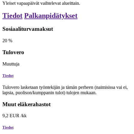
Yleiset vapaapäivät vaihtelevat alueittain.
Tiedot
Palkanpidätykset
Sosiaaliturvamaksut
20
%
Tulovero
Muuttuja
Tiedot
Tulovero lasketaan työntekijän ja tämän perheen (naimisissa vai ei,
lapsia, puolison/kumppanin tulot) tulojen mukaan.
Muut eläkerahastot
9,2
EUR
/kk
Tiedot