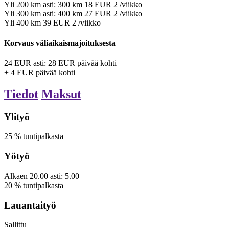
Yli
200
km
asti:
300
km
18
EUR
2
/viikko
Yli
300
km
asti:
400
km
27
EUR
2
/viikko
Yli
400
km
39
EUR
2
/viikko
Korvaus väliaikaismajoituksesta
24
EUR
asti:
28
EUR
päivää kohti
+
4
EUR
päivää kohti
Tiedot
Maksut
Ylityö
25
%
tuntipalkasta
Yötyö
Alkaen
20.00
asti:
5.00
20
%
tuntipalkasta
Lauantaityö
Sallittu