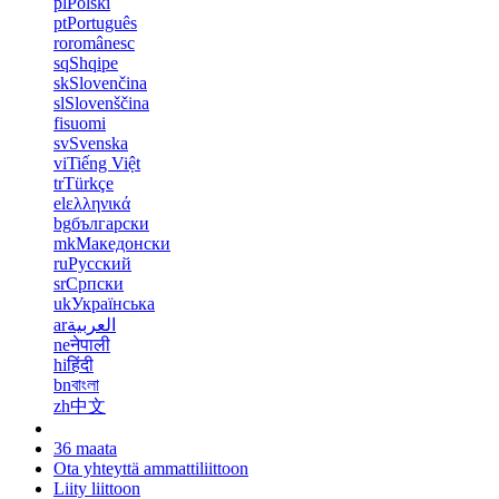
pl
Polski
pt
Português
ro
românesc
sq
Shqipe
sk
Slovenčina
sl
Slovenščina
fi
suomi
sv
Svenska
vi
Tiếng Việt
tr
Türkçe
el
ελληνικά
bg
български
mk
Македонски
ru
Русский
sr
Српски
uk
Українська
ar
العربية
ne
नेपाली
hi
हिंदी
bn
বাংলা
zh
中文
36 maata
Ota yhteyttä ammattiliittoon
Liity liittoon