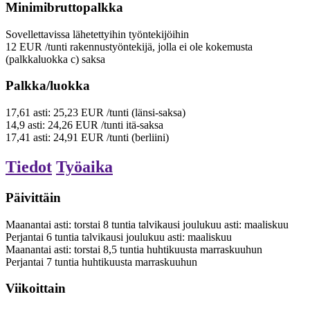
Minimibruttopalkka
Sovellettavissa lähetettyihin työntekijöihin
12
EUR
/tunti
rakennustyöntekijä, jolla ei ole kokemusta
(palkkaluokka c)
saksa
Palkka/luokka
17,61
asti:
25,23
EUR
/tunti
(länsi-saksa)
14,9
asti:
24,26
EUR
/tunti
itä-saksa
17,41
asti:
24,91
EUR
/tunti
(berliini)
Tiedot
Työaika
Päivittäin
Maanantai
asti:
torstai
8
tuntia
talvikausi
joulukuu
asti:
maaliskuu
Perjantai
6
tuntia
talvikausi
joulukuu
asti:
maaliskuu
Maanantai
asti:
torstai
8,5
tuntia
huhtikuusta marraskuuhun
Perjantai
7
tuntia
huhtikuusta marraskuuhun
Viikoittain