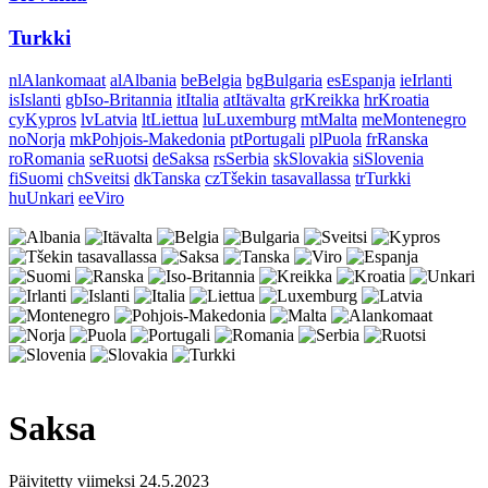
Turkki
nl
Alankomaat
al
Albania
be
Belgia
bg
Bulgaria
es
Espanja
ie
Irlanti
is
Islanti
gb
Iso-Britannia
it
Italia
at
Itävalta
gr
Kreikka
hr
Kroatia
cy
Kypros
lv
Latvia
lt
Liettua
lu
Luxemburg
mt
Malta
me
Montenegro
no
Norja
mk
Pohjois-Makedonia
pt
Portugali
pl
Puola
fr
Ranska
ro
Romania
se
Ruotsi
de
Saksa
rs
Serbia
sk
Slovakia
si
Slovenia
fi
Suomi
ch
Sveitsi
dk
Tanska
cz
Tšekin tasavallassa
tr
Turkki
hu
Unkari
ee
Viro
Saksa
Päivitetty viimeksi 24.5.2023