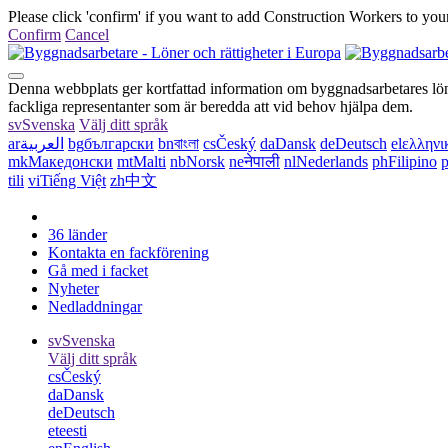
Please click 'confirm' if you want to add Construction Workers to your
Confirm
Cancel
Denna webbplats ger kortfattad information om byggnadsarbetares löner
fackliga representanter som är beredda att vid behov hjälpa dem.
sv
Svenska
Välj ditt språk
ar
العربية
bg
български
bn
বাংলা
cs
Český
da
Dansk
de
Deutsch
el
ελληνι
mk
Македонски
mt
Malti
nb
Norsk
ne
नेपाली
nl
Nederlands
ph
Filipino
p
tili
vi
Tiếng Việt
zh
中文
36 länder
Kontakta en fackförening
Gå med i facket
Nyheter
Nedladdningar
sv
Svenska
Välj ditt språk
cs
Český
da
Dansk
de
Deutsch
et
eesti