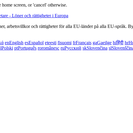
 home screen, or 'cancel' otherwise.
, arbetsvillkor och rättigheter för alla EU-länder på alla EU-språk. By
κά
en
English
es
Español
et
eesti
fi
suomi
fr
Français
ga
Gaeilge
hi
हिंदी
hr
Hr
l
Polski
pt
Português
ro
românesc
ru
Русский
sk
Slovenčina
sl
Slovenščin