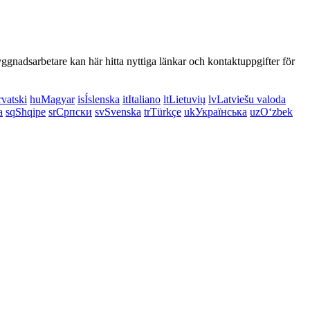
ggnadsarbetare kan här hitta nyttiga länkar och kontaktuppgifter för
vatski
hu
Magyar
is
Íslenska
it
Italiano
lt
Lietuvių
lv
Latviešu valoda
a
sq
Shqipe
sr
Српски
sv
Svenska
tr
Türkçe
uk
Українська
uz
Oʻzbek