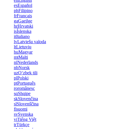
en
English
es
Español
ph
Filipino
fr
Français
ga
Gaeilge
hr
Hrvatski
is
Íslenska
it
Italiano
lv
Latviešu valoda
lt
Lietuvių
hu
Magyar
mt
Malti
nl
Nederlands
nb
Norsk
uz
Oʻzbek tili
pl
Polski
pt
Português
ro
românesc
sq
Shqipe
sk
Slovenčina
sl
Slovenščina
fi
suomi
sv
Svenska
vi
Tiếng Việt
tr
Türkçe