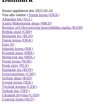
Senast uppdaterat den 2022-02-24
Visa alla valutor i
Dansk krona (DKK)
Albanska lek (ALL)
Andra Makedonisk denar (MKD)
Bosnien och Hercegovina konvertibilna marka (BAM)
Brittisk pund (GBP)
Bulgarisk lev (BGN)
Dansk krona (DKK)
Euro (€)
Isländsk krona (ISK)
Kroatisk kuna (HRK)
Moldavisk leu (MDL)
Norsk krona (NOK)
Polsk zloty (PLN)
Rumänsk leu (RON)
Schweizerfranc (CHF)
Serbisk dinar (RSD)
Svensk krona (SEK)
Tjeckisk koruna (CZK)
Turkisk lira (TRY)
Ukrainsk hryvnia (UAH)
Ungersk forint (HUF)