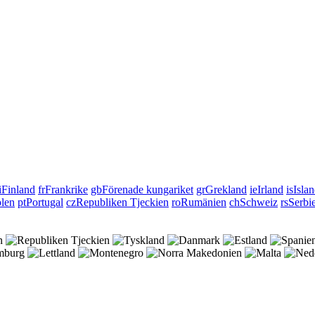
i
Finland
fr
Frankrike
gb
Förenade kungariket
gr
Grekland
ie
Irland
is
Isla
len
pt
Portugal
cz
Republiken Tjeckien
ro
Rumänien
ch
Schweiz
rs
Serbi