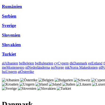
Rumänien
Serbien
Sverige
Slovenien
Slovakien
Turkiet
al
Albanien
be
Belgien
bg
Bulgarien
cy
Cypern
dk
Danmark
ee
Estland
f
me
Montenegro
nl
Nederländerna
no
Norge
mk
Norra Makedonien
pl
Po
hu
Ungern
at
Österrike
Danmark