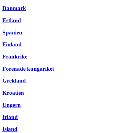
Danmark
Estland
Spanien
Finland
Frankrike
Förenade kungariket
Grekland
Kroatien
Ungern
Irland
Island