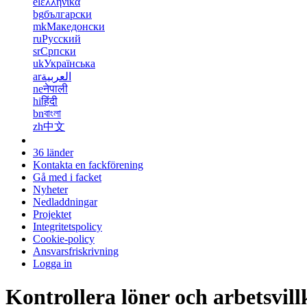
el
ελληνικά
bg
български
mk
Македонски
ru
Русский
sr
Српски
uk
Українська
ar
العربية
ne
नेपाली
hi
हिंदी
bn
বাংলা
zh
中文
36 länder
Kontakta en fackförening
Gå med i facket
Nyheter
Nedladdningar
Projektet
Integritetspolicy
Cookie-policy
Ansvarsfriskrivning
Logga in
Kontrollera löner och arbetsvill