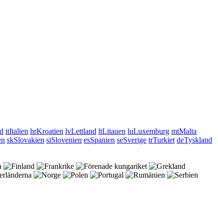
nd
it
Italien
hr
Kroatien
lv
Lettland
lt
Litauen
lu
Luxemburg
mt
Malta
en
sk
Slovakien
si
Slovenien
es
Spanien
se
Sverige
tr
Turkiet
de
Tyskland