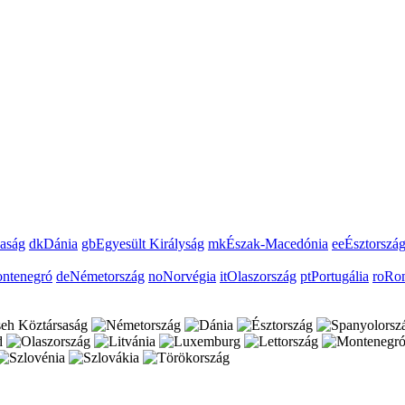
aság
dk
Dánia
gb
Egyesült Királyság
mk
Észak-Macedónia
ee
Észtorszá
ntenegró
de
Németország
no
Norvégia
it
Olaszország
pt
Portugália
ro
Ro