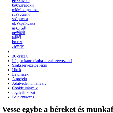
el
ελληνικά
bg
български
mk
Македонски
ru
Русский
sr
Српски
uk
Українська
ar
العربية
ne
नेपाली
hi
हिंदी
bn
বাংলা
zh
中文
36 ország
Lépjen kapcsolatba a szakszervezettel
Szakszervezetbe lépni
Hírek
Letöltések
A projekt
Adatvédelmi irányelv
Cookie irányelv
Jognyilatkozat
Bejelentkezés
Vesse egybe a béreket és munkaf