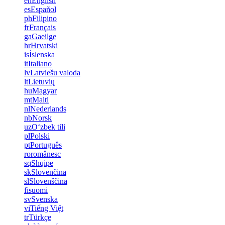
en
English
es
Español
ph
Filipino
fr
Français
ga
Gaeilge
hr
Hrvatski
is
Íslenska
it
Italiano
lv
Latviešu valoda
lt
Lietuvių
hu
Magyar
mt
Malti
nl
Nederlands
nb
Norsk
uz
Oʻzbek tili
pl
Polski
pt
Português
ro
românesc
sq
Shqipe
sk
Slovenčina
sl
Slovenščina
fi
suomi
sv
Svenska
vi
Tiếng Việt
tr
Türkçe