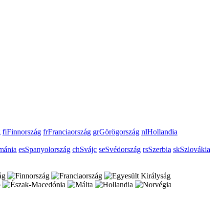
g
fi
Finnország
fr
Franciaország
gr
Görögország
nl
Hollandia
mánia
es
Spanyolország
ch
Svájc
se
Svédország
rs
Szerbia
sk
Szlovákia