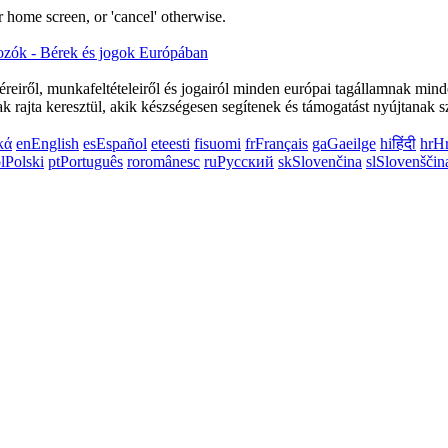
 home screen, or 'cancel' otherwise.
éreiről, munkafeltételeiről és jogairól minden európai tagállamnak mi
k rajta keresztül, akik készségesen segítenek és támogatást nyújtanak s
κά
en
English
es
Español
et
eesti
fi
suomi
fr
Français
ga
Gaeilge
hi
हिंदी
hr
Hr
l
Polski
pt
Português
ro
românesc
ru
Русский
sk
Slovenčina
sl
Slovenščin