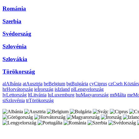
Románia
Szerbia
Svédország
Szlovénia
Szlovákia
Törökország
al
Albánia
at
Ausztria
be
Belgium
bg
Bulgária
cy
Ciprus
cz
Cseh Köztárs
hr
Horvátország
ie
Írország
is
Izland
pl
Lengyelország
lv
Lettország
lt
Litvánia
lu
Luxemburg
hu
Magyarország
mt
Málta
me
Mo
si
Szlovénia
tr
Törökország