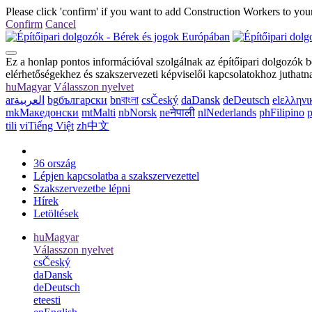
Please click 'confirm' if you want to add Construction Workers to your
Confirm
Cancel
Ez a honlap pontos információval szolgálnak az építőipari dolgozók b
elérhetőségekhez és szakszervezeti képviselői kapcsolatokhoz juthatna
hu
Magyar
Válasszon nyelvet
ar
العربية
bg
български
bn
বাংলা
cs
Český
da
Dansk
de
Deutsch
el
ελληνι
mk
Македонски
mt
Malti
nb
Norsk
ne
नेपाली
nl
Nederlands
ph
Filipino
p
tili
vi
Tiếng Việt
zh
中文
36 ország
Lépjen kapcsolatba a szakszervezettel
Szakszervezetbe lépni
Hírek
Letöltések
hu
Magyar
Válasszon nyelvet
cs
Český
da
Dansk
de
Deutsch
et
eesti