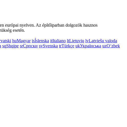
nden európai nyelven. Az építőiparban dolgozók hasznos
zükség esetén.
vatski
hu
Magyar
is
Íslenska
it
Italiano
lt
Lietuvių
lv
Latviešu valoda
a
sq
Shqipe
sr
Српски
sv
Svenska
tr
Türkçe
uk
Українська
uz
Oʻzbek