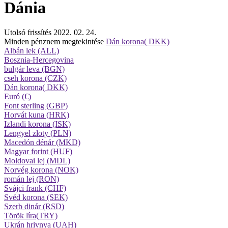
Dánia
Utolsó frissítés 2022. 02. 24.
Minden pénznem megtekintése
Dán korona( DKK)
Albán lek (ALL)
Bosznia-Hercegovina
bulgár leva (BGN)
cseh korona (CZK)
Dán korona( DKK)
Euró (€)
Font sterling (GBP)
Horvát kuna (HRK)
Izlandi korona (ISK)
Lengyel złoty (PLN)
Macedón dénár (MKD)
Magyar forint (HUF)
Moldovai lej (MDL)
Norvég korona (NOK)
román lej (RON)
Svájci frank (CHF)
Svéd korona (SEK)
Szerb dinár (RSD)
Török líra(TRY)
Ukrán hrivnya (UAH)