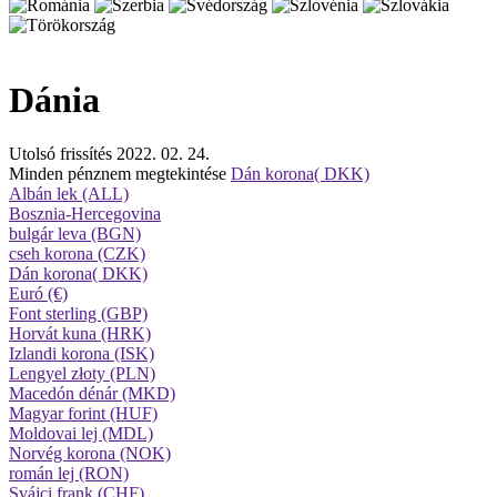
Dánia
Utolsó frissítés 2022. 02. 24.
Minden pénznem megtekintése
Dán korona( DKK)
Albán lek (ALL)
Bosznia-Hercegovina
bulgár leva (BGN)
cseh korona (CZK)
Dán korona( DKK)
Euró (€)
Font sterling (GBP)
Horvát kuna (HRK)
Izlandi korona (ISK)
Lengyel złoty (PLN)
Macedón dénár (MKD)
Magyar forint (HUF)
Moldovai lej (MDL)
Norvég korona (NOK)
román lej (RON)
Svájci frank (CHF)