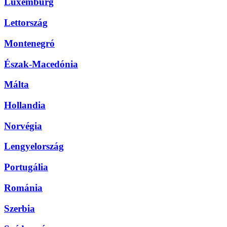
Luxemburg
Lettország
Montenegró
Észak-Macedónia
Málta
Hollandia
Norvégia
Lengyelország
Portugália
Románia
Szerbia