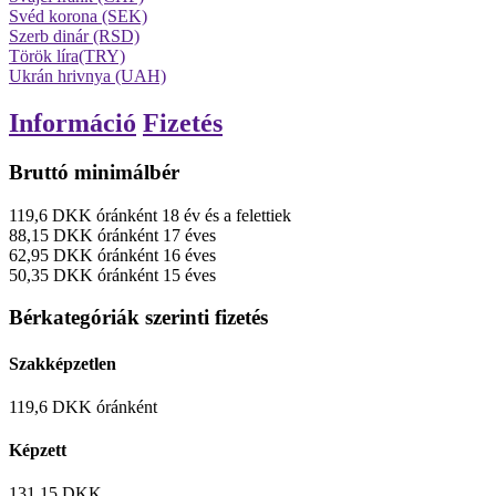
Svéd korona (SEK)
Szerb dinár (RSD)
Török líra(TRY)
Ukrán hrivnya (UAH)
Információ
Fizetés
Bruttó minimálbér
119,6
DKK
óránként
18 év és a felettiek
88,15
DKK
óránként
17 éves
62,95
DKK
óránként
16 éves
50,35
DKK
óránként
15 éves
Bérkategóriák szerinti fizetés
Szakképzetlen
119,6
DKK
óránként
Képzett
131,15
DKK