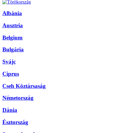
Albánia
Ausztria
Belgium
Bulgária
Svájc
Ciprus
Cseh Köztársaság
Németország
Dánia
Észtország