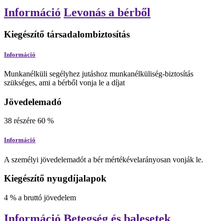
Információ
Levonás a bérből
Kiegészítő társadalombiztosítás
Információ
Munkanélküli segélyhez jutáshoz munkanélküliség-biztosítás
szükséges, ami a bérből vonja le a díjat
Jövedelemadó
38
részére
60
%
Információ
A személyi jövedelemadót a bér mértékévelarányosan vonják le.
Kiegészítő nyugdíjalapok
4
%
a bruttó jövedelem
Információ
Betegség és balesetek