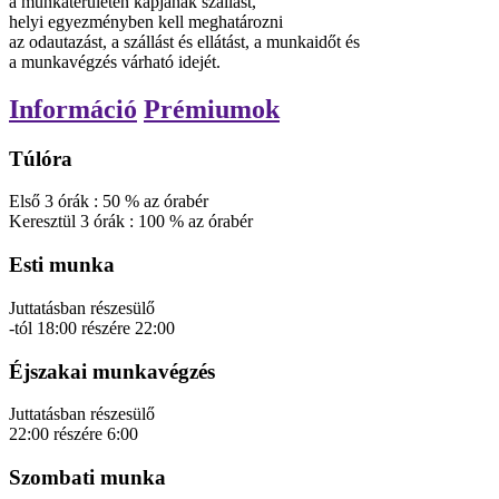
a munkaterületen kapjanak szállást,
helyi egyezményben kell meghatározni
az odautazást, a szállást és ellátást, a munkaidőt és
a munkavégzés várható idejét.
Információ
Prémiumok
Túlóra
Első
3
órák
:
50
%
az órabér
Keresztül
3
órák
:
100
%
az órabér
Esti munka
Juttatásban részesülő
-tól
18:00
részére
22:00
Éjszakai munkavégzés
Juttatásban részesülő
22:00
részére
6:00
Szombati munka