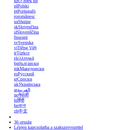
uz
Oʻzbek tili
pl
Polski
pt
Português
ro
românesc
sq
Shqipe
sk
Slovenčina
sl
Slovenščina
fi
suomi
sv
Svenska
vi
Tiếng Việt
tr
Türkçe
el
ελληνικά
bg
български
mk
Македонски
ru
Русский
sr
Српски
uk
Українська
ar
العربية
ne
नेपाली
hi
हिंदी
bn
বাংলা
zh
中文
36 ország
Lépjen kapcsolatba a szakszervezettel