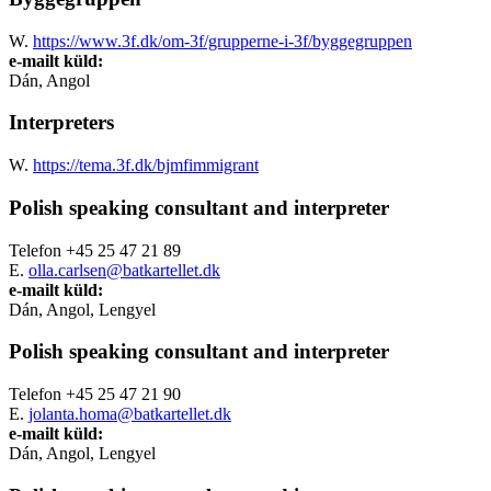
W.
https://www.3f.dk/om-3f/grupperne-i-3f/byggegruppen
e-mailt küld:
Dán, Angol
Interpreters
W.
https://tema.3f.dk/bjmfimmigrant
Polish speaking consultant and interpreter
Telefon
+45 25 47 21 89
E.
olla.carlsen@batkartellet.dk
e-mailt küld:
Dán, Angol, Lengyel
Polish speaking consultant and interpreter
Telefon
+45 25 47 21 90
E.
jolanta.homa@batkartellet.dk
e-mailt küld:
Dán, Angol, Lengyel