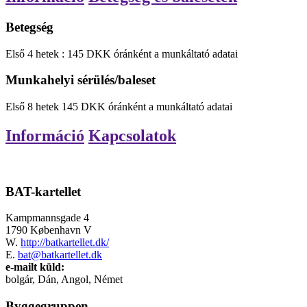
Betegség
Első
4
hetek
:
145
DKK
óránként
a munkáltató adatai
Munkahelyi sérülés/baleset
Első
8
hetek
145
DKK
óránként
a munkáltató adatai
Információ
Kapcsolatok
BAT-kartellet
Kampmannsgade 4
1790 København V
W.
http://batkartellet.dk/
E.
bat@batkartellet.dk
e-mailt küld:
bolgár, Dán, Angol, Német
Byggegruppen