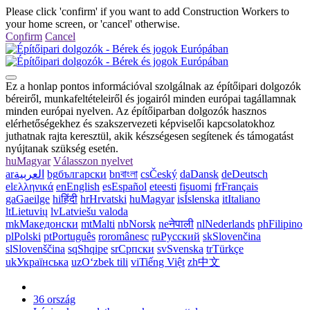
Please click 'confirm' if you want to add Construction Workers to
your home screen, or 'cancel' otherwise.
Confirm
Cancel
Ez a honlap pontos információval szolgálnak az építőipari dolgozók
béreiről, munkafeltételeiről és jogairól minden európai tagállamnak
minden európai nyelven. Az építőiparban dolgozók hasznos
elérhetőségekhez és szakszervezeti képviselői kapcsolatokhoz
juthatnak rajta keresztül, akik készségesen segítenek és támogatást
nyújtanak szükség esetén.
hu
Magyar
Válasszon nyelvet
ar
العربية
bg
български
bn
বাংলা
cs
Český
da
Dansk
de
Deutsch
el
ελληνικά
en
English
es
Español
et
eesti
fi
suomi
fr
Français
ga
Gaeilge
hi
हिंदी
hr
Hrvatski
hu
Magyar
is
Íslenska
it
Italiano
lt
Lietuvių
lv
Latviešu valoda
mk
Македонски
mt
Malti
nb
Norsk
ne
नेपाली
nl
Nederlands
ph
Filipino
pl
Polski
pt
Português
ro
românesc
ru
Русский
sk
Slovenčina
sl
Slovenščina
sq
Shqipe
sr
Српски
sv
Svenska
tr
Türkçe
uk
Українська
uz
Oʻzbek tili
vi
Tiếng Việt
zh
中文
36 ország