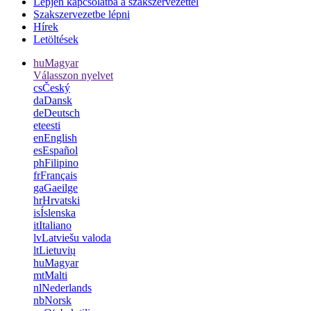
Lépjen kapcsolatba a szakszervezettel
Szakszervezetbe lépni
Hírek
Letöltések
hu
Magyar
Válasszon nyelvet
cs
Český
da
Dansk
de
Deutsch
et
eesti
en
English
es
Español
ph
Filipino
fr
Français
ga
Gaeilge
hr
Hrvatski
is
Íslenska
it
Italiano
lv
Latviešu valoda
lt
Lietuvių
hu
Magyar
mt
Malti
nl
Nederlands
nb
Norsk