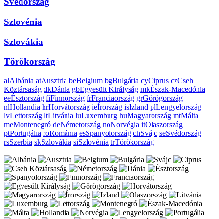
Svédország
Szlovénia
Szlovákia
Törökország
al
Albánia
at
Ausztria
be
Belgium
bg
Bulgária
cy
Ciprus
cz
Cseh
Köztársaság
dk
Dánia
gb
Egyesült Királyság
mk
Észak-Macedónia
ee
Észtország
fi
Finnország
fr
Franciaország
gr
Görögország
nl
Hollandia
hr
Horvátország
ie
Írország
is
Izland
pl
Lengyelország
lv
Lettország
lt
Litvánia
lu
Luxemburg
hu
Magyarország
mt
Málta
me
Montenegró
de
Németország
no
Norvégia
it
Olaszország
pt
Portugália
ro
Románia
es
Spanyolország
ch
Svájc
se
Svédország
rs
Szerbia
sk
Szlovákia
si
Szlovénia
tr
Törökország