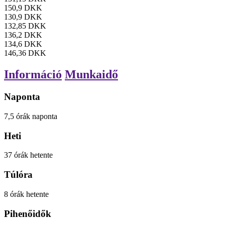
150,9
DKK
130,9
DKK
132,85
DKK
136,2
DKK
134,6
DKK
146,36
DKK
Információ
Munkaidő
Naponta
7,5
órák
naponta
Heti
37
órák
hetente
Túlóra
8
órák
hetente
Pihenőidők