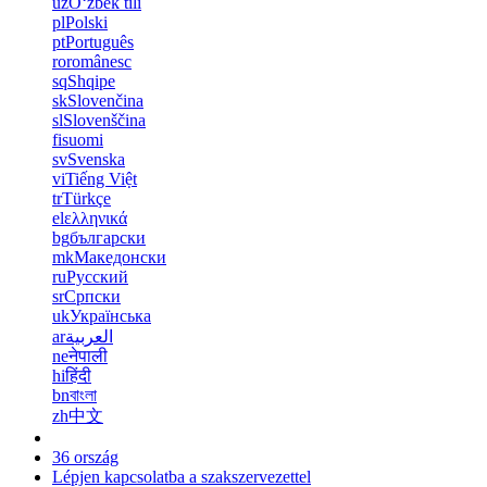
uz
Oʻzbek tili
pl
Polski
pt
Português
ro
românesc
sq
Shqipe
sk
Slovenčina
sl
Slovenščina
fi
suomi
sv
Svenska
vi
Tiếng Việt
tr
Türkçe
el
ελληνικά
bg
български
mk
Македонски
ru
Русский
sr
Српски
uk
Українська
ar
العربية
ne
नेपाली
hi
हिंदी
bn
বাংলা
zh
中文
36 ország
Lépjen kapcsolatba a szakszervezettel