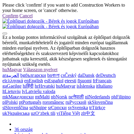
Please click 'confirm' if you want to add Construction Workers to
your home screen, or 'cancel' otherwise.
Confirm
Cancel
Ez a honlap pontos információval szolgálnak az építőipari dolgozók
béreiről, munkafeltételeiről és jogairól minden európai tagállamnak
minden európai nyelven. Az építőiparban dolgozók hasznos
elérhetőségekhez és szakszervezeti képviselői kapcsolatokhoz
juthatnak rajta keresztül, akik készségesen segítenek és támogatást
nyújtanak szükség esetén.
hu
Magyar
Válasszon nyelvet
ar
العربية
bg
български
bn
বাংলা
cs
Český
da
Dansk
de
Deutsch
el
ελληνικά
en
English
es
Español
et
eesti
fi
suomi
fr
Français
ga
Gaeilge
hi
हिंदी
hr
Hrvatski
hu
Magyar
is
Íslenska
it
Italiano
lt
Lietuvių
lv
Latviešu valoda
mk
Македонски
mt
Malti
nb
Norsk
ne
नेपाली
nl
Nederlands
ph
Filipino
pl
Polski
pt
Português
ro
românesc
ru
Русский
sk
Slovenčina
sl
Slovenščina
sq
Shqipe
sr
Српски
sv
Svenska
tr
Türkçe
uk
Українська
uz
Oʻzbek tili
vi
Tiếng Việt
zh
中文
36 ország