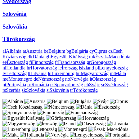
Svédország
Szlovénia
Szlovákia
Törökország
al
Albánia
at
Ausztria
be
Belgium
bg
Bulgária
cy
Ciprus
cz
Cseh
Köztársaság
dk
Dánia
gb
Egyesült Királyság
mk
Észak-Macedónia
ee
Észtország
fi
Finnország
fr
Franciaország
gr
Görögország
nl
Hollandia
hr
Horvátország
ie
Írország
is
Izland
pl
Lengyelország
lv
Lettország
lt
Litvánia
lu
Luxemburg
hu
Magyarország
mt
Málta
me
Montenegró
de
Németország
no
Norvégia
it
Olaszország
pt
Portugália
ro
Románia
es
Spanyolország
ch
Svájc
se
Svédország
rs
Szerbia
sk
Szlovákia
si
Szlovénia
tr
Törökország