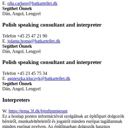
E.
olla.carlsen@batkartellet.dk
Segíthet Önnek
Dán, Angol, Lengyel
Polish speaking consultant and interpreter
Telefon +45 25 47 21 90
E.
jolanta.homa@batkartellet.dk
Segíthet Önnek
Dán, Angol, Lengyel
Polish speaking consultant and interpreter
Telefon +45 23 45 75 34
E.
agnieszka.kluczyk@batkartellet.dk
Segíthet Önnek
Dán, Angol, Lengyel
Interpreters
W.
https://tema.3f.dk/bjmfimmigrant
Ez a honlap pontos információval szolgálnak az építőipari dolgozók
béreiről, munkafeltételeiről és jogairól minden európai tagállamnak
minden európai nyelven. Az építőiparban dolgozók hasznos