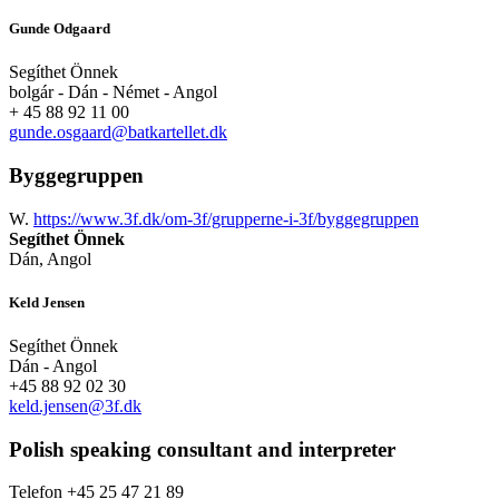
Gunde Odgaard
Segíthet Önnek
bolgár - Dán - Német - Angol
+ 45 88 92 11 00
gunde.osgaard@batkartellet.dk
Byggegruppen
W.
https://www.3f.dk/om-3f/grupperne-i-3f/byggegruppen
Segíthet Önnek
Dán, Angol
Keld Jensen
Segíthet Önnek
Dán - Angol
+45 88 92 02 30
keld.jensen@3f.dk
Polish speaking consultant and interpreter
Telefon +45 25 47 21 89