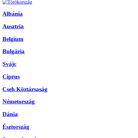
Albánia
Ausztria
Belgium
Bulgária
Svájc
Ciprus
Cseh Köztársaság
Németország
Dánia
Észtország