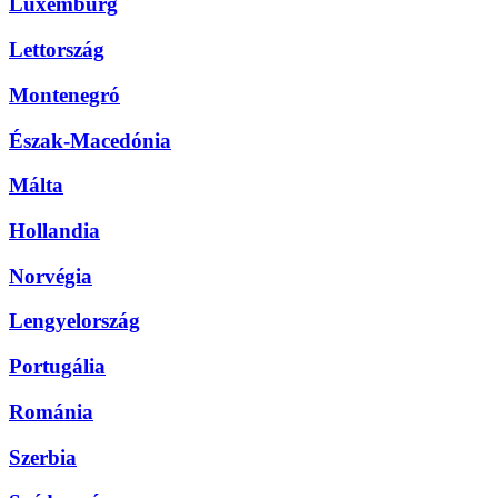
Luxemburg
Lettország
Montenegró
Észak-Macedónia
Málta
Hollandia
Norvégia
Lengyelország
Portugália
Románia
Szerbia