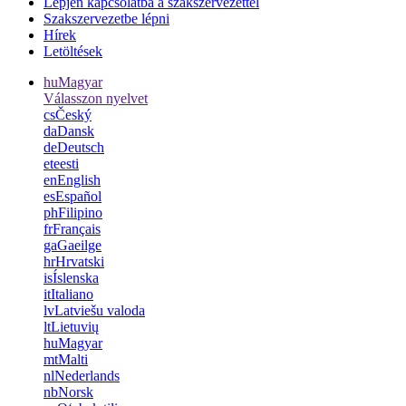
Lépjen kapcsolatba a szakszervezettel
Szakszervezetbe lépni
Hírek
Letöltések
hu
Magyar
Válasszon nyelvet
cs
Český
da
Dansk
de
Deutsch
et
eesti
en
English
es
Español
ph
Filipino
fr
Français
ga
Gaeilge
hr
Hrvatski
is
Íslenska
it
Italiano
lv
Latviešu valoda
lt
Lietuvių
hu
Magyar
mt
Malti
nl
Nederlands
nb
Norsk