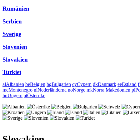
Rumänien
Serbien
Sverige
Slovenien
Slovakien
Turkiet
al
Albanien
be
Belgien
bg
Bulgarien
cy
Cypern
dk
Danmark
ee
Estland
f
me
Montenegro
nl
Nederländerna
no
Norge
mk
Norra Makedonien
pl
Po
hu
Ungern
at
Österrike
Slovakien