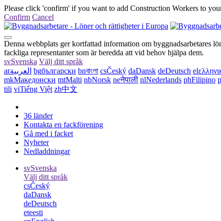
Please click 'confirm' if you want to add Construction Workers to your
Confirm
Cancel
Denna webbplats ger kortfattad information om byggnadsarbetares löner
fackliga representanter som är beredda att vid behov hjälpa dem.
sv
Svenska
Välj ditt språk
ar
العربية
bg
български
bn
বাংলা
cs
Český
da
Dansk
de
Deutsch
el
ελληνι
mk
Македонски
mt
Malti
nb
Norsk
ne
नेपाली
nl
Nederlands
ph
Filipino
p
tili
vi
Tiếng Việt
zh
中文
36 länder
Kontakta en fackförening
Gå med i facket
Nyheter
Nedladdningar
sv
Svenska
Välj ditt språk
cs
Český
da
Dansk
de
Deutsch
et
eesti