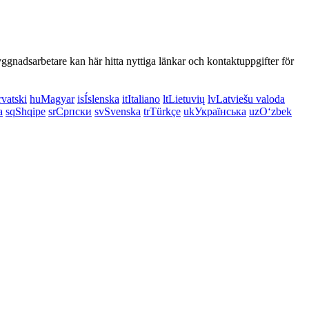
ggnadsarbetare kan här hitta nyttiga länkar och kontaktuppgifter för
vatski
hu
Magyar
is
Íslenska
it
Italiano
lt
Lietuvių
lv
Latviešu valoda
a
sq
Shqipe
sr
Српски
sv
Svenska
tr
Türkçe
uk
Українська
uz
Oʻzbek