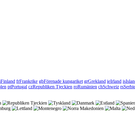
i
Finland
fr
Frankrike
gb
Förenade kungariket
gr
Grekland
ie
Irland
is
Isla
len
pt
Portugal
cz
Republiken Tjeckien
ro
Rumänien
ch
Schweiz
rs
Serbi