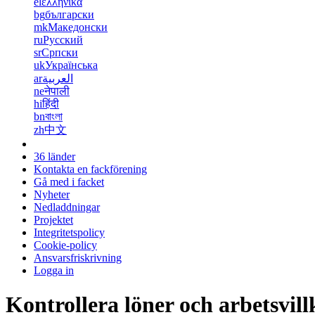
el
ελληνικά
bg
български
mk
Македонски
ru
Русский
sr
Српски
uk
Українська
ar
العربية
ne
नेपाली
hi
हिंदी
bn
বাংলা
zh
中文
36 länder
Kontakta en fackförening
Gå med i facket
Nyheter
Nedladdningar
Projektet
Integritetspolicy
Cookie-policy
Ansvarsfriskrivning
Logga in
Kontrollera löner och arbetsvill