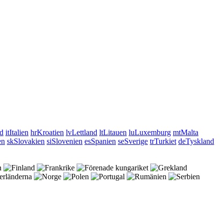
nd
it
Italien
hr
Kroatien
lv
Lettland
lt
Litauen
lu
Luxemburg
mt
Malta
en
sk
Slovakien
si
Slovenien
es
Spanien
se
Sverige
tr
Turkiet
de
Tyskland