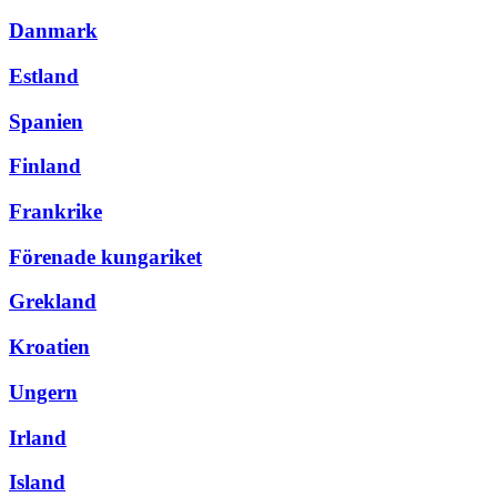
Danmark
Estland
Spanien
Finland
Frankrike
Förenade kungariket
Grekland
Kroatien
Ungern
Irland
Island