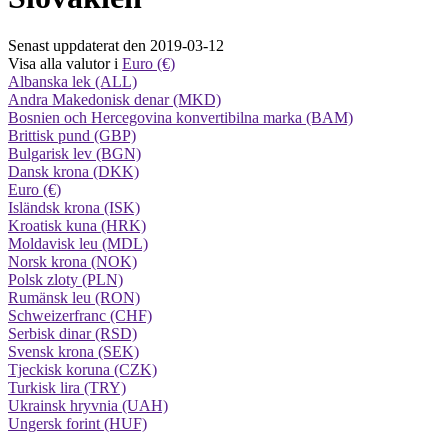
Senast uppdaterat den 2019-03-12
Visa alla valutor i
Euro (€)
Albanska lek (ALL)
Andra Makedonisk denar (MKD)
Bosnien och Hercegovina konvertibilna marka (BAM)
Brittisk pund (GBP)
Bulgarisk lev (BGN)
Dansk krona (DKK)
Euro (€)
Isländsk krona (ISK)
Kroatisk kuna (HRK)
Moldavisk leu (MDL)
Norsk krona (NOK)
Polsk zloty (PLN)
Rumänsk leu (RON)
Schweizerfranc (CHF)
Serbisk dinar (RSD)
Svensk krona (SEK)
Tjeckisk koruna (CZK)
Turkisk lira (TRY)
Ukrainsk hryvnia (UAH)
Ungersk forint (HUF)