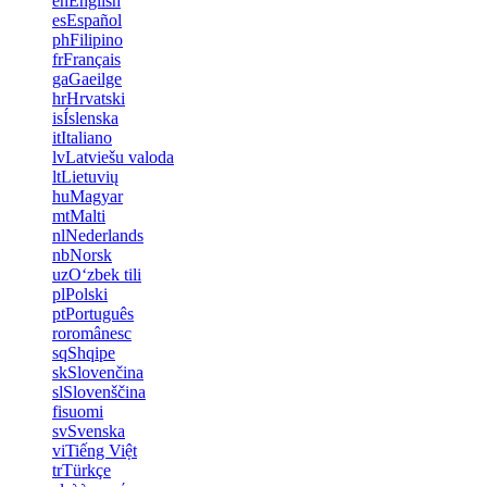
en
English
es
Español
ph
Filipino
fr
Français
ga
Gaeilge
hr
Hrvatski
is
Íslenska
it
Italiano
lv
Latviešu valoda
lt
Lietuvių
hu
Magyar
mt
Malti
nl
Nederlands
nb
Norsk
uz
Oʻzbek tili
pl
Polski
pt
Português
ro
românesc
sq
Shqipe
sk
Slovenčina
sl
Slovenščina
fi
suomi
sv
Svenska
vi
Tiếng Việt
tr
Türkçe