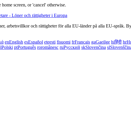
 home screen, or 'cancel' otherwise.
, arbetsvillkor och rättigheter för alla EU-länder på alla EU-språk. By
κά
en
English
es
Español
et
eesti
fi
suomi
fr
Français
ga
Gaeilge
hi
हिंदी
hr
Hr
l
Polski
pt
Português
ro
românesc
ru
Русский
sk
Slovenčina
sl
Slovenščin