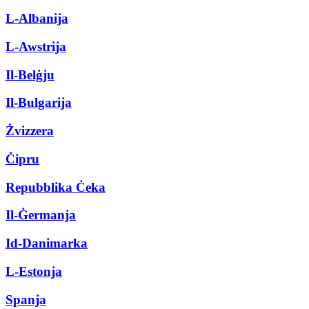
L-Albanija
L-Awstrija
Il-Belġju
Il-Bulgarija
Żvizzera
Ċipru
Repubblika Ċeka
Il-Ġermanja
Id-Danimarka
L-Estonja
Spanja