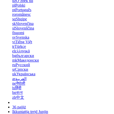
uz
Oʻzbek tili
pl
Polski
pt
Português
ro
românesc
sq
Shqipe
sk
Slovenčina
sl
Slovenščina
fi
suomi
sv
Svenska
vi
Tiếng Việt
tr
Türkçe
el
ελληνικά
bg
български
mk
Македонски
ru
Русский
sr
Српски
uk
Українська
ar
العربية
ne
नेपाली
hi
हिंदी
bn
বাংলা
zh
中文
36 pajjiż
Ikkuntattja trejd Junjin