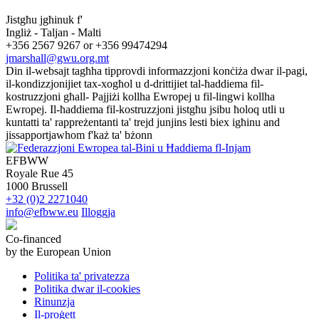
Jistgħu jgħinuk f'
Ingliż - Taljan - Malti
+356 2567 9267 or +356 99474294
jmarshall@gwu.org.mt
Din il-websajt tagħha tipprovdi informazzjoni konċiża dwar il-pagi,
il-kondizzjonijiet tax-xogħol u d-drittijiet tal-ħaddiema fil-
kostruzzjoni għall- Pajjiżi kollha Ewropej u fil-lingwi kollha
Ewropej. Il-ħaddiema fil-kostruzzjoni jistgħu jsibu ħoloq utli u
kuntatti ta' rappreżentanti ta' trejd junjins lesti biex igħinu and
jissapportjawhom f'każ ta' bżonn
EFBWW
Royale Rue 45
1000 Brussell
+32 (0)2 2271040
info@efbww.eu
Illoggja
Co-financed
by the European Union
Politika ta' privatezza
Politika dwar il-cookies
Rinunzja
Il-proġett