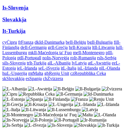
Is-Slovenja
Slovakkja
It-Turkija
cy
Ċipru
fr
Franza
dk
Id-Danimarka
be
Il-Belġju
bg
Il-Bulgarija
fi
Il-
Finlandja
de
Il-Ġermanja
gr
Il-Greċja
hr
Il-Kroazja
lt
Il-Litwanja
lu
Il-
Lussemburgu
mk
Il-Maċedonja ta' Fuq
me
Il-Montenegro
pl
Il-
Polonja
pt
Il-Portugall
no
In-Norveġja
ro
Ir-Rumanija
rs
Is-Serbja
si
Is-Slovenja
tr
It-Turkija
al
L-Albanija
lv
Latvja
at
L-Awstrija
ee
L-
Estonja
ie
L-Irlanda
se
L-iSvezja
it
L-Italja
is
L-Iżlanda
nl
L-Olanda
hu
L-Ungerija
mt
Malta
gb
Renju Unit
cz
Repubblika Ċeka
sk
Slovakkja
es
Spanja
ch
Żvizzera