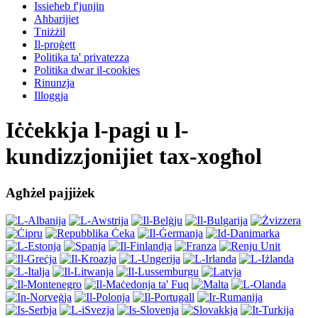
Issieħeb f'junjin
Aħbarijiet
Tniżżil
Il-proġett
Politika ta' privatezza
Politika dwar il-cookies
Rinunzja
Illoggja
Iċċekkja l-pagi u l-
kundizzjonijiet tax-xogħol
Agħżel pajjiżek