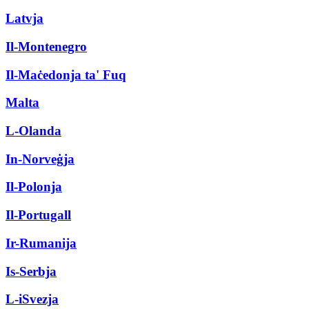
Latvja
Il-Montenegro
Il-Maċedonja ta' Fuq
Malta
L-Olanda
In-Norveġja
Il-Polonja
Il-Portugall
Ir-Rumanija
Is-Serbja
L-iSvezja