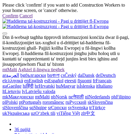
Please click 'confirm' if you want to add Construction Workers to
your home screen, or 'cancel' otherwise.
Confirm
Cancel
Din il-websajt tagħha tipprovdi informazzjoni konċiża dwar il-pagi,
il-kondizzjonijiet tax-xogħol u d-drittijiet tal-ħaddiema fil-
kostruzzjoni għall- Pajjiżi kollha Ewropej u fil-lingwi kollha
Ewropej. Il-ħaddiema fil-kostruzzjoni jistgħu jsibu ħoloq utli u
kuntatti ta' rappreżentanti ta' trejd junjins lesti biex igħinu and
jissapportjawhom f'każ ta' bżonn
mt
Malti
Agħżel il-lingwa tiegħek
ar
العربية
bg
български
bn
বাংলা
cs
Český
da
Dansk
de
Deutsch
el
ελληνικά
en
English
es
Español
et
eesti
fi
suomi
fr
Français
ga
Gaeilge
hi
हिंदी
hr
Hrvatski
hu
Magyar
is
Íslenska
it
Italiano
lt
Lietuvių
lv
Latviešu valoda
mk
Македонски
mt
Malti
nb
Norsk
ne
नेपाली
nl
Nederlands
ph
Filipino
pl
Polski
pt
Português
ro
românesc
ru
Русский
sk
Slovenčina
sl
Slovenščina
sq
Shqipe
sr
Српски
sv
Svenska
tr
Türkçe
uk
Українська
uz
Oʻzbek tili
vi
Tiếng Việt
zh
中文
36 pajjiż