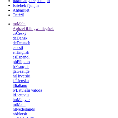
Ikkuntattja trejd Junjin
Issieħeb f'junjin
Aħbarijiet
Tniżżil
mt
Malti
Agħżel il-lingwa tiegħek
cs
Český
da
Dansk
de
Deutsch
et
eesti
en
English
es
Español
ph
Filipino
fr
Français
ga
Gaeilge
hr
Hrvatski
is
Íslenska
it
Italiano
lv
Latviešu valoda
lt
Lietuvių
hu
Magyar
mt
Malti
nl
Nederlands
nb
Norsk