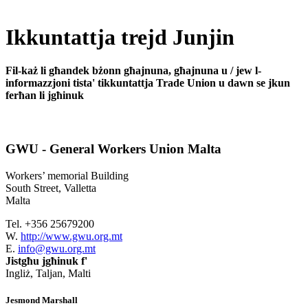
Ikkuntattja trejd Junjin
Fil-każ li għandek bżonn għajnuna, għajnuna u / jew l-
informazzjoni tista' tikkuntattja Trade Union u dawn se jkun
ferħan li jgħinuk
GWU - General Workers Union Malta
Workers’ memorial Building
South Street, Valletta
Malta
Tel. +356 25679200
W.
http://www.gwu.org.mt
E.
info@gwu.org.mt
Jistgħu jgħinuk f'
Ingliż, Taljan, Malti
Jesmond Marshall