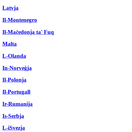
Latvja
Il-Montenegro
Il-Maċedonja ta' Fuq
Malta
L-Olanda
In-Norveġja
Il-Polonja
Il-Portugall
Ir-Rumanija
Is-Serbja
L-iSvezja