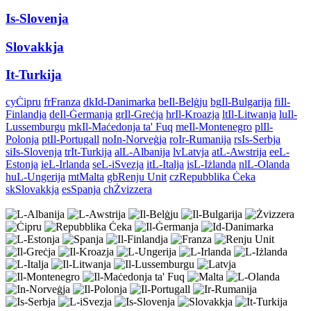
Is-Slovenja
Slovakkja
It-Turkija
cy
Ċipru
fr
Franza
dk
Id-Danimarka
be
Il-Belġju
bg
Il-Bulgarija
fi
Il-
Finlandja
de
Il-Ġermanja
gr
Il-Greċja
hr
Il-Kroazja
lt
Il-Litwanja
lu
Il-
Lussemburgu
mk
Il-Maċedonja ta' Fuq
me
Il-Montenegro
pl
Il-
Polonja
pt
Il-Portugall
no
In-Norveġja
ro
Ir-Rumanija
rs
Is-Serbja
si
Is-Slovenja
tr
It-Turkija
al
L-Albanija
lv
Latvja
at
L-Awstrija
ee
L-
Estonja
ie
L-Irlanda
se
L-iSvezja
it
L-Italja
is
L-Iżlanda
nl
L-Olanda
hu
L-Ungerija
mt
Malta
gb
Renju Unit
cz
Repubblika Ċeka
sk
Slovakkja
es
Spanja
ch
Żvizzera