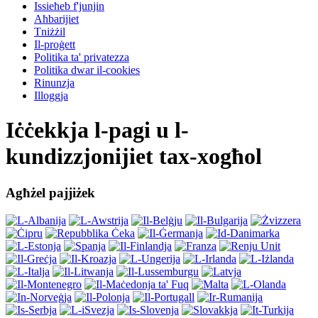
Issieħeb f'junjin
Aħbarijiet
Tniżżil
Il-proġett
Politika ta' privatezza
Politika dwar il-cookies
Rinunzja
Illoggja
Iċċekkja l-pagi u l-
kundizzjonijiet tax-xogħol
Agħżel pajjiżek