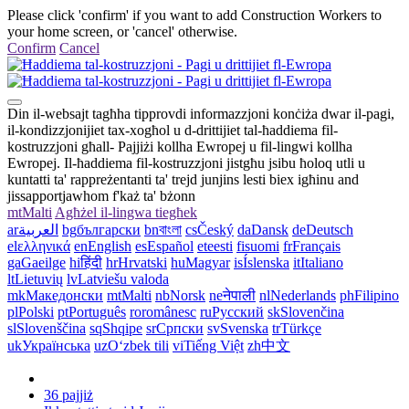
Please click 'confirm' if you want to add Construction Workers to
your home screen, or 'cancel' otherwise.
Confirm
Cancel
Din il-websajt tagħha tipprovdi informazzjoni konċiża dwar il-pagi,
il-kondizzjonijiet tax-xogħol u d-drittijiet tal-ħaddiema fil-
kostruzzjoni għall- Pajjiżi kollha Ewropej u fil-lingwi kollha
Ewropej. Il-ħaddiema fil-kostruzzjoni jistgħu jsibu ħoloq utli u
kuntatti ta' rappreżentanti ta' trejd junjins lesti biex igħinu and
jissapportjawhom f'każ ta' bżonn
mt
Malti
Agħżel il-lingwa tiegħek
ar
العربية
bg
български
bn
বাংলা
cs
Český
da
Dansk
de
Deutsch
el
ελληνικά
en
English
es
Español
et
eesti
fi
suomi
fr
Français
ga
Gaeilge
hi
हिंदी
hr
Hrvatski
hu
Magyar
is
Íslenska
it
Italiano
lt
Lietuvių
lv
Latviešu valoda
mk
Македонски
mt
Malti
nb
Norsk
ne
नेपाली
nl
Nederlands
ph
Filipino
pl
Polski
pt
Português
ro
românesc
ru
Русский
sk
Slovenčina
sl
Slovenščina
sq
Shqipe
sr
Српски
sv
Svenska
tr
Türkçe
uk
Українська
uz
Oʻzbek tili
vi
Tiếng Việt
zh
中文
36 pajjiż