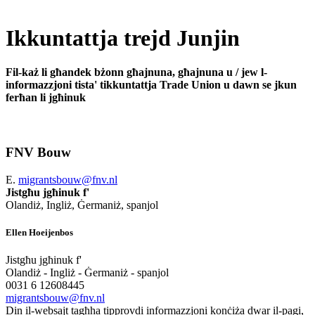
Ikkuntattja trejd Junjin
Fil-każ li għandek bżonn għajnuna, għajnuna u / jew l-
informazzjoni tista' tikkuntattja Trade Union u dawn se jkun
ferħan li jgħinuk
FNV Bouw
E.
migrantsbouw@fnv.nl
Jistgħu jgħinuk f'
Olandiż, Ingliż, Ġermaniż, spanjol
Ellen Hoeijenbos
Jistgħu jgħinuk f'
Olandiż - Ingliż - Ġermaniż - spanjol
0031 6 12608445
migrantsbouw@fnv.nl
Din il-websajt tagħha tipprovdi informazzjoni konċiża dwar il-pagi,