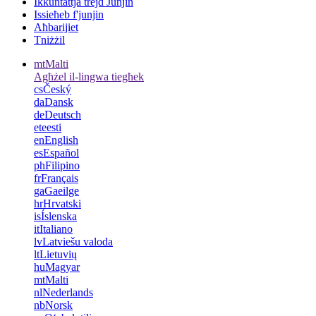
Ikkuntattja trejd Junjin
Issieħeb f'junjin
Aħbarijiet
Tniżżil
mt
Malti
Agħżel il-lingwa tiegħek
cs
Český
da
Dansk
de
Deutsch
et
eesti
en
English
es
Español
ph
Filipino
fr
Français
ga
Gaeilge
hr
Hrvatski
is
Íslenska
it
Italiano
lv
Latviešu valoda
lt
Lietuvių
hu
Magyar
mt
Malti
nl
Nederlands
nb
Norsk