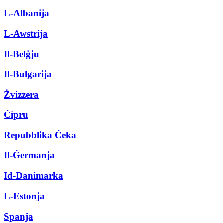
L-Albanija
L-Awstrija
Il-Belġju
Il-Bulgarija
Żvizzera
Ċipru
Repubblika Ċeka
Il-Ġermanja
Id-Danimarka
L-Estonja
Spanja