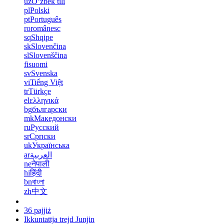
uz
Oʻzbek tili
pl
Polski
pt
Português
ro
românesc
sq
Shqipe
sk
Slovenčina
sl
Slovenščina
fi
suomi
sv
Svenska
vi
Tiếng Việt
tr
Türkçe
el
ελληνικά
bg
български
mk
Македонски
ru
Русский
sr
Српски
uk
Українська
ar
العربية
ne
नेपाली
hi
हिंदी
bn
বাংলা
zh
中文
36 pajjiż
Ikkuntattja trejd Junjin