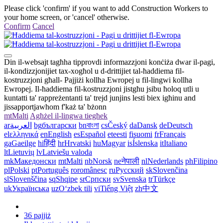
Please click 'confirm' if you want to add Construction Workers to
your home screen, or 'cancel' otherwise.
Confirm
Cancel
Din il-websajt tagħha tipprovdi informazzjoni konċiża dwar il-pagi,
il-kondizzjonijiet tax-xogħol u d-drittijiet tal-ħaddiema fil-
kostruzzjoni għall- Pajjiżi kollha Ewropej u fil-lingwi kollha
Ewropej. Il-ħaddiema fil-kostruzzjoni jistgħu jsibu ħoloq utli u
kuntatti ta' rappreżentanti ta' trejd junjins lesti biex igħinu and
jissapportjawhom f'każ ta' bżonn
mt
Malti
Agħżel il-lingwa tiegħek
ar
العربية
bg
български
bn
বাংলা
cs
Český
da
Dansk
de
Deutsch
el
ελληνικά
en
English
es
Español
et
eesti
fi
suomi
fr
Français
ga
Gaeilge
hi
हिंदी
hr
Hrvatski
hu
Magyar
is
Íslenska
it
Italiano
lt
Lietuvių
lv
Latviešu valoda
mk
Македонски
mt
Malti
nb
Norsk
ne
नेपाली
nl
Nederlands
ph
Filipino
pl
Polski
pt
Português
ro
românesc
ru
Русский
sk
Slovenčina
sl
Slovenščina
sq
Shqipe
sr
Српски
sv
Svenska
tr
Türkçe
uk
Українська
uz
Oʻzbek tili
vi
Tiếng Việt
zh
中文
36 pajjiż