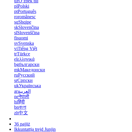
uz
Oʻzbek tili
pl
Polski
pt
Português
ro
românesc
sq
Shqipe
sk
Slovenčina
sl
Slovenščina
fi
suomi
sv
Svenska
vi
Tiếng Việt
tr
Türkçe
el
ελληνικά
bg
български
mk
Македонски
ru
Русский
sr
Српски
uk
Українська
ar
العربية
ne
नेपाली
hi
हिंदी
bn
বাংলা
zh
中文
36 pajjiż
Ikkuntattja trejd Junjin