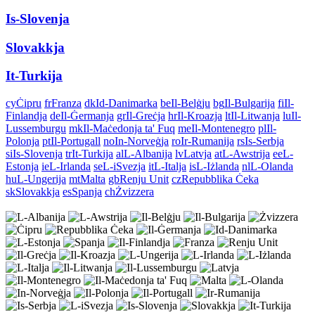
Is-Slovenja
Slovakkja
It-Turkija
cy
Ċipru
fr
Franza
dk
Id-Danimarka
be
Il-Belġju
bg
Il-Bulgarija
fi
Il-
Finlandja
de
Il-Ġermanja
gr
Il-Greċja
hr
Il-Kroazja
lt
Il-Litwanja
lu
Il-
Lussemburgu
mk
Il-Maċedonja ta' Fuq
me
Il-Montenegro
pl
Il-
Polonja
pt
Il-Portugall
no
In-Norveġja
ro
Ir-Rumanija
rs
Is-Serbja
si
Is-Slovenja
tr
It-Turkija
al
L-Albanija
lv
Latvja
at
L-Awstrija
ee
L-
Estonja
ie
L-Irlanda
se
L-iSvezja
it
L-Italja
is
L-Iżlanda
nl
L-Olanda
hu
L-Ungerija
mt
Malta
gb
Renju Unit
cz
Repubblika Ċeka
sk
Slovakkja
es
Spanja
ch
Żvizzera