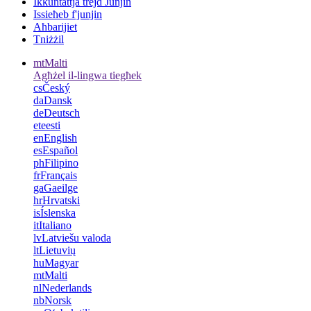
Ikkuntattja trejd Junjin
Issieħeb f'junjin
Aħbarijiet
Tniżżil
mt
Malti
Agħżel il-lingwa tiegħek
cs
Český
da
Dansk
de
Deutsch
et
eesti
en
English
es
Español
ph
Filipino
fr
Français
ga
Gaeilge
hr
Hrvatski
is
Íslenska
it
Italiano
lv
Latviešu valoda
lt
Lietuvių
hu
Magyar
mt
Malti
nl
Nederlands
nb
Norsk