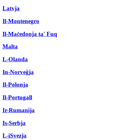
Latvja
Il-Montenegro
Il-Maċedonja ta' Fuq
Malta
L-Olanda
In-Norveġja
Il-Polonja
Il-Portugall
Ir-Rumanija
Is-Serbja
L-iSvezja