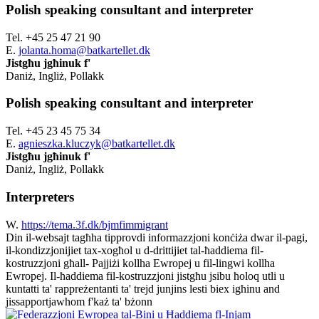
Polish speaking consultant and interpreter
Tel. +45 25 47 21 90
E.
jolanta.homa@batkartellet.dk
Jistgħu jgħinuk f'
Daniż, Ingliż, Pollakk
Polish speaking consultant and interpreter
Tel. +45 23 45 75 34
E.
agnieszka.kluczyk@batkartellet.dk
Jistgħu jgħinuk f'
Daniż, Ingliż, Pollakk
Interpreters
W.
https://tema.3f.dk/bjmfimmigrant
Din il-websajt tagħha tipprovdi informazzjoni konċiża dwar il-pagi,
il-kondizzjonijiet tax-xogħol u d-drittijiet tal-ħaddiema fil-
kostruzzjoni għall- Pajjiżi kollha Ewropej u fil-lingwi kollha
Ewropej. Il-ħaddiema fil-kostruzzjoni jistgħu jsibu ħoloq utli u
kuntatti ta' rappreżentanti ta' trejd junjins lesti biex igħinu and
jissapportjawhom f'każ ta' bżonn