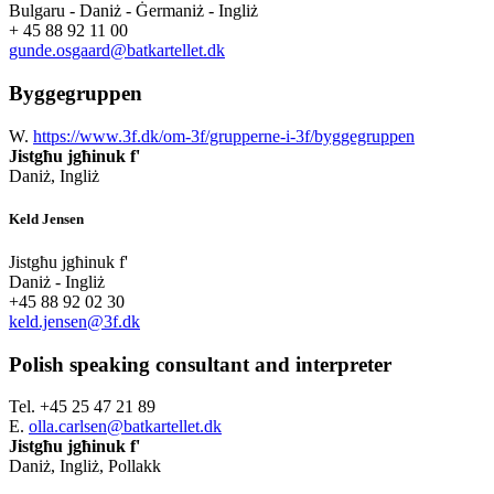
Bulgaru - Daniż - Ġermaniż - Ingliż
+ 45 88 92 11 00
gunde.osgaard@batkartellet.dk
Byggegruppen
W.
https://www.3f.dk/om-3f/grupperne-i-3f/byggegruppen
Jistgħu jgħinuk f'
Daniż, Ingliż
Keld Jensen
Jistgħu jgħinuk f'
Daniż - Ingliż
+45 88 92 02 30
keld.jensen@3f.dk
Polish speaking consultant and interpreter
Tel. +45 25 47 21 89
E.
olla.carlsen@batkartellet.dk
Jistgħu jgħinuk f'
Daniż, Ingliż, Pollakk