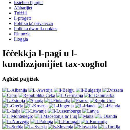
Issieħeb f'junjin
Aħbarijiet
Tniżżil
Il-proġett
Politika ta' privatezza
Politika dwar il-cookies
Rinunzja
Illoggja
Iċċekkja l-pagi u l-
kundizzjonijiet tax-xogħol
Agħżel pajjiżek