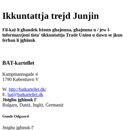
Ikkuntattja trejd Junjin
Fil-każ li għandek bżonn għajnuna, għajnuna u / jew l-
informazzjoni tista' tikkuntattja Trade Union u dawn se jkun
ferħan li jgħinuk
BAT-kartellet
Kampmannsgade 4
1790 København V
W.
http://batkartellet.dk/
E.
bat@batkartellet.dk
Jistgħu jgħinuk f'
Bulgaru, Daniż, Ingliż, Ġermaniż
Gunde Odgaard
Jistgħu jgħinuk f'