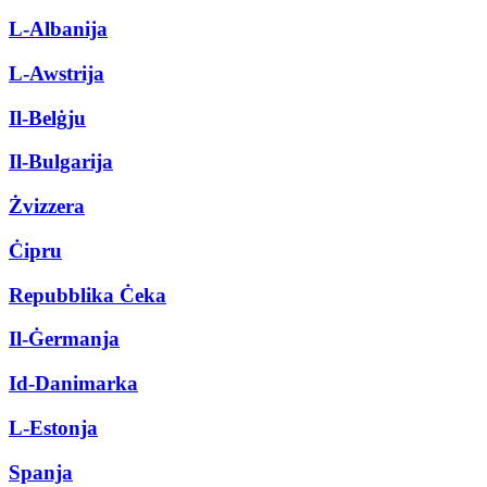
L-Albanija
L-Awstrija
Il-Belġju
Il-Bulgarija
Żvizzera
Ċipru
Repubblika Ċeka
Il-Ġermanja
Id-Danimarka
L-Estonja
Spanja